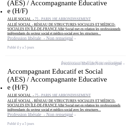
(AES) / Accompagnante Educative
e (H/F)
ALLIE SOCIAL -
75 - PARIS 19E ARRONDISSEMENT
ALLIÉ SOCIAL - RÉSEAU DE STRUCTURES SOCIALES ET MÉDICO-
SOCIALES EN ÎLE-DE-FRANCE Allié Social met en relation les professionnels
indépendants du secteur social et médico-social avec les structures...
Profession libérale - Non renseigné
Publié il y a 5 jours
Ajouter cette offre à ma sélection
Profession libérale
Non renseigné
Accompagnant Educatif et Social
(AES) / Accompagnante Educative
e (H/F)
ALLIE SOCIAL -
75 - PARIS 18E ARRONDISSEMENT
ALLIÉ SOCIAL - RÉSEAU DE STRUCTURES SOCIALES ET MÉDICO-
SOCIALES EN ÎLE-DE-FRANCE Allié Social met en relation les professionnels
indépendants du secteur social et médico-social avec les structures...
Profession libérale - Non renseigné
Publié il y a 5 jours