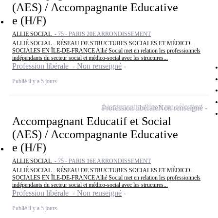
(AES) / Accompagnante Educative
e (H/F)
ALLIE SOCIAL -
75 - PARIS 20E ARRONDISSEMENT
ALLIÉ SOCIAL - RÉSEAU DE STRUCTURES SOCIALES ET MÉDICO-
SOCIALES EN ÎLE-DE-FRANCE Allié Social met en relation les professionnels
indépendants du secteur social et médico-social avec les structures...
Profession libérale - Non renseigné
Publié il y a 5 jours
Ajouter cette offre à ma sélection
Profession libérale
Non renseigné
Accompagnant Educatif et Social
(AES) / Accompagnante Educative
e (H/F)
ALLIE SOCIAL -
75 - PARIS 16E ARRONDISSEMENT
ALLIÉ SOCIAL - RÉSEAU DE STRUCTURES SOCIALES ET MÉDICO-
SOCIALES EN ÎLE-DE-FRANCE Allié Social met en relation les professionnels
indépendants du secteur social et médico-social avec les structures...
Profession libérale - Non renseigné
Publié il y a 5 jours