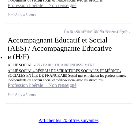
indépendants du secteur social et médico-social avec les structures...
Profession libérale - Non renseigné
Publié il y a 5 jours
Ajouter cette offre à ma sélection
Profession libérale
Non renseigné
Accompagnant Educatif et Social
(AES) / Accompagnante Educative
e (H/F)
ALLIE SOCIAL -
75 - PARIS 13E ARRONDISSEMENT
ALLIÉ SOCIAL - RÉSEAU DE STRUCTURES SOCIALES ET MÉDICO-
SOCIALES EN ÎLE-DE-FRANCE Allié Social met en relation les professionnels
indépendants du secteur social et médico-social avec les structures...
Profession libérale - Non renseigné
Publié il y a 5 jours
Afficher les 20 offres suivantes