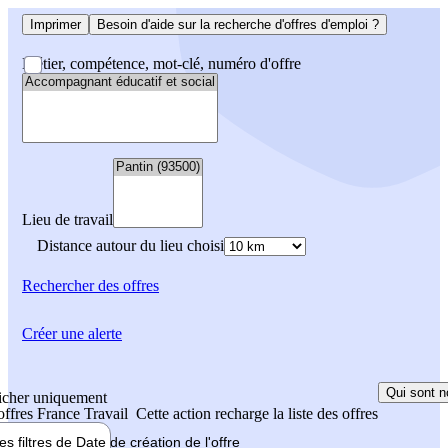
Imprimer
Besoin d'aide sur la recherche d'offres d'emploi ?
Métier, compétence, mot-clé, numéro d'offre
Lieu de travail
Distance autour du lieu choisi
Rechercher
des offres
Créer une alerte
Qui sont n
icher uniquement
 offres France Travail
Cette action recharge la liste des offres
les filtres de
Date de création
de l'offre