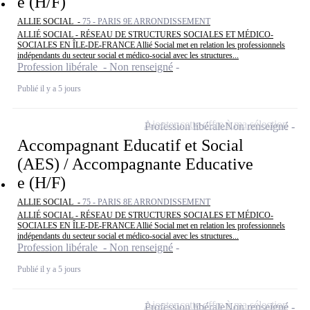
e (H/F)
ALLIE SOCIAL -
75 - PARIS 9E ARRONDISSEMENT
ALLIÉ SOCIAL - RÉSEAU DE STRUCTURES SOCIALES ET MÉDICO-
SOCIALES EN ÎLE-DE-FRANCE Allié Social met en relation les professionnels
indépendants du secteur social et médico-social avec les structures...
Profession libérale - Non renseigné
Publié il y a 5 jours
Ajouter cette offre à ma sélection
Profession libérale
Non renseigné
Accompagnant Educatif et Social
(AES) / Accompagnante Educative
e (H/F)
ALLIE SOCIAL -
75 - PARIS 8E ARRONDISSEMENT
ALLIÉ SOCIAL - RÉSEAU DE STRUCTURES SOCIALES ET MÉDICO-
SOCIALES EN ÎLE-DE-FRANCE Allié Social met en relation les professionnels
indépendants du secteur social et médico-social avec les structures...
Profession libérale - Non renseigné
Publié il y a 5 jours
Ajouter cette offre à ma sélection
Profession libérale
Non renseigné