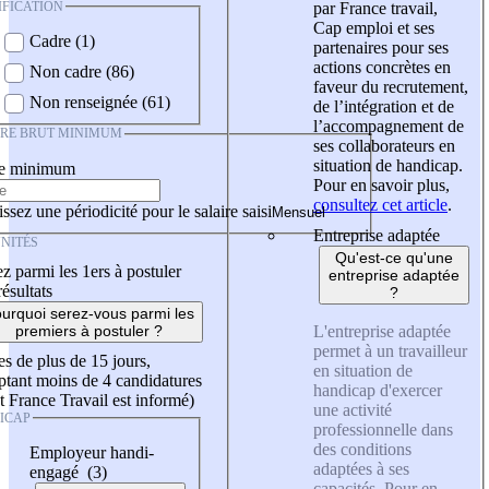
IFICATION
par France travail,
Cap emploi et ses
Cadre (1)
partenaires pour ses
actions concrètes en
Non cadre (86)
faveur du recrutement,
Non renseignée (61)
de l’intégration et de
l’accompagnement de
IRE BRUT MINIMUM
ses collaborateurs en
situation de handicap.
re minimum
Pour en savoir plus,
consultez cet article
.
ssez une périodicité pour le salaire saisi
Entreprise adaptée
NITÉS
Qu'est-ce qu'une
z parmi les 1ers à postuler
entreprise adaptée
résultats
?
urquoi serez-vous parmi les
L'entreprise adaptée
premiers à postuler ?
permet à un travailleur
es de plus de 15 jours,
en situation de
tant moins de 4 candidatures
handicap d'exercer
t France Travail est informé)
une activité
ICAP
professionnelle dans
des conditions
Employeur handi-
adaptées à ses
engagé (3)
capacités. Pour en