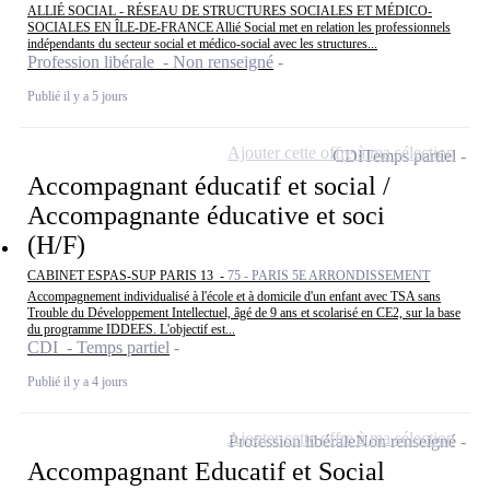
ALLIÉ SOCIAL - RÉSEAU DE STRUCTURES SOCIALES ET MÉDICO-
SOCIALES EN ÎLE-DE-FRANCE Allié Social met en relation les professionnels
indépendants du secteur social et médico-social avec les structures...
Profession libérale - Non renseigné
Publié il y a 5 jours
Ajouter cette offre à ma sélection
CDI
Temps partiel
Accompagnant éducatif et social /
Accompagnante éducative et soci
(H/F)
CABINET ESPAS-SUP PARIS 13 -
75 - PARIS 5E ARRONDISSEMENT
Accompagnement individualisé à l'école et à domicile d'un enfant avec TSA sans
Trouble du Développement Intellectuel, âgé de 9 ans et scolarisé en CE2, sur la base
du programme IDDEES. L'objectif est...
CDI - Temps partiel
Publié il y a 4 jours
Ajouter cette offre à ma sélection
Profession libérale
Non renseigné
Accompagnant Educatif et Social