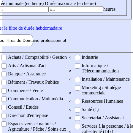
ée minimale (en heure)
Durée maximale (en heure)
heures
er
le filtre de durée hebdomadaire
les filtres de
Domaine pro
fessionnel
ne professionel
Achats / Comptabilité / Gestion
Industrie
Arts / Artisanat d'art
Informatique /
Télécommunication
Banque / Assurance
Installation / Maintenance
Bâtiment / Travaux Publics
Marketing / Stratégie
Commerce / Vente
commerciale
Communication / Multimédia
Ressources Humaines
Conseil / Etudes
Santé (1)
Direction d'entreprise
Secrétariat / Assistanat
Espaces verts et naturels /
Services à la personne / à l
Agriculture / Pêche / Soins aux
collectivité (147)