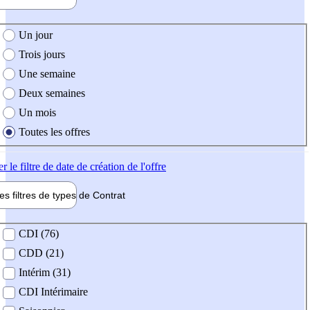
e création de l'offre
Un jour
Trois jours
Une semaine
Deux semaines
Un mois
Toutes les offres
er
le filtre de date de création de l'offre
les filtres de types de
Contrat
de contrat
CDI (76)
CDD (21)
Intérim (31)
CDI Intérimaire