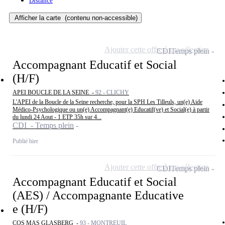
Distance
Afficher la carte
(contenu non-accessible)
Ajouter cette offre à ma sélection
CDI
Temps plein
Accompagnant Educatif et Social
(H/F)
APEI BOUCLE DE LA SEINE -
92 - CLICHY
L'APEI de la Boucle de la Seine recherche, pour la SPH Les Tilleuls, un(e) Aide
Médico-Psychologique ou un(e) Accompagnant(e) Educatif(ve) et Social(e) à partir
du lundi 24 Aout - 1 ETP 35h sur 4...
CDI - Temps plein
Publié hier
Ajouter cette offre à ma sélection
CDI
Temps plein
Accompagnant Educatif et Social
(AES) / Accompagnante Educative
e (H/F)
COS MAS GLASBERG -
93 - MONTREUIL