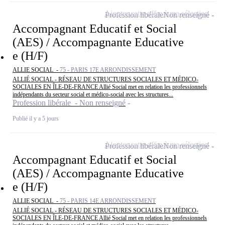
Ajouter cette offre à ma sélection
Profession libérale
Non renseigné
Accompagnant Educatif et Social
(AES) / Accompagnante Educative
e (H/F)
ALLIE SOCIAL -
75 - PARIS 17E ARRONDISSEMENT
ALLIÉ SOCIAL - RÉSEAU DE STRUCTURES SOCIALES ET MÉDICO-
SOCIALES EN ÎLE-DE-FRANCE Allié Social met en relation les professionnels
indépendants du secteur social et médico-social avec les structures...
Profession libérale - Non renseigné
Publié il y a 5 jours
Ajouter cette offre à ma sélection
Profession libérale
Non renseigné
Accompagnant Educatif et Social
(AES) / Accompagnante Educative
e (H/F)
ALLIE SOCIAL -
75 - PARIS 14E ARRONDISSEMENT
ALLIÉ SOCIAL - RÉSEAU DE STRUCTURES SOCIALES ET MÉDICO-
SOCIALES EN ÎLE-DE-FRANCE Allié Social met en relation les professionnels