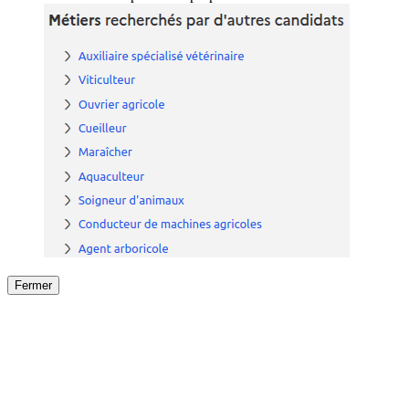
Fermer
Fermer
le détail de l'offre
/
Offre
sur
Offre précéden