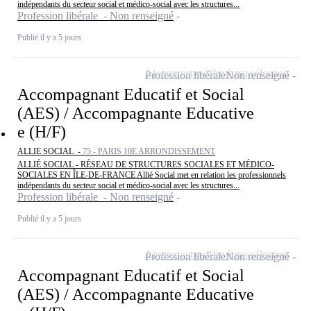
indépendants du secteur social et médico-social avec les structures...
Profession libérale - Non renseigné
Publié il y a 5 jours
Ajouter cette offre à ma sélection
Profession libérale
Non renseigné
Accompagnant Educatif et Social
(AES) / Accompagnante Educative
e (H/F)
ALLIE SOCIAL -
75 - PARIS 10E ARRONDISSEMENT
ALLIÉ SOCIAL - RÉSEAU DE STRUCTURES SOCIALES ET MÉDICO-
SOCIALES EN ÎLE-DE-FRANCE Allié Social met en relation les professionnels
indépendants du secteur social et médico-social avec les structures...
Profession libérale - Non renseigné
Publié il y a 5 jours
Ajouter cette offre à ma sélection
Profession libérale
Non renseigné
Accompagnant Educatif et Social
(AES) / Accompagnante Educative