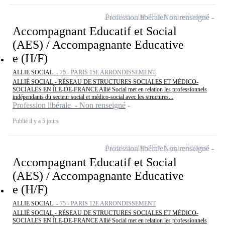
Ajouter cette offre à ma sélection
Profession libérale
Non renseigné
Accompagnant Educatif et Social
(AES) / Accompagnante Educative
e (H/F)
ALLIE SOCIAL -
75 - PARIS 15E ARRONDISSEMENT
ALLIÉ SOCIAL - RÉSEAU DE STRUCTURES SOCIALES ET MÉDICO-
SOCIALES EN ÎLE-DE-FRANCE Allié Social met en relation les professionnels
indépendants du secteur social et médico-social avec les structures...
Profession libérale - Non renseigné
Publié il y a 5 jours
Ajouter cette offre à ma sélection
Profession libérale
Non renseigné
Accompagnant Educatif et Social
(AES) / Accompagnante Educative
e (H/F)
ALLIE SOCIAL -
75 - PARIS 12E ARRONDISSEMENT
ALLIÉ SOCIAL - RÉSEAU DE STRUCTURES SOCIALES ET MÉDICO-
SOCIALES EN ÎLE-DE-FRANCE Allié Social met en relation les professionnels