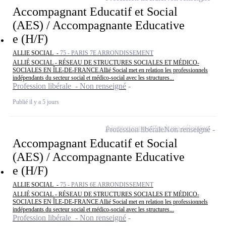
Accompagnant Educatif et Social
(AES) / Accompagnante Educative
e (H/F)
ALLIE SOCIAL -
75 - PARIS 7E ARRONDISSEMENT
ALLIÉ SOCIAL - RÉSEAU DE STRUCTURES SOCIALES ET MÉDICO-
SOCIALES EN ÎLE-DE-FRANCE Allié Social met en relation les professionnels
indépendants du secteur social et médico-social avec les structures...
Profession libérale - Non renseigné
Publié il y a 5 jours
Ajouter cette offre à ma sélection
Profession libérale
Non renseigné
Accompagnant Educatif et Social
(AES) / Accompagnante Educative
e (H/F)
ALLIE SOCIAL -
75 - PARIS 6E ARRONDISSEMENT
ALLIÉ SOCIAL - RÉSEAU DE STRUCTURES SOCIALES ET MÉDICO-
SOCIALES EN ÎLE-DE-FRANCE Allié Social met en relation les professionnels
indépendants du secteur social et médico-social avec les structures...
Profession libérale - Non renseigné