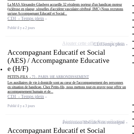
La MAS Alexandre Glasberg accueille 32 résidents porteur d'un handicap moteur
(sclérose en plaque, séquelles d'accident vasculaire cérébral, IMC) Nous recrutons
un/une Accompagnant Educatif et Social...
CDI - Temps plein
Publié il y a 2 jours
Ajouter cette offre à ma sélection
CDI
Temps plein
Accompagnant Educatif et Social
(AES) / Accompagnante Educative
e (H/F)
PETITS-FILS -
75 - PARIS 10E ARRONDISSEMENT
Les auxiliaires de vie à domicile sont au cœur de l'accompagnement des personnes
en situation de handicap. Chez Petits-fils, nous mettons tout en œuvre pour offrir un
accompagnement humain et de...
CDI - Temps plein
Publié il y a 3 jours
Ajouter cette offre à ma sélection
Profession libérale
Non renseigné
Accompagnant Educatif et Social