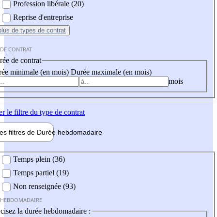
Profession libérale (20)
Reprise d'entreprise
plus
de types de contrat
 DE CONTRAT
ée de contrat
ée minimale (en mois)
Durée maximale (en mois)
mois
er
le filtre du type de contrat
les filtres de
Durée hebdo
madaire
 hebdomadaire
Temps plein (36)
Temps partiel (19)
Non renseignée (93)
 HEBDOMADAIRE
cisez la durée hebdomadaire :