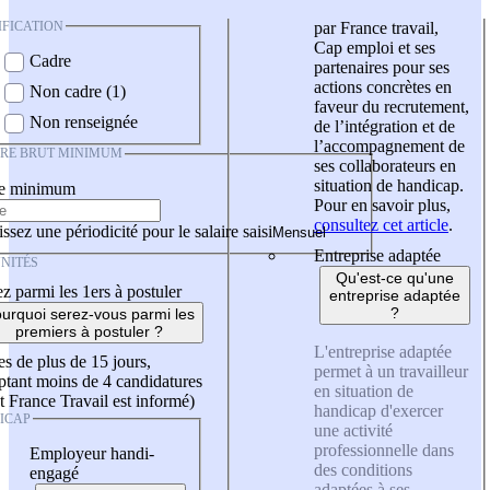
IFICATION
par France travail,
Cap emploi et ses
Cadre
partenaires pour ses
actions concrètes en
Non cadre (1)
faveur du recrutement,
Non renseignée
de l’intégration et de
l’accompagnement de
IRE BRUT MINIMUM
ses collaborateurs en
situation de handicap.
re minimum
Pour en savoir plus,
consultez cet article
.
ssez une périodicité pour le salaire saisi
Entreprise adaptée
NITÉS
Qu'est-ce qu'une
z parmi les 1ers à postuler
entreprise adaptée
?
urquoi serez-vous parmi les
premiers à postuler ?
L'entreprise adaptée
es de plus de 15 jours,
permet à un travailleur
tant moins de 4 candidatures
en situation de
t France Travail est informé)
handicap d'exercer
ICAP
une activité
professionnelle dans
Employeur handi-
des conditions
engagé
adaptées à ses