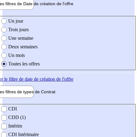
les filtres de
Date de création
de l'offre
e création de l'offre
Un jour
Trois jours
Une semaine
Deux semaines
Un mois
Toutes les offres
er
le filtre de date de création de l'offre
les filtres de types de
Contrat
de contrat
CDI
CDD (1)
Intérim
CDI Intérimaire