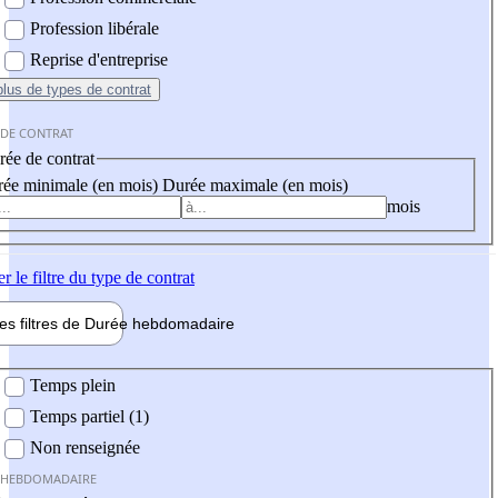
Profession libérale
Reprise d'entreprise
plus
de types de contrat
 DE CONTRAT
ée de contrat
ée minimale (en mois)
Durée maximale (en mois)
mois
er
le filtre du type de contrat
les filtres de
Durée hebdo
madaire
 hebdomadaire
Temps plein
Temps partiel (1)
Non renseignée
 HEBDOMADAIRE