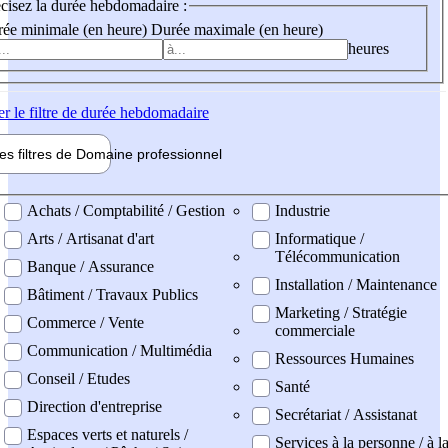
cisez la durée hebdomadaire :
ée minimale (en heure)
Durée maximale (en heure)
heures
er
le filtre de durée hebdomadaire
les filtres de
Domaine pro
fessionnel
ne professionel
Achats / Comptabilité / Gestion
Industrie
Arts / Artisanat d'art
Informatique /
Télécommunication
Banque / Assurance
Installation / Maintenance
Bâtiment / Travaux Publics
Marketing / Stratégie
Commerce / Vente
commerciale
Communication / Multimédia
Ressources Humaines
Conseil / Etudes
Santé
Direction d'entreprise
Secrétariat / Assistanat
Espaces verts et naturels /
Services à la personne / à l