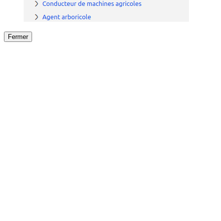
Fermer
Fermer
le détail de l'offre
/
Offre
sur
Offre précéden