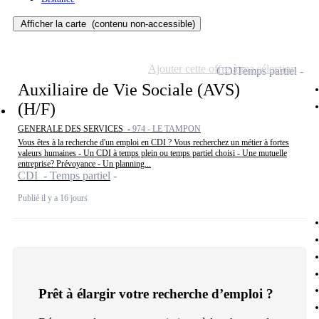
Afficher la carte
(contenu non-accessible)
Ajouter cette offre à ma sélection
CDI
Temps partiel
Auxiliaire de Vie Sociale (AVS)
(H/F)
GENERALE DES SERVICES -
974 - LE TAMPON
Vous êtes à la recherche d'un emploi en CDI ? Vous recherchez un métier à fortes
valeurs humaines - Un CDI à temps plein ou temps partiel choisi - Une mutuelle
entreprise? Prévoyance - Un planning...
CDI - Temps partiel
Publié il y a 16 jours
Prêt à élargir votre recherche d’emploi ?