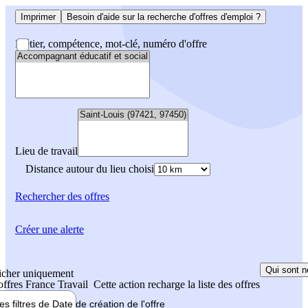
Imprimer
Besoin d'aide sur la recherche d'offres d'emploi ?
Métier, compétence, mot-clé, numéro d'offre
Lieu de travail
Distance autour du lieu choisi
Rechercher
des offres
Créer une alerte
Qui sont n
icher uniquement
 offres France Travail
Cette action recharge la liste des offres
les filtres de
Date de création
de l'offre