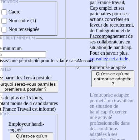
IFICATION
par France travail,
Cap emploi et ses
Cadre
partenaires pour ses
actions concrètes en
Non cadre (1)
faveur du recrutement,
Non renseignée
de l’intégration et de
l’accompagnement de
IRE BRUT MINIMUM
ses collaborateurs en
situation de handicap.
re minimum
Pour en savoir plus,
consultez cet article
.
ssez une périodicité pour le salaire saisi
Entreprise adaptée
NITÉS
Qu'est-ce qu'une
z parmi les 1ers à postuler
entreprise adaptée
?
urquoi serez-vous parmi les
premiers à postuler ?
L'entreprise adaptée
es de plus de 15 jours,
permet à un travailleur
tant moins de 4 candidatures
en situation de
t France Travail est informé)
handicap d'exercer
ICAP
une activité
professionnelle dans
Employeur handi-
des conditions
engagé
adaptées à ses
Qu'est-ce qu'un
capacités. Pour en