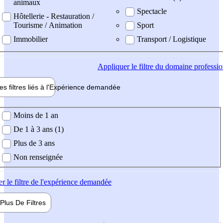
animaux
Spectacle
Hôtellerie - Restauration /
Tourisme / Animation
Sport
Immobilier
Transport / Logistique
Appliquer
le filtre du domaine professi
es filtres liés à l'
Expérience
demandée
ience demandée
Moins de 1 an
De 1 à 3 ans (1)
Plus de 3 ans
Non renseignée
er
le filtre de l'expérience demandée
Plus De
Filtres