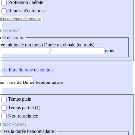
Profession libérale
Reprise d'entreprise
plus
de types de contrat
 DE CONTRAT
ée de contrat
ée minimale (en mois)
Durée maximale (en mois)
mois
er
le filtre du type de contrat
les filtres de
Durée hebdo
madaire
 hebdomadaire
Temps plein
Temps partiel (1)
Non renseignée
 HEBDOMADAIRE
cisez la durée hebdomadaire :