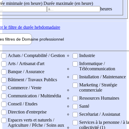
ée minimale (en heure)
Durée maximale (en heure)
heures
er
le filtre de durée hebdomadaire
les filtres de
Domaine pro
fessionnel
ne professionel
Achats / Comptabilité / Gestion
Industrie
Arts / Artisanat d'art
Informatique /
Télécommunication
Banque / Assurance
Installation / Maintenance
Bâtiment / Travaux Publics
Marketing / Stratégie
Commerce / Vente
commerciale
Communication / Multimédia
Ressources Humaines
Conseil / Etudes
Santé
Direction d'entreprise
Secrétariat / Assistanat
Espaces verts et naturels /
Services à la personne / à l
Agriculture / Pêche / Soins aux
collectivité (1)