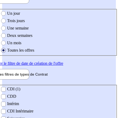
e création de l'offre
Un jour
Trois jours
Une semaine
Deux semaines
Un mois
Toutes les offres
er
le filtre de date de création de l'offre
les filtres de types de
Contrat
de contrat
CDI (1)
CDD
Intérim
CDI Intérimaire