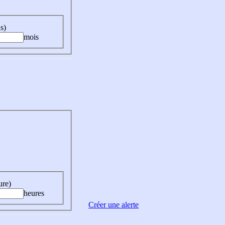
s)
mois
ure)
heures
Créer une alerte