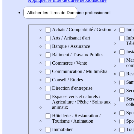
Appliquer
le filtre de durée hebdomadaire
Afficher les filtres de
Domaine pro
fessionnel
Domaine professionel
Achats / Comptabilité / Gestion
Indu
Arts / Artisanat d'art
Info
Tél
Banque / Assurance
Inst
Bâtiment / Travaux Publics
Mark
Commerce / Vente
com
Communication / Multimédia
Res
Conseil / Etudes
Sant
Direction d'entreprise
Secr
Espaces verts et naturels /
Serv
Agriculture / Pêche / Soins aux
coll
animaux
Spe
Hôtellerie - Restauration /
Tourisme / Animation
Spo
Immobilier
Tran