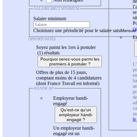
de
l
SALAIRE BRUT MINIMUM
se
si
Salaire minimum
Po
co
Choisissez une périodicité pour le salaire saisi
En
OPPORTUNITÉS
Soyez parmi les 1ers à postuler
(1)
résultats
Pourquoi serez-vous parmi les
L'
premiers à postuler ?
pe
Offres de plus de 15 jours,
en
comptant moins de 4 candidatures
ha
(dont France Travail est informé)
un
HANDICAP
pr
de
Employeur handi-
ad
engagé
ca
Qu'est-ce qu'un
sa
employeur handi-
le
engagé ?
Un employeur handi-
engagé est un