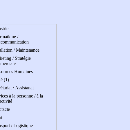
strie
rmatique /
écommunication
allation / Maintenance
eting / Stratégie
merciale
sources Humaines
é (1)
étariat / Assistanat
ices à la personne / à la
ectivité
ctacle
rt
sport / Logistique