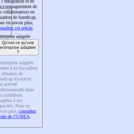
 l’intégration et de
’accompagnement de
s collaborateurs en
tuation de handicap.
ur en savoir plus,
nsultez cet article
.
treprise adaptée
Qu'est-ce qu'une
entreprise adaptée
?
entreprise adaptée
rmet à un travailleur
 situation de
ndicap d'exercer
e activité
ofessionnelle dans
s conditions
aptées à ses
pacités. Pour en
voir plus,
consultez
 site de l’UNEA
.