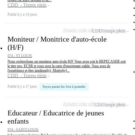
respect de leurs besoins et de...
CDD - Temps plein
Publié il y a 14 jours
Ajouter cette offre à ma sélection
CDD
Temps plein
Moniteur / Monitrice d'auto-école
(H/F)
974 - ST LOUIS
Nous recherchons un moniteur auto-école H/F Vous avez soit le BEPECASER soit
le titre pro. ECSR et vous avez la carte d'enseignant valide. Vous avez de
l'expérience et êtes impliqué(e). Motivé(e)...
CDD - Temps plein
Publié il y a 17 jours
Soyez parmi les 1ers à postuler
Ajouter cette offre à ma sélection
CDI
Temps plein
Educateur / Educatrice de jeunes
enfants
974 - SAINT-LOUIS