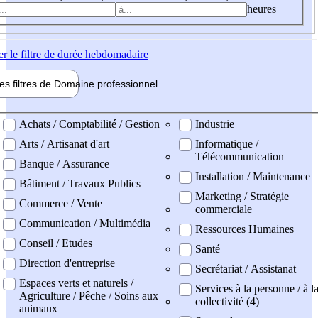
heures
er
le filtre de durée hebdomadaire
les filtres de
Domaine pro
fessionnel
ne professionel
Achats / Comptabilité / Gestion
Industrie
Arts / Artisanat d'art
Informatique /
Télécommunication
Banque / Assurance
Installation / Maintenance
Bâtiment / Travaux Publics
Marketing / Stratégie
Commerce / Vente
commerciale
Communication / Multimédia
Ressources Humaines
Conseil / Etudes
Santé
Direction d'entreprise
Secrétariat / Assistanat
Espaces verts et naturels /
Services à la personne / à l
Agriculture / Pêche / Soins aux
collectivité (4)
animaux