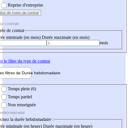
Reprise d'entreprise
plus
de types de contrat
 DE CONTRAT
ée de contrat
ée minimale (en mois)
Durée maximale (en mois)
mois
er
le filtre du type de contrat
les filtres de
Durée hebdo
madaire
 hebdomadaire
Temps plein (6)
Temps partiel
Non renseignée
 HEBDOMADAIRE
cisez la durée hebdomadaire :
ée minimale (en heure)
Durée maximale (en heure)