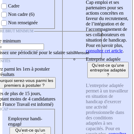
Cap emploi et ses
Cadre
partenaires pour ses
actions concrètes en
Non cadre (6)
faveur du recrutement,
Non renseignée
de l’intégration et de
l’accompagnement de
IRE BRUT MINIMUM
ses collaborateurs en
situation de handicap.
re minimum
Pour en savoir plus,
consultez cet article
.
ssez une périodicité pour le salaire saisi
Entreprise adaptée
NITÉS
Qu'est-ce qu'une
z parmi les 1ers à postuler
entreprise adaptée
résultats
?
urquoi serez-vous parmi les
L'entreprise adaptée
premiers à postuler ?
permet à un travailleur
es de plus de 15 jours,
en situation de
tant moins de 4 candidatures
handicap d'exercer
t France Travail est informé)
une activité
ICAP
professionnelle dans
des conditions
Employeur handi-
adaptées à ses
engagé
capacités. Pour en
Qu'est-ce qu'un
savoir plus,
consultez