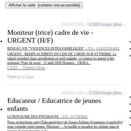
Afficher la carte
(contenu non-accessible)
Ajouter cette offre à ma sélection
CDD
Temps plein
Moniteur (trice) cadre de vie -
URGENT (H/F)
RESEAU VIF "VIOLENCES INTRA FAMILIALES" -
974 - SAINT-PIERRE
URGENT - REMPLACEMENT EN CDD DE 2 MOIS SUR ST PIERRE. Le
salarié remplacé étant actuellement en arrêt maladie, ce contrat est amené à être
prolongé. Prise de poste : 12 août 2026 Horaires : 13h30 à...
CDD - Temps plein
Publié il y a 3 jours
Ajouter cette offre à ma sélection
CDD
Temps plein
Educateur / Educatrice de jeunes
enfants
LE ROYAUME DES PITCHOUNS -
974 - ST PIERRE
Nous recherchons un(e) Éducateur(trice) de Jeunes Enfants dynamique et motivé(e)
pour rejoindre notre équipe. Missions : - Accueillir et encadrer les enfants dans le