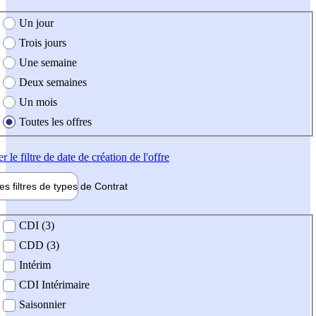
e création de l'offre
Un jour
Trois jours
Une semaine
Deux semaines
Un mois
Toutes les offres
er
le filtre de date de création de l'offre
les filtres de types de
Contrat
de contrat
CDI (3)
CDD (3)
Intérim
CDI Intérimaire
Saisonnier