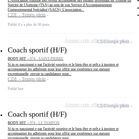
L'Association Autisme Bel Avenir accompagne des enfants présentant un Trouble du
Spectre de l'Autisme (TSA) au sein de son Service d'Accompagnement
Comportemental Spécialisé (SACS). L'association...
CDI - Temps plein
Publié il y a plus de 30 jours
Ajouter cette offre à ma sélection
CDI
Temps plein
Coach sportif (H/F)
BODY HIT -
974 - SAINT-PIERRE
Si tu es passionné.e par l'activité sportive et le bien-être et prêt.e à inspirer et
accompagner les adhérents pour leur offrir une expérience sur-mesure
exceptionnelle, envoie ta candidature pour...
CDI - Temps plein
Publié hier
Ajouter cette offre à ma sélection
CDI
Temps plein
Coach sportif (H/F)
BODY HIT -
974 - LE TAMPON
Si tu es passionné.e par l'activité sportive et le bien-être et prêt.e à inspirer et
accompagner les adhérents pour leur offrir une expérience sur-mesure
exceptionnelle, envoie ta candidature pour...