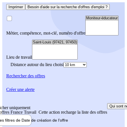
Imprimer
Besoin d'aide sur la recherche d'offres d'emploi ?
Métier, compétence, mot-clé, numéro d'offre
Lieu de travail
Distance autour du lieu choisi
Rechercher
des offres
Créer une alerte
Qui sont n
icher uniquement
 offres France Travail
Cette action recharge la liste des offres
les filtres de
Date de création
de l'offre