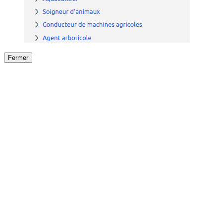
Fermer
Fermer
le détail de l'offre
/
Offre
sur
Offre précéden