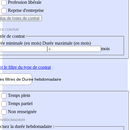
Profession libérale
Reprise d'entreprise
plus
de types de contrat
 DE CONTRAT
ée de contrat
ée minimale (en mois)
Durée maximale (en mois)
mois
er
le filtre du type de contrat
les filtres de
Durée hebdo
madaire
 hebdomadaire
Temps plein
Temps partiel
Non renseignée
 HEBDOMADAIRE
cisez la durée hebdomadaire :