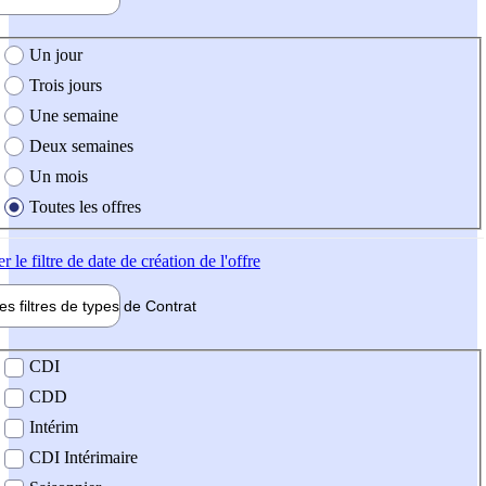
e création de l'offre
Un jour
Trois jours
Une semaine
Deux semaines
Un mois
Toutes les offres
er
le filtre de date de création de l'offre
les filtres de types de
Contrat
de contrat
CDI
CDD
Intérim
CDI Intérimaire