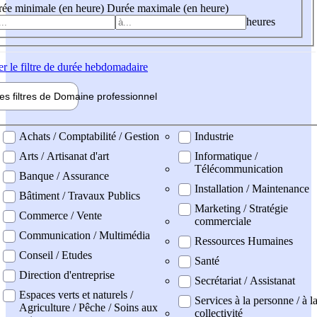
ée minimale (en heure)
Durée maximale (en heure)
heures
er
le filtre de durée hebdomadaire
les filtres de
Domaine pro
fessionnel
ne professionel
Achats / Comptabilité / Gestion
Industrie
Arts / Artisanat d'art
Informatique /
Télécommunication
Banque / Assurance
Installation / Maintenance
Bâtiment / Travaux Publics
Marketing / Stratégie
Commerce / Vente
commerciale
Communication / Multimédia
Ressources Humaines
Conseil / Etudes
Santé
Direction d'entreprise
Secrétariat / Assistanat
Espaces verts et naturels /
Services à la personne / à l
Agriculture / Pêche / Soins aux
collectivité