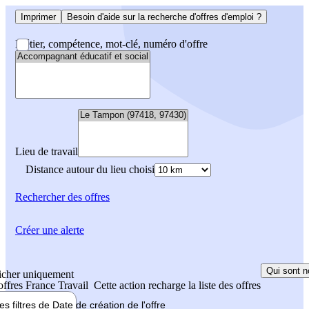
Imprimer
Besoin d'aide sur la recherche d'offres d'emploi ?
Métier, compétence, mot-clé, numéro d'offre
Lieu de travail
Distance autour du lieu choisi
Rechercher
des offres
Créer une alerte
Qui sont n
icher uniquement
 offres France Travail
Cette action recharge la liste des offres
les filtres de
Date de création
de l'offre