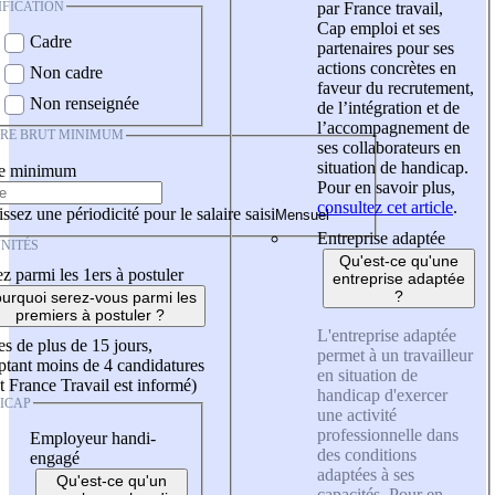
IFICATION
par France travail,
Cap emploi et ses
Cadre
partenaires pour ses
actions concrètes en
Non cadre
faveur du recrutement,
Non renseignée
de l’intégration et de
l’accompagnement de
IRE BRUT MINIMUM
ses collaborateurs en
situation de handicap.
re minimum
Pour en savoir plus,
consultez cet article
.
ssez une périodicité pour le salaire saisi
Entreprise adaptée
NITÉS
Qu'est-ce qu'une
z parmi les 1ers à postuler
entreprise adaptée
?
urquoi serez-vous parmi les
premiers à postuler ?
L'entreprise adaptée
es de plus de 15 jours,
permet à un travailleur
tant moins de 4 candidatures
en situation de
t France Travail est informé)
handicap d'exercer
ICAP
une activité
professionnelle dans
Employeur handi-
des conditions
engagé
adaptées à ses
Qu'est-ce qu'un
capacités. Pour en