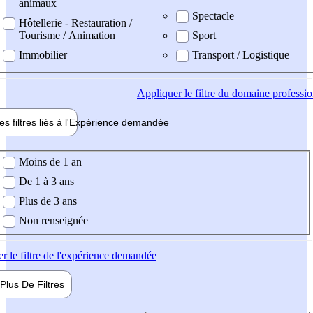
animaux
Spectacle
Hôtellerie - Restauration /
Tourisme / Animation
Sport
Immobilier
Transport / Logistique
Appliquer
le filtre du domaine professi
es filtres liés à l'
Expérience
demandée
ience demandée
Moins de 1 an
De 1 à 3 ans
Plus de 3 ans
Non renseignée
er
le filtre de l'expérience demandée
Plus De
Filtres