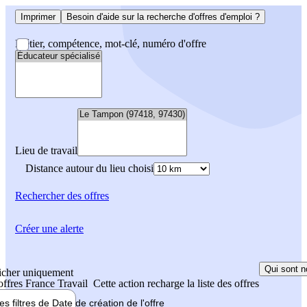
Imprimer
Besoin d'aide sur la recherche d'offres d'emploi ?
Métier, compétence, mot-clé, numéro d'offre
Lieu de travail
Distance autour du lieu choisi
Rechercher
des offres
Créer une alerte
Qui sont n
icher uniquement
 offres France Travail
Cette action recharge la liste des offres
les filtres de
Date de création
de l'offre