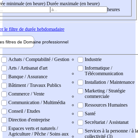
ée minimale (en heure)
Durée maximale (en heure)
heures
er
le filtre de durée hebdomadaire
les filtres de
Domaine pro
fessionnel
ne professionel
Achats / Comptabilité / Gestion
Industrie
Arts / Artisanat d'art
Informatique /
Télécommunication
Banque / Assurance
Installation / Maintenance
Bâtiment / Travaux Publics
Marketing / Stratégie
Commerce / Vente
commerciale
Communication / Multimédia
Ressources Humaines
Conseil / Etudes
Santé
Direction d'entreprise
Secrétariat / Assistanat
Espaces verts et naturels /
Services à la personne / à l
Agriculture / Pêche / Soins aux
collectivité (3)