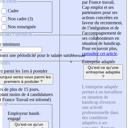
IFICATION
par France travail,
Cap emploi et ses
Cadre
partenaires pour ses
actions concrètes en
Non cadre (3)
faveur du recrutement,
Non renseignée
de l’intégration et de
l’accompagnement de
IRE BRUT MINIMUM
ses collaborateurs en
situation de handicap.
re minimum
Pour en savoir plus,
consultez cet article
.
ssez une périodicité pour le salaire saisi
Entreprise adaptée
NITÉS
Qu'est-ce qu'une
z parmi les 1ers à postuler
entreprise adaptée
?
urquoi serez-vous parmi les
premiers à postuler ?
L'entreprise adaptée
es de plus de 15 jours,
permet à un travailleur
tant moins de 4 candidatures
en situation de
t France Travail est informé)
handicap d'exercer
ICAP
une activité
professionnelle dans
Employeur handi-
des conditions
engagé
adaptées à ses
Qu'est-ce qu'un
capacités. Pour en