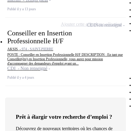
Publié il y a 13 jours
Ajouter cette offre à ma sélection
CDI
Non renseigné
Conseiller en Insertion
Professionnelle H/F
AKSIS -
974 - SAINT-PIERRE
POSTE : Conseiller en Insertion Professionnelle H/F DESCRIPTION : En tant que
Conseiller(ère) en Insertion Professionnelle, vous aurez pour mission
d'accompagner des demandeurs d'emploi ayant un...
CDI - Non renseigné
Publié il y a 4 jours
Prêt à élargir votre recherche d’emploi ?
Découvrez de nouveaux territoires où les chances de