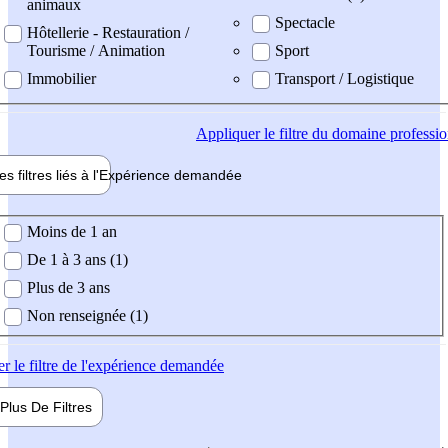
animaux
Spectacle
Hôtellerie - Restauration /
Tourisme / Animation
Sport
Immobilier
Transport / Logistique
Appliquer
le filtre du domaine professi
es filtres liés à l'
Expérience
demandée
ience demandée
Moins de 1 an
De 1 à 3 ans (1)
Plus de 3 ans
Non renseignée (1)
er
le filtre de l'expérience demandée
Plus De
Filtres