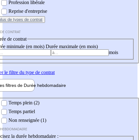
Profession libérale
Reprise d'entreprise
plus
de types de contrat
 DE CONTRAT
ée de contrat
ée minimale (en mois)
Durée maximale (en mois)
mois
er
le filtre du type de contrat
les filtres de
Durée hebdo
madaire
 hebdomadaire
Temps plein (2)
Temps partiel
Non renseignée (1)
 HEBDOMADAIRE
cisez la durée hebdomadaire :