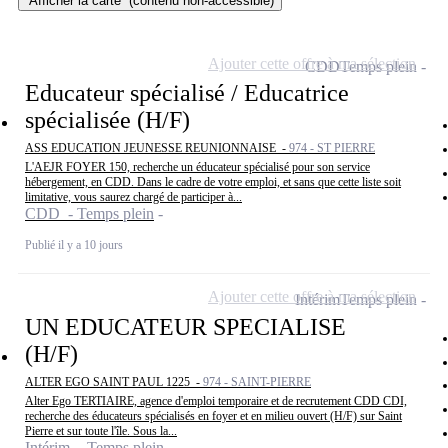
Afficher la carte
(contenu non-accessible)
Ajouter cette offre à ma sélection
CDD
Temps plein
Educateur spécialisé / Educatrice
spécialisée (H/F)
ASS EDUCATION JEUNESSE REUNIONNAISE -
974 - ST PIERRE
L'AEJR FOYER 150, recherche un éducateur spécialisé pour son service
hébergement, en CDD. Dans le cadre de votre emploi, et sans que cette liste soit
limitative, vous saurez chargé de participer à...
CDD - Temps plein
Publié il y a 10 jours
Ajouter cette offre à ma sélection
Intérim
Temps plein
UN EDUCATEUR SPECIALISE
(H/F)
ALTER EGO SAINT PAUL 1225 -
974 - SAINT-PIERRE
Alter Ego TERTIAIRE, agence d'emploi temporaire et de recrutement CDD CDI,
recherche des éducateurs spécialisés en foyer et en milieu ouvert (H/F) sur Saint
Pierre et sur toute l'île. Sous la...
Intérim - Temps plein