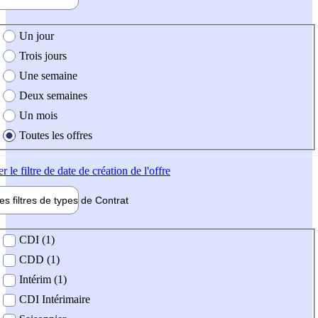
e création de l'offre
Un jour
Trois jours
Une semaine
Deux semaines
Un mois
Toutes les offres
er
le filtre de date de création de l'offre
les filtres de types de
Contrat
de contrat
CDI (1)
CDD (1)
Intérim (1)
CDI Intérimaire