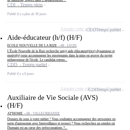
CDI - Temps plein
Publié il y a plus de 30 jours
Ajouter cette offre à ma sélection
CDD
Temps partiel
Aide-éducateur (h/f) (H/F)
ECOLE NOUVELLE DE LA RIZE -
69 - LYON
L'École Nouvelle de la Rize recherche un(e) aide éducateur(trice) dynamique et
motivé(e) pour accompagner les enseignants dans la mise en œuvre du projet
pédagogique de l'école. Le candidat retenu...
CDD - Temps partiel
Publié il y a 6 jours
Ajouter cette offre à ma sélection
CDI
Temps partiel
Auxiliaire de Vie Sociale (AVS)
(H/F)
AT'HOME -
69 - VILLEURBANNE
Donnez du sens à votre métier ! Vous souhaitez accompagner des personnes en
perte d'autonomie avec bienveillance et respect ? Vous recherchez un emploi où
l'humain est au cœur des préoccupations ?...