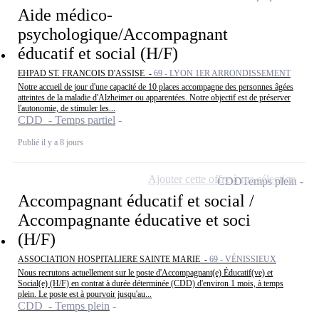
Aide médico-
psychologique/Accompagnant
éducatif et social (H/F)
EHPAD ST. FRANCOIS D'ASSISE -
69 - LYON 1ER ARRONDISSEMENT
Notre accueil de jour d'une capacité de 10 places accompagne des personnes âgées
atteintes de la maladie d'Alzheimer ou apparentées. Notre objectif est de préserver
l'autonomie, de stimuler les...
CDD - Temps partiel
Publié il y a 8 jours
Ajouter cette offre à ma sélection
CDD
Temps plein
Accompagnant éducatif et social /
Accompagnante éducative et soci
(H/F)
ASSOCIATION HOSPITALIERE SAINTE MARIE -
69 - VÉNISSIEUX
Nous recrutons actuellement sur le poste d'Accompagnant(e) Éducatif(ve) et
Social(e) (H/F) en contrat à durée déterminée (CDD) d'environ 1 mois, à temps
plein. Le poste est à pourvoir jusqu'au...
CDD - Temps plein