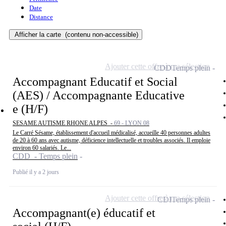
Date
Distance
Afficher la carte
(contenu non-accessible)
Ajouter cette offre à ma sélection
CDD
Temps plein
Accompagnant Educatif et Social
(AES) / Accompagnante Educative
e (H/F)
SESAME AUTISME RHONE ALPES -
69 - LYON 08
Le Carré Sésame, établissement d'accueil médicalisé, accueille 40 personnes adultes
de 20 à 60 ans avec autisme, déficience intellectuelle et troubles associés. Il emploie
environ 60 salariés. Le...
CDD - Temps plein
Publié il y a 2 jours
Ajouter cette offre à ma sélection
CDI
Temps plein
Accompagnant(e) éducatif et