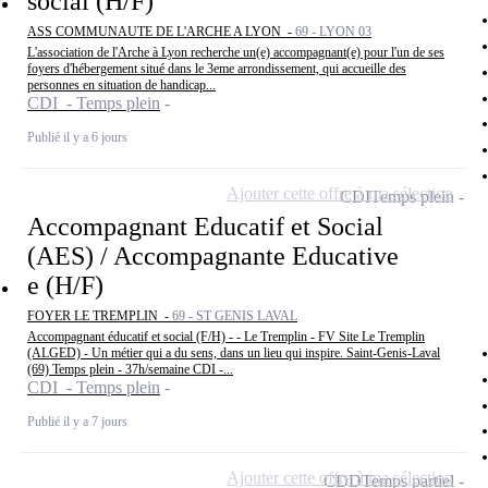
social (H/F)
ASS COMMUNAUTE DE L'ARCHE A LYON -
69 - LYON 03
L'association de l'Arche à Lyon recherche un(e) accompagnant(e) pour l'un de ses
foyers d'hébergement situé dans le 3eme arrondissement, qui accueille des
personnes en situation de handicap...
CDI - Temps plein
Publié il y a 6 jours
Ajouter cette offre à ma sélection
CDI
Temps plein
Accompagnant Educatif et Social
(AES) / Accompagnante Educative
e (H/F)
FOYER LE TREMPLIN -
69 - ST GENIS LAVAL
Accompagnant éducatif et social (F/H) - - Le Tremplin - FV Site Le Tremplin
(ALGED) - Un métier qui a du sens, dans un lieu qui inspire. Saint-Genis-Laval
(69) Temps plein - 37h/semaine CDI -...
CDI - Temps plein
Publié il y a 7 jours
Ajouter cette offre à ma sélection
CDD
Temps partiel