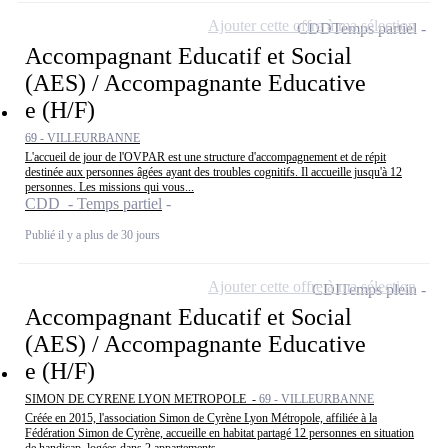
Ajouter cette offre à ma sélection
CDD
Temps partiel
Accompagnant Educatif et Social
(AES) / Accompagnante Educative
e (H/F)
69 - VILLEURBANNE
L'accueil de jour de l'OVPAR est une structure d'accompagnement et de répit
destinée aux personnes âgées ayant des troubles cognitifs. Il accueille jusqu'à 12
personnes. Les missions qui vous...
CDD - Temps partiel
Publié il y a plus de 30 jours
Ajouter cette offre à ma sélection
CDI
Temps plein
Accompagnant Educatif et Social
(AES) / Accompagnante Educative
e (H/F)
SIMON DE CYRENE LYON METROPOLE -
69 - VILLEURBANNE
Créée en 2015, l'association Simon de Cyrène Lyon Métropole, affiliée à la
Fédération Simon de Cyrène, accueille en habitat partagé 12 personnes en situation
de handicap, logées dans 2 appartements....