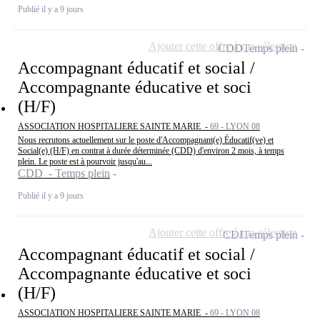
Publié il y a 9 jours
Ajouter cette offre à ma sélection
CDD
Temps plein
Accompagnant éducatif et social /
Accompagnante éducative et soci
(H/F)
ASSOCIATION HOSPITALIERE SAINTE MARIE -
69 - LYON 08
Nous recrutons actuellement sur le poste d'Accompagnant(e) Éducatif(ve) et
Social(e) (H/F) en contrat à durée déterminée (CDD) d'environ 2 mois, à temps
plein. Le poste est à pourvoir jusqu'au...
CDD - Temps plein
Publié il y a 9 jours
Ajouter cette offre à ma sélection
CDI
Temps plein
Accompagnant éducatif et social /
Accompagnante éducative et soci
(H/F)
ASSOCIATION HOSPITALIERE SAINTE MARIE -
69 - LYON 08