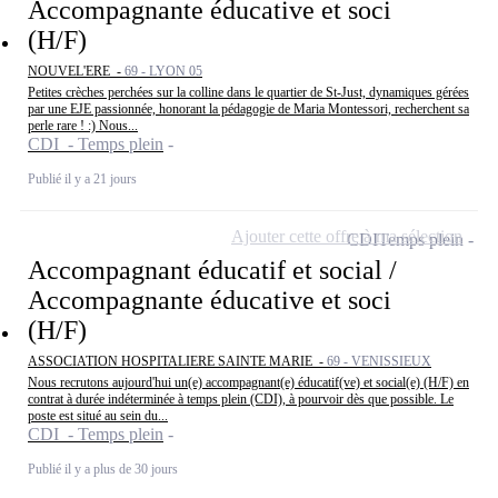
Accompagnante éducative et soci
(H/F)
NOUVEL'ERE -
69 - LYON 05
Petites crèches perchées sur la colline dans le quartier de St-Just, dynamiques gérées
par une EJE passionnée, honorant la pédagogie de Maria Montessori, recherchent sa
perle rare ! :) Nous...
CDI - Temps plein
Publié il y a 21 jours
Ajouter cette offre à ma sélection
CDI
Temps plein
Accompagnant éducatif et social /
Accompagnante éducative et soci
(H/F)
ASSOCIATION HOSPITALIERE SAINTE MARIE -
69 - VENISSIEUX
Nous recrutons aujourd'hui un(e) accompagnant(e) éducatif(ve) et social(e) (H/F) en
contrat à durée indéterminée à temps plein (CDI), à pourvoir dès que possible. Le
poste est situé au sein du...
CDI - Temps plein
Publié il y a plus de 30 jours