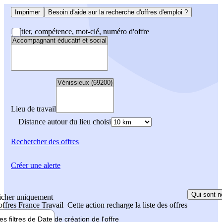
Imprimer
Besoin d'aide sur la recherche d'offres d'emploi ?
Métier, compétence, mot-clé, numéro d'offre
Lieu de travail
Distance autour du lieu choisi
Rechercher
des offres
Créer une alerte
Qui sont n
icher uniquement
 offres France Travail
Cette action recharge la liste des offres
les filtres de
Date de création
de l'offre