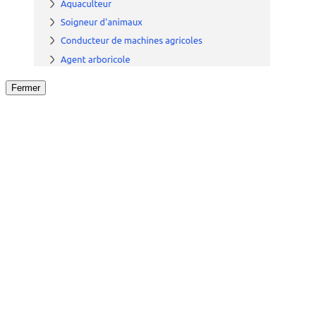
Fermer
Fermer
le détail de l'offre
/
Offre
sur
Offre précéden