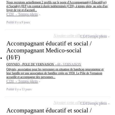
Nous recrutons actuellement 2 profils sur le poste d'Accompagnant(e) Éducatif(ve)
et Social(e) (H/F) en contrat à durée indéterminée (CDI), à temps plein, au sein d'un
foyer de vie et d'accueil...
CDI - Temps plein
Publié il y a 9 jours
Ajouter cette offre à ma sélection
CDI
Temps plein
Accompagnant éducatif et social /
Accompagnant Medico-social
(H/F)
ODYNEO - POLE DE VERNAISON -
69 - VERNAISON
Odynéo, association pour les personnes en situation de handicap neuromoteur et
leur famille est une association de familles créée en 1959. Le Pôle de Vernaison
accueille et accompagne des personnes...
CDI - Temps plein
Publié il y a 13 jours
Ajouter cette offre à ma sélection
CDI
Temps plein
Accompagnant éducatif et social /