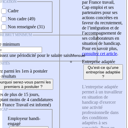
IFICATION
par France travail,
Cap emploi et ses
Cadre
partenaires pour ses
actions concrètes en
Non cadre (49)
faveur du recrutement,
Non renseignée (31)
de l’intégration et de
l’accompagnement de
IRE BRUT MINIMUM
ses collaborateurs en
situation de handicap.
re minimum
Pour en savoir plus,
consultez cet article
.
ssez une périodicité pour le salaire saisi
Entreprise adaptée
NITÉS
Qu'est-ce qu'une
z parmi les 1ers à postuler
entreprise adaptée
)
résultats
?
urquoi serez-vous parmi les
L'entreprise adaptée
premiers à postuler ?
permet à un travailleur
es de plus de 15 jours,
en situation de
tant moins de 4 candidatures
handicap d'exercer
t France Travail est informé)
une activité
ICAP
professionnelle dans
des conditions
Employeur handi-
adaptées à ses
engagé
capacités. Pour en