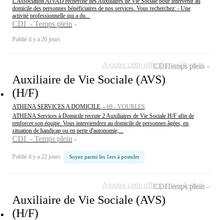
L'Association AIVAD recherche des Auxiliaires de Vie Sociale pour intervenir au
domicile des personnes bénéficiaires de nos services. Vous recherchez: - Une
activité professionnelle qui a du...
CDI - Temps plein
Publié il y a 20 jours
Ajouter cette offre à ma sélection
CDI
Temps plein
Auxiliaire de Vie Sociale (AVS)
(H/F)
ATHENA SERVICES A DOMICILE -
69 - VOURLES
ATHENA Services à Domicile recrute 2 Auxiliaires de Vie Sociale H/F afin de
renforcer son équipe. Vous interviendrez au domicile de personnes âgées, en
situation de handicap ou en perte d'autonomie,...
CDI - Temps plein
Publié il y a 22 jours
Soyez parmi les 1ers à postuler
Ajouter cette offre à ma sélection
CDI
Temps plein
Auxiliaire de Vie Sociale (AVS)
(H/F)