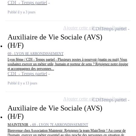
CDI - Temps partiel
Publié il y a 3 jours
Ajouter cette offre à ma sélection
CDI
Temps partiel
Auxiliaire de Vie Sociale (AVS)
(H/F)
69 - LYON 8E ARRONDISSEMENT
Lyon 8ème / CDI - Temps partiel - Plusieurs postes à pourvoir (matin ou nuit) Vous
souhaitez exercer un métier utile, humain et porteur de sens ? Rejoignez notre équipe
et accompagnez des personnes...
CDI - Temps partiel
Publié il y a 13 jours
Ajouter cette offre à ma sélection
CDI
Temps partiel
Auxiliaire de Vie Sociale (AVS)
(H/F)
MAINTENIR -
69 - LYON 7E ARRONDISSEMENT
Bienvenue chez Association Maintenir: Rejoignez la team MainTenir ! Au coeur de
l'humain, exercez un métier essentiel au plus proche des personnes en situation de