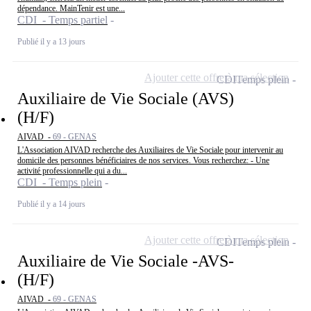
dépendance. MainTenir est une...
CDI - Temps partiel
Publié il y a 13 jours
Ajouter cette offre à ma sélection
CDI
Temps plein
Auxiliaire de Vie Sociale (AVS)
(H/F)
AIVAD -
69 - GENAS
L'Association AIVAD recherche des Auxiliaires de Vie Sociale pour intervenir au
domicile des personnes bénéficiaires de nos services. Vous recherchez: - Une
activité professionnelle qui a du...
CDI - Temps plein
Publié il y a 14 jours
Ajouter cette offre à ma sélection
CDI
Temps plein
Auxiliaire de Vie Sociale -AVS-
(H/F)
AIVAD -
69 - GENAS