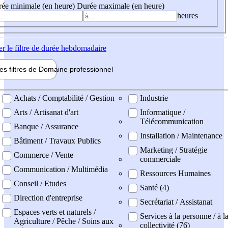
ée minimale (en heure)
Durée maximale (en heure)
heures
er
le filtre de durée hebdomadaire
les filtres de
Domaine pro
fessionnel
ne professionel
Achats / Comptabilité / Gestion
Industrie
Arts / Artisanat d'art
Informatique /
Télécommunication
Banque / Assurance
Installation / Maintenance
Bâtiment / Travaux Publics
Marketing / Stratégie
Commerce / Vente
commerciale
Communication / Multimédia
Ressources Humaines
Conseil / Etudes
Santé (4)
Direction d'entreprise
Secrétariat / Assistanat
Espaces verts et naturels /
Services à la personne / à l
Agriculture / Pêche / Soins aux
collectivité (76)