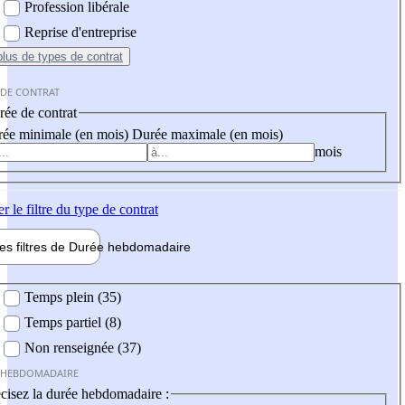
Profession libérale
Reprise d'entreprise
plus
de types de contrat
 DE CONTRAT
ée de contrat
ée minimale (en mois)
Durée maximale (en mois)
mois
er
le filtre du type de contrat
les filtres de
Durée hebdo
madaire
 hebdomadaire
Temps plein (35)
Temps partiel (8)
Non renseignée (37)
 HEBDOMADAIRE
cisez la durée hebdomadaire :