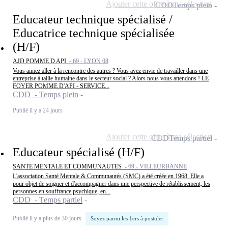
Ajouter cette offre à ma sélection
CDD
Temps plein
Educateur technique spécialisé /
Educatrice technique spécialisée
(H/F)
AJD POMME D API -
69 - LYON 08
Vous aimez aller à la rencontre des autres ? Vous avez envie de travailler dans une
entreprise à taille humaine dans le secteur social ? Alors nous vous attendons ! LE
FOYER POMME D'API - SERVICE...
CDD - Temps plein
Publié il y a 24 jours
Ajouter cette offre à ma sélection
CDD
Temps partiel
Educateur spécialisé (H/F)
SANTE MENTALE ET COMMUNAUTES -
69 - VILLEURBANNE
L'association Santé Mentale & Communautés (SMC) a été créée en 1968. Elle a
pour objet de soigner et d'accompagner dans une perspective de rétablissement, les
personnes en souffrance psychique, en...
CDD - Temps partiel
Publié il y a plus de 30 jours
Soyez parmi les 1ers à postuler