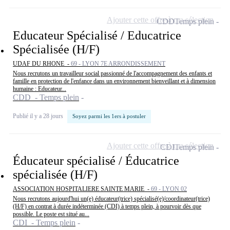
Ajouter cette offre à ma sélection
CDD
Temps plein
Educateur Spécialisé / Educatrice
Spécialisée (H/F)
UDAF DU RHONE -
69 - LYON 7E ARRONDISSEMENT
Nous recrutons un travailleur social passionné de l'accompagnement des enfants et
famille en protection de l'enfance dans un environnement bienveillant et à dimension
humaine : Educateur...
CDD - Temps plein
Publié il y a 28 jours
Soyez parmi les 1ers à postuler
Ajouter cette offre à ma sélection
CDI
Temps plein
Éducateur spécialisé / Éducatrice
spécialisée (H/F)
ASSOCIATION HOSPITALIERE SAINTE MARIE -
69 - LYON 02
Nous recrutons aujourd'hui un(e) éducateur(trice) spécialisé(e)/coordinateur(trice)
(H/F) en contrat à durée indéterminée (CDI) à temps plein, à pourvoir dès que
possible. Le poste est situé au...
CDI - Temps plein