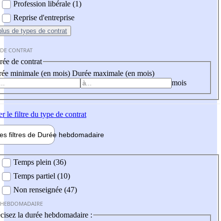
Profession libérale (1)
Reprise d'entreprise
plus
de types de contrat
 DE CONTRAT
ée de contrat
ée minimale (en mois)
Durée maximale (en mois)
mois
er
le filtre du type de contrat
les filtres de
Durée hebdo
madaire
 hebdomadaire
Temps plein (36)
Temps partiel (10)
Non renseignée (47)
 HEBDOMADAIRE
cisez la durée hebdomadaire :