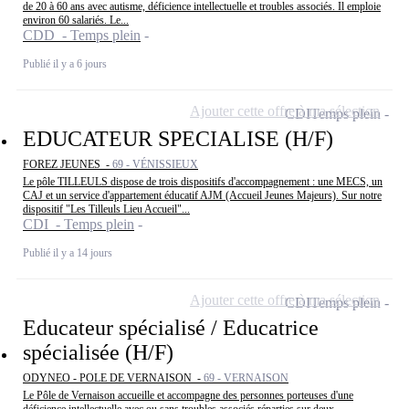
de 20 à 60 ans avec autisme, déficience intellectuelle et troubles associés. Il emploie
environ 60 salariés. Le...
CDD - Temps plein
Publié il y a 6 jours
Ajouter cette offre à ma sélection
CDI
Temps plein
EDUCATEUR SPECIALISE (H/F)
FOREZ JEUNES -
69 - VÉNISSIEUX
Le pôle TILLEULS dispose de trois dispositifs d'accompagnement : une MECS, un
CAJ et un service d'appartement éducatif AJM (Accueil Jeunes Majeurs). Sur notre
dispositif "Les Tilleuls Lieu Accueil"...
CDI - Temps plein
Publié il y a 14 jours
Ajouter cette offre à ma sélection
CDI
Temps plein
Educateur spécialisé / Educatrice
spécialisée (H/F)
ODYNEO - POLE DE VERNAISON -
69 - VERNAISON
Le Pôle de Vernaison accueille et accompagne des personnes porteuses d'une