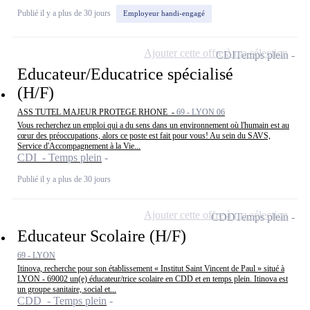
Publié il y a plus de 30 jours
Employeur handi-engagé
Ajouter cette offre à ma sélection
CDI
Temps plein
Educateur/Educatrice spécialisé
(H/F)
ASS TUTEL MAJEUR PROTEGE RHONE -
69 - LYON 06
Vous recherchez un emploi qui a du sens dans un environnement où l'humain est au
cœur des préoccupations, alors ce poste est fait pour vous! Au sein du SAVS,
Service d'Accompagnement à la Vie...
CDI - Temps plein
Publié il y a plus de 30 jours
Ajouter cette offre à ma sélection
CDD
Temps plein
Educateur Scolaire (H/F)
69 - LYON
Itinova, recherche pour son établissement « Institut Saint Vincent de Paul » situé à
LYON - 69002 un(e) éducateur/trice scolaire en CDD et en temps plein. Itinova est
un groupe sanitaire, social et...
CDD - Temps plein