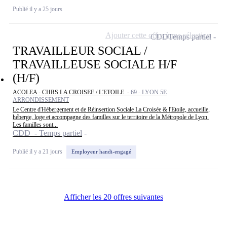
Publié il y a 25 jours
Ajouter cette offre à ma sélection
CDD
Temps partiel
TRAVAILLEUR SOCIAL /
TRAVAILLEUSE SOCIALE H/F
(H/F)
ACOLEA - CHRS LA CROISEE / L'ETOILE -
69 - LYON 5E
ARRONDISSEMENT
Le Centre d'Hébergement et de Réinsertion Sociale La Croisée & l'Etoile, accueille,
héberge, loge et accompagne des familles sur le territoire de la Métropole de Lyon.
Les familles sont...
CDD - Temps partiel
Publié il y a 21 jours
Employeur handi-engagé
Afficher les 20 offres suivantes