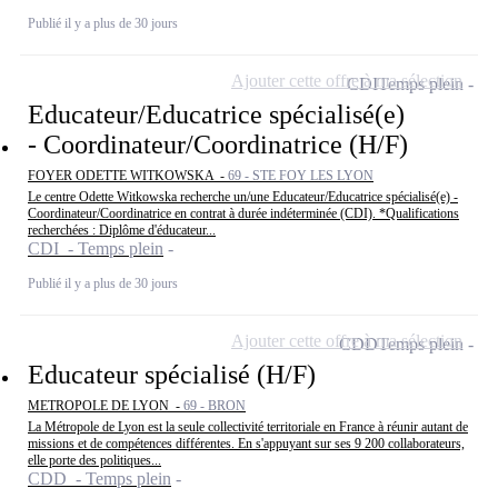
Publié il y a plus de 30 jours
Ajouter cette offre à ma sélection
CDI
Temps plein
Educateur/Educatrice spécialisé(e)
- Coordinateur/Coordinatrice (H/F)
FOYER ODETTE WITKOWSKA -
69 - STE FOY LES LYON
Le centre Odette Witkowska recherche un/une Educateur/Educatrice spécialisé(e) -
Coordinateur/Coordinatrice en contrat à durée indéterminée (CDI). *Qualifications
recherchées : Diplôme d'éducateur...
CDI - Temps plein
Publié il y a plus de 30 jours
Ajouter cette offre à ma sélection
CDD
Temps plein
Educateur spécialisé (H/F)
METROPOLE DE LYON -
69 - BRON
La Métropole de Lyon est la seule collectivité territoriale en France à réunir autant de
missions et de compétences différentes. En s'appuyant sur ses 9 200 collaborateurs,
elle porte des politiques...
CDD - Temps plein