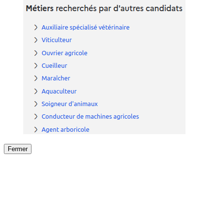
Fermer
Fermer
le détail de l'offre
/
Offre
sur
Offre précéden