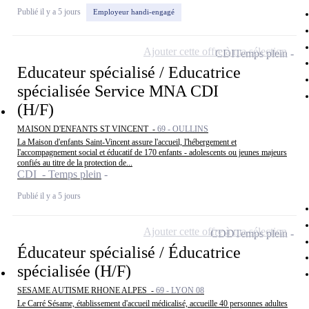
Publié il y a 5 jours
Employeur handi-engagé
Ajouter cette offre à ma sélection
CDI
Temps plein
Educateur spécialisé / Educatrice
spécialisée Service MNA CDI
(H/F)
MAISON D'ENFANTS ST VINCENT -
69 - OULLINS
La Maison d'enfants Saint-Vincent assure l'accueil, l'hébergement et
l'accompagnement social et éducatif de 170 enfants - adolescents ou jeunes majeurs
confiés au titre de la protection de...
CDI - Temps plein
Publié il y a 5 jours
Ajouter cette offre à ma sélection
CDD
Temps plein
Éducateur spécialisé / Éducatrice
spécialisée (H/F)
SESAME AUTISME RHONE ALPES -
69 - LYON 08
Le Carré Sésame, établissement d'accueil médicalisé, accueille 40 personnes adultes