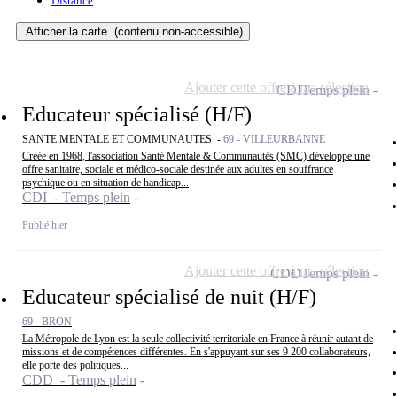
Distance
Afficher la carte
(contenu non-accessible)
Ajouter cette offre à ma sélection
CDI
Temps plein
Educateur spécialisé (H/F)
SANTE MENTALE ET COMMUNAUTES -
69 - VILLEURBANNE
Créée en 1968, l'association Santé Mentale & Communautés (SMC) développe une
offre sanitaire, sociale et médico-sociale destinée aux adultes en souffrance
psychique ou en situation de handicap...
CDI - Temps plein
Publié hier
Ajouter cette offre à ma sélection
CDD
Temps plein
Educateur spécialisé de nuit (H/F)
69 - BRON
La Métropole de Lyon est la seule collectivité territoriale en France à réunir autant de
missions et de compétences différentes. En s'appuyant sur ses 9 200 collaborateurs,
elle porte des politiques...
CDD - Temps plein