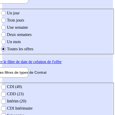
e création de l'offre
Un jour
Trois jours
Une semaine
Deux semaines
Un mois
Toutes les offres
er
le filtre de date de création de l'offre
les filtres de types de
Contrat
de contrat
CDI (49)
CDD (23)
Intérim (20)
CDI Intérimaire