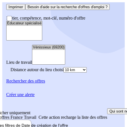
Imprimer
Besoin d'aide sur la recherche d'offres d'emploi ?
Métier, compétence, mot-clé, numéro d'offre
Lieu de travail
Distance autour du lieu choisi
Rechercher
des offres
Créer une alerte
Qui sont n
icher uniquement
 offres France Travail
Cette action recharge la liste des offres
les filtres de
Date de création
de l'offre