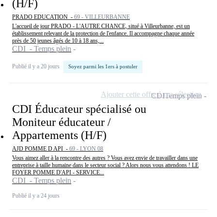
(H/F)
PRADO EDUCATION -
69 - VILLEURBANNE
L'accueil de jour PRADO - L'AUTRE CHANCE, situé à Villeurbanne, est un
établissement relevant de la protection de l'enfance. Il accompagne chaque année
près de 50 jeunes âgés de 10 à 18 ans,...
CDI - Temps plein
Publié il y a 20 jours
Soyez parmi les 1ers à postuler
Ajouter cette offre à ma sélection
CDI
Temps plein
CDI Éducateur spécialisé ou
Moniteur éducateur /
Appartements (H/F)
AJD POMME D API -
69 - LYON 08
Vous aimez aller à la rencontre des autres ? Vous avez envie de travailler dans une
entreprise à taille humaine dans le secteur social ? Alors nous vous attendons ! LE
FOYER POMME D'API - SERVICE...
CDI - Temps plein
Publié il y a 24 jours