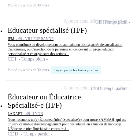
Publié il y a plus de 30 jours
Ajouter cette offre à ma sélection
CDI
Temps plein
Educateur spécialisé (H/F)
IEM -
69 - VILLEURBANNE
Vous contribuez au développement ou au maintien des capacités de socialisation,
d'autonomie, ou d'insertion de la personne en concevant un projet éducatif
personnalisé et en organisant des actions...
CDI - Temps plein
Publié il y a plus de 30 jours
Soyez parmi les 1ers à postuler
Ajouter cette offre à ma sélection
CDD
Temps partiel
Éducateur ou Éducatrice
Spécialisé-e (H/F)
LADAPT -
69 - LYON
Nous recrutons un(e) Éducateur(trice) Spécialisé(e) pour notre SAMSAH, qui est
un service mobile d'accompagnement pour des adultes en situation de handicap.
L'Éducateur-trice Spécialisé-e concourt à...
CDD - Temps partiel