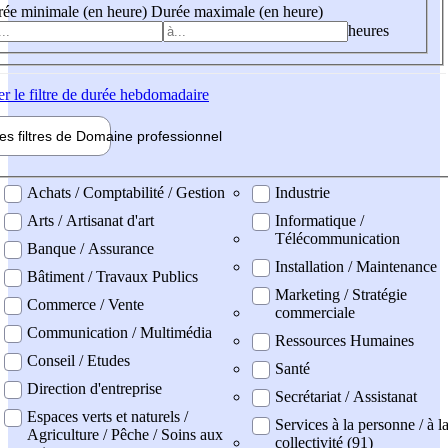
ée minimale (en heure)
Durée maximale (en heure)
heures
er
le filtre de durée hebdomadaire
les filtres de
Domaine pro
fessionnel
ne professionel
Achats / Comptabilité / Gestion
Industrie
Arts / Artisanat d'art
Informatique /
Télécommunication
Banque / Assurance
Installation / Maintenance
Bâtiment / Travaux Publics
Marketing / Stratégie
Commerce / Vente
commerciale
Communication / Multimédia
Ressources Humaines
Conseil / Etudes
Santé
Direction d'entreprise
Secrétariat / Assistanat
Espaces verts et naturels /
Services à la personne / à l
Agriculture / Pêche / Soins aux
collectivité (91)