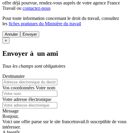
offre déjà pourvue
, rendez-vous auprès de votre agence France
Travail ou
contactez-nous
Pour toute information concernant le
droit du travail
, consultez
les
fiches pratiques du Ministère du travail
Annuler
×
Envoyer à un ami
Tous les champs sont obligatoires
Destinataire
Vos coordonnées
Votre nom
Votre adresse électronique
Message
Bonjour,
Voici une offre parue sur le site francetravail.fr susceptible de vous
intéresser.
A bientôt.