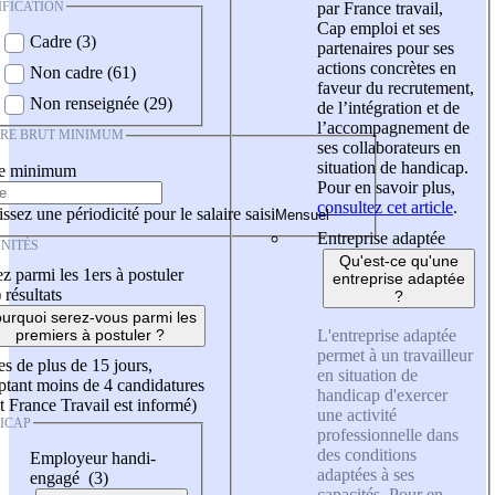
IFICATION
par France travail,
Cap emploi et ses
Cadre (3)
partenaires pour ses
actions concrètes en
Non cadre (61)
faveur du recrutement,
Non renseignée (29)
de l’intégration et de
l’accompagnement de
IRE BRUT MINIMUM
ses collaborateurs en
situation de handicap.
re minimum
Pour en savoir plus,
consultez cet article
.
ssez une périodicité pour le salaire saisi
Entreprise adaptée
NITÉS
Qu'est-ce qu'une
z parmi les 1ers à postuler
entreprise adaptée
)
résultats
?
urquoi serez-vous parmi les
L'entreprise adaptée
premiers à postuler ?
permet à un travailleur
es de plus de 15 jours,
en situation de
tant moins de 4 candidatures
handicap d'exercer
t France Travail est informé)
une activité
ICAP
professionnelle dans
des conditions
Employeur handi-
adaptées à ses
engagé (3)
capacités. Pour en