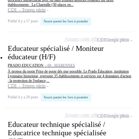
déficience intellectuelle avec ou sans troubles associés réparties sur deux
établissements : La Charmille (30 places en...
CDI - Temps plein
Publié il y a 17 jours
Soyez parmi les 1ers à postuler
Ajouter cette offre à ma sélection
CDI
Temps plein
Educateur spécialisé / Moniteur
éducateur (H/F)
PRADO EDUCATION -
69 - MARENNES
À propos du poste Prise de poste dès que possible. Le Prado Éducation, institution
Lyonnaise historique, regroupe 35 établissements et services sur 4 domaines d'action
: la protection de l'enfance,...
CDI - Temps plein
Publié il y a 20 jours
Soyez parmi les 1ers à postuler
Ajouter cette offre à ma sélection
CDI
Temps plein
Educateur technique spécialisé /
Educatrice technique spécialisée