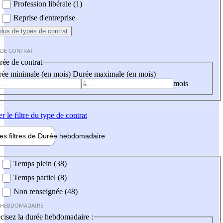
Profession libérale (1)
Reprise d'entreprise
plus
de types de contrat
 DE CONTRAT
ée de contrat
ée minimale (en mois)
Durée maximale (en mois)
mois
er
le filtre du type de contrat
les filtres de
Durée hebdo
madaire
 hebdomadaire
Temps plein (38)
Temps partiel (8)
Non renseignée (48)
 HEBDOMADAIRE
cisez la durée hebdomadaire :