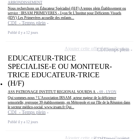
ARRONDISSEMENT
Nous recherchons un Éducateur Spécialisé (H/F) A temps plein Établissement ou
service : IRSAM PRIMEVERES - Lyon 9e L'Institut pour Déficients Visuels
(IDV) Les Primevères accueille des enfants...
CDI - Temps plein
Publié il y a 12 jours
Ajouter cette offre à ma sélection
CDI
Temps plein
EDUCATEUR-TRICE
SPECIALISE-E OU MONITEUR-
TRICE EDUCATEUR-TRICE
(H/F)
ASS PATRONAGE INSTITUT REGIONAL SOURDS A -
69 - LYON
Qui sommes-nous ? L'Association IRSAM, acteur majeur de la déficience
sensorielle, regroupe 39 établissements, en Métropole et sur l'Ile de la Réunion dans
le secteur médico-social. www.irsam.fr Qui...
CDI - Temps plein
Publié il y a 12 jours
Ajouter cette offre à ma sélection
CDI
Temps partiel