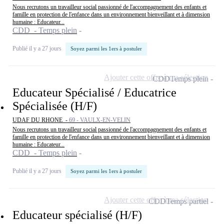
Nous recrutons un travailleur social passionné de l'accompagnement des enfants et
famille en protection de l'enfance dans un environnement bienveillant et à dimension
humaine : Educateur...
CDD - Temps plein
Publié il y a 27 jours
Soyez parmi les 1ers à postuler
Ajouter cette offre à ma sélection
CDD
Temps plein
Educateur Spécialisé / Educatrice
Spécialisée (H/F)
UDAF DU RHONE -
69 - VAULX-EN-VELIN
Nous recrutons un travailleur social passionné de l'accompagnement des enfants et
famille en protection de l'enfance dans un environnement bienveillant et à dimension
humaine : Educateur...
CDD - Temps plein
Publié il y a 27 jours
Soyez parmi les 1ers à postuler
Ajouter cette offre à ma sélection
CDD
Temps partiel
Educateur spécialisé (H/F)