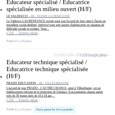
Educateur spécialisé / Educatrice
spécialisée en milieu ouvert (H/F)
LE VALDOCCO -
69 - TASSIN LA DEMI LUNE
Le Valdocco LAURENFANCE recrute pour son Accueil de Jour situé à Tassin un
travailleur social diplômé, intéressé pour agir auprès d'adolescents en situation de
difficulté sociale et scolaire. Vous...
CDI - Temps plein
Publié il y a 19 jours
Ajouter cette offre à ma sélection
CDI
Temps plein
Educateur technique spécialisé /
Educatrice technique spécialisée
(H/F)
PRADO EDUCATION -
69 - VILLEURBANNE
L'accueil de jour PRADO - L'AUTRE CHANCE, situé à Villeurbanne, est un
établissement relevant de la protection de l'enfance. Il accompagne chaque année
près de 50 jeunes âgés de 10 à 18 ans,...
CDI - Temps plein
Publié il y a 19 jours
Soyez parmi les 1ers à postuler