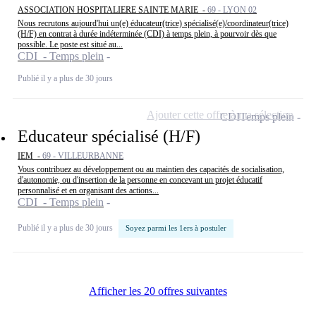
ASSOCIATION HOSPITALIERE SAINTE MARIE -
69 - LYON 02
Nous recrutons aujourd'hui un(e) éducateur(trice) spécialisé(e)/coordinateur(trice)
(H/F) en contrat à durée indéterminée (CDI) à temps plein, à pourvoir dès que
possible. Le poste est situé au...
CDI - Temps plein
Publié il y a plus de 30 jours
Ajouter cette offre à ma sélection
CDI
Temps plein
Educateur spécialisé (H/F)
IEM -
69 - VILLEURBANNE
Vous contribuez au développement ou au maintien des capacités de socialisation,
d'autonomie, ou d'insertion de la personne en concevant un projet éducatif
personnalisé et en organisant des actions...
CDI - Temps plein
Publié il y a plus de 30 jours
Soyez parmi les 1ers à postuler
Afficher les 20 offres suivantes