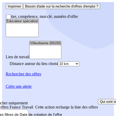
Imprimer
Besoin d'aide sur la recherche d'offres d'emploi ?
Métier, compétence, mot-clé, numéro d'offre
Lieu de travail
Distance autour du lieu choisi
Rechercher
des offres
Créer une alerte
Qui sont n
icher uniquement
 offres France Travail
Cette action recharge la liste des offres
les filtres de
Date de création
de l'offre