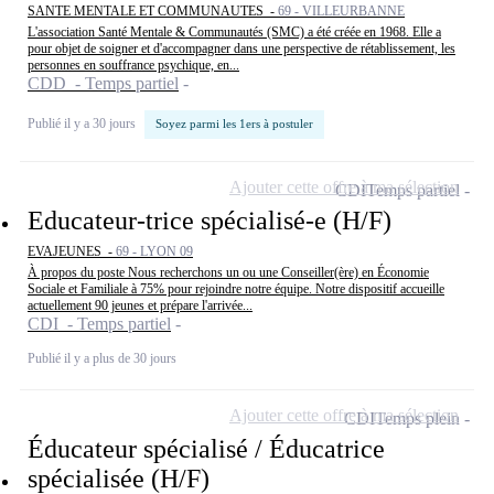
SANTE MENTALE ET COMMUNAUTES -
69 - VILLEURBANNE
L'association Santé Mentale & Communautés (SMC) a été créée en 1968. Elle a
pour objet de soigner et d'accompagner dans une perspective de rétablissement, les
personnes en souffrance psychique, en...
CDD - Temps partiel
Publié il y a 30 jours
Soyez parmi les 1ers à postuler
Ajouter cette offre à ma sélection
CDI
Temps partiel
Educateur-trice spécialisé-e (H/F)
EVAJEUNES -
69 - LYON 09
À propos du poste Nous recherchons un ou une Conseiller(ère) en Économie
Sociale et Familiale à 75% pour rejoindre notre équipe. Notre dispositif accueille
actuellement 90 jeunes et prépare l'arrivée...
CDI - Temps partiel
Publié il y a plus de 30 jours
Ajouter cette offre à ma sélection
CDI
Temps plein
Éducateur spécialisé / Éducatrice
spécialisée (H/F)