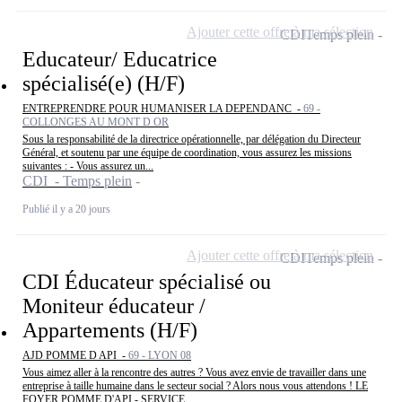
Ajouter cette offre à ma sélection
CDI
Temps plein
Educateur/ Educatrice
spécialisé(e) (H/F)
ENTREPRENDRE POUR HUMANISER LA DEPENDANC -
69 -
COLLONGES AU MONT D OR
Sous la responsabilité de la directrice opérationnelle, par délégation du Directeur
Général, et soutenu par une équipe de coordination, vous assurez les missions
suivantes : - Vous assurez un...
CDI - Temps plein
Publié il y a 20 jours
Ajouter cette offre à ma sélection
CDI
Temps plein
CDI Éducateur spécialisé ou
Moniteur éducateur /
Appartements (H/F)
AJD POMME D API -
69 - LYON 08
Vous aimez aller à la rencontre des autres ? Vous avez envie de travailler dans une
entreprise à taille humaine dans le secteur social ? Alors nous vous attendons ! LE
FOYER POMME D'API - SERVICE...