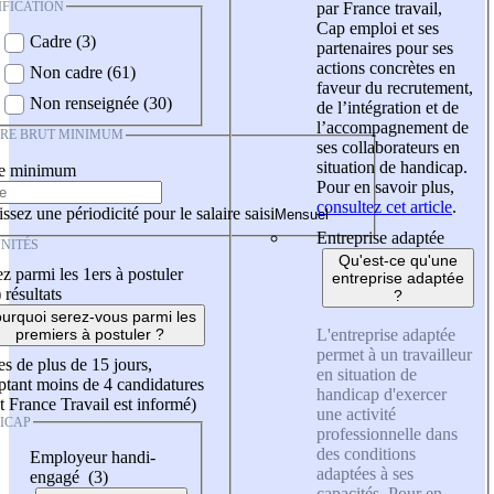
IFICATION
par France travail,
Cap emploi et ses
Cadre (3)
partenaires pour ses
actions concrètes en
Non cadre (61)
faveur du recrutement,
Non renseignée (30)
de l’intégration et de
l’accompagnement de
IRE BRUT MINIMUM
ses collaborateurs en
situation de handicap.
re minimum
Pour en savoir plus,
consultez cet article
.
ssez une périodicité pour le salaire saisi
Entreprise adaptée
NITÉS
Qu'est-ce qu'une
z parmi les 1ers à postuler
entreprise adaptée
)
résultats
?
urquoi serez-vous parmi les
L'entreprise adaptée
premiers à postuler ?
permet à un travailleur
es de plus de 15 jours,
en situation de
tant moins de 4 candidatures
handicap d'exercer
t France Travail est informé)
une activité
ICAP
professionnelle dans
des conditions
Employeur handi-
adaptées à ses
engagé (3)
capacités. Pour en