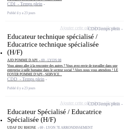
CDI - Temps plein
Publié il y a 23 jours
Ajouter cette offre à ma sélection
CDD
Temps plein
Educateur technique spécialisé /
Educatrice technique spécialisée
(H/F)
AJD POMME D API -
69 - LYON 08
Vous aimez aller à la rencontre des autres ? Vous avez envie de travailler dans une
entreprise à taille humaine dans le secteur social ? Alors nous vous attendons ! LE
FOYER POMME D'API - SERVICE...
CDD - Temps plein
Publié il y a 23 jours
Ajouter cette offre à ma sélection
CDD
Temps plein
Educateur Spécialisé / Educatrice
Spécialisée (H/F)
UDAF DU RHONE -
69 - LYON 7E ARRONDISSEMENT