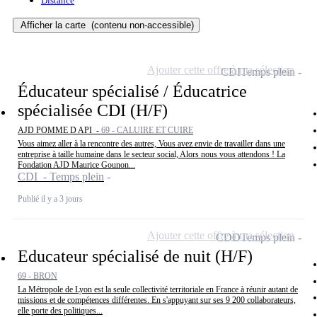
Distance
Afficher la carte
(contenu non-accessible)
Ajouter cette offre à ma sélection
CDI
Temps plein
Éducateur spécialisé / Éducatrice
spécialisée CDI (H/F)
AJD POMME D API -
69 - CALUIRE ET CUIRE
Vous aimez aller à la rencontre des autres, Vous avez envie de travailler dans une
entreprise à taille humaine dans le secteur social, Alors nous vous attendons ! La
Fondation AJD Maurice Gounon...
CDI - Temps plein
Publié il y a 3 jours
Ajouter cette offre à ma sélection
CDD
Temps plein
Educateur spécialisé de nuit (H/F)
69 - BRON
La Métropole de Lyon est la seule collectivité territoriale en France à réunir autant de
missions et de compétences différentes. En s'appuyant sur ses 9 200 collaborateurs,
elle porte des politiques...