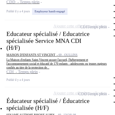
CDD - Temps plein
Publié il y a 4 jours
Employeur handi-engagé
Ajouter cette offre à ma sélection
CDI
Temps plein
Educateur spécialisé / Educatrice
spécialisée Service MNA CDI
(H/F)
MAISON D'ENFANTS ST VINCENT -
69 - OULLINS
La Maison d'enfants Saint-Vincent assure l'accueil, l'hébergement et
l'accompagnement social et éducatif de 170 enfants - adolescents ou jeunes majeurs
confiés au titre de la protection de...
CDI - Temps plein
Publié il y a 4 jours
Ajouter cette offre à ma sélection
CDD
Temps plein
Éducateur spécialisé / Éducatrice
spécialisée (H/F)