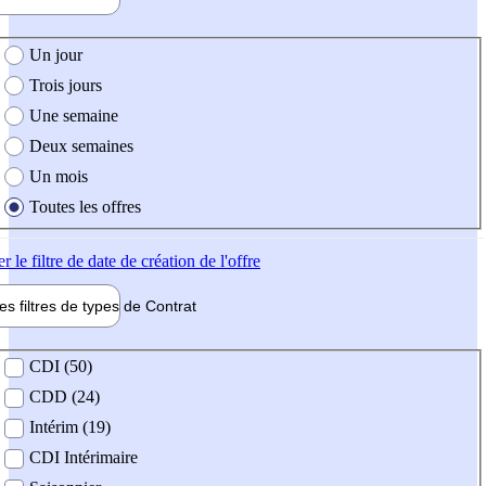
e création de l'offre
Un jour
Trois jours
Une semaine
Deux semaines
Un mois
Toutes les offres
er
le filtre de date de création de l'offre
les filtres de types de
Contrat
de contrat
CDI (50)
CDD (24)
Intérim (19)
CDI Intérimaire