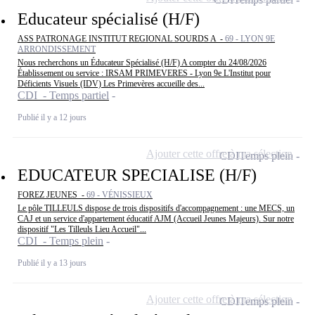
Educateur spécialisé (H/F)
ASS PATRONAGE INSTITUT REGIONAL SOURDS A -
69 - LYON 9E
ARRONDISSEMENT
Nous recherchons un Éducateur Spécialisé (H/F) A compter du 24/08/2026
Établissement ou service : IRSAM PRIMEVERES - Lyon 9e L'Institut pour
Déficients Visuels (IDV) Les Primevères accueille des...
CDI - Temps partiel
Publié il y a 12 jours
Ajouter cette offre à ma sélection
CDI
Temps plein
EDUCATEUR SPECIALISE (H/F)
FOREZ JEUNES -
69 - VÉNISSIEUX
Le pôle TILLEULS dispose de trois dispositifs d'accompagnement : une MECS, un
CAJ et un service d'appartement éducatif AJM (Accueil Jeunes Majeurs). Sur notre
dispositif "Les Tilleuls Lieu Accueil"...
CDI - Temps plein
Publié il y a 13 jours
Ajouter cette offre à ma sélection
CDI
Temps plein