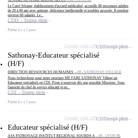
SESAME AUTISME RHONE ALPES -
69 - LYON 08
Le Carré Sésame, établissement d'accueil médicalisé, accueille 40 personnes adultes
de 20 à 60 ans avec autisme, déficience intellectuelle et troubles associés. Il emploie
environ 60 salariés. Le...
CDD - Temps plein
Publié il y a 5 jours
Ajouter cette offre à ma sélection
CDI
Temps plein
Sathonay-Educateur spécialisé
(H/F)
DIRECTION RESSOURCES HUMAINES -
69 - SATHONAY-VILLAGE
Nous recherchons pour notre structure ME FARE SATHONAY Village un
Educateur spécialisés en CDI. Poste à pourvoir dès que possible Missions: Sous
l'autorité du chef de service éducatif et en...
CDI - Temps plein
Publié il y a 5 jours
Ajouter cette offre à ma sélection
CDI
Temps plein
Educateur spécialisé (H/F)
ASS PATRONAGE INSTITUT REGIONAL SOURDS A -
69 - LYON 9E