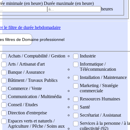
ée minimale (en heure)
Durée maximale (en heure)
heures
er
le filtre de durée hebdomadaire
les filtres de
Domaine pro
fessionnel
ne professionel
Achats / Comptabilité / Gestion
Industrie
Arts / Artisanat d'art
Informatique /
Télécommunication
Banque / Assurance
Installation / Maintenance
Bâtiment / Travaux Publics
Marketing / Stratégie
Commerce / Vente
commerciale
Communication / Multimédia
Ressources Humaines
Conseil / Etudes
Santé
Direction d'entreprise
Secrétariat / Assistanat
Espaces verts et naturels /
Services à la personne / à l
Agriculture / Pêche / Soins aux
collectivité (92)