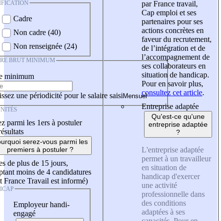
IFICATION
par France travail,
Cap emploi et ses
Cadre
partenaires pour ses
actions concrètes en
Non cadre (40)
faveur du recrutement,
Non renseignée (24)
de l’intégration et de
l’accompagnement de
IRE BRUT MINIMUM
ses collaborateurs en
situation de handicap.
re minimum
Pour en savoir plus,
consultez cet article
.
ssez une périodicité pour le salaire saisi
Entreprise adaptée
NITÉS
Qu'est-ce qu'une
z parmi les 1ers à postuler
entreprise adaptée
résultats
?
urquoi serez-vous parmi les
L'entreprise adaptée
premiers à postuler ?
permet à un travailleur
es de plus de 15 jours,
en situation de
tant moins de 4 candidatures
handicap d'exercer
t France Travail est informé)
une activité
ICAP
professionnelle dans
des conditions
Employeur handi-
adaptées à ses
engagé
capacités. Pour en