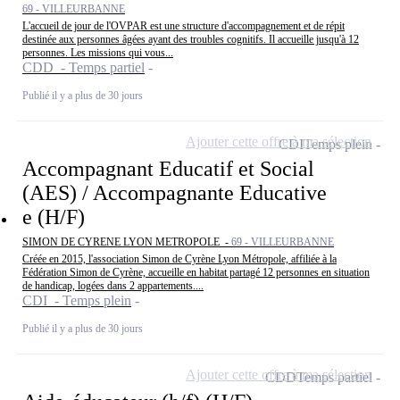
69 - VILLEURBANNE
L'accueil de jour de l'OVPAR est une structure d'accompagnement et de répit
destinée aux personnes âgées ayant des troubles cognitifs. Il accueille jusqu'à 12
personnes. Les missions qui vous...
CDD - Temps partiel
Publié il y a plus de 30 jours
Ajouter cette offre à ma sélection
CDI
Temps plein
Accompagnant Educatif et Social
(AES) / Accompagnante Educative
e (H/F)
SIMON DE CYRENE LYON METROPOLE -
69 - VILLEURBANNE
Créée en 2015, l'association Simon de Cyrène Lyon Métropole, affiliée à la
Fédération Simon de Cyrène, accueille en habitat partagé 12 personnes en situation
de handicap, logées dans 2 appartements....
CDI - Temps plein
Publié il y a plus de 30 jours
Ajouter cette offre à ma sélection
CDD
Temps partiel