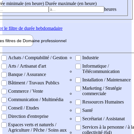
ée minimale (en heure)
Durée maximale (en heure)
heures
er
le filtre de durée hebdomadaire
les filtres de
Domaine pro
fessionnel
ne professionel
Achats / Comptabilité / Gestion
Industrie
Arts / Artisanat d'art
Informatique /
Télécommunication
Banque / Assurance
Installation / Maintenance
Bâtiment / Travaux Publics
Marketing / Stratégie
Commerce / Vente
commerciale
Communication / Multimédia
Ressources Humaines
Conseil / Etudes
Santé
Direction d'entreprise
Secrétariat / Assistanat
Espaces verts et naturels /
Services à la personne / à l
Agriculture / Pêche / Soins aux
collectivité (64)