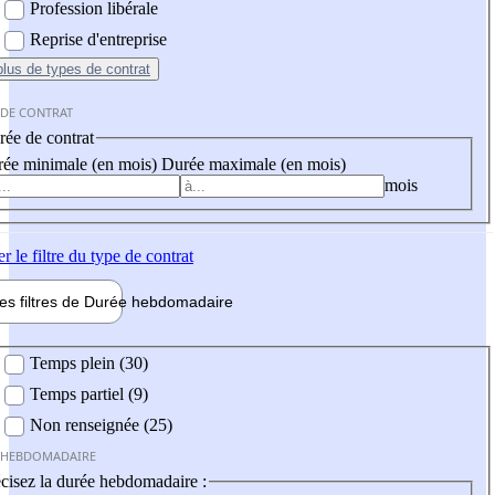
Profession libérale
Reprise d'entreprise
plus
de types de contrat
 DE CONTRAT
ée de contrat
ée minimale (en mois)
Durée maximale (en mois)
mois
er
le filtre du type de contrat
les filtres de
Durée hebdo
madaire
 hebdomadaire
Temps plein (30)
Temps partiel (9)
Non renseignée (25)
 HEBDOMADAIRE
cisez la durée hebdomadaire :