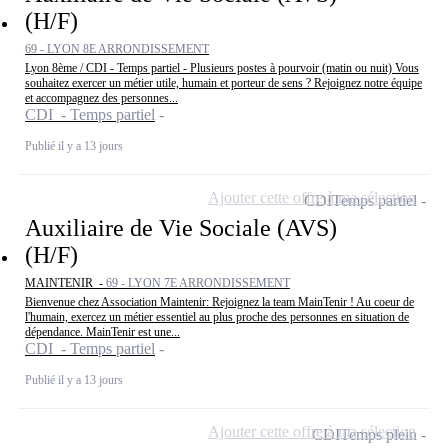
(H/F)
69 - LYON 8E ARRONDISSEMENT
Lyon 8ème / CDI - Temps partiel - Plusieurs postes à pourvoir (matin ou nuit) Vous
souhaitez exercer un métier utile, humain et porteur de sens ? Rejoignez notre équipe
et accompagnez des personnes...
CDI - Temps partiel
Publié il y a 13 jours
Ajouter cette offre à ma sélection
CDI
Temps partiel
Auxiliaire de Vie Sociale (AVS)
(H/F)
MAINTENIR -
69 - LYON 7E ARRONDISSEMENT
Bienvenue chez Association Maintenir: Rejoignez la team MainTenir ! Au coeur de
l'humain, exercez un métier essentiel au plus proche des personnes en situation de
dépendance. MainTenir est une...
CDI - Temps partiel
Publié il y a 13 jours
Ajouter cette offre à ma sélection
CDI
Temps plein