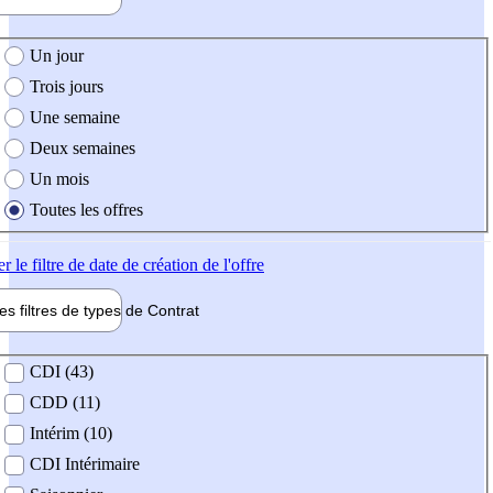
e création de l'offre
Un jour
Trois jours
Une semaine
Deux semaines
Un mois
Toutes les offres
er
le filtre de date de création de l'offre
les filtres de types de
Contrat
de contrat
CDI (43)
CDD (11)
Intérim (10)
CDI Intérimaire