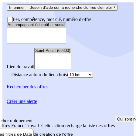
Imprimer
Besoin d'aide sur la recherche d'offres d'emploi ?
Métier, compétence, mot-clé, numéro d'offre
Lieu de travail
Distance autour du lieu choisi
Rechercher
des offres
Créer une alerte
Qui sont n
icher uniquement
 offres France Travail
Cette action recharge la liste des offres
les filtres de
Date de création
de l'offre