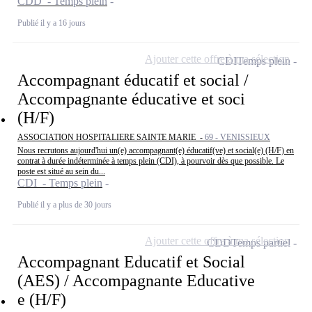
CDD - Temps plein
Publié il y a 16 jours
Ajouter cette offre à ma sélection
CDI
Temps plein
Accompagnant éducatif et social /
Accompagnante éducative et soci
(H/F)
ASSOCIATION HOSPITALIERE SAINTE MARIE -
69 - VENISSIEUX
Nous recrutons aujourd'hui un(e) accompagnant(e) éducatif(ve) et social(e) (H/F) en
contrat à durée indéterminée à temps plein (CDI), à pourvoir dès que possible. Le
poste est situé au sein du...
CDI - Temps plein
Publié il y a plus de 30 jours
Ajouter cette offre à ma sélection
CDD
Temps partiel
Accompagnant Educatif et Social
(AES) / Accompagnante Educative
e (H/F)