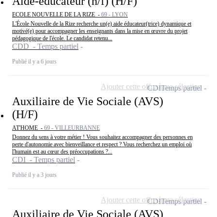
Aide-éducateur (h/f) (H/F)
ECOLE NOUVELLE DE LA RIZE -
69 - LYON
L'École Nouvelle de la Rize recherche un(e) aide éducateur(trice) dynamique et
motivé(e) pour accompagner les enseignants dans la mise en œuvre du projet
pédagogique de l'école. Le candidat retenu...
CDD - Temps partiel
Publié il y a 6 jours
Ajouter cette offre à ma sélection
CDI
Temps partiel
Auxiliaire de Vie Sociale (AVS)
(H/F)
AT'HOME -
69 - VILLEURBANNE
Donnez du sens à votre métier ! Vous souhaitez accompagner des personnes en
perte d'autonomie avec bienveillance et respect ? Vous recherchez un emploi où
l'humain est au cœur des préoccupations ?...
CDI - Temps partiel
Publié il y a 3 jours
Ajouter cette offre à ma sélection
CDI
Temps partiel
Auxiliaire de Vie Sociale (AVS)