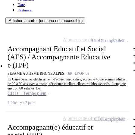
Date
Distance
Afficher la carte
(contenu non-accessible)
Ajouter cette offre à ma sélection
CDD
Temps plein
Accompagnant Educatif et Social
(AES) / Accompagnante Educative
e (H/F)
SESAME AUTISME RHONE ALPES -
69 - LYON 08
Le Carré Sésame, établissement d'accueil médicalisé, accueille 40 personnes adultes
de 20 à 60 ans avec autisme, déficience intellectuelle et troubles associés. Il emploie
environ 60 salariés. Le...
CDD - Temps plein
Publié il y a 2 jours
Ajouter cette offre à ma sélection
CDI
Temps plein
Accompagnant(e) éducatif et