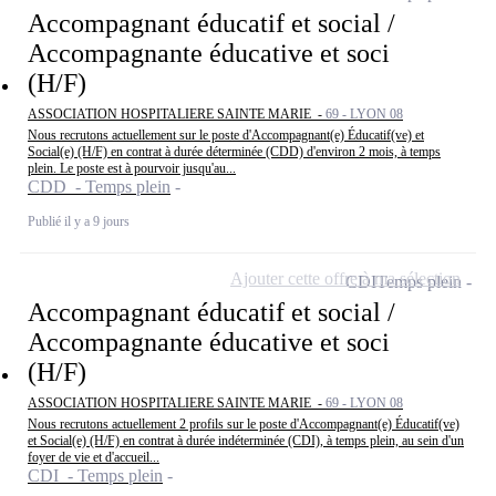
Accompagnant éducatif et social /
Accompagnante éducative et soci
(H/F)
ASSOCIATION HOSPITALIERE SAINTE MARIE -
69 - LYON 08
Nous recrutons actuellement sur le poste d'Accompagnant(e) Éducatif(ve) et
Social(e) (H/F) en contrat à durée déterminée (CDD) d'environ 2 mois, à temps
plein. Le poste est à pourvoir jusqu'au...
CDD - Temps plein
Publié il y a 9 jours
Ajouter cette offre à ma sélection
CDI
Temps plein
Accompagnant éducatif et social /
Accompagnante éducative et soci
(H/F)
ASSOCIATION HOSPITALIERE SAINTE MARIE -
69 - LYON 08
Nous recrutons actuellement 2 profils sur le poste d'Accompagnant(e) Éducatif(ve)
et Social(e) (H/F) en contrat à durée indéterminée (CDI), à temps plein, au sein d'un
foyer de vie et d'accueil...
CDI - Temps plein