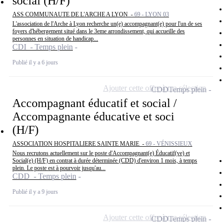
social (H/F)
ASS COMMUNAUTE DE L'ARCHE A LYON -
69 - LYON 03
L'association de l'Arche à Lyon recherche un(e) accompagnant(e) pour l'un de ses
foyers d'hébergement situé dans le 3eme arrondissement, qui accueille des
personnes en situation de handicap...
CDI - Temps plein
Publié il y a 6 jours
Ajouter cette offre à ma sélection
CDD
Temps plein
Accompagnant éducatif et social /
Accompagnante éducative et soci
(H/F)
ASSOCIATION HOSPITALIERE SAINTE MARIE -
69 - VÉNISSIEUX
Nous recrutons actuellement sur le poste d'Accompagnant(e) Éducatif(ve) et
Social(e) (H/F) en contrat à durée déterminée (CDD) d'environ 1 mois, à temps
plein. Le poste est à pourvoir jusqu'au...
CDD - Temps plein
Publié il y a 9 jours
Ajouter cette offre à ma sélection
CDD
Temps plein