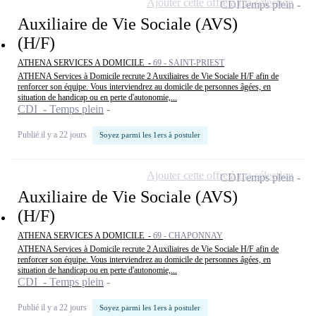
Ajouter cette offre à ma sélection
CDI
Temps plein
Auxiliaire de Vie Sociale (AVS)
(H/F)
ATHENA SERVICES A DOMICILE -
69 - SAINT-PRIEST
ATHENA Services à Domicile recrute 2 Auxiliaires de Vie Sociale H/F afin de
renforcer son équipe. Vous interviendrez au domicile de personnes âgées, en
situation de handicap ou en perte d'autonomie,...
CDI - Temps plein
Publié il y a 22 jours
Soyez parmi les 1ers à postuler
Ajouter cette offre à ma sélection
CDI
Temps plein
Auxiliaire de Vie Sociale (AVS)
(H/F)
ATHENA SERVICES A DOMICILE -
69 - CHAPONNAY
ATHENA Services à Domicile recrute 2 Auxiliaires de Vie Sociale H/F afin de
renforcer son équipe. Vous interviendrez au domicile de personnes âgées, en
situation de handicap ou en perte d'autonomie,...
CDI - Temps plein
Publié il y a 22 jours
Soyez parmi les 1ers à postuler