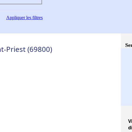
Appliquer
les filtres
Ser
t-Priest (69800)
V
d