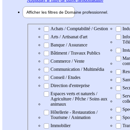
Appliquer
le filtre de durée hebdomadaire
Afficher les filtres de
Domaine pro
fessionnel
Domaine professionel
Achats / Comptabilité / Gestion
Indu
Arts / Artisanat d'art
Info
Tél
Banque / Assurance
Inst
Bâtiment / Travaux Publics
Mark
Commerce / Vente
com
Communication / Multimédia
Res
Conseil / Etudes
Sant
Direction d'entreprise
Secr
Espaces verts et naturels /
Serv
Agriculture / Pêche / Soins aux
coll
animaux
Spe
Hôtellerie - Restauration /
Tourisme / Animation
Spo
Immobilier
Tran