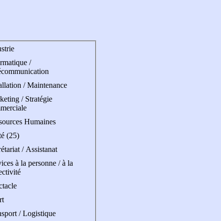
strie
rmatique /
écommunication
allation / Maintenance
eting / Stratégie
merciale
sources Humaines
é (25)
étariat / Assistanat
ices à la personne / à la
ectivité
ctacle
rt
sport / Logistique