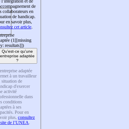
 l’intégration et de
’accompagnement de
s collaborateurs en
tuation de handicap.
ur en savoir plus,
nsultez cet article
.
treprise
aptée (1
[[missing
y: resultats]]
)
Qu'est-ce qu'une
entreprise adaptée
?
entreprise adaptée
rmet à un travailleur
 situation de
ndicap d'exercer
e activité
ofessionnelle dans
s conditions
aptées à ses
pacités. Pour en
voir plus,
consultez
 site de l’UNEA
.