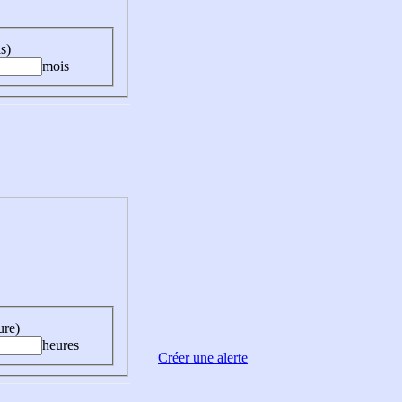
s)
mois
ure)
heures
Créer une alerte