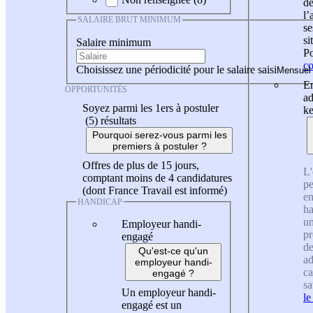
de
l
SALAIRE BRUT MINIMUM
se
si
Salaire minimum
Po
co
Choisissez une périodicité pour le salaire saisi
En
OPPORTUNITÉS
ad
Soyez parmi les 1ers à postuler
ke
(5)
résultats
Pourquoi serez-vous parmi les
premiers à postuler ?
Offres de plus de 15 jours,
L'
comptant moins de 4 candidatures
pe
(dont France Travail est informé)
en
HANDICAP
ha
un
Employeur handi-
pr
engagé
de
Qu'est-ce qu'un
ad
employeur handi-
ca
engagé ?
sa
Un employeur handi-
le
engagé est un