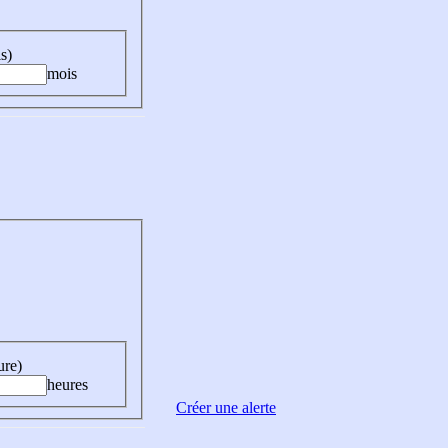
s)
mois
ure)
heures
Créer une alerte