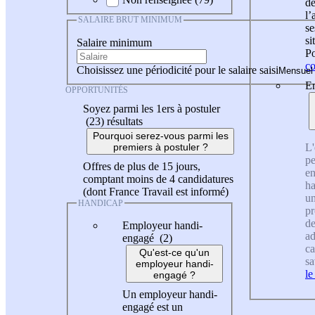
de
l
SALAIRE BRUT MINIMUM
se
si
Salaire minimum
Po
co
Choisissez une périodicité pour le salaire saisi
En
OPPORTUNITÉS
Soyez parmi les 1ers à postuler
(23)
résultats
Pourquoi serez-vous parmi les
L'
premiers à postuler ?
pe
Offres de plus de 15 jours,
en
comptant moins de 4 candidatures
ha
(dont France Travail est informé)
un
HANDICAP
pr
de
Employeur handi-
ad
engagé (2)
ca
Qu'est-ce qu'un
sa
employeur handi-
le
engagé ?
Un employeur handi-
engagé est un