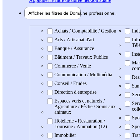
Appliquer
le filtre de durée hebdomadaire
Afficher les filtres de
Domaine pro
fessionnel
Domaine professionel
Achats / Comptabilité / Gestion
Indu
Arts / Artisanat d'art
Info
Tél
Banque / Assurance
Inst
Bâtiment / Travaux Publics
Mark
Commerce / Vente
com
Communication / Multimédia
Res
Conseil / Etudes
San
Direction d'entreprise
Secr
Espaces verts et naturels /
Serv
Agriculture / Pêche / Soins aux
coll
animaux
Spe
Hôtellerie - Restauration /
Tourisme / Animation (12)
Spo
Immobilier
Tran