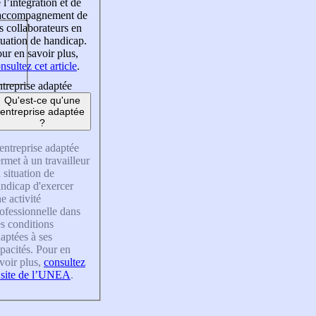
 l’intégration et de
’accompagnement de
s collaborateurs en
tuation de handicap.
ur en savoir plus,
nsultez cet article
.
treprise adaptée
Qu'est-ce qu'une
entreprise adaptée
?
entreprise adaptée
rmet à un travailleur
 situation de
ndicap d'exercer
e activité
ofessionnelle dans
s conditions
aptées à ses
pacités. Pour en
voir plus,
consultez
 site de l’UNEA
.