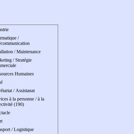
strie
rmatique /
écommunication
allation / Maintenance
eting / Stratégie
merciale
sources Humaines
té
étariat / Assistanat
ices à la personne / à la
ectivité (190)
ctacle
rt
sport / Logistique