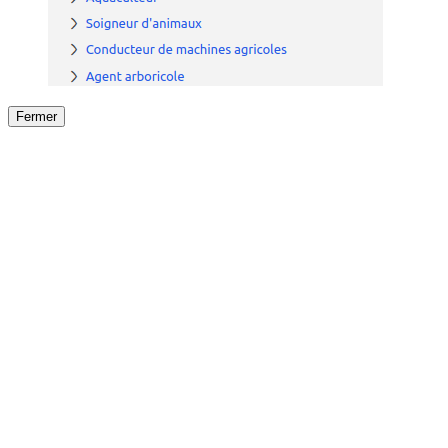
Fermer
Fermer
le détail de l'offre
/
Offre
sur
Offre précéden