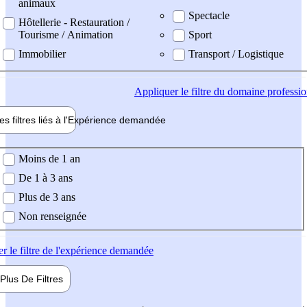
animaux
Spectacle
Hôtellerie - Restauration /
Tourisme / Animation
Sport
Immobilier
Transport / Logistique
Appliquer
le filtre du domaine professi
es filtres liés à l'
Expérience
demandée
ience demandée
Moins de 1 an
De 1 à 3 ans
Plus de 3 ans
Non renseignée
er
le filtre de l'expérience demandée
Plus De
Filtres