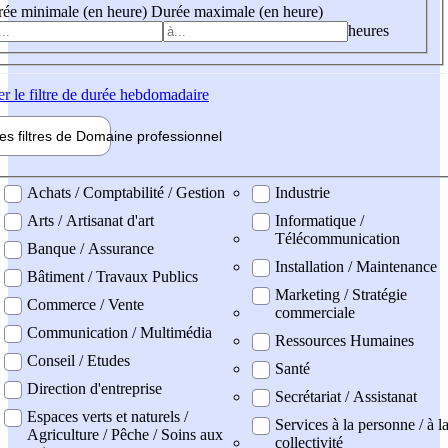
ée minimale (en heure)
Durée maximale (en heure)
heures
er
le filtre de durée hebdomadaire
les filtres de
Domaine pro
fessionnel
ne professionel
Achats / Comptabilité / Gestion
Industrie
Arts / Artisanat d'art
Informatique /
Télécommunication
Banque / Assurance
Installation / Maintenance
Bâtiment / Travaux Publics
Marketing / Stratégie
Commerce / Vente
commerciale
Communication / Multimédia
Ressources Humaines
Conseil / Etudes
Santé
Direction d'entreprise
Secrétariat / Assistanat
Espaces verts et naturels /
Services à la personne / à l
Agriculture / Pêche / Soins aux
collectivité