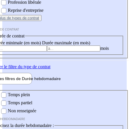
Profession libérale
Reprise d'entreprise
plus
de types de contrat
 DE CONTRAT
ée de contrat
ée minimale (en mois)
Durée maximale (en mois)
mois
er
le filtre du type de contrat
les filtres de
Durée hebdo
madaire
 hebdomadaire
Temps plein
Temps partiel
Non renseignée
 HEBDOMADAIRE
cisez la durée hebdomadaire :