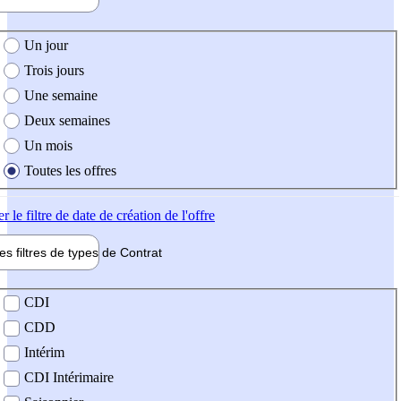
e création de l'offre
Un jour
Trois jours
Une semaine
Deux semaines
Un mois
Toutes les offres
er
le filtre de date de création de l'offre
les filtres de types de
Contrat
de contrat
CDI
CDD
Intérim
CDI Intérimaire