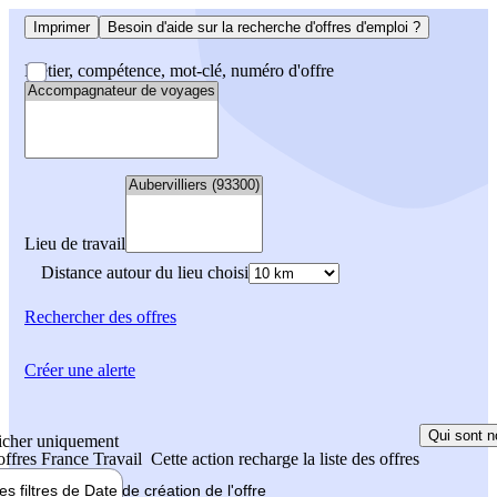
Imprimer
Besoin d'aide sur la recherche d'offres d'emploi ?
Métier, compétence, mot-clé, numéro d'offre
Lieu de travail
Distance autour du lieu choisi
Rechercher
des offres
Créer une alerte
Qui sont n
icher uniquement
 offres France Travail
Cette action recharge la liste des offres
les filtres de
Date de création
de l'offre