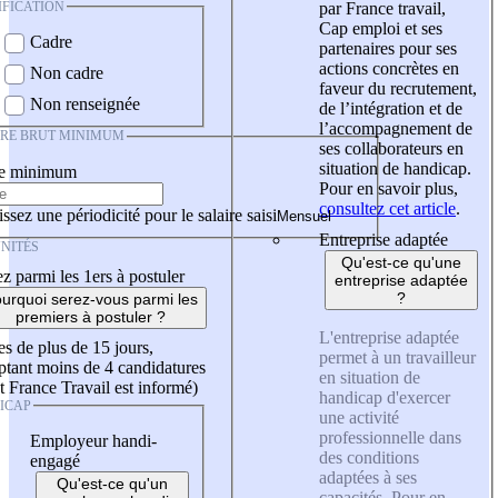
IFICATION
par France travail,
Cap emploi et ses
Cadre
partenaires pour ses
actions concrètes en
Non cadre
faveur du recrutement,
Non renseignée
de l’intégration et de
l’accompagnement de
IRE BRUT MINIMUM
ses collaborateurs en
situation de handicap.
re minimum
Pour en savoir plus,
consultez cet article
.
ssez une périodicité pour le salaire saisi
Entreprise adaptée
NITÉS
Qu'est-ce qu'une
z parmi les 1ers à postuler
entreprise adaptée
?
urquoi serez-vous parmi les
premiers à postuler ?
L'entreprise adaptée
es de plus de 15 jours,
permet à un travailleur
tant moins de 4 candidatures
en situation de
t France Travail est informé)
handicap d'exercer
ICAP
une activité
professionnelle dans
Employeur handi-
des conditions
engagé
adaptées à ses
Qu'est-ce qu'un
capacités. Pour en