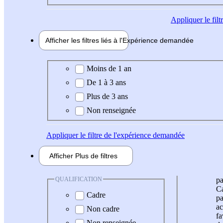
Appliquer
le fil
Afficher les filtres liés à l'
Expérience
demandée
Expérience demandée
Moins de 1 an
De 1 à 3 ans
Plus de 3 ans
Non renseignée
Appliquer
le filtre de l'expérience demandée
Afficher
Plus de
filtres
QUALIFICATION
pa
Ca
Cadre
pa
ac
Non cadre
fa
Non renseignée