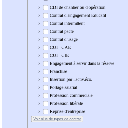
CDI de chantier ou d'opération
Contrat d'Engagement Educatif
Contrat intermittent
Contrat pacte
Contrat d'usage
CUI - CAE
CUI - CIE
Engagement à servir dans la réserve
Franchise
Insertion par l'activ.éco.
Portage salarial
Profession commerciale
Profession libérale
Reprise d'entreprise
Voir plus
de types de contrat