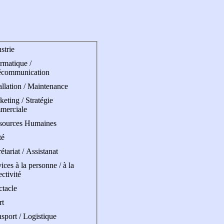
strie
rmatique /
écommunication
allation / Maintenance
eting / Stratégie
merciale
sources Humaines
té
étariat / Assistanat
ices à la personne / à la
ectivité
ctacle
rt
sport / Logistique