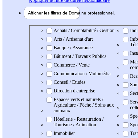
Appliquer
le filtre de durée hebdomadaire
Afficher les filtres de
Domaine pro
fessionnel
Domaine professionel
Achats / Comptabilité / Gestion
Indu
Arts / Artisanat d'art
Info
Tél
Banque / Assurance
Inst
Bâtiment / Travaux Publics
Mark
Commerce / Vente
com
Communication / Multimédia
Res
Conseil / Etudes
San
Direction d'entreprise
Secr
Espaces verts et naturels /
Serv
Agriculture / Pêche / Soins aux
coll
animaux
Spe
Hôtellerie - Restauration /
Tourisme / Animation
Spo
Immobilier
Tran