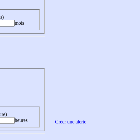
s)
mois
ure)
heures
Créer une alerte