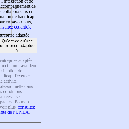
 l’intégration et de
’accompagnement de
s collaborateurs en
tuation de handicap.
ur en savoir plus,
nsultez cet article
.
treprise adaptée
Qu'est-ce qu'une
entreprise adaptée
?
entreprise adaptée
rmet à un travailleur
 situation de
ndicap d'exercer
e activité
ofessionnelle dans
s conditions
aptées à ses
pacités. Pour en
voir plus,
consultez
 site de l’UNEA
.