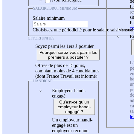
de
l
SALAIRE BRUT MINIMUM
se
si
Salaire minimum
Po
co
Choisissez une périodicité pour le salaire saisi
En
OPPORTUNITÉS
Soyez parmi les 1ers à postuler
Pourquoi serez-vous parmi les
premiers à postuler ?
L'
Offres de plus de 15 jours,
pe
comptant moins de 4 candidatures
en
(dont France Travail est informé)
ha
HANDICAP
un
pr
Employeur handi-
de
engagé
ad
Qu'est-ce qu'un
ca
employeur handi-
sa
engagé ?
le
Un employeur handi-
engagé est un
employeur reconnu