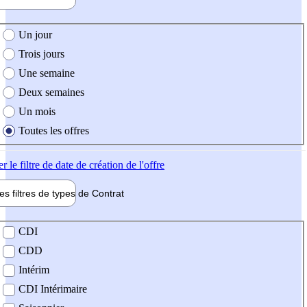
e création de l'offre
Un jour
Trois jours
Une semaine
Deux semaines
Un mois
Toutes les offres
er
le filtre de date de création de l'offre
les filtres de types de
Contrat
de contrat
CDI
CDD
Intérim
CDI Intérimaire