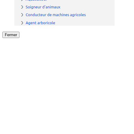
Fermer
Fermer
le détail de l'offre
/
Offre
sur
Offre précéden