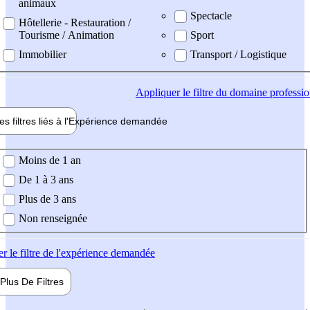
animaux
Spectacle
Hôtellerie - Restauration /
Tourisme / Animation
Sport
Immobilier
Transport / Logistique
Appliquer
le filtre du domaine professi
es filtres liés à l'
Expérience
demandée
ience demandée
Moins de 1 an
De 1 à 3 ans
Plus de 3 ans
Non renseignée
er
le filtre de l'expérience demandée
Plus De
Filtres