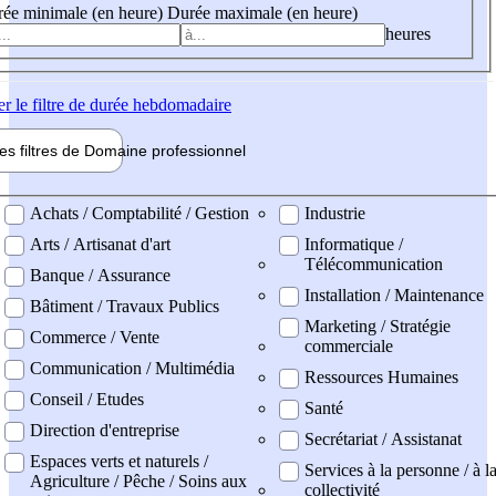
ée minimale (en heure)
Durée maximale (en heure)
heures
er
le filtre de durée hebdomadaire
les filtres de
Domaine pro
fessionnel
ne professionel
Achats / Comptabilité / Gestion
Industrie
Arts / Artisanat d'art
Informatique /
Télécommunication
Banque / Assurance
Installation / Maintenance
Bâtiment / Travaux Publics
Marketing / Stratégie
Commerce / Vente
commerciale
Communication / Multimédia
Ressources Humaines
Conseil / Etudes
Santé
Direction d'entreprise
Secrétariat / Assistanat
Espaces verts et naturels /
Services à la personne / à l
Agriculture / Pêche / Soins aux
collectivité