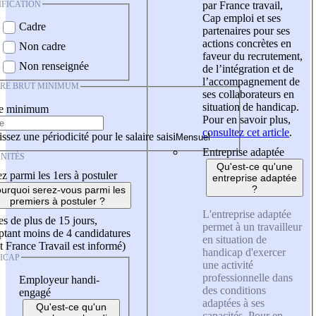
IFICATION
par France travail,
Cap emploi et ses
Cadre
partenaires pour ses
actions concrètes en
Non cadre
faveur du recrutement,
Non renseignée
de l’intégration et de
l’accompagnement de
IRE BRUT MINIMUM
ses collaborateurs en
situation de handicap.
re minimum
Pour en savoir plus,
consultez cet article
.
ssez une périodicité pour le salaire saisi
Entreprise adaptée
NITÉS
Qu'est-ce qu'une
z parmi les 1ers à postuler
entreprise adaptée
?
urquoi serez-vous parmi les
premiers à postuler ?
L'entreprise adaptée
es de plus de 15 jours,
permet à un travailleur
tant moins de 4 candidatures
en situation de
t France Travail est informé)
handicap d'exercer
ICAP
une activité
professionnelle dans
Employeur handi-
des conditions
engagé
adaptées à ses
Qu'est-ce qu'un
capacités. Pour en