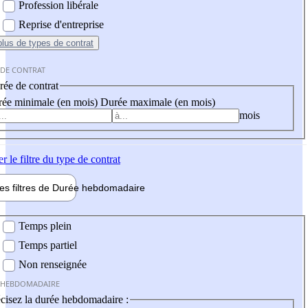
Profession libérale
Reprise d'entreprise
plus
de types de contrat
 DE CONTRAT
ée de contrat
ée minimale (en mois)
Durée maximale (en mois)
mois
er
le filtre du type de contrat
les filtres de
Durée hebdo
madaire
 hebdomadaire
Temps plein
Temps partiel
Non renseignée
 HEBDOMADAIRE
cisez la durée hebdomadaire :