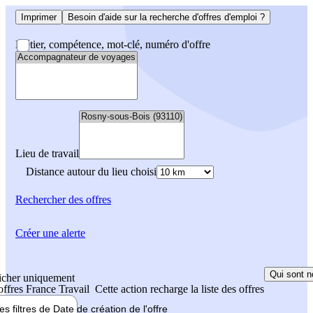
Imprimer
Besoin d'aide sur la recherche d'offres d'emploi ?
Métier, compétence, mot-clé, numéro d'offre
Lieu de travail
Distance autour du lieu choisi
Rechercher
des offres
Créer une alerte
Qui sont n
icher uniquement
 offres France Travail
Cette action recharge la liste des offres
les filtres de
Date de création
de l'offre