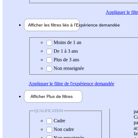
Appliquer
le fil
Afficher les filtres liés à l'
Expérience
demandée
Expérience demandée
Moins de 1 an
De 1 à 3 ans
Plus de 3 ans
Non renseignée
Appliquer
le filtre de l'expérience demandée
Afficher
Plus de
filtres
QUALIFICATION
pa
Ca
Cadre
pa
ac
Non cadre
fa
Non renseignée