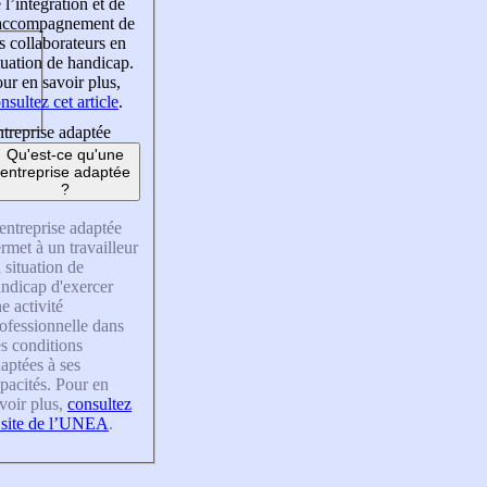
 l’intégration et de
’accompagnement de
s collaborateurs en
tuation de handicap.
ur en savoir plus,
nsultez cet article
.
treprise adaptée
Qu'est-ce qu'une
entreprise adaptée
?
entreprise adaptée
rmet à un travailleur
 situation de
ndicap d'exercer
e activité
ofessionnelle dans
s conditions
aptées à ses
pacités. Pour en
voir plus,
consultez
 site de l’UNEA
.