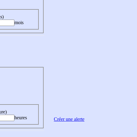
s)
mois
ure)
heures
Créer une alerte