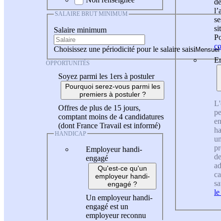
de
l
SALAIRE BRUT MINIMUM
se
si
Salaire minimum
Po
co
Choisissez une périodicité pour le salaire saisi
En
OPPORTUNITÉS
Soyez parmi les 1ers à postuler
Pourquoi serez-vous parmi les
premiers à postuler ?
L'
Offres de plus de 15 jours,
pe
comptant moins de 4 candidatures
en
(dont France Travail est informé)
ha
HANDICAP
un
pr
Employeur handi-
de
engagé
ad
Qu'est-ce qu'un
ca
employeur handi-
sa
engagé ?
le
Un employeur handi-
engagé est un
employeur reconnu