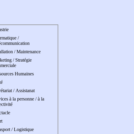
strie
rmatique /
écommunication
allation / Maintenance
eting / Stratégie
merciale
sources Humaines
té
étariat / Assistanat
ices à la personne / à la
ectivité
ctacle
rt
sport / Logistique