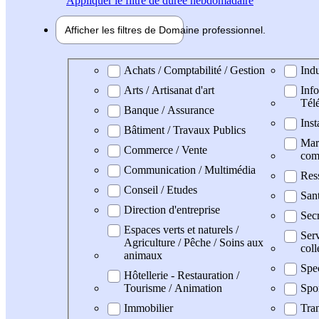
Appliquer
le filtre de durée hebdomadaire
Afficher les filtres de
Domaine pro
fessionnel
Domaine professionel
Achats / Comptabilité / Gestion
Indu
Arts / Artisanat d'art
Info
Tél
Banque / Assurance
Inst
Bâtiment / Travaux Publics
Mark
Commerce / Vente
com
Communication / Multimédia
Res
Conseil / Etudes
San
Direction d'entreprise
Secr
Espaces verts et naturels /
Serv
Agriculture / Pêche / Soins aux
coll
animaux
Spe
Hôtellerie - Restauration /
Tourisme / Animation
Spo
Immobilier
Tran