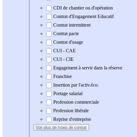
CDI de chantier ou d'opération
Contrat d'Engagement Educatif
Contrat intermittent
Contrat pacte
Contrat d'usage
CUI - CAE
CUI - CIE
Engagement à servir dans la réserve
Franchise
Insertion par l'activ.éco.
Portage salarial
Profession commerciale
Profession libérale
Reprise d'entreprise
Voir plus
de types de contrat