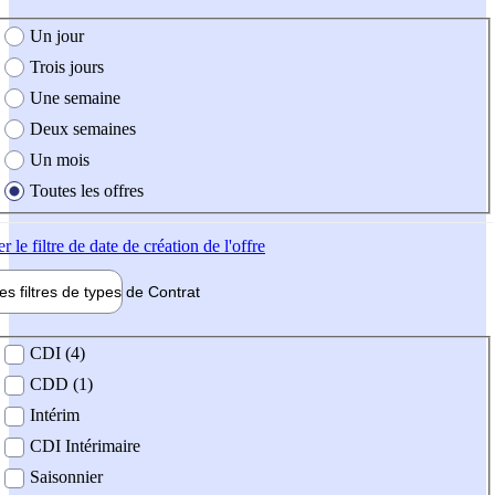
e création de l'offre
Un jour
Trois jours
Une semaine
Deux semaines
Un mois
Toutes les offres
er
le filtre de date de création de l'offre
les filtres de types de
Contrat
de contrat
CDI (4)
CDD (1)
Intérim
CDI Intérimaire
Saisonnier