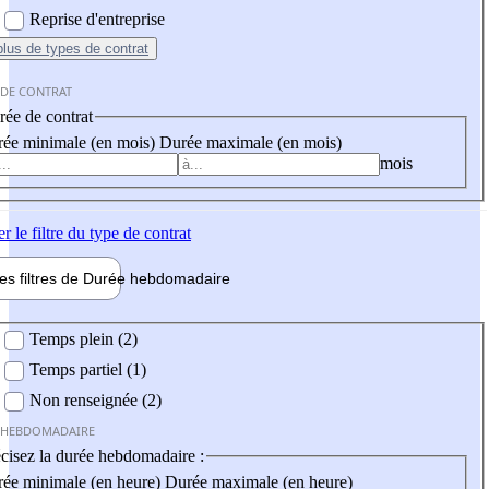
Reprise d'entreprise
plus
de types de contrat
 DE CONTRAT
ée de contrat
ée minimale (en mois)
Durée maximale (en mois)
mois
er
le filtre du type de contrat
les filtres de
Durée hebdo
madaire
 hebdomadaire
Temps plein (2)
Temps partiel (1)
Non renseignée (2)
 HEBDOMADAIRE
cisez la durée hebdomadaire :
ée minimale (en heure)
Durée maximale (en heure)