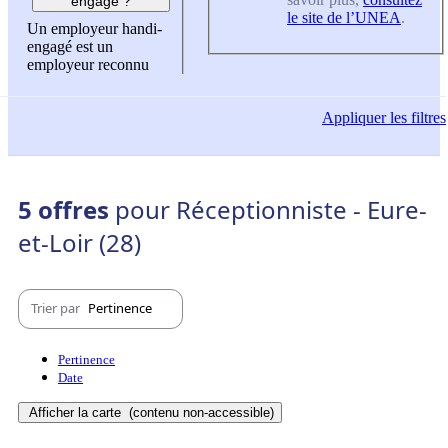
engagé ?
le site de l’UNEA
.
Un employeur handi-
engagé est un
employeur reconnu
Appliquer
les filtres
5 offres
pour Réceptionniste - Eure-
et-Loir (28)
Trier par
Pertinence
Pertinence
Date
Afficher la carte
(contenu non-accessible)