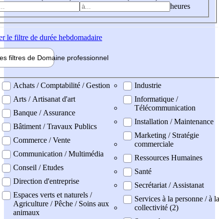
heures
er
le filtre de durée hebdomadaire
les filtres de
Domaine pro
fessionnel
ne professionel
Achats / Comptabilité / Gestion
Industrie
Arts / Artisanat d'art
Informatique /
Télécommunication
Banque / Assurance
Installation / Maintenance
Bâtiment / Travaux Publics
Marketing / Stratégie
Commerce / Vente
commerciale
Communication / Multimédia
Ressources Humaines
Conseil / Etudes
Santé
Direction d'entreprise
Secrétariat / Assistanat
Espaces verts et naturels /
Services à la personne / à l
Agriculture / Pêche / Soins aux
collectivité (2)
animaux