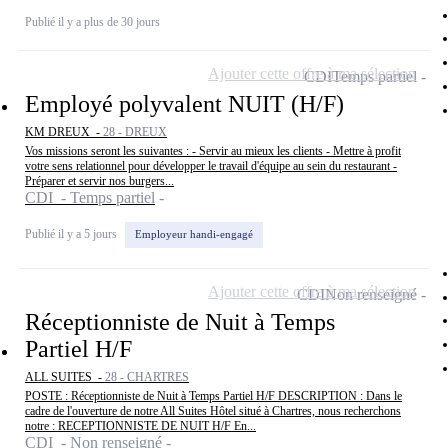
Publié il y a plus de 30 jours
Ajouter cette offre à ma sélection
CDI
Temps partiel
Employé polyvalent NUIT (H/F)
KM DREUX -
28 - DREUX
Vos missions seront les suivantes : - Servir au mieux les clients - Mettre à profit
votre sens relationnel pour développer le travail d'équipe au sein du restaurant -
Préparer et servir nos burgers...
CDI - Temps partiel
Publié il y a 5 jours
Employeur handi-engagé
Ajouter cette offre à ma sélection
CDI
Non renseigné
Réceptionniste de Nuit à Temps
Partiel H/F
ALL SUITES -
28 - CHARTRES
POSTE : Réceptionniste de Nuit à Temps Partiel H/F DESCRIPTION : Dans le
cadre de l'ouverture de notre All Suites Hôtel situé à Chartres, nous recherchons
notre : RECEPTIONNISTE DE NUIT H/F En...
CDI - Non renseigné