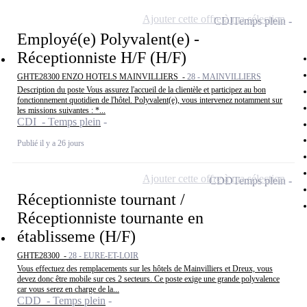
Ajouter cette offre à ma sélection
CDI
Temps plein
Employé(e) Polyvalent(e) -
Réceptionniste H/F (H/F)
GHTE28300 ENZO HOTELS MAINVILLIERS -
28 - MAINVILLIERS
Description du poste Vous assurez l'accueil de la clientèle et participez au bon
fonctionnement quotidien de l'hôtel. Polyvalent(e), vous intervenez notamment sur
les missions suivantes : *...
CDI - Temps plein
Publié il y a 26 jours
Ajouter cette offre à ma sélection
CDD
Temps plein
Réceptionniste tournant /
Réceptionniste tournante en
établisseme (H/F)
GHTE28300 -
28 - EURE-ET-LOIR
Vous effectuez des remplacements sur les hôtels de Mainvilliers et Dreux, vous
devez donc être mobile sur ces 2 secteurs. Ce poste exige une grande polyvalence
car vous serez en charge de la...
CDD - Temps plein