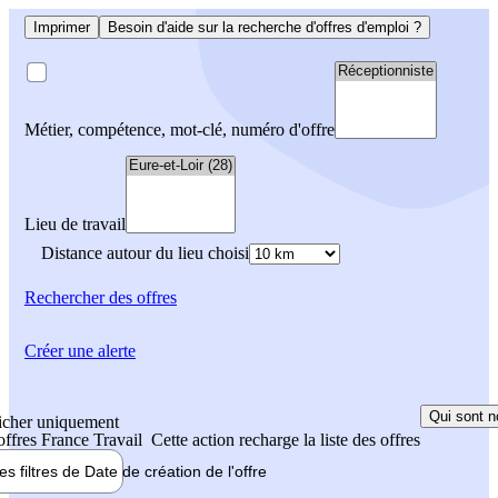
Imprimer
Besoin d'aide sur la recherche d'offres d'emploi ?
Métier, compétence, mot-clé, numéro d'offre
Lieu de travail
Distance autour du lieu choisi
Rechercher
des offres
Créer une alerte
Qui sont n
icher uniquement
 offres France Travail
Cette action recharge la liste des offres
les filtres de
Date de création
de l'offre