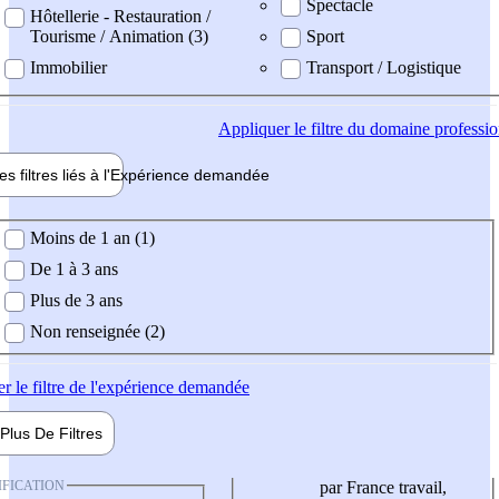
Spectacle
Hôtellerie - Restauration /
Tourisme / Animation (3)
Sport
Immobilier
Transport / Logistique
Appliquer
le filtre du domaine professi
es filtres liés à l'
Expérience
demandée
ience demandée
Moins de 1 an (1)
De 1 à 3 ans
Plus de 3 ans
Non renseignée (2)
er
le filtre de l'expérience demandée
Plus De
Filtres
IFICATION
par France travail,