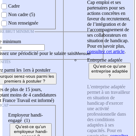
Cap emploi et ses
Cadre
partenaires pour ses
actions concrètes en
Non cadre (5)
faveur du recrutement,
Non renseignée
de l’intégration et de
l’accompagnement de
IRE BRUT MINIMUM
ses collaborateurs en
situation de handicap.
re minimum
Pour en savoir plus,
consultez cet article
.
ssez une périodicité pour le salaire saisi
Entreprise adaptée
NITÉS
Qu'est-ce qu'une
z parmi les 1ers à postuler
entreprise adaptée
?
urquoi serez-vous parmi les
premiers à postuler ?
L'entreprise adaptée
es de plus de 15 jours,
permet à un travailleur
tant moins de 4 candidatures
en situation de
t France Travail est informé)
handicap d'exercer
ICAP
une activité
professionnelle dans
Employeur handi-
des conditions
engagé (1)
adaptées à ses
Qu'est-ce qu'un
capacités. Pour en
employeur handi-
savoir plus,
consultez