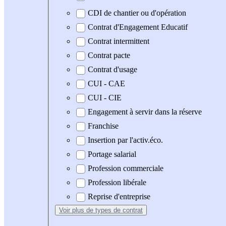
CDI de chantier ou d'opération
Contrat d'Engagement Educatif
Contrat intermittent
Contrat pacte
Contrat d'usage
CUI - CAE
CUI - CIE
Engagement à servir dans la réserve
Franchise
Insertion par l'activ.éco.
Portage salarial
Profession commerciale
Profession libérale
Reprise d'entreprise
Voir plus
de types de contrat