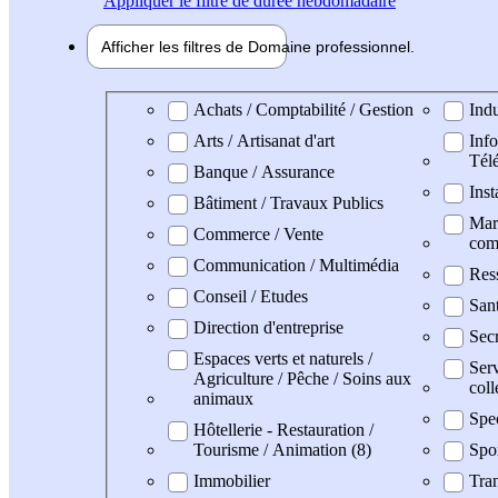
Appliquer
le filtre de durée hebdomadaire
Afficher les filtres de
Domaine pro
fessionnel
Domaine professionel
Achats / Comptabilité / Gestion
Indu
Arts / Artisanat d'art
Info
Tél
Banque / Assurance
Inst
Bâtiment / Travaux Publics
Mark
Commerce / Vente
com
Communication / Multimédia
Res
Conseil / Etudes
San
Direction d'entreprise
Secr
Espaces verts et naturels /
Serv
Agriculture / Pêche / Soins aux
coll
animaux
Spe
Hôtellerie - Restauration /
Tourisme / Animation (8)
Spo
Immobilier
Tran