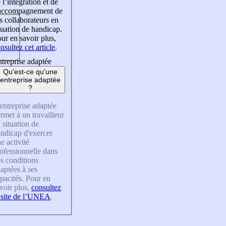
 l’intégration et de
’accompagnement de
s collaborateurs en
tuation de handicap.
ur en savoir plus,
nsultez cet article
.
treprise adaptée
Qu'est-ce qu'une
entreprise adaptée
?
entreprise adaptée
rmet à un travailleur
 situation de
ndicap d'exercer
e activité
ofessionnelle dans
s conditions
aptées à ses
pacités. Pour en
voir plus,
consultez
 site de l’UNEA
.