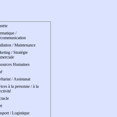
strie
rmatique /
écommunication
allation / Maintenance
eting / Stratégie
merciale
sources Humaines
té
étariat / Assistanat
ices à la personne / à la
ectivité
ctacle
rt
sport / Logistique