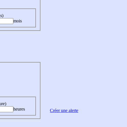
s)
mois
ure)
heures
Créer une alerte