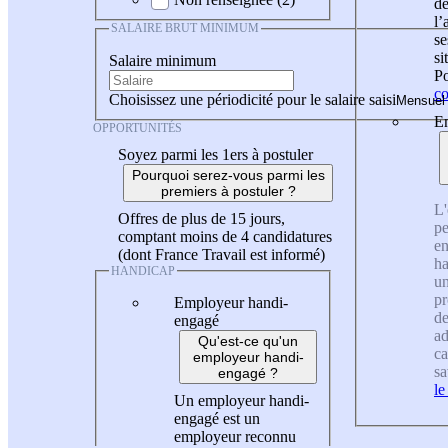
de
l
SALAIRE BRUT MINIMUM
se
si
Salaire minimum
Po
co
Choisissez une périodicité pour le salaire saisi
En
OPPORTUNITÉS
Soyez parmi les 1ers à postuler
Pourquoi serez-vous parmi les
premiers à postuler ?
L'
Offres de plus de 15 jours,
pe
comptant moins de 4 candidatures
en
(dont France Travail est informé)
ha
HANDICAP
un
pr
Employeur handi-
de
engagé
ad
Qu'est-ce qu'un
ca
employeur handi-
sa
engagé ?
le
Un employeur handi-
engagé est un
employeur reconnu