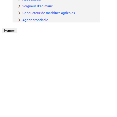
Fermer
Fermer
le détail de l'offre
/
Offre
sur
Offre précéden