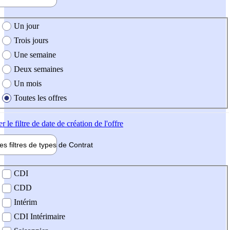
e création de l'offre
Un jour
Trois jours
Une semaine
Deux semaines
Un mois
Toutes les offres
er
le filtre de date de création de l'offre
les filtres de types de
Contrat
de contrat
CDI
CDD
Intérim
CDI Intérimaire