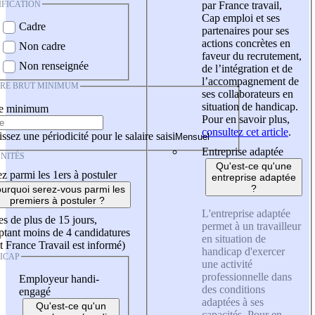
IFICATION
par France travail,
Cap emploi et ses
Cadre
partenaires pour ses
actions concrètes en
Non cadre
faveur du recrutement,
Non renseignée
de l’intégration et de
l’accompagnement de
IRE BRUT MINIMUM
ses collaborateurs en
situation de handicap.
re minimum
Pour en savoir plus,
consultez cet article
.
ssez une périodicité pour le salaire saisi
Entreprise adaptée
NITÉS
Qu'est-ce qu'une
z parmi les 1ers à postuler
entreprise adaptée
?
urquoi serez-vous parmi les
premiers à postuler ?
L'entreprise adaptée
es de plus de 15 jours,
permet à un travailleur
tant moins de 4 candidatures
en situation de
t France Travail est informé)
handicap d'exercer
ICAP
une activité
professionnelle dans
Employeur handi-
des conditions
engagé
adaptées à ses
Qu'est-ce qu'un
capacités. Pour en