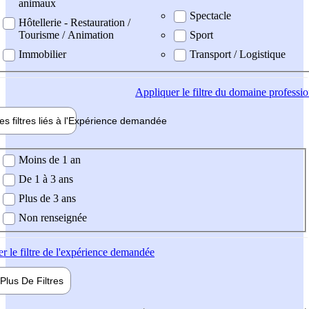
animaux
Spectacle
Hôtellerie - Restauration /
Tourisme / Animation
Sport
Immobilier
Transport / Logistique
Appliquer
le filtre du domaine professi
es filtres liés à l'
Expérience
demandée
ience demandée
Moins de 1 an
De 1 à 3 ans
Plus de 3 ans
Non renseignée
er
le filtre de l'expérience demandée
Plus De
Filtres