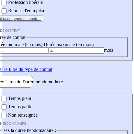
Profession libérale
Reprise d'entreprise
plus
de types de contrat
 DE CONTRAT
ée de contrat
ée minimale (en mois)
Durée maximale (en mois)
mois
er
le filtre du type de contrat
les filtres de
Durée hebdo
madaire
 hebdomadaire
Temps plein
Temps partiel
Non renseignée
 HEBDOMADAIRE
cisez la durée hebdomadaire :