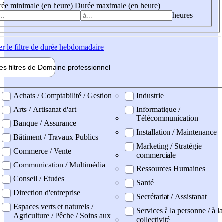
ée minimale (en heure)
Durée maximale (en heure)
heures
er
le filtre de durée hebdomadaire
les filtres de
Domaine pro
fessionnel
ne professionel
Achats / Comptabilité / Gestion
Industrie
Arts / Artisanat d'art
Informatique /
Télécommunication
Banque / Assurance
Installation / Maintenance
Bâtiment / Travaux Publics
Marketing / Stratégie
Commerce / Vente
commerciale
Communication / Multimédia
Ressources Humaines
Conseil / Etudes
Santé
Direction d'entreprise
Secrétariat / Assistanat
Espaces verts et naturels /
Services à la personne / à l
Agriculture / Pêche / Soins aux
collectivité