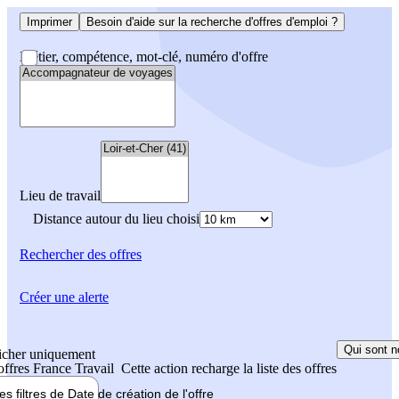
Imprimer
Besoin d'aide sur la recherche d'offres d'emploi ?
Métier, compétence, mot-clé, numéro d'offre
Lieu de travail
Distance autour du lieu choisi
Rechercher
des offres
Créer une alerte
Qui sont n
icher uniquement
 offres France Travail
Cette action recharge la liste des offres
les filtres de
Date de création
de l'offre