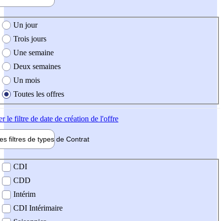
e création de l'offre
Un jour
Trois jours
Une semaine
Deux semaines
Un mois
Toutes les offres
er
le filtre de date de création de l'offre
les filtres de types de
Contrat
de contrat
CDI
CDD
Intérim
CDI Intérimaire