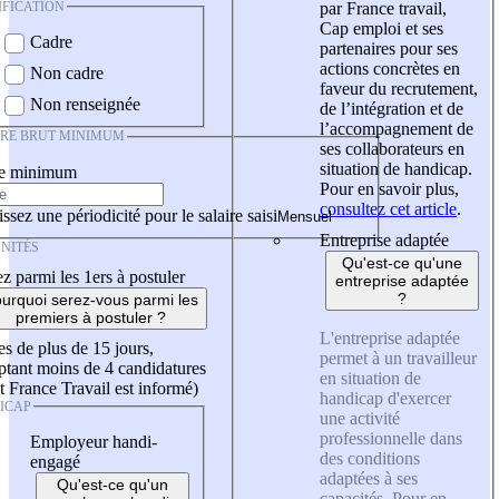
IFICATION
par France travail,
Cap emploi et ses
Cadre
partenaires pour ses
actions concrètes en
Non cadre
faveur du recrutement,
Non renseignée
de l’intégration et de
l’accompagnement de
IRE BRUT MINIMUM
ses collaborateurs en
situation de handicap.
re minimum
Pour en savoir plus,
consultez cet article
.
ssez une périodicité pour le salaire saisi
Entreprise adaptée
NITÉS
Qu'est-ce qu'une
z parmi les 1ers à postuler
entreprise adaptée
?
urquoi serez-vous parmi les
premiers à postuler ?
L'entreprise adaptée
es de plus de 15 jours,
permet à un travailleur
tant moins de 4 candidatures
en situation de
t France Travail est informé)
handicap d'exercer
ICAP
une activité
professionnelle dans
Employeur handi-
des conditions
engagé
adaptées à ses
Qu'est-ce qu'un
capacités. Pour en