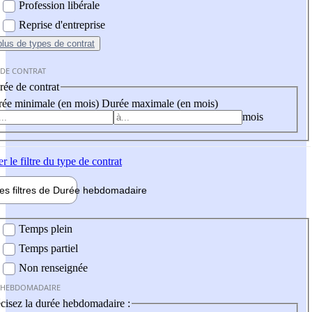
Profession libérale
Reprise d'entreprise
plus
de types de contrat
 DE CONTRAT
ée de contrat
ée minimale (en mois)
Durée maximale (en mois)
mois
er
le filtre du type de contrat
les filtres de
Durée hebdo
madaire
 hebdomadaire
Temps plein
Temps partiel
Non renseignée
 HEBDOMADAIRE
cisez la durée hebdomadaire :