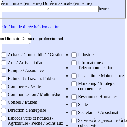
ée minimale (en heure)
Durée maximale (en heure)
heures
er
le filtre de durée hebdomadaire
les filtres de
Domaine pro
fessionnel
ne professionel
Achats / Comptabilité / Gestion
Industrie
Arts / Artisanat d'art
Informatique /
Télécommunication
Banque / Assurance
Installation / Maintenance
Bâtiment / Travaux Publics
Marketing / Stratégie
Commerce / Vente
commerciale
Communication / Multimédia
Ressources Humaines
Conseil / Etudes
Santé
Direction d'entreprise
Secrétariat / Assistanat
Espaces verts et naturels /
Services à la personne / à l
Agriculture / Pêche / Soins aux
collectivité