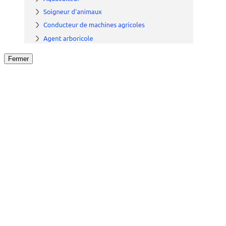
Fermer
Fermer
le détail de l'offre
/
Offre
sur
Offre précéden