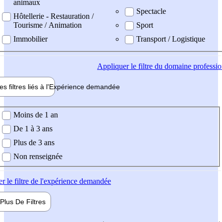
animaux
Spectacle
Hôtellerie - Restauration /
Tourisme / Animation
Sport
Immobilier
Transport / Logistique
Appliquer
le filtre du domaine professi
es filtres liés à l'
Expérience
demandée
ience demandée
Moins de 1 an
De 1 à 3 ans
Plus de 3 ans
Non renseignée
er
le filtre de l'expérience demandée
Plus De
Filtres