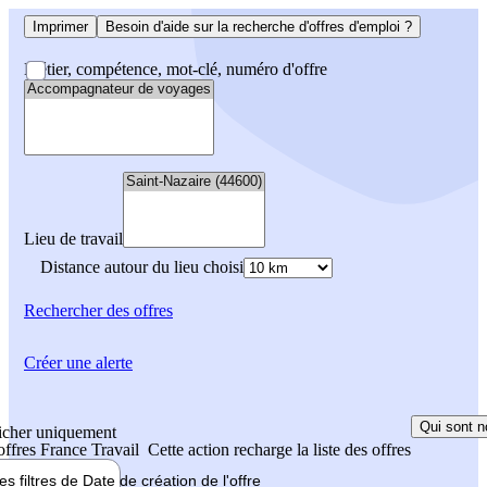
Imprimer
Besoin d'aide sur la recherche d'offres d'emploi ?
Métier, compétence, mot-clé, numéro d'offre
Lieu de travail
Distance autour du lieu choisi
Rechercher
des offres
Créer une alerte
Qui sont n
icher uniquement
 offres France Travail
Cette action recharge la liste des offres
les filtres de
Date de création
de l'offre