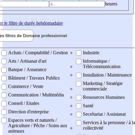
heures
er
le filtre de durée hebdomadaire
les filtres de
Domaine pro
fessionnel
ne professionel
Achats / Comptabilité / Gestion
Industrie
Arts / Artisanat d'art
Informatique /
Télécommunication
Banque / Assurance
Installation / Maintenance
Bâtiment / Travaux Publics
Marketing / Stratégie
Commerce / Vente
commerciale
Communication / Multimédia
Ressources Humaines
Conseil / Etudes
Santé
Direction d'entreprise
Secrétariat / Assistanat
Espaces verts et naturels /
Services à la personne / à l
Agriculture / Pêche / Soins aux
collectivité
animaux