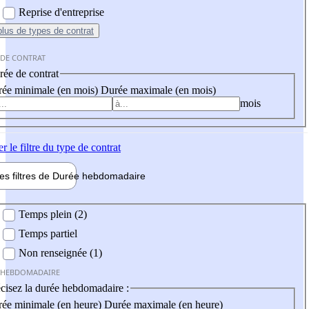
Reprise d'entreprise
plus
de types de contrat
 DE CONTRAT
ée de contrat
ée minimale (en mois)
Durée maximale (en mois)
mois
er
le filtre du type de contrat
les filtres de
Durée hebdo
madaire
 hebdomadaire
Temps plein (2)
Temps partiel
Non renseignée (1)
 HEBDOMADAIRE
cisez la durée hebdomadaire :
ée minimale (en heure)
Durée maximale (en heure)