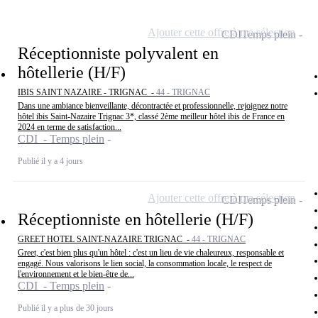
Ajouter cette offre à ma sélection
CDI
Temps plein
Réceptionniste polyvalent en
hôtellerie (H/F)
IBIS SAINT NAZAIRE - TRIGNAC -
44 - TRIGNAC
Dans une ambiance bienveillante, décontractée et professionnelle, rejoignez notre
hôtel ibis Saint-Nazaire Trignac 3*, classé 2ème meilleur hôtel ibis de France en
2024 en terme de satisfaction...
CDI - Temps plein
Publié il y a 4 jours
Ajouter cette offre à ma sélection
CDI
Temps plein
Réceptionniste en hôtellerie (H/F)
GREET HOTEL SAINT-NAZAIRE TRIGNAC -
44 - TRIGNAC
Greet, c'est bien plus qu'un hôtel : c'est un lieu de vie chaleureux, responsable et
engagé. Nous valorisons le lien social, la consommation locale, le respect de
l'environnement et le bien-être de...
CDI - Temps plein
Publié il y a plus de 30 jours