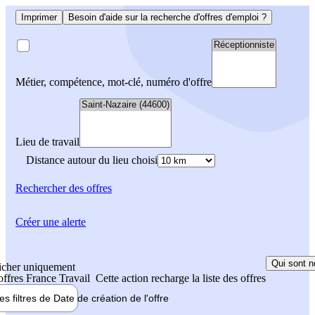
Imprimer
Besoin d'aide sur la recherche d'offres d'emploi ?
Métier, compétence, mot-clé, numéro d'offre
Lieu de travail
Distance autour du lieu choisi
Rechercher
des offres
Créer une alerte
Qui sont n
icher uniquement
 offres France Travail
Cette action recharge la liste des offres
les filtres de
Date de création
de l'offre