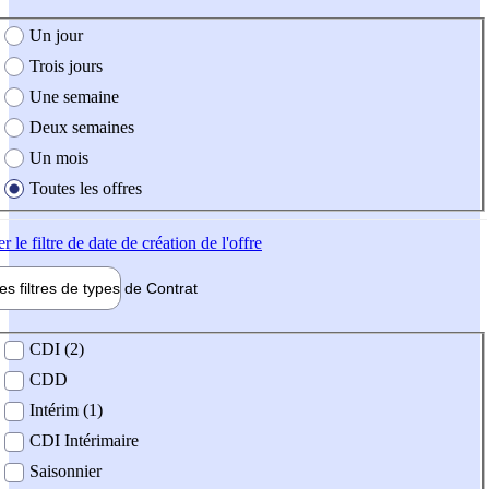
e création de l'offre
Un jour
Trois jours
Une semaine
Deux semaines
Un mois
Toutes les offres
er
le filtre de date de création de l'offre
les filtres de types de
Contrat
de contrat
CDI (2)
CDD
Intérim (1)
CDI Intérimaire
Saisonnier