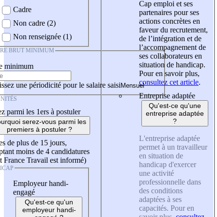
Cap emploi et ses
Cadre
partenaires pour ses
actions concrètes en
Non cadre (2)
faveur du recrutement,
Non renseignée (1)
de l’intégration et de
l’accompagnement de
IRE BRUT MINIMUM
ses collaborateurs en
situation de handicap.
re minimum
Pour en savoir plus,
consultez cet article
.
ssez une périodicité pour le salaire saisi
Entreprise adaptée
NITÉS
Qu'est-ce qu'une
z parmi les 1ers à postuler
entreprise adaptée
?
urquoi serez-vous parmi les
premiers à postuler ?
L'entreprise adaptée
es de plus de 15 jours,
permet à un travailleur
tant moins de 4 candidatures
en situation de
t France Travail est informé)
handicap d'exercer
ICAP
une activité
professionnelle dans
Employeur handi-
des conditions
engagé
adaptées à ses
Qu'est-ce qu'un
capacités. Pour en
employeur handi-
savoir plus,
consultez