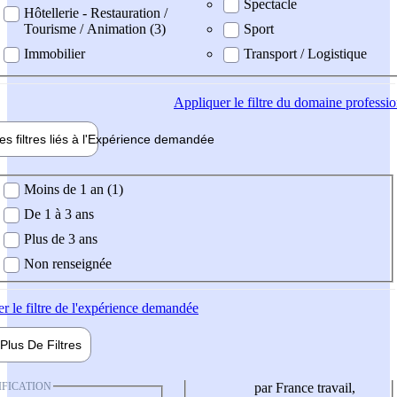
Spectacle
Hôtellerie - Restauration /
Tourisme / Animation (3)
Sport
Immobilier
Transport / Logistique
Appliquer
le filtre du domaine professi
es filtres liés à l'
Expérience
demandée
ience demandée
Moins de 1 an (1)
De 1 à 3 ans
Plus de 3 ans
Non renseignée
er
le filtre de l'expérience demandée
Plus De
Filtres
IFICATION
par France travail,