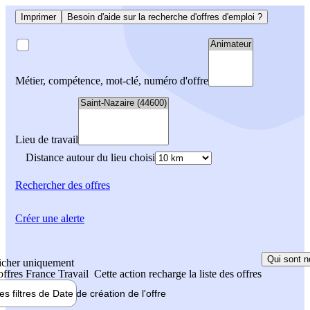
Imprimer
Besoin d'aide sur la recherche d'offres d'emploi ?
Métier, compétence, mot-clé, numéro d'offre
Lieu de travail
Distance autour du lieu choisi
Rechercher
des offres
Créer une alerte
Qui sont n
icher uniquement
 offres France Travail
Cette action recharge la liste des offres
les filtres de
Date de création
de l'offre