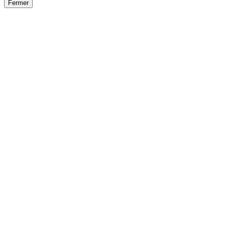
Fermer
Fermer
le détail de l'offre
/
Offre
sur
Offre précéden