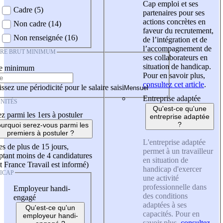
Cap emploi et ses
Cadre (5)
partenaires pour ses
actions concrètes en
Non cadre (14)
faveur du recrutement,
Non renseignée (16)
de l’intégration et de
l’accompagnement de
IRE BRUT MINIMUM
ses collaborateurs en
situation de handicap.
re minimum
Pour en savoir plus,
consultez cet article
.
ssez une périodicité pour le salaire saisi
Entreprise adaptée
NITÉS
Qu'est-ce qu'une
z parmi les 1ers à postuler
entreprise adaptée
?
urquoi serez-vous parmi les
premiers à postuler ?
L'entreprise adaptée
es de plus de 15 jours,
permet à un travailleur
tant moins de 4 candidatures
en situation de
t France Travail est informé)
handicap d'exercer
ICAP
une activité
professionnelle dans
Employeur handi-
des conditions
engagé
adaptées à ses
Qu'est-ce qu'un
capacités. Pour en
employeur handi-
savoir plus,
consultez