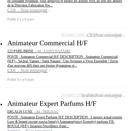
en constante évolution, vous déployez et pilotez les actions HSE au sein des ateliers
de la Direction Fabrication.Vos...
CDI - Non renseigné
Publié il y a 6 jours
Ajouter cette offre à ma sélection
CDI
Non renseigné
Animateur Commercial H/F
123 PARE-BRISE -
44 - SAINT-NAZAIRE
POSTE : Animateur Commercial H/F DESCRIPTION : Animateur Commercial
(H/F) - Secteur Vannes / Saint Nazaire : Une Aventure à Vivre Ensemble ! Envie
d'un nouveau défi dans une équipe dynamique et...
CDI - Non renseigné
Publié il y a 9 jours
Ajouter cette offre à ma sélection
Intérim
Non renseigné
Animateur Expert Parfums H/F
ERGALIS LUXE -
44 - TRIGNAC
POSTE : Animateur Expert Parfums H/F DESCRIPTION : L'agence actual experts
Luxe & beauté recrute son/sa futur(e) Animateur(trice) Expert(e) parfums FIL
ROUGE (H/F). Incarnez l'excellence d'une...
Intérim - Non renseigné