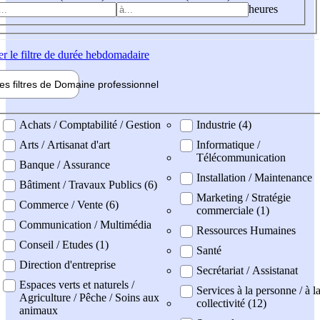
heures
er
le filtre de durée hebdomadaire
les filtres de
Domaine pro
fessionnel
ne professionel
Achats / Comptabilité / Gestion
Industrie (4)
Arts / Artisanat d'art
Informatique /
Télécommunication
Banque / Assurance
Installation / Maintenance
Bâtiment / Travaux Publics (6)
Marketing / Stratégie
Commerce / Vente (6)
commerciale (1)
Communication / Multimédia
Ressources Humaines
Conseil / Etudes (1)
Santé
Direction d'entreprise
Secrétariat / Assistanat
Espaces verts et naturels /
Services à la personne / à l
Agriculture / Pêche / Soins aux
collectivité (12)
animaux