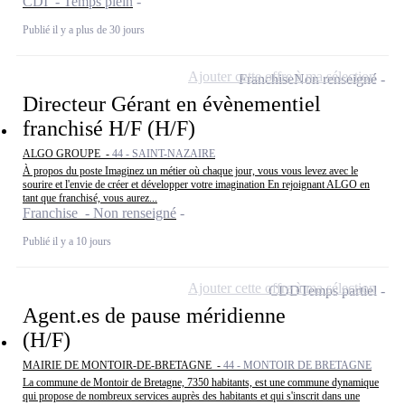
CDI - Temps plein
Publié il y a plus de 30 jours
Ajouter cette offre à ma sélection
Franchise
Non renseigné
Directeur Gérant en évènementiel
franchisé H/F (H/F)
ALGO GROUPE -
44 - SAINT-NAZAIRE
À propos du poste Imaginez un métier où chaque jour, vous vous levez avec le
sourire et l'envie de créer et développer votre imagination En rejoignant ALGO en
tant que franchisé, vous aurez...
Franchise - Non renseigné
Publié il y a 10 jours
Ajouter cette offre à ma sélection
CDD
Temps partiel
Agent.es de pause méridienne
(H/F)
MAIRIE DE MONTOIR-DE-BRETAGNE -
44 - MONTOIR DE BRETAGNE
La commune de Montoir de Bretagne, 7350 habitants, est une commune dynamique
qui propose de nombreux services auprès des habitants et qui s'inscrit dans une