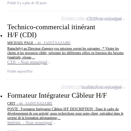
Publié il y a plus de 30 jours
Ajouter cette offre à ma sélection
CDI
Non renseigné
Technico-commercial itinérant
H/F (CDI)
MICHAEL PAGE -
44 - SAINT-NAZAIRE
Rattaché(e) au Directeur d'agence,vos missions seront les suivantes : * Visiter les
clients et les prospects ciblés, présenter les différentes offres en fonction des besoins
(matériels, réseau,...
CDI - Non renseigné
Publié aujourd'hui
Ajouter cette offre à ma sélection
Intérim
Non renseigné
Formateur Intégrateur Câbleur H/F
CRIT -
44 - SAINT-NAZAIRE
POSTE : Formateur Intégrateur Câbleur H/F DESCRIPTION : Dans le cadre du
développement de son activité, nous recherchons pour notre client, spécialisé dans le
secteur de la formation aéronautique,...
Intérim - Non renseigné