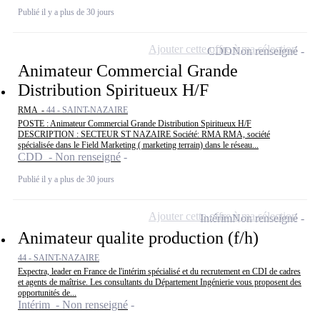
Publié il y a plus de 30 jours
Ajouter cette offre à ma sélection
CDD
Non renseigné
Animateur Commercial Grande
Distribution Spiritueux H/F
RMA -
44 - SAINT-NAZAIRE
POSTE : Animateur Commercial Grande Distribution Spiritueux H/F
DESCRIPTION : SECTEUR ST NAZAIRE Société: RMA RMA, société
spécialisée dans le Field Marketing ( marketing terrain) dans le réseau...
CDD - Non renseigné
Publié il y a plus de 30 jours
Ajouter cette offre à ma sélection
Intérim
Non renseigné
Animateur qualite production (f/h)
44 - SAINT-NAZAIRE
Expectra, leader en France de l'intérim spécialisé et du recrutement en CDI de cadres
et agents de maîtrise. Les consultants du Département Ingénierie vous proposent des
opportunités de...
Intérim - Non renseigné