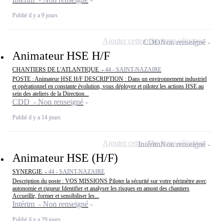
Publié il y a 9 jours
Ajouter cette offre à ma sélection
CDD
Non renseigné
Animateur HSE H/F
CHANTIERS DE L'ATLANTIQUE -
44 - SAINT-NAZAIRE
POSTE : Animateur HSE H/F DESCRIPTION : Dans un environnement industriel
et opérationnel en constante évolution, vous déployez et pilotez les actions HSE au
sein des ateliers de la Direction...
CDD - Non renseigné
Publié il y a 14 jours
Ajouter cette offre à ma sélection
Intérim
Non renseigné
Animateur HSE (H/F)
SYNERGIE -
44 - SAINT-NAZAIRE
Description du poste : VOS MISSIONS Piloter la sécurité sur votre périmètre avec
autonomie et rigueur Identifier et analyser les risques en amont des chantiers
Accueillir, former et sensibiliser les...
Intérim - Non renseigné
Publié il y a 29 jours