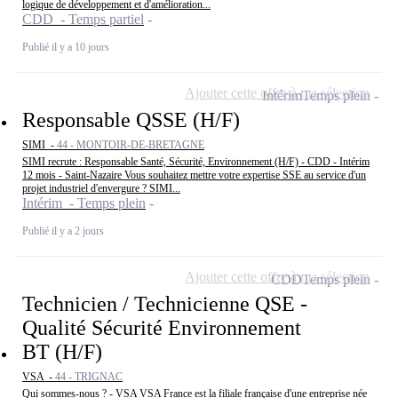
logique de développement et d'amélioration...
CDD - Temps partiel
Publié il y a 10 jours
Ajouter cette offre à ma sélection
Intérim
Temps plein
Responsable QSSE (H/F)
SIMI -
44 - MONTOIR-DE-BRETAGNE
SIMI recrute : Responsable Santé, Sécurité, Environnement (H/F) - CDD - Intérim
12 mois - Saint-Nazaire Vous souhaitez mettre votre expertise SSE au service d'un
projet industriel d'envergure ? SIMI...
Intérim - Temps plein
Publié il y a 2 jours
Ajouter cette offre à ma sélection
CDD
Temps plein
Technicien / Technicienne QSE -
Qualité Sécurité Environnement
BT (H/F)
VSA -
44 - TRIGNAC
Qui sommes-nous ? - VSA VSA France est la filiale française d'une entreprise née