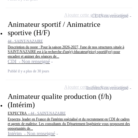
Ajouter cette offre à ma sélection
CDI
Non renseigné
Animateur sportif / Animatrice
sportive (H/F)
44 - SAINT-NAZAIRE
Description du poste : Pour la saison 2026-2027, l'une de nos structures située à
SAINT-NAZAIRE est à la recherche d'un(e) éducateur(trice) sportif(ve) pour
encadrer et animer des séances de...
CDI - Non renseigné
Publié il y a plus de 30 jours
Ajouter cette offre à ma sélection
Intérim
Non renseigné
Animateur qualite production (f/h)
(Intérim)
EXPECTRA -
44 - SAINT-NAZAIRE
Expectra, leader en France de l'intérim spécialisé et du recrutement en CDI de cadres
et agents de maîtrise. Les consultants du Département Ingénierie vous proposent des
opportunités de...
Intérim - Non renseigné