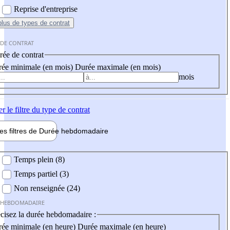
Reprise d'entreprise
plus
de types de contrat
 DE CONTRAT
ée de contrat
ée minimale (en mois)
Durée maximale (en mois)
mois
er
le filtre du type de contrat
les filtres de
Durée hebdo
madaire
 hebdomadaire
Temps plein (8)
Temps partiel (3)
Non renseignée (24)
 HEBDOMADAIRE
cisez la durée hebdomadaire :
ée minimale (en heure)
Durée maximale (en heure)