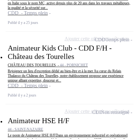
en Italie sous le nom MC, active depuis plus de 20 ans dans les travaux métalliques,
la qualité et la sécurité sur...
CDD - Temps plein
Publié il y a 25 jours
Ajouter cette offre à ma sélection
CDD
Temps plein
Animateur Kids Club - CDD F/H -
Château des Tourelles
CHÂTEAU DES TOURELLES -
44 - PORNICHET
Rejoignez un lieu d'exception dédié au bien-être et à la mer Au cœur du Relais
Thalasso du Château des Tourelles, notre établissement propose une expérience
unique alliant expertise, douceur et...
CDD - Temps plein
Publié il y a 2 jours
Ajouter cette offre à ma sélection
CDI
Non renseigné
Animateur HSE H/F
44 - SAINT-NAZAIRE
Le poste de Animateur HSE H/FDans un environnement industriel et opérationnel