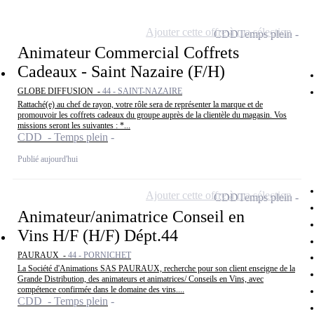
Ajouter cette offre à ma sélection
CDD
Temps plein
Animateur Commercial Coffrets
Cadeaux - Saint Nazaire (F/H)
GLOBE DIFFUSION -
44 - SAINT-NAZAIRE
Rattaché(e) au chef de rayon, votre rôle sera de représenter la marque et de
promouvoir les coffrets cadeaux du groupe auprès de la clientèle du magasin. Vos
missions seront les suivantes : *...
CDD - Temps plein
Publié aujourd'hui
Ajouter cette offre à ma sélection
CDD
Temps plein
Animateur/animatrice Conseil en
Vins H/F (H/F) Dépt.44
PAURAUX -
44 - PORNICHET
La Société d'Animations SAS PAURAUX, recherche pour son client enseigne de la
Grande Distribution, des animateurs et animatrices/ Conseils en Vins, avec
compétence confirmée dans le domaine des vins....
CDD - Temps plein