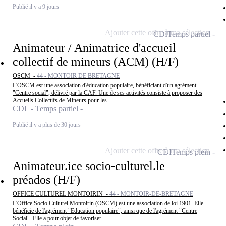
Publié il y a 9 jours
Ajouter cette offre à ma sélection
CDI
Temps partiel
Animateur / Animatrice d'accueil
collectif de mineurs (ACM) (H/F)
OSCM -
44 - MONTOIR DE BRETAGNE
L'OSCM est une association d'éducation populaire, bénéficiant d'un agrément
"Centre social", délivré par la CAF. Une de ses activités consiste à proposer des
Accueils Collectifs de Mineurs pour les...
CDI - Temps partiel
Publié il y a plus de 30 jours
Ajouter cette offre à ma sélection
CDI
Temps plein
Animateur.ice socio-culturel.le
préados (H/F)
OFFICE CULTUREL MONTOIRIN -
44 - MONTOIR-DE-BRETAGNE
L'Office Socio Culturel Montoirin (OSCM) est une association de loi 1901. Elle
bénéficie de l'agrément "Education populaire", ainsi que de l'agrément "Centre
Social". Elle a pour objet de favoriser...