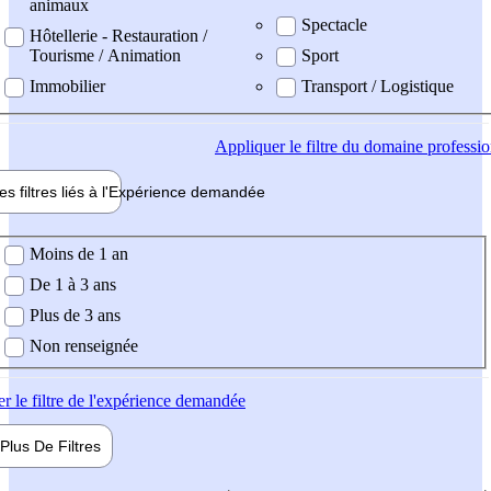
animaux
Spectacle
Hôtellerie - Restauration /
Tourisme / Animation
Sport
Immobilier
Transport / Logistique
Appliquer
le filtre du domaine professi
es filtres liés à l'
Expérience
demandée
ience demandée
Moins de 1 an
De 1 à 3 ans
Plus de 3 ans
Non renseignée
er
le filtre de l'expérience demandée
Plus De
Filtres