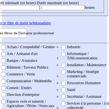
ée minimale (en heure)
Durée maximale (en heure)
heures
er
le filtre de durée hebdomadaire
les filtres de
Domaine pro
fessionnel
ne professionel
Achats / Comptabilité / Gestion
Industrie
Arts / Artisanat d'art
Informatique /
Télécommunication
Banque / Assurance
Installation / Maintenance
Bâtiment / Travaux Publics
Marketing / Stratégie
Commerce / Vente
commerciale
Communication / Multimédia
Ressources Humaines
Conseil / Etudes
Santé
Direction d'entreprise
Secrétariat / Assistanat
Espaces verts et naturels /
Services à la personne / à l
Agriculture / Pêche / Soins aux
collectivité