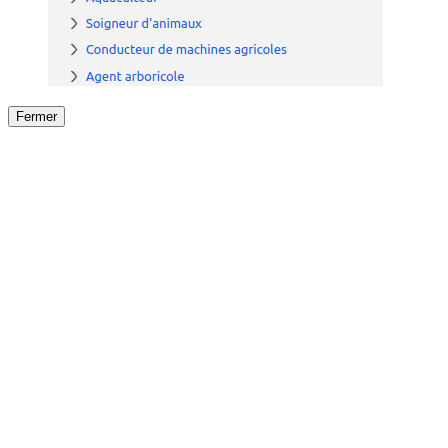
Fermer
Fermer
le détail de l'offre
/
Offre
sur
Offre précéden