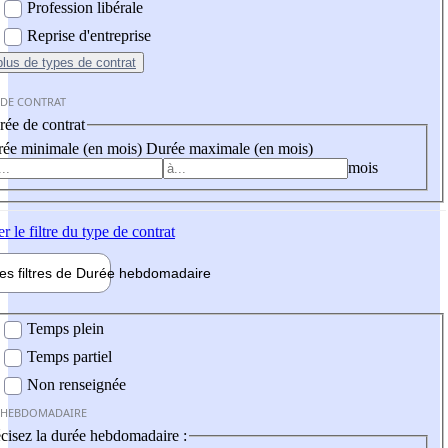
Profession libérale
Reprise d'entreprise
plus
de types de contrat
 DE CONTRAT
ée de contrat
ée minimale (en mois)
Durée maximale (en mois)
mois
er
le filtre du type de contrat
les filtres de
Durée hebdo
madaire
 hebdomadaire
Temps plein
Temps partiel
Non renseignée
 HEBDOMADAIRE
cisez la durée hebdomadaire :