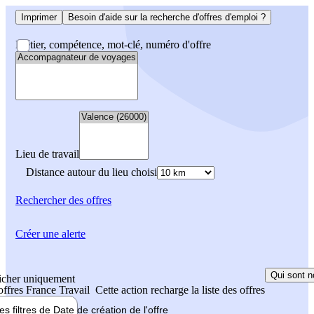
Imprimer
Besoin d'aide sur la recherche d'offres d'emploi ?
Métier, compétence, mot-clé, numéro d'offre
Lieu de travail
Distance autour du lieu choisi
Rechercher
des offres
Créer une alerte
Qui sont n
icher uniquement
 offres France Travail
Cette action recharge la liste des offres
les filtres de
Date de création
de l'offre