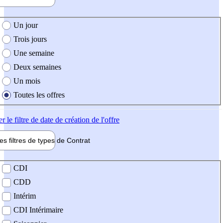
e création de l'offre
Un jour
Trois jours
Une semaine
Deux semaines
Un mois
Toutes les offres
er
le filtre de date de création de l'offre
les filtres de types de
Contrat
de contrat
CDI
CDD
Intérim
CDI Intérimaire