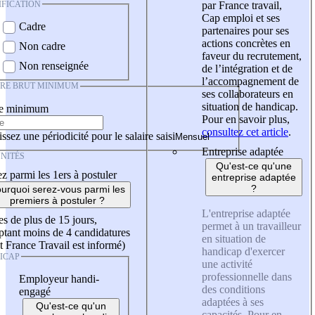
IFICATION
par France travail,
Cap emploi et ses
Cadre
partenaires pour ses
actions concrètes en
Non cadre
faveur du recrutement,
Non renseignée
de l’intégration et de
l’accompagnement de
IRE BRUT MINIMUM
ses collaborateurs en
situation de handicap.
re minimum
Pour en savoir plus,
consultez cet article
.
ssez une périodicité pour le salaire saisi
Entreprise adaptée
NITÉS
Qu'est-ce qu'une
z parmi les 1ers à postuler
entreprise adaptée
?
urquoi serez-vous parmi les
premiers à postuler ?
L'entreprise adaptée
es de plus de 15 jours,
permet à un travailleur
tant moins de 4 candidatures
en situation de
t France Travail est informé)
handicap d'exercer
ICAP
une activité
professionnelle dans
Employeur handi-
des conditions
engagé
adaptées à ses
Qu'est-ce qu'un
capacités. Pour en