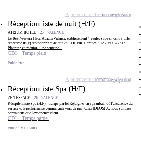
Ajouter cette offre à ma sélection
CDI
Temps plein
Réceptionniste de nuit (H/F)
ATRIUM HOTEL -
26 - VALENCE
Le Best Western Hôtel Atrium Valence, établissement 4 étoiles situé en centre-ville,
recherche un(e) réceptionniste de nuit en CDI 39h. Horaires : De 20h00 à 7h15
Planning en rotation : une semaine...
CDI - Temps plein
Publié hier
Ajouter cette offre à ma sélection
CDI
Temps partiel
Réceptionniste Spa (H/F)
ZEN ESPACE -
26 - VALENCE
Réceptionniste Spa (H/F) - Temps partiel Rejoignez un spa urbain où l'excellence du
service et la performance commerciale vont de pair. Chez IDEOSPA, nous sommes
convaincus que l'expérience client...
CDI - Temps partiel
Publié il y a 7 jours