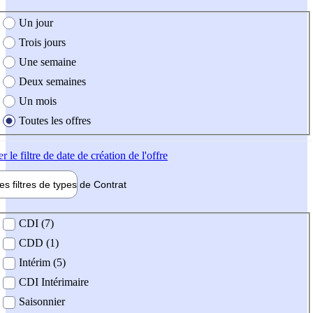
e création de l'offre
Un jour
Trois jours
Une semaine
Deux semaines
Un mois
Toutes les offres
er
le filtre de date de création de l'offre
les filtres de types de
Contrat
de contrat
CDI (7)
CDD (1)
Intérim (5)
CDI Intérimaire
Saisonnier