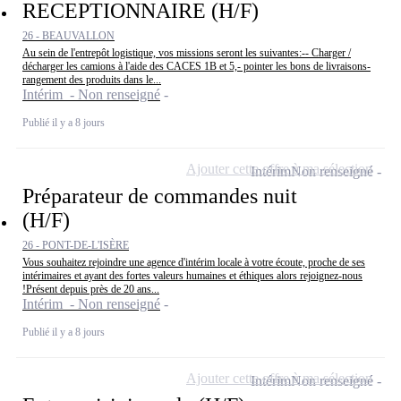
RECEPTIONNAIRE (H/F)
26 - BEAUVALLON
Au sein de l'entrepôt logistique, vos missions seront les suivantes:-- Charger /
décharger les camions à l'aide des CACES 1B et 5,- pointer les bons de livraisons-
rangement des produits dans le...
Intérim - Non renseigné
Publié il y a 8 jours
Ajouter cette offre à ma sélection
Intérim
Non renseigné
Préparateur de commandes nuit
(H/F)
26 - PONT-DE-L'ISÈRE
Vous souhaitez rejoindre une agence d'intérim locale à votre écoute, proche de ses
intérimaires et ayant des fortes valeurs humaines et éthiques alors rejoignez-nous
!Présent depuis près de 20 ans...
Intérim - Non renseigné
Publié il y a 8 jours
Ajouter cette offre à ma sélection
Intérim
Non renseigné