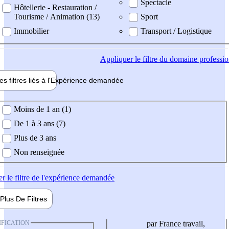
Spectacle
Hôtellerie - Restauration /
Tourisme / Animation (13)
Sport
Immobilier
Transport / Logistique
Appliquer
le filtre du domaine professi
es filtres liés à l'
Expérience
demandée
ience demandée
Moins de 1 an (1)
De 1 à 3 ans (7)
Plus de 3 ans
Non renseignée
er
le filtre de l'expérience demandée
Plus De
Filtres
IFICATION
par France travail,