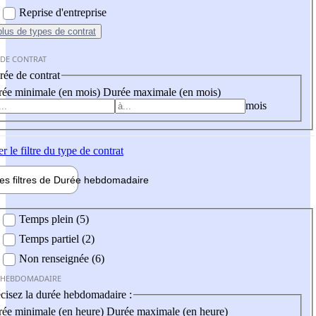
Reprise d'entreprise
plus
de types de contrat
 DE CONTRAT
ée de contrat
ée minimale (en mois)
Durée maximale (en mois)
mois
er
le filtre du type de contrat
les filtres de
Durée hebdo
madaire
 hebdomadaire
Temps plein (5)
Temps partiel (2)
Non renseignée (6)
 HEBDOMADAIRE
cisez la durée hebdomadaire :
ée minimale (en heure)
Durée maximale (en heure)