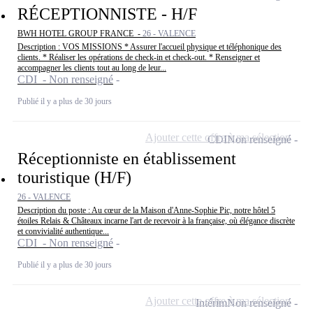
RÉCEPTIONNISTE - H/F
BWH HOTEL GROUP FRANCE -
26 - VALENCE
Description : VOS MISSIONS * Assurer l'accueil physique et téléphonique des
clients. * Réaliser les opérations de check-in et check-out. * Renseigner et
accompagner les clients tout au long de leur...
CDI - Non renseigné
Publié il y a plus de 30 jours
Ajouter cette offre à ma sélection
CDI
Non renseigné
Réceptionniste en établissement
touristique (H/F)
26 - VALENCE
Description du poste : Au cœur de la Maison d'Anne-Sophie Pic, notre hôtel 5
étoiles Relais & Châteaux incarne l'art de recevoir à la française, où élégance discrète
et convivialité authentique...
CDI - Non renseigné
Publié il y a plus de 30 jours
Ajouter cette offre à ma sélection
Intérim
Non renseigné