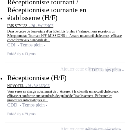
Réceptionniste tournant /
Réceptionniste tournante en
établisseme (H/F)
IBIS STYLES -
26 - VALENCE
Dans le cadre de l'ouverture d'un hôtel Ibis Styles à Valence, nous recrutons un
Réceptionniste Tournant H/F. MISSIONS : - Assure un accueil chaleureux, efficace
et conforme aux standards de...
CDI - Temps plein
Publié il y a 13 jours
Ajouter cette offre à ma sélection
CDD
Temps plein
Réceptionniste (H/F)
NOVOTEL -
26 - VALENCE
Vous serez en charge notamment de : -Assurer à la clientèle un accueil chaleureux,
efficace et conforme aux standards de qualité de l'établissement -Effectuer les
procédures informatiques et...
CDD - Temps plein
Publié il y a 29 jours
Ajouter cette offre à ma sélection
Intérim
Temps plein