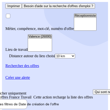
Imprimer
Besoin d'aide sur la recherche d'offres d'emploi ?
Métier, compétence, mot-clé, numéro d'offre
Lieu de travail
Distance autour du lieu choisi
Rechercher
des offres
Créer une alerte
Qui sont n
icher uniquement
 offres France Travail
Cette action recharge la liste des offres
les filtres de
Date de création
de l'offre