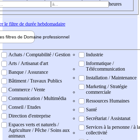
heures
er
le filtre de durée hebdomadaire
les filtres de
Domaine pro
fessionnel
ne professionel
Achats / Comptabilité / Gestion
Industrie
Arts / Artisanat d'art
Informatique /
Télécommunication
Banque / Assurance
Installation / Maintenance
Bâtiment / Travaux Publics
Marketing / Stratégie
Commerce / Vente
commerciale
Communication / Multimédia
Ressources Humaines
Conseil / Etudes
Santé
Direction d'entreprise
Secrétariat / Assistanat
Espaces verts et naturels /
Services à la personne / à l
Agriculture / Pêche / Soins aux
collectivité
animaux