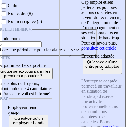
Cap emploi et ses
Cadre
partenaires pour ses
actions concrètes en
Non cadre (8)
faveur du recrutement,
Non renseignée (5)
de l’intégration et de
l’accompagnement de
IRE BRUT MINIMUM
ses collaborateurs en
situation de handicap.
re minimum
Pour en savoir plus,
consultez cet article
.
ssez une périodicité pour le salaire saisi
Entreprise adaptée
NITÉS
Qu'est-ce qu'une
z parmi les 1ers à postuler
entreprise adaptée
?
urquoi serez-vous parmi les
premiers à postuler ?
L'entreprise adaptée
es de plus de 15 jours,
permet à un travailleur
tant moins de 4 candidatures
en situation de
t France Travail est informé)
handicap d'exercer
ICAP
une activité
professionnelle dans
Employeur handi-
des conditions
engagé
adaptées à ses
Qu'est-ce qu'un
capacités. Pour en
employeur handi-
savoir plus,
consultez