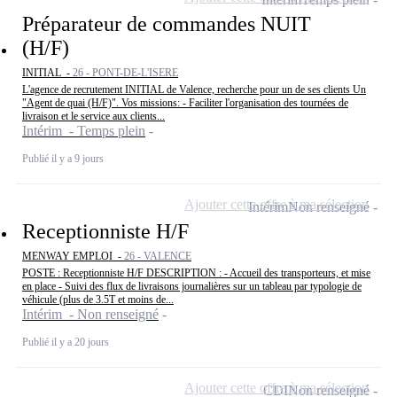
Préparateur de commandes NUIT
(H/F)
INITIAL -
26 - PONT-DE-L'ISERE
L'agence de recrutement INITIAL de Valence, recherche pour un de ses clients Un
"Agent de quai (H/F)". Vos missions: - Faciliter l'organisation des tournées de
livraison et le service aux clients...
Intérim - Temps plein
Publié il y a 9 jours
Ajouter cette offre à ma sélection
Intérim
Non renseigné
Receptionniste H/F
MENWAY EMPLOI -
26 - VALENCE
POSTE : Receptionniste H/F DESCRIPTION : - Accueil des transporteurs, et mise
en place - Suivi des flux de livraisons journalières sur un tableau par typologie de
véhicule (plus de 3.5T et moins de...
Intérim - Non renseigné
Publié il y a 20 jours
Ajouter cette offre à ma sélection
CDI
Non renseigné