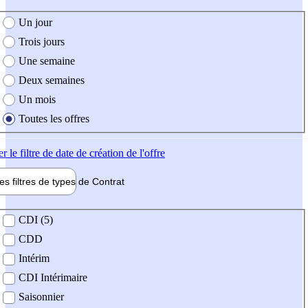
e création de l'offre
Un jour
Trois jours
Une semaine
Deux semaines
Un mois
Toutes les offres
er
le filtre de date de création de l'offre
les filtres de types de
Contrat
de contrat
CDI (5)
CDD
Intérim
CDI Intérimaire
Saisonnier