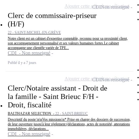
Ajouter cette offre à ma sélection
CDI
Non renseigné
Clerc de commissaire-priseur
(H/F)
22 - SAINT-MICHEL-EN-GRÈVE
Notre client est un cabinet d'expertise comptable, reconnu pour sa proximité client,
son accompagnement personnalisé et ses valeurs humaines fortes.Le cabinet
accompagne une clientèle variée de TPE...
CDI - Non renseigné
Publié il y a 7 jours
Ajouter cette offre à ma sélection
CDI
Non renseigné
Clerc/Notaire assistant - Droit de
la famille - Saint Brieuc F/H -
Droit, fiscalité
BALTHAZAR SELECTION -
22 - SAINT-BRIEUC
Descriptif du poste:\n\nVos missions\n* Prise en charge des dossiers de succession,
de leur ouverture jusqu'à leur règlement (déclarations, actes de notoriété, attestations
immobilières, déclarations...
CDI - Non renseigné