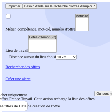
Imprimer
Besoin d'aide sur la recherche d'offres d'emploi ?
Métier, compétence, mot-clé, numéro d'offre
Lieu de travail
Distance autour du lieu choisi
Rechercher
des offres
Créer une alerte
Qui sont n
icher uniquement
 offres France Travail
Cette action recharge la liste des offres
les filtres de
Date de création
de l'offre