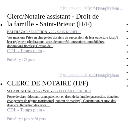
Ajouter cette offre à ma sélection
CDI
Temps plein
Clerc/Notaire assistant - Droit de
la famille - Saint-Brieuc (H/F)
BALTHAZAR SELECTION -
22 - SAINT-BRIEUC
Vos missions Prise en charge des dossiers de succession, de leur ouverture jusqu'à
leur règlement (déclarations, actes de notoriété, attestations immobilières,
déclarations fiscales) Gestion de...
CDI - Temps plein
Publié il y a 23 jours
Ajouter cette offre à ma sélection
CDI
Temps plein
CLERC DE NOTAIRE (H/F)
SELARL NOTAIRES - 22560 -
22 - PLEUMEUR BODOU
Poste de clerc rédacteur, principalement en droit de la famille (succession, donation,
changement de régime matrimonial, contrat de mariage). Constitution et suivi des
dossiers. Rédaction des actes....
CDI - Temps plein
Publié il y a plus de 30 jours