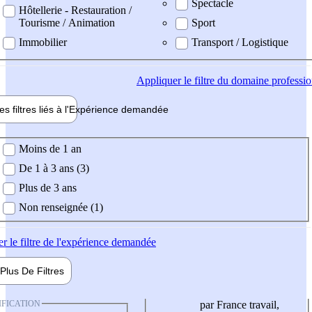
Spectacle
Hôtellerie - Restauration /
Tourisme / Animation
Sport
Immobilier
Transport / Logistique
Appliquer
le filtre du domaine professi
es filtres liés à l'
Expérience
demandée
ience demandée
Moins de 1 an
De 1 à 3 ans (3)
Plus de 3 ans
Non renseignée (1)
er
le filtre de l'expérience demandée
Plus De
Filtres
IFICATION
par France travail,