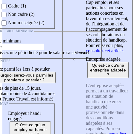
Cap emploi et ses
Cadre (1)
partenaires pour ses
actions concrètes en
Non cadre (2)
faveur du recrutement,
Non renseignée (2)
de l’intégration et de
l’accompagnement de
IRE BRUT MINIMUM
ses collaborateurs en
situation de handicap.
re minimum
Pour en savoir plus,
consultez cet article
.
ssez une périodicité pour le salaire saisi
Entreprise adaptée
NITÉS
Qu'est-ce qu'une
z parmi les 1ers à postuler
entreprise adaptée
?
urquoi serez-vous parmi les
premiers à postuler ?
L'entreprise adaptée
es de plus de 15 jours,
permet à un travailleur
tant moins de 4 candidatures
en situation de
t France Travail est informé)
handicap d'exercer
ICAP
une activité
professionnelle dans
Employeur handi-
des conditions
engagé
adaptées à ses
Qu'est-ce qu'un
capacités. Pour en
employeur handi-
savoir plus,
consultez