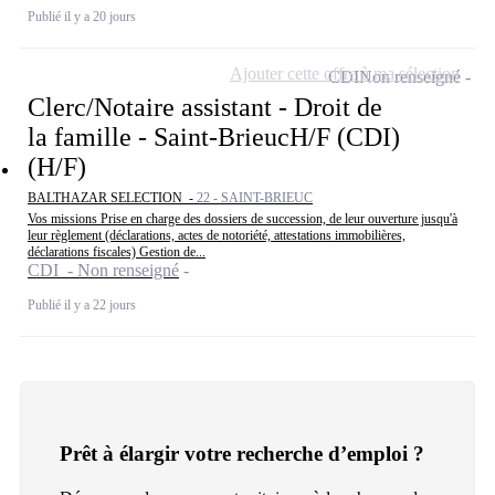
Publié il y a 20 jours
Ajouter cette offre à ma sélection
CDI
Non renseigné
Clerc/Notaire assistant - Droit de
la famille - Saint-BrieucH/F (CDI)
(H/F)
BALTHAZAR SELECTION -
22 - SAINT-BRIEUC
Vos missions Prise en charge des dossiers de succession, de leur ouverture jusqu'à
leur règlement (déclarations, actes de notoriété, attestations immobilières,
déclarations fiscales) Gestion de...
CDI - Non renseigné
Publié il y a 22 jours
Prêt à élargir votre recherche d’emploi ?