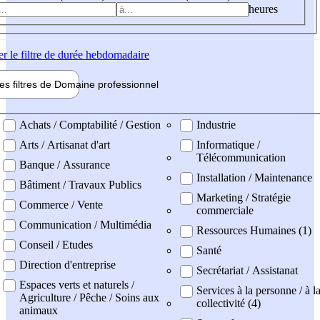
heures
er
le filtre de durée hebdomadaire
les filtres de
Domaine pro
fessionnel
ne professionel
Achats / Comptabilité / Gestion
Industrie
Arts / Artisanat d'art
Informatique /
Télécommunication
Banque / Assurance
Installation / Maintenance
Bâtiment / Travaux Publics
Marketing / Stratégie
Commerce / Vente
commerciale
Communication / Multimédia
Ressources Humaines (1)
Conseil / Etudes
Santé
Direction d'entreprise
Secrétariat / Assistanat
Espaces verts et naturels /
Services à la personne / à l
Agriculture / Pêche / Soins aux
collectivité (4)
animaux