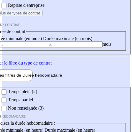
Reprise d'entreprise
plus
de types de contrat
 DE CONTRAT
ée de contrat
ée minimale (en mois)
Durée maximale (en mois)
mois
er
le filtre du type de contrat
les filtres de
Durée hebdo
madaire
 hebdomadaire
Temps plein (2)
Temps partiel
Non renseignée (3)
 HEBDOMADAIRE
cisez la durée hebdomadaire :
ée minimale (en heure)
Durée maximale (en heure)