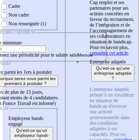
Cap emploi et ses
Cadre
partenaires pour ses
actions concrètes en
Non cadre
faveur du recrutement,
Non renseignée (1)
de l’intégration et de
l’accompagnement de
IRE BRUT MINIMUM
ses collaborateurs en
situation de handicap.
re minimum
Pour en savoir plus,
consultez cet article
.
ssez une périodicité pour le salaire saisi
Entreprise adaptée
NITÉS
Qu'est-ce qu'une
z parmi les 1ers à postuler
entreprise adaptée
?
urquoi serez-vous parmi les
premiers à postuler ?
L'entreprise adaptée
es de plus de 15 jours,
permet à un travailleur
tant moins de 4 candidatures
en situation de
t France Travail est informé)
handicap d'exercer
ICAP
une activité
professionnelle dans
Employeur handi-
des conditions
engagé
adaptées à ses
Qu'est-ce qu'un
capacités. Pour en
employeur handi-
savoir plus,
consultez