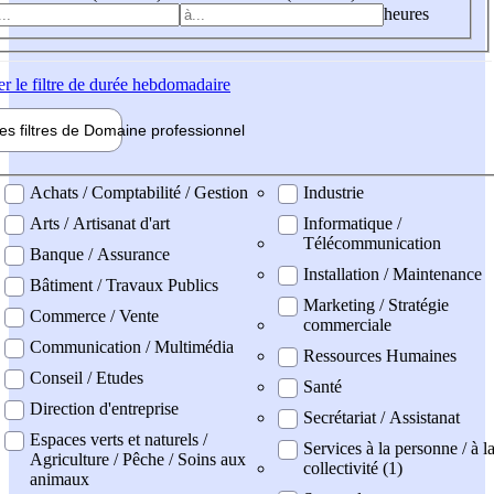
heures
er
le filtre de durée hebdomadaire
les filtres de
Domaine pro
fessionnel
ne professionel
Achats / Comptabilité / Gestion
Industrie
Arts / Artisanat d'art
Informatique /
Télécommunication
Banque / Assurance
Installation / Maintenance
Bâtiment / Travaux Publics
Marketing / Stratégie
Commerce / Vente
commerciale
Communication / Multimédia
Ressources Humaines
Conseil / Etudes
Santé
Direction d'entreprise
Secrétariat / Assistanat
Espaces verts et naturels /
Services à la personne / à l
Agriculture / Pêche / Soins aux
collectivité (1)
animaux