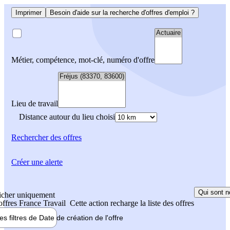
Imprimer
Besoin d'aide sur la recherche d'offres d'emploi ?
Métier, compétence, mot-clé, numéro d'offre
Lieu de travail
Distance autour du lieu choisi
Rechercher
des offres
Créer une alerte
Qui sont n
icher uniquement
 offres France Travail
Cette action recharge la liste des offres
les filtres de
Date de création
de l'offre