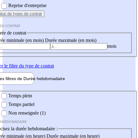
Reprise d'entreprise
plus
de types de contrat
 DE CONTRAT
ée de contrat
ée minimale (en mois)
Durée maximale (en mois)
mois
er
le filtre du type de contrat
les filtres de
Durée hebdo
madaire
 hebdomadaire
Temps plein
Temps partiel
Non renseignée (1)
 HEBDOMADAIRE
cisez la durée hebdomadaire :
ée minimale (en heure)
Durée maximale (en heure)