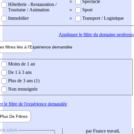
Spectacle
Hôtellerie - Restauration /
Tourisme / Animation
Sport
Immobilier
Transport / Logistique
Appliquer
le filtre du domaine professi
es filtres liés à l'
Expérience
demandée
ience demandée
Moins de 1 an
De 1 à 3 ans
Plus de 3 ans (1)
Non renseignée
er
le filtre de l'expérience demandée
Plus De
Filtres
IFICATION
par France travail,