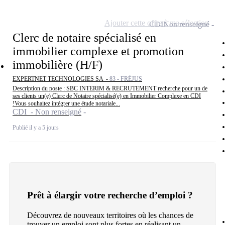
Ajouter cette offre à ma sélection
CDI
Non renseigné
Clerc de notaire spécialisé en
immobilier complexe et promotion
immobilière (H/F)
EXPERTNET TECHNOLOGIES SA -
83 - FRÉJUS
Description du poste : SBC INTERIM & RECRUTEMENT recherche pour un de
ses clients un(e) Clerc de Notaire spécialisé(e) en Immobilier Complexe en CDI
!Vous souhaitez intégrer une étude notariale...
CDI - Non renseigné
Publié il y a 5 jours
Prêt à élargir votre recherche d’emploi ?
Découvrez de nouveaux territoires où les chances de
trouver un emploi sont plus fortes en réalisant un