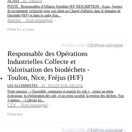
ACASS -
83 - FRÉJUS
POSTE : Responsables d'Affaires Sprinkler H/F DESCRIPTION : Acass, Agence
de recrutement, recherche pour son client un Chargé d'affaires dans le domaine de
l'incendie (H/F) et dans le cadre d'un...
Intérim - Non renseigné
Publié il y a 6 jours
Ajouter cette offre à ma sélection
CDI
Non renseigné
Responsable des Opérations
Industrielles Collecte et
Valorisation des biodéchets -
Toulon, Nice, Fréjus (H/F)
LES ALCHIMISTES -
83 - PUGET-SUR-ARGENS
Notre mission : « Ensemble, composter et nourrir les sols » , croise un enjeu
écologique, la régénération des sols, et un enjeu sociétal, la gestion des déchets. Nos
3 métiers : - Collecter les...
CDI - Non renseigné
Publié hier
Ajouter cette offre à ma sélection
CDI
Non renseigné