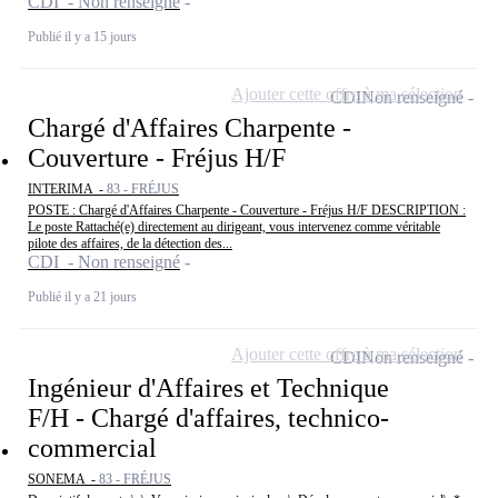
CDI - Non renseigné
Publié il y a 15 jours
Ajouter cette offre à ma sélection
CDI
Non renseigné
Chargé d'Affaires Charpente -
Couverture - Fréjus H/F
INTERIMA -
83 - FRÉJUS
POSTE : Chargé d'Affaires Charpente - Couverture - Fréjus H/F DESCRIPTION :
Le poste Rattaché(e) directement au dirigeant, vous intervenez comme véritable
pilote des affaires, de la détection des...
CDI - Non renseigné
Publié il y a 21 jours
Ajouter cette offre à ma sélection
CDI
Non renseigné
Ingénieur d'Affaires et Technique
F/H - Chargé d'affaires, technico-
commercial
SONEMA -
83 - FRÉJUS