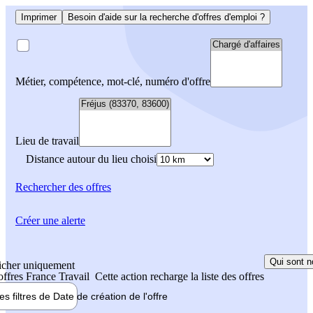
Imprimer
Besoin d'aide sur la recherche d'offres d'emploi ?
Métier, compétence, mot-clé, numéro d'offre
Lieu de travail
Distance autour du lieu choisi
Rechercher
des offres
Créer une alerte
Qui sont n
icher uniquement
 offres France Travail
Cette action recharge la liste des offres
les filtres de
Date de création
de l'offre