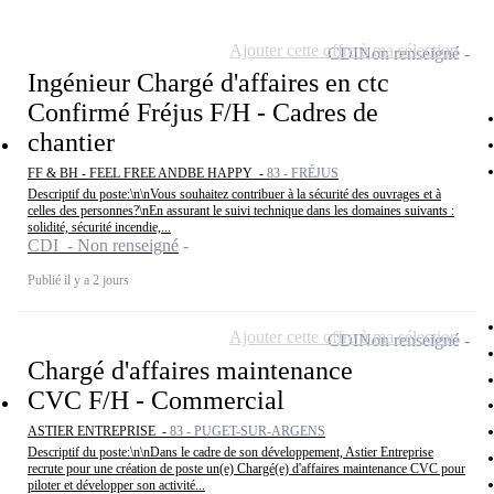
Ajouter cette offre à ma sélection
CDI
Non renseigné
Ingénieur Chargé d'affaires en ctc
Confirmé Fréjus F/H - Cadres de
chantier
FF & BH - FEEL FREE ANDBE HAPPY -
83 - FRÉJUS
Descriptif du poste:\n\nVous souhaitez contribuer à la sécurité des ouvrages et à
celles des personnes?\nEn assurant le suivi technique dans les domaines suivants :
solidité, sécurité incendie,...
CDI - Non renseigné
Publié il y a 2 jours
Ajouter cette offre à ma sélection
CDI
Non renseigné
Chargé d'affaires maintenance
CVC F/H - Commercial
ASTIER ENTREPRISE -
83 - PUGET-SUR-ARGENS
Descriptif du poste:\n\nDans le cadre de son développement, Astier Entreprise
recrute pour une création de poste un(e) Chargé(e) d'affaires maintenance CVC pour
piloter et développer son activité...