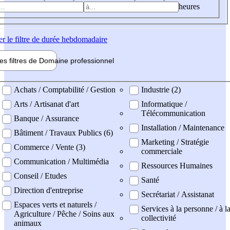
heures
er
le filtre de durée hebdomadaire
les filtres de
Domaine pro
fessionnel
ne professionel
Achats / Comptabilité / Gestion
Industrie (2)
Arts / Artisanat d'art
Informatique /
Télécommunication
Banque / Assurance
Installation / Maintenance
Bâtiment / Travaux Publics (6)
Marketing / Stratégie
Commerce / Vente (3)
commerciale
Communication / Multimédia
Ressources Humaines
Conseil / Etudes
Santé
Direction d'entreprise
Secrétariat / Assistanat
Espaces verts et naturels /
Services à la personne / à l
Agriculture / Pêche / Soins aux
collectivité
animaux