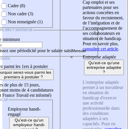
Cap emploi et ses
Cadre (8)
partenaires pour ses
actions concrètes en
Non cadre (3)
faveur du recrutement,
Non renseignée (1)
de l’intégration et de
l’accompagnement de
IRE BRUT MINIMUM
ses collaborateurs en
situation de handicap.
re minimum
Pour en savoir plus,
consultez cet article
.
ssez une périodicité pour le salaire saisi
Entreprise adaptée
NITÉS
Qu'est-ce qu'une
z parmi les 1ers à postuler
entreprise adaptée
?
urquoi serez-vous parmi les
premiers à postuler ?
L'entreprise adaptée
es de plus de 15 jours,
permet à un travailleur
tant moins de 4 candidatures
en situation de
t France Travail est informé)
handicap d'exercer
ICAP
une activité
professionnelle dans
Employeur handi-
des conditions
engagé
adaptées à ses
Qu'est-ce qu'un
capacités. Pour en
employeur handi-
savoir plus,
consultez