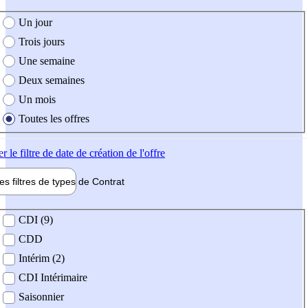
e création de l'offre
Un jour
Trois jours
Une semaine
Deux semaines
Un mois
Toutes les offres
er
le filtre de date de création de l'offre
les filtres de types de
Contrat
de contrat
CDI (9)
CDD
Intérim (2)
CDI Intérimaire
Saisonnier