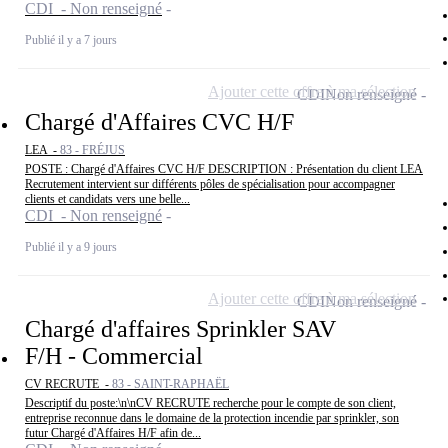
CDI - Non renseigné
Publié il y a 7 jours
Ajouter cette offre à ma sélection
CDI
Non renseigné
Chargé d'Affaires CVC H/F
LEA -
83 - FRÉJUS
POSTE : Chargé d'Affaires CVC H/F DESCRIPTION : Présentation du client LEA
Recrutement intervient sur différents pôles de spécialisation pour accompagner
clients et candidats vers une belle...
CDI - Non renseigné
Publié il y a 9 jours
Ajouter cette offre à ma sélection
CDI
Non renseigné
Chargé d'affaires Sprinkler SAV
F/H - Commercial
CV RECRUTE -
83 - SAINT-RAPHAËL
Descriptif du poste:\n\nCV RECRUTE recherche pour le compte de son client,
entreprise reconnue dans le domaine de la protection incendie par sprinkler, son
futur Chargé d'Affaires H/F afin de...