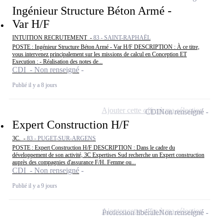
Ingénieur Structure Béton Armé -
Var H/F
INTUITION RECRUTEMENT -
83 - SAINT-RAPHAËL
POSTE : Ingénieur Structure Béton Armé - Var H/F DESCRIPTION : À ce titre,
vous intervenez principalement sur les missions de calcul en Conception ET
Execution : - Réalisation des notes de...
CDI - Non renseigné
Publié il y a 8 jours
Ajouter cette offre à ma sélection
CDI
Non renseigné
Expert Construction H/F
3C. -
83 - PUGET-SUR-ARGENS
POSTE : Expert Construction H/F DESCRIPTION : Dans le cadre du
développement de son activité, 3C Expertises Sud recherche un Expert construction
auprès des compagnies d'assurance F/H. Femme ou...
CDI - Non renseigné
Publié il y a 9 jours
Ajouter cette offre à ma sélection
Profession libérale
Non renseigné