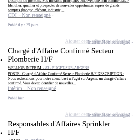
Descriptif du poste:\n\nVos missions principales :\nDéveloppement commercial\n*
Identifier, qualifier et prospecter de nouvelles opportunités auprès de grands
comptes (banque, télécom, industrie,...
CDI - Non renseigné
Publié il y a 25 jours
Ajouter cette offre à ma sélection
Intérim
Non renseigné
Chargé d'Affaire Confirmé Secteur
Plomberie H/F
WELLJOB INTERIM -
83 - PUGET-SUR-ARGENS
POSTE : Chargé d'Affaire Confirmé Secteur Plomberie H/F DESCRIPTION :
Nous recherchons pour notre client, basé à Puget sur Argens, un chargé d'affaire
confirmé. Vous devez identifier de nouvelles...
Intérim - Non renseigné
Publié hier
Ajouter cette offre à ma sélection
Intérim
Non renseigné
Responsables d'Affaires Sprinkler
H/F