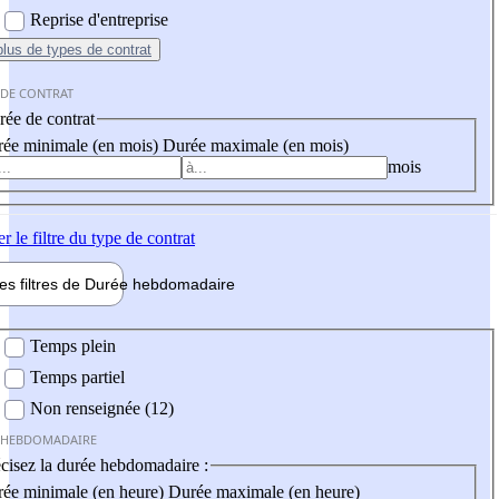
Reprise d'entreprise
plus
de types de contrat
 DE CONTRAT
ée de contrat
ée minimale (en mois)
Durée maximale (en mois)
mois
er
le filtre du type de contrat
les filtres de
Durée hebdo
madaire
 hebdomadaire
Temps plein
Temps partiel
Non renseignée (12)
 HEBDOMADAIRE
cisez la durée hebdomadaire :
ée minimale (en heure)
Durée maximale (en heure)