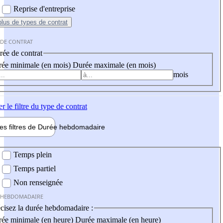
Reprise d'entreprise
plus
de types de contrat
 DE CONTRAT
ée de contrat
ée minimale (en mois)
Durée maximale (en mois)
mois
er
le filtre du type de contrat
les filtres de
Durée hebdo
madaire
 hebdomadaire
Temps plein
Temps partiel
Non renseignée
 HEBDOMADAIRE
cisez la durée hebdomadaire :
ée minimale (en heure)
Durée maximale (en heure)