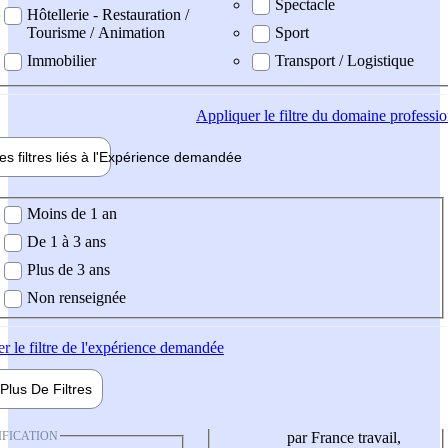
Spectacle
Hôtellerie - Restauration /
Tourisme / Animation
Sport
Immobilier
Transport / Logistique
Appliquer
le filtre du domaine professi
es filtres liés à l'
Expérience
demandée
ience demandée
Moins de 1 an
De 1 à 3 ans
Plus de 3 ans
Non renseignée
er
le filtre de l'expérience demandée
Plus De
Filtres
IFICATION
par France travail,