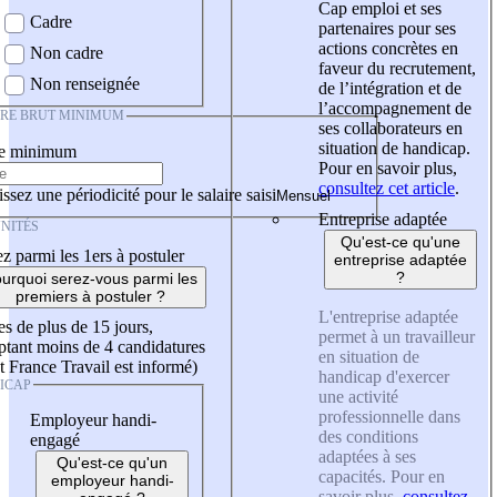
Cap emploi et ses
Cadre
partenaires pour ses
actions concrètes en
Non cadre
faveur du recrutement,
Non renseignée
de l’intégration et de
l’accompagnement de
IRE BRUT MINIMUM
ses collaborateurs en
situation de handicap.
re minimum
Pour en savoir plus,
consultez cet article
.
ssez une périodicité pour le salaire saisi
Entreprise adaptée
NITÉS
Qu'est-ce qu'une
z parmi les 1ers à postuler
entreprise adaptée
?
urquoi serez-vous parmi les
premiers à postuler ?
L'entreprise adaptée
es de plus de 15 jours,
permet à un travailleur
tant moins de 4 candidatures
en situation de
t France Travail est informé)
handicap d'exercer
ICAP
une activité
professionnelle dans
Employeur handi-
des conditions
engagé
adaptées à ses
Qu'est-ce qu'un
capacités. Pour en
employeur handi-
savoir plus,
consultez