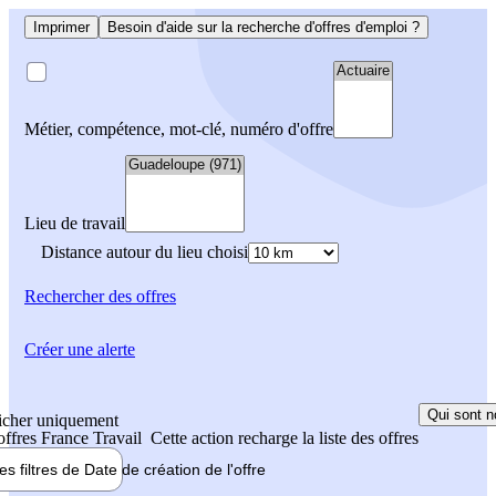
Imprimer
Besoin d'aide sur la recherche d'offres d'emploi ?
Métier, compétence, mot-clé, numéro d'offre
Lieu de travail
Distance autour du lieu choisi
Rechercher
des offres
Créer une alerte
Qui sont n
icher uniquement
 offres France Travail
Cette action recharge la liste des offres
les filtres de
Date de création
de l'offre