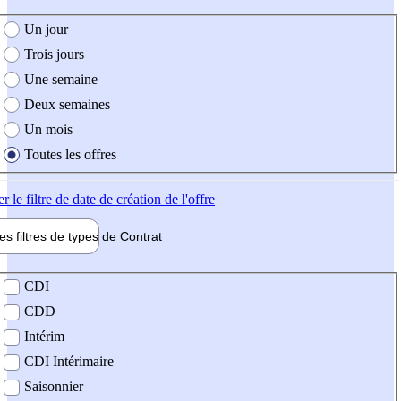
e création de l'offre
Un jour
Trois jours
Une semaine
Deux semaines
Un mois
Toutes les offres
er
le filtre de date de création de l'offre
les filtres de types de
Contrat
de contrat
CDI
CDD
Intérim
CDI Intérimaire
Saisonnier