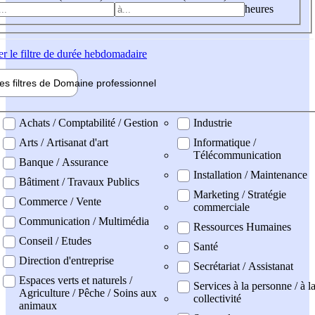
heures
er
le filtre de durée hebdomadaire
les filtres de
Domaine pro
fessionnel
ne professionel
Achats / Comptabilité / Gestion
Industrie
Arts / Artisanat d'art
Informatique /
Télécommunication
Banque / Assurance
Installation / Maintenance
Bâtiment / Travaux Publics
Marketing / Stratégie
Commerce / Vente
commerciale
Communication / Multimédia
Ressources Humaines
Conseil / Etudes
Santé
Direction d'entreprise
Secrétariat / Assistanat
Espaces verts et naturels /
Services à la personne / à l
Agriculture / Pêche / Soins aux
collectivité
animaux