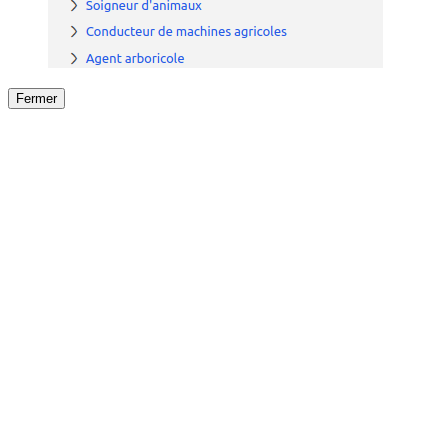
Fermer
Fermer
le détail de l'offre
/
Offre
sur
Offre précéden