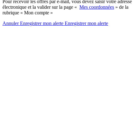
Pour recevoir les offres par e-mail, vous devez saisir votre adresse
électronique et la valider sur la page «
Mes coordonnées
» de la
rubrique « Mon compte »
Annuler
Enregistrer mon alerte
Enregistrer
mon alerte