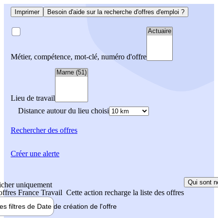
Imprimer
Besoin d'aide sur la recherche d'offres d'emploi ?
Métier, compétence, mot-clé, numéro d'offre
Lieu de travail
Distance autour du lieu choisi
Rechercher
des offres
Créer une alerte
Qui sont n
icher uniquement
 offres France Travail
Cette action recharge la liste des offres
les filtres de
Date de création
de l'offre