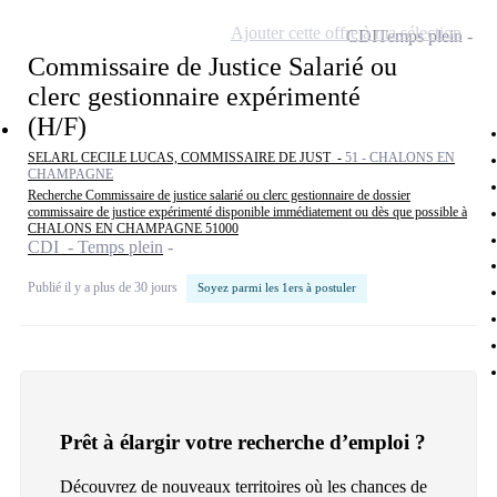
Ajouter cette offre à ma sélection
CDI
Temps plein
Commissaire de Justice Salarié ou
clerc gestionnaire expérimenté
(H/F)
SELARL CECILE LUCAS, COMMISSAIRE DE JUST -
51 - CHALONS EN
CHAMPAGNE
Recherche Commissaire de justice salarié ou clerc gestionnaire de dossier
commissaire de justice expérimenté disponible immédiatement ou dès que possible à
CHALONS EN CHAMPAGNE 51000
CDI - Temps plein
Publié il y a plus de 30 jours
Soyez parmi les 1ers à postuler
Prêt à élargir votre recherche d’emploi ?
Découvrez de nouveaux territoires où les chances de