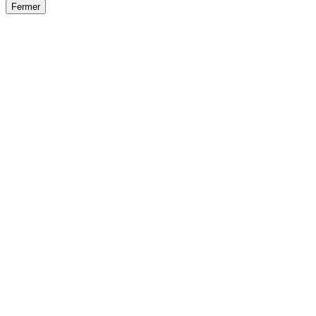
Fermer
Fermer
le détail de l'offre
/
Offre
sur
Offre précéden