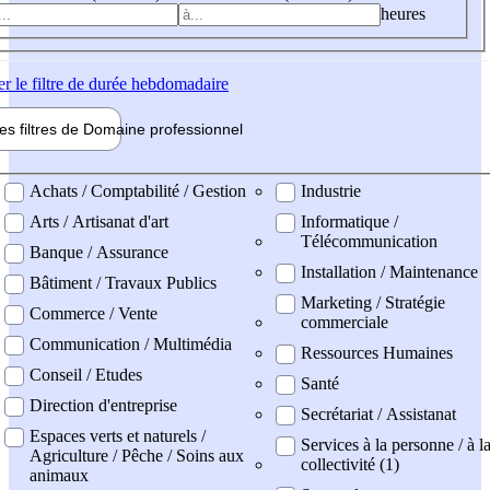
heures
er
le filtre de durée hebdomadaire
les filtres de
Domaine pro
fessionnel
ne professionel
Achats / Comptabilité / Gestion
Industrie
Arts / Artisanat d'art
Informatique /
Télécommunication
Banque / Assurance
Installation / Maintenance
Bâtiment / Travaux Publics
Marketing / Stratégie
Commerce / Vente
commerciale
Communication / Multimédia
Ressources Humaines
Conseil / Etudes
Santé
Direction d'entreprise
Secrétariat / Assistanat
Espaces verts et naturels /
Services à la personne / à l
Agriculture / Pêche / Soins aux
collectivité (1)
animaux