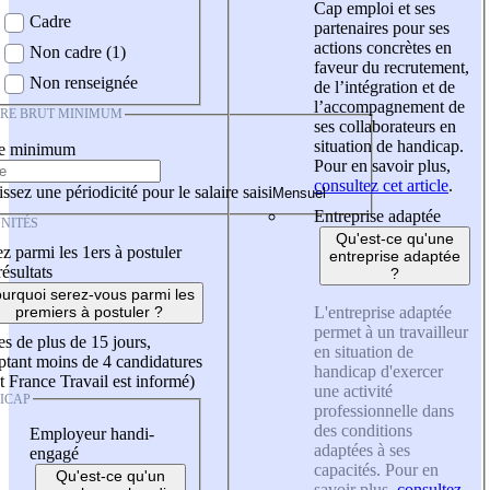
Cap emploi et ses
Cadre
partenaires pour ses
actions concrètes en
Non cadre (1)
faveur du recrutement,
Non renseignée
de l’intégration et de
l’accompagnement de
IRE BRUT MINIMUM
ses collaborateurs en
situation de handicap.
re minimum
Pour en savoir plus,
consultez cet article
.
ssez une périodicité pour le salaire saisi
Entreprise adaptée
NITÉS
Qu'est-ce qu'une
z parmi les 1ers à postuler
entreprise adaptée
résultats
?
urquoi serez-vous parmi les
L'entreprise adaptée
premiers à postuler ?
permet à un travailleur
es de plus de 15 jours,
en situation de
tant moins de 4 candidatures
handicap d'exercer
t France Travail est informé)
une activité
ICAP
professionnelle dans
des conditions
Employeur handi-
adaptées à ses
engagé
capacités. Pour en
Qu'est-ce qu'un
savoir plus,
consultez