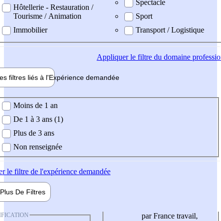
Spectacle
Hôtellerie - Restauration /
Tourisme / Animation
Sport
Immobilier
Transport / Logistique
Appliquer
le filtre du domaine professi
es filtres liés à l'
Expérience
demandée
ience demandée
Moins de 1 an
De 1 à 3 ans (1)
Plus de 3 ans
Non renseignée
er
le filtre de l'expérience demandée
Plus De
Filtres
IFICATION
par France travail,