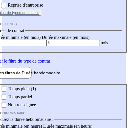
Reprise d'entreprise
plus
de types de contrat
 DE CONTRAT
ée de contrat
ée minimale (en mois)
Durée maximale (en mois)
mois
er
le filtre du type de contrat
les filtres de
Durée hebdo
madaire
 hebdomadaire
Temps plein (1)
Temps partiel
Non renseignée
 HEBDOMADAIRE
cisez la durée hebdomadaire :
ée minimale (en heure)
Durée maximale (en heure)