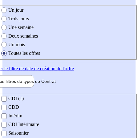
e création de l'offre
Un jour
Trois jours
Une semaine
Deux semaines
Un mois
Toutes les offres
er
le filtre de date de création de l'offre
les filtres de types de
Contrat
de contrat
CDI (1)
CDD
Intérim
CDI Intérimaire
Saisonnier