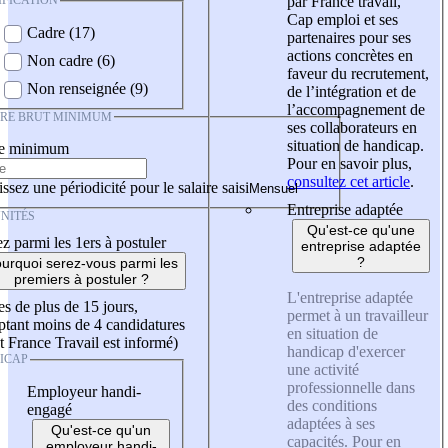
IFICATION
par France travail,
Cap emploi et ses
Cadre (17)
partenaires pour ses
actions concrètes en
Non cadre (6)
faveur du recrutement,
Non renseignée (9)
de l’intégration et de
l’accompagnement de
IRE BRUT MINIMUM
ses collaborateurs en
situation de handicap.
re minimum
Pour en savoir plus,
consultez cet article
.
ssez une périodicité pour le salaire saisi
Entreprise adaptée
NITÉS
Qu'est-ce qu'une
z parmi les 1ers à postuler
entreprise adaptée
?
urquoi serez-vous parmi les
premiers à postuler ?
L'entreprise adaptée
es de plus de 15 jours,
permet à un travailleur
tant moins de 4 candidatures
en situation de
t France Travail est informé)
handicap d'exercer
ICAP
une activité
professionnelle dans
Employeur handi-
des conditions
engagé
adaptées à ses
Qu'est-ce qu'un
capacités. Pour en
employeur handi-