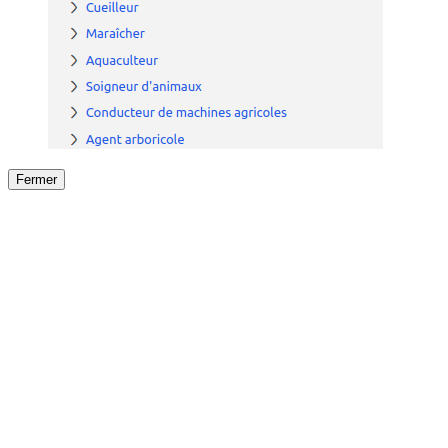
Fermer
Fermer
le détail de l'offre
/
Offre
sur
Offre précéden