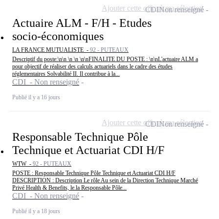
Ajouter cette offre à ma sélection
CDI
Non renseigné
Actuaire ALM - F/H - Etudes
socio-économiques
LA FRANCE MUTUALISTE -
92 - PUTEAUX
Descriptif du poste:\n\n \n \n \n\nFINALITE DU POSTE : \n\nL'actuaire ALM a
pour objectif de réaliser des calculs actuariels dans le cadre des études
réglementaires Solvabilité II. Il contribue à la...
CDI - Non renseigné
Publié il y a 16 jours
Ajouter cette offre à ma sélection
CDI
Non renseigné
Responsable Technique Pôle
Technique et Actuariat CDI H/F
WTW -
92 - PUTEAUX
POSTE : Responsable Technique Pôle Technique et Actuariat CDI H/F
DESCRIPTION : Description Le rôle Au sein de la Direction Technique Marché
Privé Health & Benefits, le.la Responsable Pôle...
CDI - Non renseigné
Publié il y a 18 jours