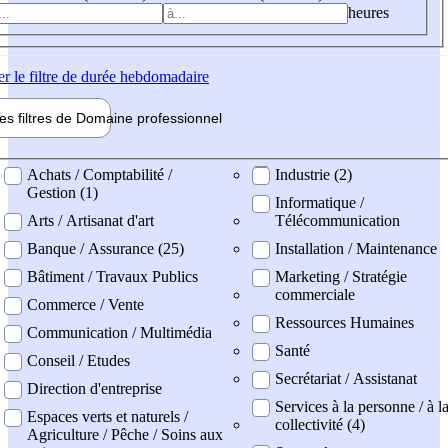
heures
er
le filtre de durée hebdomadaire
les filtres de
Domaine pro
fessionnel
ne professionel
Achats / Comptabilité /
Industrie (2)
Gestion (1)
Informatique /
Arts / Artisanat d'art
Télécommunication
Banque / Assurance (25)
Installation / Maintenance
Bâtiment / Travaux Publics
Marketing / Stratégie
commerciale
Commerce / Vente
Ressources Humaines
Communication / Multimédia
Santé
Conseil / Etudes
Secrétariat / Assistanat
Direction d'entreprise
Services à la personne / à l
Espaces verts et naturels /
collectivité (4)
Agriculture / Pêche / Soins aux