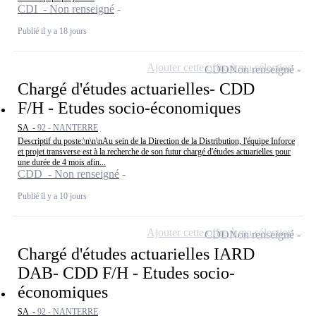
CDI - Non renseigné
Publié il y a 18 jours
Ajouter cette offre à ma sélection
CDD
Non renseigné
Chargé d'études actuarielles- CDD
F/H - Etudes socio-économiques
SA -
92 - NANTERRE
Descriptif du poste:\n\n\nAu sein de la Direction de la Distribution, l'équipe Inforce
et projet transverse est à la recherche de son futur chargé d'études actuarielles pour
une durée de 4 mois afin...
CDD - Non renseigné
Publié il y a 10 jours
Ajouter cette offre à ma sélection
CDD
Non renseigné
Chargé d'études actuarielles IARD
DAB- CDD F/H - Etudes socio-
économiques
SA -
92 - NANTERRE