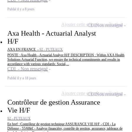
Publié il y a 8 jours
Ajouter cette offre à ma sélection
CDI
Non renseigné
Axa Health - Actuarial Analyst
H/F
AXA EN FRANCE -
92 - PUTEAUX
POSTE : Axa Health - Actuarial Analyst H/F DESCRIPTION : Within AXA Health
Solutions Actuarial Function, we ensure the technical commitments and results in
accordance with various standards: Social,...
CDI - Non renseigné
Publié il y a 18 jours
Ajouter cette offre à ma sélection
CDI
Non renseigné
Contrôleur de gestion Assurance
Vie H/F
92 - PUTEAUX
En bref : Contrôleur de gestion technique ASSURANCE VIE H/F - CDI - La
Défense - 55/60k€ - Analyse financière, contrôle de gestion, assurance, tableaux de