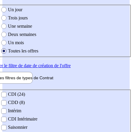
e création de l'offre
Un jour
Trois jours
Une semaine
Deux semaines
Un mois
Toutes les offres
er
le filtre de date de création de l'offre
les filtres de types de
Contrat
de contrat
CDI (24)
CDD (8)
Intérim
CDI Intérimaire
Saisonnier