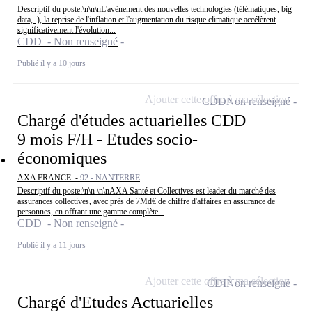
Descriptif du poste:\n\n\nL'avènement des nouvelles technologies (télématiques, big
data, .), la reprise de l'inflation et l'augmentation du risque climatique accélèrent
significativement l'évolution...
CDD - Non renseigné
Publié il y a 10 jours
Ajouter cette offre à ma sélection
CDD
Non renseigné
Chargé d'études actuarielles CDD
9 mois F/H - Etudes socio-
économiques
AXA FRANCE -
92 - NANTERRE
Descriptif du poste:\n\n \n\nAXA Santé et Collectives est leader du marché des
assurances collectives, avec près de 7Md€ de chiffre d'affaires en assurance de
personnes, en offrant une gamme complète...
CDD - Non renseigné
Publié il y a 11 jours
Ajouter cette offre à ma sélection
CDI
Non renseigné
Chargé d'Etudes Actuarielles