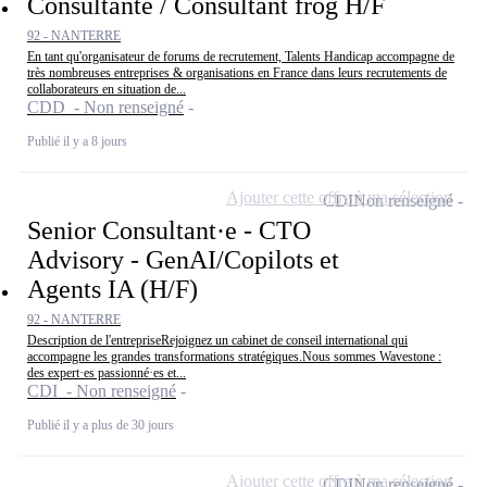
Consultante / Consultant frog H/F
92 - NANTERRE
En tant qu'organisateur de forums de recrutement, Talents Handicap accompagne de
très nombreuses entreprises & organisations en France dans leurs recrutements de
collaborateurs en situation de...
CDD - Non renseigné
Publié il y a 8 jours
Ajouter cette offre à ma sélection
CDI
Non renseigné
Senior Consultant·e - CTO
Advisory - GenAI/Copilots et
Agents IA (H/F)
92 - NANTERRE
Description de l'entrepriseRejoignez un cabinet de conseil international qui
accompagne les grandes transformations stratégiques.Nous sommes Wavestone :
des expert·es passionné·es et...
CDI - Non renseigné
Publié il y a plus de 30 jours
Ajouter cette offre à ma sélection
CDI
Non renseigné