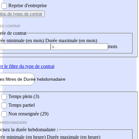
Reprise d'entreprise
plus
de types de contrat
 DE CONTRAT
ée de contrat
ée minimale (en mois)
Durée maximale (en mois)
mois
er
le filtre du type de contrat
les filtres de
Durée hebdo
madaire
 hebdomadaire
Temps plein (3)
Temps partiel
Non renseignée (29)
 HEBDOMADAIRE
cisez la durée hebdomadaire :
ée minimale (en heure)
Durée maximale (en heure)