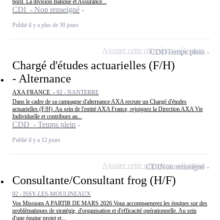
bord. La division Banque et Assurance...
CDI - Non renseigné
Publié il y a plus de 30 jours
Ajouter cette offre à ma sélection
CDD
Temps plein
Chargé d'études actuarielles (F/H)
- Alternance
AXA FRANCE -
92 - NANTERRE
Dans le cadre de sa campagne d'alternance AXA recrute un Chargé d'études
actuarielles (F/H). Au sein de l'entité AXA France, rejoignez la Direction AXA Vie
Individuelle et contribuez au...
CDD - Temps plein
Publié il y a 12 jours
Ajouter cette offre à ma sélection
CDI
Non renseigné
Consultante/Consultant frog (H/F)
92 - ISSY-LES-MOULINEAUX
Vos Missions A PARTIR DE MARS 2026 Vous accompagnerez les équipes sur des
problématiques de stratégie, d'organisation et d'efficacité opérationnelle. Au sein
d'une équipe projet et...