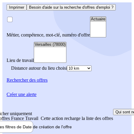
Imprimer
Besoin d'aide sur la recherche d'offres d'emploi ?
Métier, compétence, mot-clé, numéro d'offre
Lieu de travail
Distance autour du lieu choisi
Rechercher
des offres
Créer une alerte
Qui sont n
icher uniquement
 offres France Travail
Cette action recharge la liste des offres
les filtres de
Date de création
de l'offre