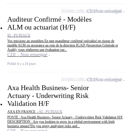
Ajouter cette offre à ma sélection
CDI
Non renseigné
Auditeur Confirmé - Modèles
ALM ou actuariat (H/F)
92 - PUTEAUX
Vos missions au quotidien En tant quauditeur confirmé spécialisé en risque de
modèle ALM ou assurance au sein de la direction IGAD (Inspection Générale et
Audit), vous réaliserez une évaluation sur...
CDI - Non renseigné
Publié il y a 24 jours
Ajouter cette offre à ma sélection
CDI
Non renseigné
Axa Health Business- Senior
Actuary - Underwriting Risk
Validation H/F
AXA EN FRANCE -
92 - PUTEAUX
POSTE : Axa Health Business- Senior Actuary - Underwriting Risk Validation H/F
DESCRIPTION : Are you looking to grow in a global environment with high
business impact?Do you enjoy analyzing risks and...
CDI - Non renseigné