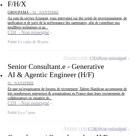
F/H/X
GROUPAMA -
92 - NANTERRE
Au sein du service Actuariat, vous intervenez sur des sujets de provisionnement, de
tarification et de suivi de la performance des partenaires, afin de contribuer aux
équilibres techniques et au...
CDI - Non renseigné
Publié il y a plus de 30 jours
Ajouter cette offre à ma sélection
CDI
Non renseigné
Senior Consultant.e - Generative
AI & Agentic Engineer (H/F)
92 - NANTERRE
En tant qu'organisateur de forums de recrutement, Talents Handicap accompagne de
très nombreuses entreprises & organisations en France dans leurs recrutements de
collaborateurs en situation de...
CDI - Non renseigné
Publié il y a 7 jours
Ajouter cette offre à ma sélection
CDD
Non renseigné