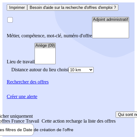
Imprimer
Besoin d'aide sur la recherche d'offres d'emploi ?
Métier, compétence, mot-clé, numéro d'offre
Lieu de travail
Distance autour du lieu choisi
Rechercher
des offres
Créer une alerte
Qui sont n
icher uniquement
 offres France Travail
Cette action recharge la liste des offres
les filtres de
Date de création
de l'offre