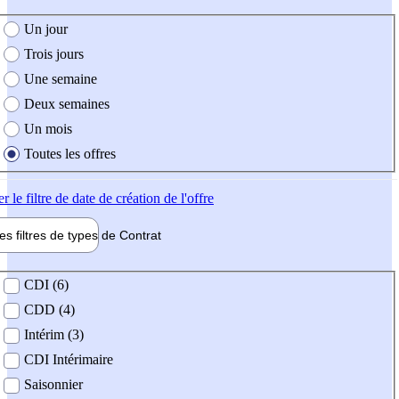
e création de l'offre
Un jour
Trois jours
Une semaine
Deux semaines
Un mois
Toutes les offres
er
le filtre de date de création de l'offre
les filtres de types de
Contrat
de contrat
CDI (6)
CDD (4)
Intérim (3)
CDI Intérimaire
Saisonnier