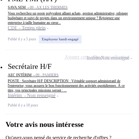
SAVA.SEM -
09 - AX LES THERMES
Vous recherchez un poste polyvalent alliant achats, gestion administrative, pilotage
budgétaire et suivi de projets dans un environnement unique ? Rejoignez une
entreprise à taille humaine au cœur...
CDI - Temps plein
Publié il y a 5 jours
Employeur handi-engagé
Ajouter cette offre à ma sélection
Intérim
Non renseigné
Secrétaire H/F
AEC INTÉRIM -
09 - PAMIERS
POSTE : Secrétaire H/F DESCRIPTION : Véritable support administratif de
l'entreprise, vous assurez le bon fonctionnement des activités quotidiennes. À ce
titre, vos principales missions seront : ...
Intérim - Non renseigné
Publié il y a 18 jours
Votre avis nous intéresse
Qu'avez-vous pensé du service de recherche d'offres ?