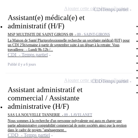
Ajouter cette offre à ma sélection
CDI
Temps partiel
Assistant(e) médical(e) et
administratif (H/F)
MSP MULTISITE DE SAINT GIRONS 09 -
09 - SAINT-GIRONS
La Maison de Santé Pluriprofessionnelle recherche un secrétaire médical (H/F) pour
un CDI 25h/semaine à partir de septembre suite à un départ à la retraite. Vous
travaillerez : - Lundi 9h-12h /...
CDI - Temps partiel
Publié il y a 6 jours
Ajouter cette offre à ma sélection
CDD
Temps partiel
Assistant administratif et
commercial / Assistante
administrative (H/F)
SAS LA NOUVELLE TANNERIE -
09 - LAVELANET
Nous sommes à la recherche d'un personne polyvalente qui aura en charge une
partie administrative comptabilité commercial de notre sociétés ainsi que la gestion
dans le cadre de projets "aménagement...
CDD - Temps partiel