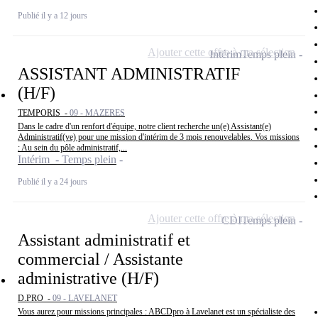
Publié il y a 12 jours
Ajouter cette offre à ma sélection
Intérim
Temps plein
ASSISTANT ADMINISTRATIF
(H/F)
TEMPORIS -
09 - MAZERES
Dans le cadre d'un renfort d'équipe, notre client recherche un(e) Assistant(e)
Administratif(ve) pour une mission d'intérim de 3 mois renouvelables. Vos missions
: Au sein du pôle administratif,...
Intérim - Temps plein
Publié il y a 24 jours
Ajouter cette offre à ma sélection
CDI
Temps plein
Assistant administratif et
commercial / Assistante
administrative (H/F)
D.PRO -
09 - LAVELANET
Vous aurez pour missions principales : ABCDpro à Lavelanet est un spécialiste des