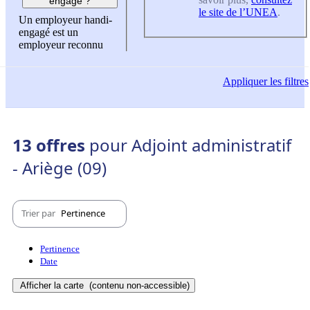
engagé ?
le site de l’UNEA
.
Un employeur handi-
engagé est un
employeur reconnu
Appliquer
les filtres
13 offres
pour Adjoint administratif
- Ariège (09)
Trier par
Pertinence
Pertinence
Date
Afficher la carte
(contenu non-accessible)