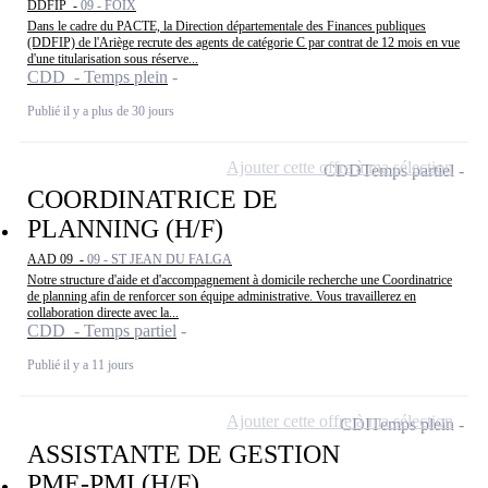
DDFIP -
09 - FOIX
Dans le cadre du PACTE, la Direction départementale des Finances publiques
(DDFIP) de l'Ariège recrute des agents de catégorie C par contrat de 12 mois en vue
d'une titularisation sous réserve...
CDD - Temps plein
Publié il y a plus de 30 jours
Ajouter cette offre à ma sélection
CDD
Temps partiel
COORDINATRICE DE
PLANNING (H/F)
AAD 09 -
09 - ST JEAN DU FALGA
Notre structure d'aide et d'accompagnement à domicile recherche une Coordinatrice
de planning afin de renforcer son équipe administrative. Vous travaillerez en
collaboration directe avec la...
CDD - Temps partiel
Publié il y a 11 jours
Ajouter cette offre à ma sélection
CDI
Temps plein
ASSISTANTE DE GESTION
PME-PMI (H/F)