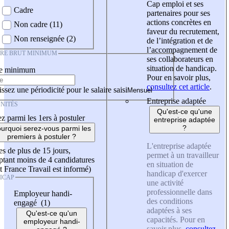
Cap emploi et ses
Cadre
partenaires pour ses
actions concrètes en
Non cadre (11)
faveur du recrutement,
Non renseignée (2)
de l’intégration et de
l’accompagnement de
IRE BRUT MINIMUM
ses collaborateurs en
situation de handicap.
re minimum
Pour en savoir plus,
consultez cet article
.
ssez une périodicité pour le salaire saisi
Entreprise adaptée
NITÉS
Qu'est-ce qu'une
z parmi les 1ers à postuler
entreprise adaptée
?
urquoi serez-vous parmi les
premiers à postuler ?
L'entreprise adaptée
es de plus de 15 jours,
permet à un travailleur
tant moins de 4 candidatures
en situation de
t France Travail est informé)
handicap d'exercer
ICAP
une activité
professionnelle dans
Employeur handi-
des conditions
engagé (1)
adaptées à ses
Qu'est-ce qu'un
capacités. Pour en
employeur handi-
savoir plus,
consultez