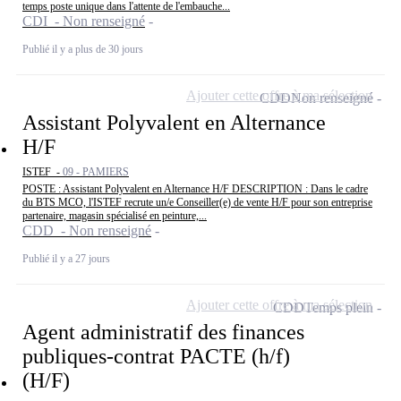
temps poste unique dans l'attente de l'embauche...
CDI - Non renseigné
Publié il y a plus de 30 jours
Ajouter cette offre à ma sélection
CDD
Non renseigné
Assistant Polyvalent en Alternance
H/F
ISTEF -
09 - PAMIERS
POSTE : Assistant Polyvalent en Alternance H/F DESCRIPTION : Dans le cadre
du BTS MCO, l'ISTEF recrute un/e Conseiller(e) de vente H/F pour son entreprise
partenaire, magasin spécialisé en peinture,...
CDD - Non renseigné
Publié il y a 27 jours
Ajouter cette offre à ma sélection
CDD
Temps plein
Agent administratif des finances
publiques-contrat PACTE (h/f)
(H/F)