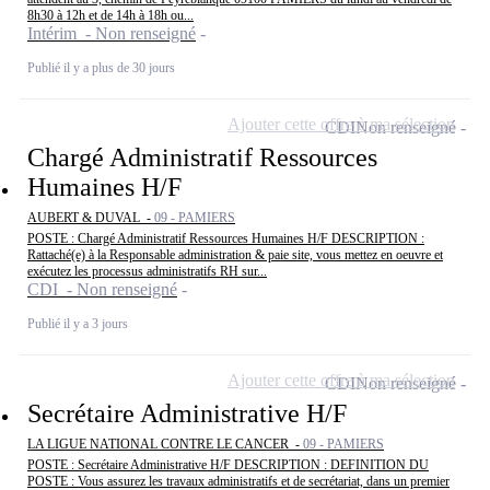
8h30 à 12h et de 14h à 18h ou...
Intérim - Non renseigné
Publié il y a plus de 30 jours
Ajouter cette offre à ma sélection
CDI
Non renseigné
Chargé Administratif Ressources
Humaines H/F
AUBERT & DUVAL -
09 - PAMIERS
POSTE : Chargé Administratif Ressources Humaines H/F DESCRIPTION :
Rattaché(e) à la Responsable administration & paie site, vous mettez en oeuvre et
exécutez les processus administratifs RH sur...
CDI - Non renseigné
Publié il y a 3 jours
Ajouter cette offre à ma sélection
CDI
Non renseigné
Secrétaire Administrative H/F
LA LIGUE NATIONAL CONTRE LE CANCER -
09 - PAMIERS
POSTE : Secrétaire Administrative H/F DESCRIPTION : DEFINITION DU
POSTE : Vous assurez les travaux administratifs et de secrétariat, dans un premier