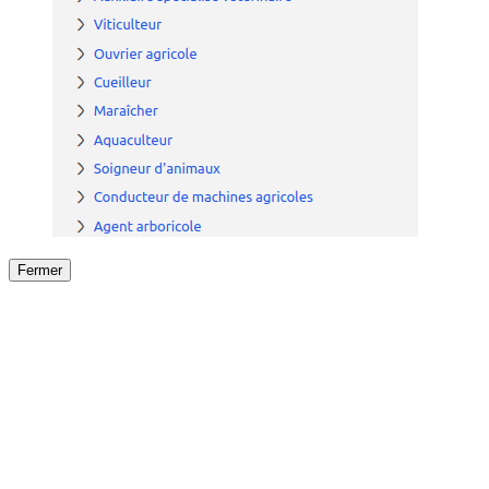
Fermer
Fermer
le détail de l'offre
/
Offre
sur
Offre précéden