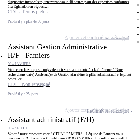
diagnostics immobiliers, intervenant sous 48 heures pour des expertises conformes
à la législation en vigueur,...
CDI - Temps plein
Publié il y a plus de 30 jours
Ajouter cette offre à ma sélection
CDI
Non renseigné
Assistant Gestion Administrative
H/F - Pamiers
09 - PAMIERS
Vous cherchez un poste polyvalent où votre autonomie fait la différence ? Nous
recherchons un(e) Assistant(e) de Gestion afin d'être le pilier administratif et le pivot
central de...
CDI - Non renseigné
Publié il y a 25 jours
Ajouter cette offre à ma sélection
Intérim
Non renseigné
Assistant administratif (F/H)
09 - ARIÈGE
Venez à notre rencontre chez ACTUAL PAMIERS ! L'équipe de Pamiers vous
attendent au 3, chemin de Peyreblanque 09100 PAMIERS du lundi au vendredi de