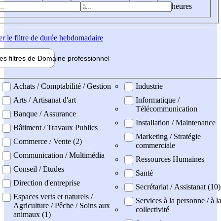
heures
er
le filtre de durée hebdomadaire
les filtres de
Domaine pro
fessionnel
ne professionel
Achats / Comptabilité / Gestion
Industrie
Arts / Artisanat d'art
Informatique /
Télécommunication
Banque / Assurance
Installation / Maintenance
Bâtiment / Travaux Publics
Marketing / Stratégie
Commerce / Vente (2)
commerciale
Communication / Multimédia
Ressources Humaines
Conseil / Etudes
Santé
Direction d'entreprise
Secrétariat / Assistanat (10)
Espaces verts et naturels /
Services à la personne / à l
Agriculture / Pêche / Soins aux
collectivité
animaux (1)