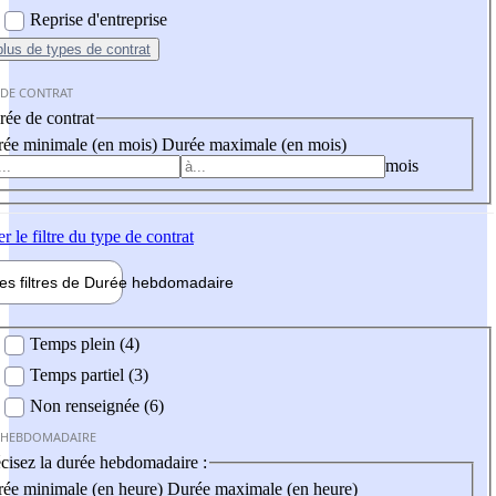
Reprise d'entreprise
plus
de types de contrat
 DE CONTRAT
ée de contrat
ée minimale (en mois)
Durée maximale (en mois)
mois
er
le filtre du type de contrat
les filtres de
Durée hebdo
madaire
 hebdomadaire
Temps plein (4)
Temps partiel (3)
Non renseignée (6)
 HEBDOMADAIRE
cisez la durée hebdomadaire :
ée minimale (en heure)
Durée maximale (en heure)