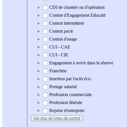
CDI de chantier ou d'opération
Contrat d'Engagement Educatif
Contrat intermittent
Contrat pacte
Contrat d'usage
CUI - CAE
CUI - CIE
Engagement à servir dans la réserve
Franchise
Insertion par l'activ.éco.
Portage salarial
Profession commerciale
Profession libérale
Reprise d'entreprise
Voir plus
de types de contrat