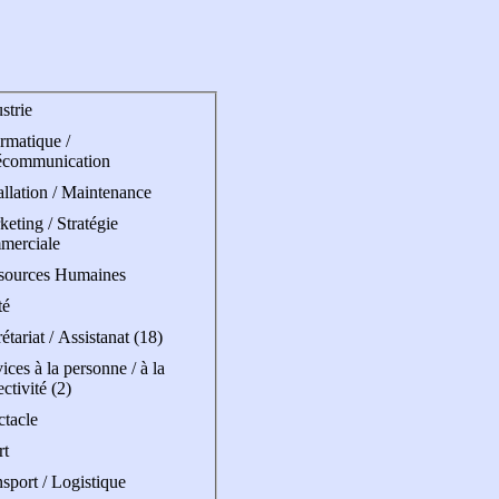
strie
rmatique /
écommunication
allation / Maintenance
eting / Stratégie
merciale
sources Humaines
té
étariat / Assistanat (18)
ices à la personne / à la
ectivité (2)
ctacle
rt
sport / Logistique