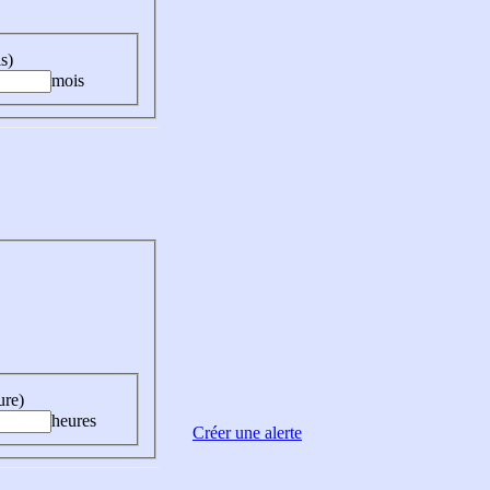
s)
mois
ure)
heures
Créer une alerte