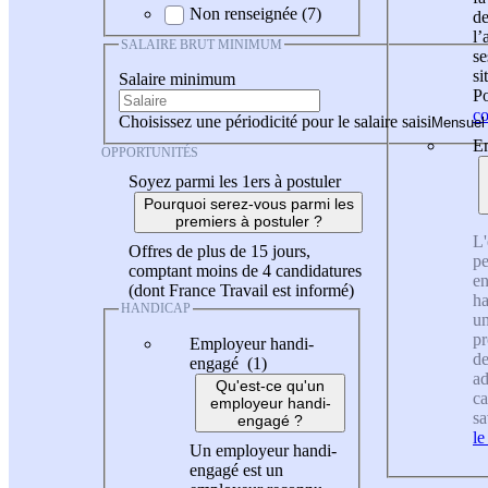
Non renseignée (7)
de
l
SALAIRE BRUT MINIMUM
se
si
Salaire minimum
Po
co
Choisissez une périodicité pour le salaire saisi
En
OPPORTUNITÉS
Soyez parmi les 1ers à postuler
Pourquoi serez-vous parmi les
premiers à postuler ?
L'
Offres de plus de 15 jours,
pe
comptant moins de 4 candidatures
en
(dont France Travail est informé)
ha
HANDICAP
un
pr
Employeur handi-
de
engagé (1)
ad
Qu'est-ce qu'un
ca
employeur handi-
sa
engagé ?
le
Un employeur handi-
engagé est un