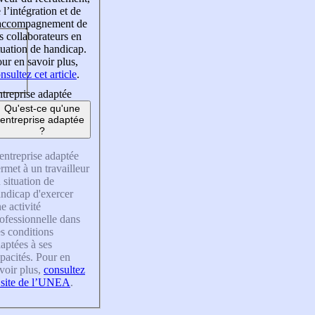
 l’intégration et de
’accompagnement de
s collaborateurs en
tuation de handicap.
ur en savoir plus,
nsultez cet article
.
treprise adaptée
Qu'est-ce qu'une
entreprise adaptée
?
entreprise adaptée
rmet à un travailleur
 situation de
ndicap d'exercer
e activité
ofessionnelle dans
s conditions
aptées à ses
pacités. Pour en
voir plus,
consultez
 site de l’UNEA
.