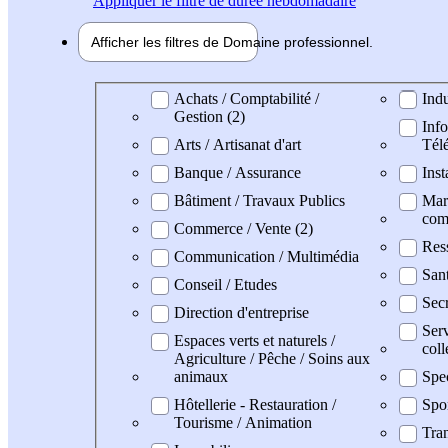
Appliquer
le filtre de durée hebdomadaire
Afficher les filtres de
Domaine pro
fessionnel
Domaine professionel
Achats / Comptabilité /
Indu
Gestion (2)
Info
Arts / Artisanat d'art
Tél
Banque / Assurance
Inst
Bâtiment / Travaux Publics
Mark
com
Commerce / Vente (2)
Res
Communication / Multimédia
San
Conseil / Etudes
Secr
Direction d'entreprise
Serv
Espaces verts et naturels /
coll
Agriculture / Pêche / Soins aux
animaux
Spe
Hôtellerie - Restauration /
Spo
Tourisme / Animation
Tran