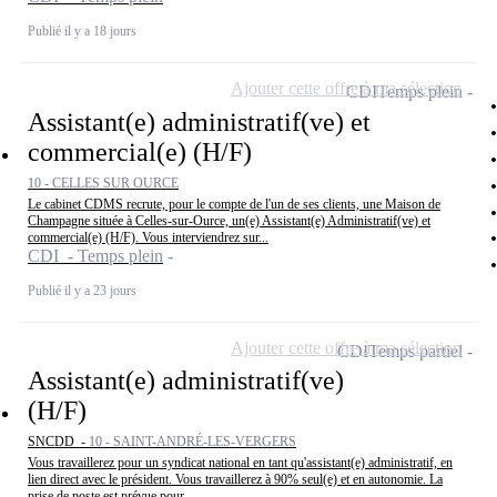
Publié il y a 18 jours
Ajouter cette offre à ma sélection
CDI
Temps plein
Assistant(e) administratif(ve) et
commercial(e) (H/F)
10 - CELLES SUR OURCE
Le cabinet CDMS recrute, pour le compte de l'un de ses clients, une Maison de
Champagne située à Celles-sur-Ource, un(e) Assistant(e) Administratif(ve) et
commercial(e) (H/F). Vous interviendrez sur...
CDI - Temps plein
Publié il y a 23 jours
Ajouter cette offre à ma sélection
CDI
Temps partiel
Assistant(e) administratif(ve)
(H/F)
SNCDD -
10 - SAINT-ANDRÉ-LES-VERGERS
Vous travaillerez pour un syndicat national en tant qu'assistant(e) administratif, en
lien direct avec le président. Vous travaillerez à 90% seul(e) et en autonomie. La
prise de poste est prévue pour...