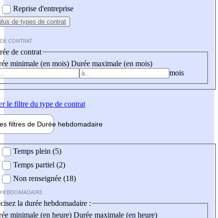
Reprise d'entreprise
plus
de types de contrat
 DE CONTRAT
ée de contrat
ée minimale (en mois)
Durée maximale (en mois)
mois
er
le filtre du type de contrat
les filtres de
Durée hebdo
madaire
 hebdomadaire
Temps plein (5)
Temps partiel (2)
Non renseignée (18)
 HEBDOMADAIRE
cisez la durée hebdomadaire :
ée minimale (en heure)
Durée maximale (en heure)