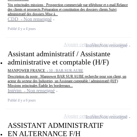
Vos principales missions : Prospection commerciale par téléphone et e-mail.Relance
des clients et prospects.Préparation et constitution des dossiers clients.Suivi
administratif des dossiers.Mise à...
CDD - Non renseigné
Publié il y a 4 jours
Ajouter cette offre à ma sélection
Intérim
Non renseigné
Assistant administratif / Assistante
administrative et comptable (H/F)
MANPOWER FRANCE -
10 - BAR-SUR-AUBE
Description du poste : Manpower BAR SUR AUBE recherche pour son client, un
acteur du secteur des Industries, un Assistant comptable / administratif (H/F)
Missions principales Établir les bordereaux...
Intérim - Non renseigné
Publié il y a 6 jours
Ajouter cette offre à ma sélection
Intérim
Non renseigné
ASSISTANT ADMINISTRATIF
EN ALTERNANCE F/H