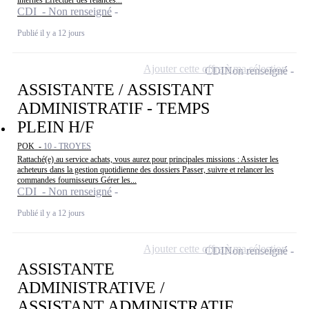
CDI - Non renseigné
Publié il y a 12 jours
Ajouter cette offre à ma sélection
CDI
Non renseigné
ASSISTANTE / ASSISTANT
ADMINISTRATIF - TEMPS
PLEIN H/F
POK -
10 - TROYES
Rattaché(e) au service achats, vous aurez pour principales missions : Assister les
acheteurs dans la gestion quotidienne des dossiers Passer, suivre et relancer les
commandes fournisseurs Gérer les...
CDI - Non renseigné
Publié il y a 12 jours
Ajouter cette offre à ma sélection
CDI
Non renseigné
ASSISTANTE
ADMINISTRATIVE /
ASSISTANT ADMINISTRATIF