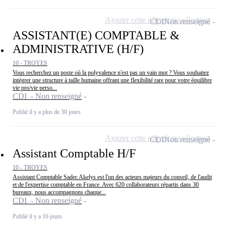
Ajouter cette offre à ma sélection
CDI
Non renseigné
ASSISTANT(E) COMPTABLE &
ADMINISTRATIVE (H/F)
10 - TROYES
Vous recherchez un poste où la polyvalence n'est pas un vain mot ? Vous souhaitez
intégrer une structure à taille humaine offrant une flexibilité rare pour votre équilibre
vie pro/vie perso...
CDI - Non renseigné
Publié il y a plus de 30 jours
Ajouter cette offre à ma sélection
CDI
Non renseigné
Assistant Comptable H/F
10 - TROYES
Assistant Comptable Sadec Akelys est l'un des acteurs majeurs du conseil, de l'audit
et de l'expertise comptable en France. Avec 620 collaborateurs répartis dans 30
bureaux, nous accompagnons chaque...
CDI - Non renseigné
Publié il y a 16 jours