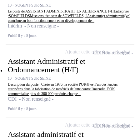
10 - NOGENT-SUR-SEINE
Le poste de ASSISTANT ADMINISTRATIF EN ALTERNANCE F/HEntreprise
:SOWFIELDSMissions :Au sein de SOWFIELDS, l'Assistant(e) administratif(ve)
contribue au bon fonctionnement et au développement de...
Intérim - Non renseigné
Publié il y a 8 jours
Ajouter cette offre à ma sélection
CDI
Non renseigné
Assistant Administratif et
Ordonnancement (H/F)
10 - NOGENT-SUR-SEINE
Description du poste : Créée en 1976, la société POK® est l'un des leaders
européens dans la fabrication de matériels de lutte contre l'incendie. POK
commercialise plus de 300 000 produits chaque...
CDI - Non renseigné
Publié il y a 8 jours
Ajouter cette offre à ma sélection
CDI
Non renseigné
Assistant administratif et