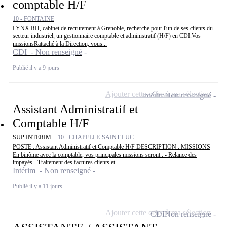
comptable H/F
10 - FONTAINE
LYNX RH, cabinet de recrutement à Grenoble, recherche pour l'un de ses clients du
secteur industriel, un gestionnaire comptable et administratif (H/F) en CDI.Vos
missionsRattaché à la Direction, vous...
CDI - Non renseigné
Publié il y a 9 jours
Ajouter cette offre à ma sélection
Intérim
Non renseigné
Assistant Administratif et
Comptable H/F
SUP INTERIM -
10 - CHAPELLE-SAINT-LUC
POSTE : Assistant Administratif et Comptable H/F DESCRIPTION : MISSIONS
En binôme avec la comptable, vos principales missions seront : - Relance des
impayés - Traitement des factures clients et...
Intérim - Non renseigné
Publié il y a 11 jours
Ajouter cette offre à ma sélection
CDI
Non renseigné