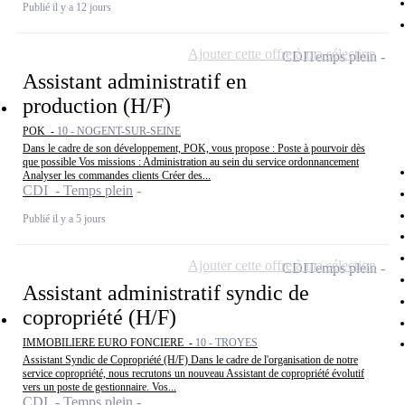
Publié il y a 12 jours
Ajouter cette offre à ma sélection
CDI
Temps plein
Assistant administratif en
production (H/F)
POK -
10 - NOGENT-SUR-SEINE
Dans le cadre de son développement, POK, vous propose : Poste à pourvoir dès
que possible Vos missions : Administration au sein du service ordonnancement
Analyser les commandes clients Créer des...
CDI - Temps plein
Publié il y a 5 jours
Ajouter cette offre à ma sélection
CDI
Temps plein
Assistant administratif syndic de
copropriété (H/F)
IMMOBILIERE EURO FONCIERE -
10 - TROYES
Assistant Syndic de Copropriété (H/F) Dans le cadre de l'organisation de notre
service copropriété, nous recrutons un nouveau Assistant de copropriété évolutif
vers un poste de gestionnaire. Vos...
CDI - Temps plein