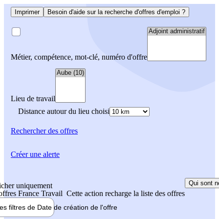
Imprimer
Besoin d'aide sur la recherche d'offres d'emploi ?
Métier, compétence, mot-clé, numéro d'offre
Lieu de travail
Distance autour du lieu choisi
Rechercher
des offres
Créer une alerte
Qui sont n
icher uniquement
 offres France Travail
Cette action recharge la liste des offres
les filtres de
Date de création
de l'offre