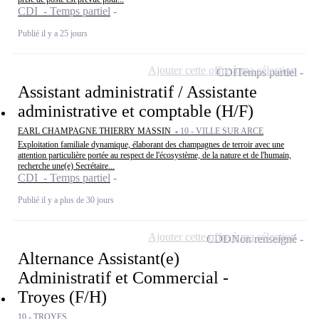
CDI - Temps partiel
Publié il y a 25 jours
Ajouter cette offre à ma sélection
CDI
Temps partiel
Assistant administratif / Assistante
administrative et comptable (H/F)
EARL CHAMPAGNE THIERRY MASSIN -
10 - VILLE SUR ARCE
Exploitation familiale dynamique, élaborant des champagnes de terroir avec une
attention particulière portée au respect de l'écosystème, de la nature et de l'humain,
recherche une(e) Secrétaire...
CDI - Temps partiel
Publié il y a plus de 30 jours
Ajouter cette offre à ma sélection
CDD
Non renseigné
Alternance Assistant(e)
Administratif et Commercial -
Troyes (F/H)
10 - TROYES