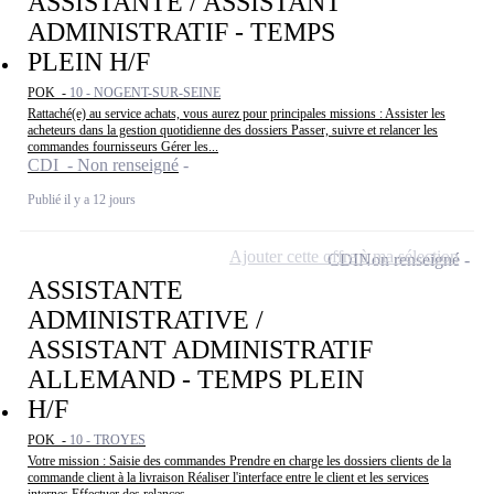
ASSISTANTE / ASSISTANT
ADMINISTRATIF - TEMPS
PLEIN H/F
POK -
10 - NOGENT-SUR-SEINE
Rattaché(e) au service achats, vous aurez pour principales missions : Assister les
acheteurs dans la gestion quotidienne des dossiers Passer, suivre et relancer les
commandes fournisseurs Gérer les...
CDI - Non renseigné
Publié il y a 12 jours
Ajouter cette offre à ma sélection
CDI
Non renseigné
ASSISTANTE
ADMINISTRATIVE /
ASSISTANT ADMINISTRATIF
ALLEMAND - TEMPS PLEIN
H/F
POK -
10 - TROYES
Votre mission : Saisie des commandes Prendre en charge les dossiers clients de la
commande client à la livraison Réaliser l'interface entre le client et les services
internes Effectuer des relances...