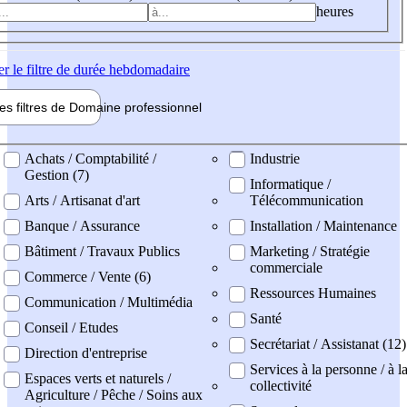
heures
er
le filtre de durée hebdomadaire
les filtres de
Domaine pro
fessionnel
ne professionel
Achats / Comptabilité /
Industrie
Gestion (7)
Informatique /
Arts / Artisanat d'art
Télécommunication
Banque / Assurance
Installation / Maintenance
Bâtiment / Travaux Publics
Marketing / Stratégie
commerciale
Commerce / Vente (6)
Ressources Humaines
Communication / Multimédia
Santé
Conseil / Etudes
Secrétariat / Assistanat (12)
Direction d'entreprise
Services à la personne / à l
Espaces verts et naturels /
collectivité
Agriculture / Pêche / Soins aux