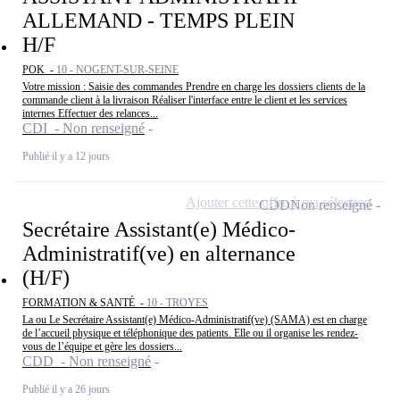
ALLEMAND - TEMPS PLEIN
H/F
POK -
10 - NOGENT-SUR-SEINE
Votre mission : Saisie des commandes Prendre en charge les dossiers clients de la
commande client à la livraison Réaliser l'interface entre le client et les services
internes Effectuer des relances...
CDI - Non renseigné
Publié il y a 12 jours
Ajouter cette offre à ma sélection
CDD
Non renseigné
Secrétaire Assistant(e) Médico-
Administratif(ve) en alternance
(H/F)
FORMATION & SANTÉ -
10 - TROYES
La ou Le Secrétaire Assistant(e) Médico-Administratif(ve) (SAMA) est en charge
de l’accueil physique et téléphonique des patients. Elle ou il organise les rendez-
vous de l’équipe et gère les dossiers...
CDD - Non renseigné
Publié il y a 26 jours