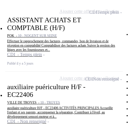
Ajouter cette offre à ma sélection
CDI
Temps plein
ASSISTANT ACHATS ET
COMPTABLE (H/F)
POK -
10 - NOGENT SUR SEINE
Effectuer le rapprochement des factures, commandes, bon de livraison et de
réception en comptabilité Comptabiliser des factures achats Suivre la gestion des
litiges avec les fournisseurs et...
CDI - Temps plein
Publié il y a 5 jours
Ajouter cette offre à ma sélection
CDI
Non renseigné
auxiliaire puériculture H/F -
EC22406
VILLE DE TROYES -
10 - TROYES
auxiliaire puériculture H/F - EC22406 ACTIVITÉS PRINCIPALES Accueillir
l'enfant et ses parents, accompagner la séparation, Contribuer à l'éveil, au
développement sensori-moteur et à...
CDI - Non renseigné