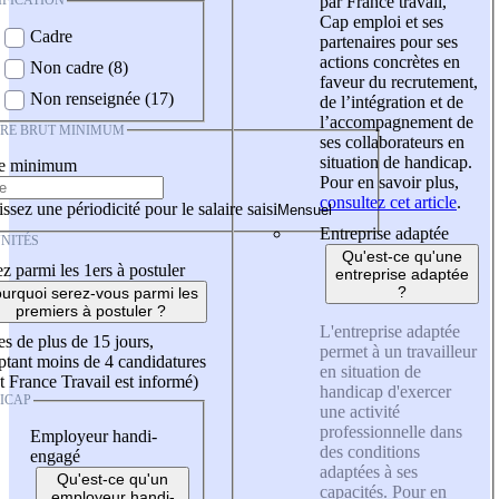
IFICATION
par France travail,
Cap emploi et ses
Cadre
partenaires pour ses
actions concrètes en
Non cadre (8)
faveur du recrutement,
Non renseignée (17)
de l’intégration et de
l’accompagnement de
IRE BRUT MINIMUM
ses collaborateurs en
situation de handicap.
re minimum
Pour en savoir plus,
consultez cet article
.
ssez une périodicité pour le salaire saisi
Entreprise adaptée
NITÉS
Qu'est-ce qu'une
z parmi les 1ers à postuler
entreprise adaptée
?
urquoi serez-vous parmi les
premiers à postuler ?
L'entreprise adaptée
es de plus de 15 jours,
permet à un travailleur
tant moins de 4 candidatures
en situation de
t France Travail est informé)
handicap d'exercer
ICAP
une activité
professionnelle dans
Employeur handi-
des conditions
engagé
adaptées à ses
Qu'est-ce qu'un
capacités. Pour en
employeur handi-