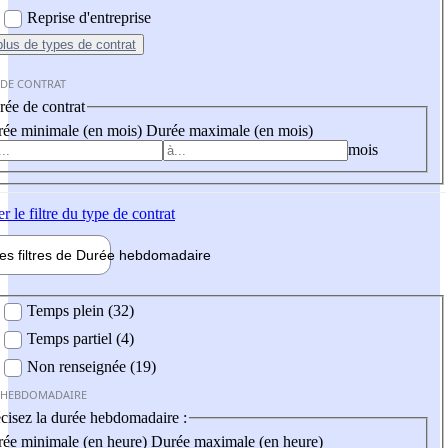
Reprise d'entreprise
plus
de types de contrat
 DE CONTRAT
ée de contrat
ée minimale (en mois)
Durée maximale (en mois)
mois
er
le filtre du type de contrat
les filtres de
Durée hebdo
madaire
 hebdomadaire
Temps plein (32)
Temps partiel (4)
Non renseignée (19)
 HEBDOMADAIRE
cisez la durée hebdomadaire :
ée minimale (en heure)
Durée maximale (en heure)