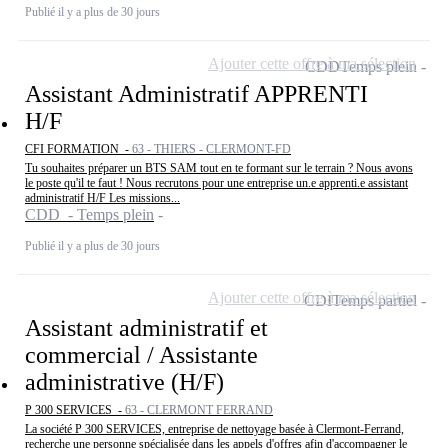
Publié il y a plus de 30 jours
Ajouter cette offre à ma sélection
CDD
Temps plein
Assistant Administratif APPRENTI
H/F
CFI FORMATION -
63 - THIERS - CLERMONT-FD
Tu souhaites préparer un BTS SAM tout en te formant sur le terrain ? Nous avons
le poste qu'il te faut ! Nous recrutons pour une entreprise un.e apprenti.e assistant
administratif H/F Les missions...
CDD - Temps plein
Publié il y a plus de 30 jours
Ajouter cette offre à ma sélection
CDI
Temps partiel
Assistant administratif et
commercial / Assistante
administrative (H/F)
P 300 SERVICES -
63 - CLERMONT FERRAND
La société P 300 SERVICES, entreprise de nettoyage basée à Clermont-Ferrand,
recherche une personne spécialisée dans les appels d'offres afin d'accompagner le