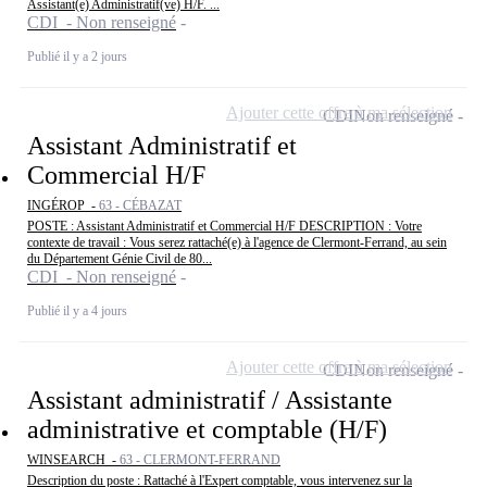
Assistant(e) Administratif(ve) H/F. ...
CDI - Non renseigné
Publié il y a 2 jours
Ajouter cette offre à ma sélection
CDI
Non renseigné
Assistant Administratif et
Commercial H/F
INGÉROP -
63 - CÉBAZAT
POSTE : Assistant Administratif et Commercial H/F DESCRIPTION : Votre
contexte de travail : Vous serez rattaché(e) à l'agence de Clermont-Ferrand, au sein
du Département Génie Civil de 80...
CDI - Non renseigné
Publié il y a 4 jours
Ajouter cette offre à ma sélection
CDI
Non renseigné
Assistant administratif / Assistante
administrative et comptable (H/F)
WINSEARCH -
63 - CLERMONT-FERRAND
Description du poste : Rattaché à l'Expert comptable, vous intervenez sur la