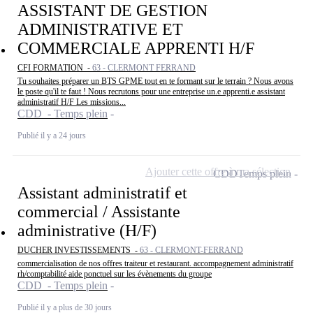
ASSISTANT DE GESTION
ADMINISTRATIVE ET
COMMERCIALE APPRENTI H/F
CFI FORMATION -
63 - CLERMONT FERRAND
Tu souhaites préparer un BTS GPME tout en te formant sur le terrain ? Nous avons
le poste qu'il te faut ! Nous recrutons pour une entreprise un.e apprenti.e assistant
administratif H/F Les missions...
CDD - Temps plein
Publié il y a 24 jours
Ajouter cette offre à ma sélection
CDD
Temps plein
Assistant administratif et
commercial / Assistante
administrative (H/F)
DUCHER INVESTISSEMENTS -
63 - CLERMONT-FERRAND
commercialisation de nos offres traiteur et restaurant. accompagnement administratif
rh/comptabilité aide ponctuel sur les évènements du groupe
CDD - Temps plein
Publié il y a plus de 30 jours