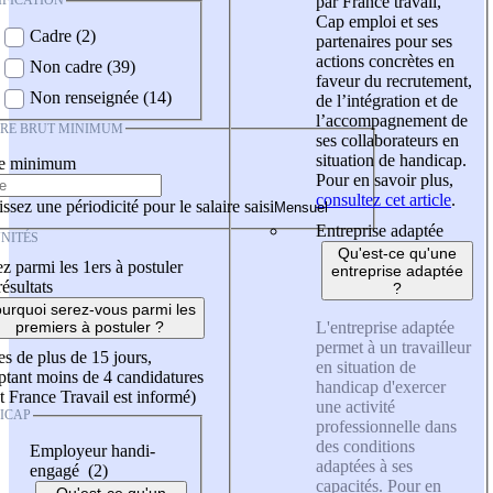
IFICATION
par France travail,
Cap emploi et ses
Cadre (2)
partenaires pour ses
actions concrètes en
Non cadre (39)
faveur du recrutement,
Non renseignée (14)
de l’intégration et de
l’accompagnement de
IRE BRUT MINIMUM
ses collaborateurs en
situation de handicap.
re minimum
Pour en savoir plus,
consultez cet article
.
ssez une périodicité pour le salaire saisi
Entreprise adaptée
NITÉS
Qu'est-ce qu'une
z parmi les 1ers à postuler
entreprise adaptée
résultats
?
urquoi serez-vous parmi les
L'entreprise adaptée
premiers à postuler ?
permet à un travailleur
es de plus de 15 jours,
en situation de
tant moins de 4 candidatures
handicap d'exercer
t France Travail est informé)
une activité
ICAP
professionnelle dans
des conditions
Employeur handi-
adaptées à ses
engagé (2)
capacités. Pour en
Qu'est-ce qu'un