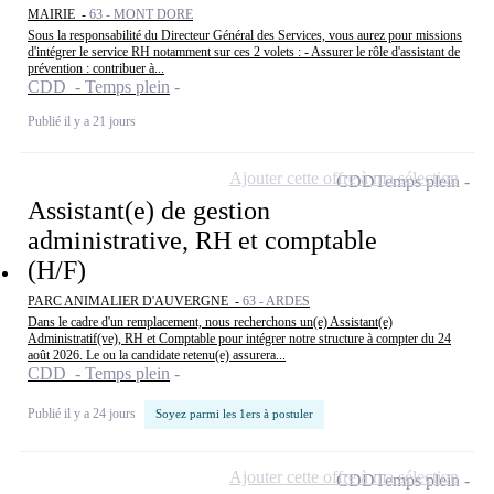
MAIRIE -
63 - MONT DORE
Sous la responsabilité du Directeur Général des Services, vous aurez pour missions
d'intégrer le service RH notamment sur ces 2 volets : - Assurer le rôle d'assistant de
prévention : contribuer à...
CDD - Temps plein
Publié il y a 21 jours
Ajouter cette offre à ma sélection
CDD
Temps plein
Assistant(e) de gestion
administrative, RH et comptable
(H/F)
PARC ANIMALIER D'AUVERGNE -
63 - ARDES
Dans le cadre d'un remplacement, nous recherchons un(e) Assistant(e)
Administratif(ve), RH et Comptable pour intégrer notre structure à compter du 24
août 2026. Le ou la candidate retenu(e) assurera...
CDD - Temps plein
Publié il y a 24 jours
Soyez parmi les 1ers à postuler
Ajouter cette offre à ma sélection
CDD
Temps plein