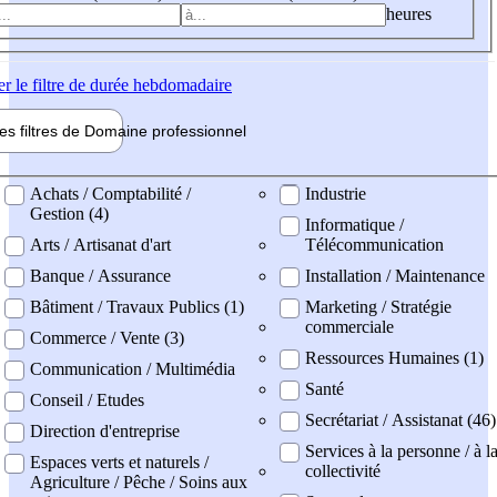
heures
er
le filtre de durée hebdomadaire
les filtres de
Domaine pro
fessionnel
ne professionel
Achats / Comptabilité /
Industrie
Gestion (4)
Informatique /
Arts / Artisanat d'art
Télécommunication
Banque / Assurance
Installation / Maintenance
Bâtiment / Travaux Publics (1)
Marketing / Stratégie
commerciale
Commerce / Vente (3)
Ressources Humaines (1)
Communication / Multimédia
Santé
Conseil / Etudes
Secrétariat / Assistanat (46)
Direction d'entreprise
Services à la personne / à l
Espaces verts et naturels /
collectivité
Agriculture / Pêche / Soins aux