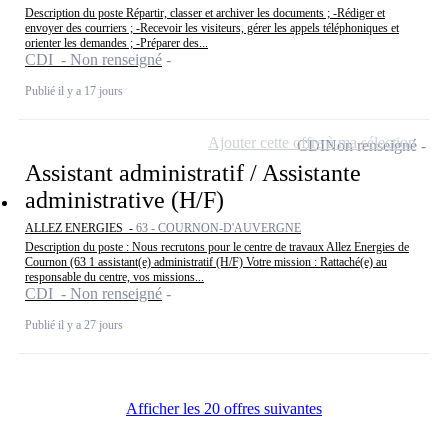
Description du poste Répartir, classer et archiver les documents ; -Rédiger et
envoyer des courriers ; -Recevoir les visiteurs, gérer les appels téléphoniques et
orienter les demandes ; -Préparer des...
CDI - Non renseigné
Publié il y a 17 jours
Ajouter cette offre à ma sélection
CDI
Non renseigné
Assistant administratif / Assistante
administrative (H/F)
ALLEZ ENERGIES -
63 - COURNON-D'AUVERGNE
Description du poste : Nous recrutons pour le centre de travaux Allez Energies de
Cournon (63 1 assistant(e) administratif (H/F) Votre mission : Rattaché(e) au
responsable du centre, vos missions...
CDI - Non renseigné
Publié il y a 27 jours
Afficher les 20 offres suivantes