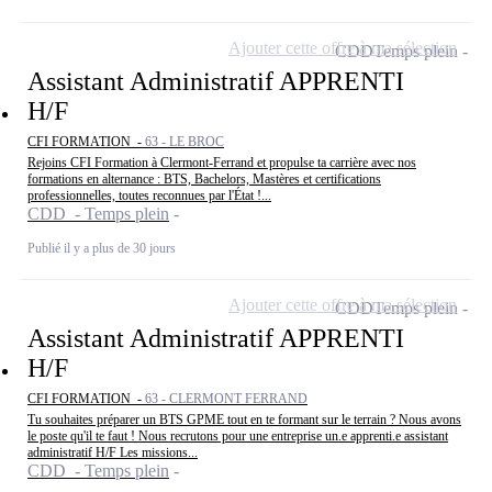
Ajouter cette offre à ma sélection
CDD
Temps plein
Assistant Administratif APPRENTI
H/F
CFI FORMATION -
63 - LE BROC
Rejoins CFI Formation à Clermont-Ferrand et propulse ta carrière avec nos
formations en alternance : BTS, Bachelors, Mastères et certifications
professionnelles, toutes reconnues par l'État !...
CDD - Temps plein
Publié il y a plus de 30 jours
Ajouter cette offre à ma sélection
CDD
Temps plein
Assistant Administratif APPRENTI
H/F
CFI FORMATION -
63 - CLERMONT FERRAND
Tu souhaites préparer un BTS GPME tout en te formant sur le terrain ? Nous avons
le poste qu'il te faut ! Nous recrutons pour une entreprise un.e apprenti.e assistant
administratif H/F Les missions...
CDD - Temps plein