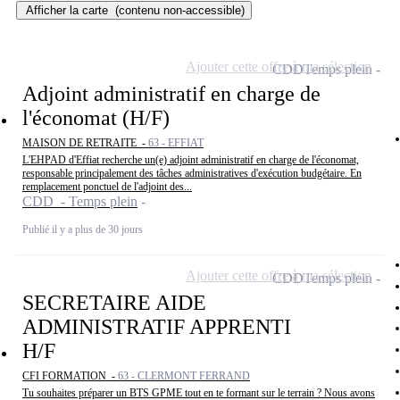
Afficher la carte
(contenu non-accessible)
Ajouter cette offre à ma sélection
CDD
Temps plein
Adjoint administratif en charge de
l'économat (H/F)
MAISON DE RETRAITE -
63 - EFFIAT
L'EHPAD d'Effiat recherche un(e) adjoint administratif en charge de l'économat,
responsable principalement des tâches administratives d'exécution budgétaire. En
remplacement ponctuel de l'adjoint des...
CDD - Temps plein
Publié il y a plus de 30 jours
Ajouter cette offre à ma sélection
CDD
Temps plein
SECRETAIRE AIDE
ADMINISTRATIF APPRENTI
H/F
CFI FORMATION -
63 - CLERMONT FERRAND
Tu souhaites préparer un BTS GPME tout en te formant sur le terrain ? Nous avons