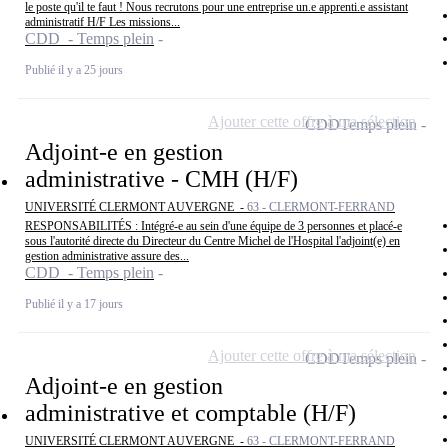
le poste qu'il te faut ! Nous recrutons pour une entreprise un.e apprenti.e assistant
administratif H/F Les missions...
CDD - Temps plein
Publié il y a 25 jours
Ajouter cette offre à ma sélection
CDD
Temps plein
Adjoint-e en gestion
administrative - CMH (H/F)
UNIVERSITÉ CLERMONT AUVERGNE -
63 - CLERMONT-FERRAND
RESPONSABILITÉS : Intégré-e au sein d'une équipe de 3 personnes et placé-e
sous l'autorité directe du Directeur du Centre Michel de l'Hospital l'adjoint(e) en
gestion administrative assure des...
CDD - Temps plein
Publié il y a 17 jours
Ajouter cette offre à ma sélection
CDD
Temps plein
Adjoint-e en gestion
administrative et comptable (H/F)
UNIVERSITÉ CLERMONT AUVERGNE -
63 - CLERMONT-FERRAND