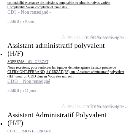
comptabilité et assurez des missions comptables et administratives variées
Comptabilité Saisie comptable et tenue des...
CDI - Non renseigné
Publié il y a 8 jours
Ajouter cette offre à ma sélection
CDD
Non renseigné
Assistant administratif polyvalent
(H/F)
SOPREMA -
63 - GERZAT
Nous recrutons, pour renforcer les équipes de notre agence travaux proche de
CLERMONT-FERRAND, à GERZAT (63), un : Assistant administratif polyvalent
(H/F) pour un CDD d'un an Vous êtes un réel...
CDD - Non renseigné
Publié il y a 11 jours
Ajouter cette offre à ma sélection
CDI
Non renseigné
Assistant Administratif Polyvalent
(H/F)
63 - CLERMONT-FERRAND