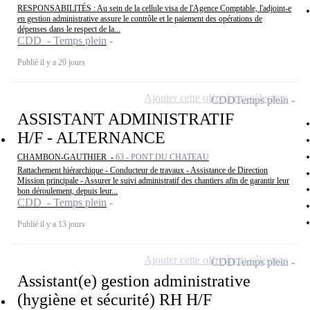
RESPONSABILITÉS : Au sein de la cellule visa de l'Agence Comptable, l'adjoint-e
en gestion administrative assure le contrôle et le paiement des opérations de
dépenses dans le respect de la...
CDD - Temps plein
Publié il y a 20 jours
Ajouter cette offre à ma sélection
CDD
Temps plein
ASSISTANT ADMINISTRATIF
H/F - ALTERNANCE
CHAMBON-GAUTHIER -
63 - PONT DU CHATEAU
Rattachement hiérarchique - Conducteur de travaux - Assistance de Direction
Mission principale - Assurer le suivi administratif des chantiers afin de garantir leur
bon déroulement, depuis leur...
CDD - Temps plein
Publié il y a 13 jours
Ajouter cette offre à ma sélection
CDD
Temps plein
Assistant(e) gestion administrative
(hygiène et sécurité) RH H/F