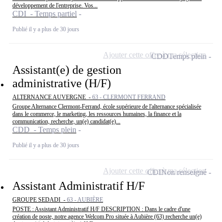
développement de l'entreprise. Vos...
CDI - Temps partiel
Publié il y a plus de 30 jours
Ajouter cette offre à ma sélection
CDD
Temps plein
Assistant(e) de gestion
administrative (H/F)
ALTERNANCE AUVERGNE -
63 - CLERMONT FERRAND
Groupe Alternance Clermont-Ferrand, école supérieure de l'alternance spécialisée
dans le commerce, le marketing, les ressources humaines, la finance et la
communication, recherche, un(e) candidat(e)...
CDD - Temps plein
Publié il y a plus de 30 jours
Ajouter cette offre à ma sélection
CDI
Non renseigné
Assistant Administratif H/F
GROUPE SEDADI -
63 - AUBIÈRE
POSTE : Assistant Administratif H/F DESCRIPTION : Dans le cadre d'une
création de poste, notre agence Welcom Pro située à Aubière (63) recherche un(e)