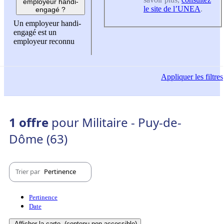
employeur handi-
le site de l’UNEA
.
engagé ?
Un employeur handi-
engagé est un
employeur reconnu
Appliquer
les filtres
1 offre
pour Militaire - Puy-de-
Dôme (63)
Trier par
Pertinence
Pertinence
Date
Afficher la carte
(contenu non-accessible)