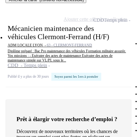
Ajouter cette offre à ma sélection
CDD
Temps plein
Mécanicien maintenance des
véhicules Clermont-Ferrand (H/F)
ADM LOCALE LYON -
63 - CLERMONT-FERRAND
Diplôme préparé : Bac Pro maintenance des véhicules Formation militaire assurée.
Vos missions : - Exécuter des actes de maintenance Exécuter des actes de
maintenance simple sur VL/PL sous le...
CDD - Temps plein
Publié il y a plus de 30 jours
Soyez parmi les 1ers à postuler
Prêt à élargir votre recherche d’emploi ?
Découvrez de nouveaux territoires où les chances de
trouver un emploi sont plus fortes en réalisant un