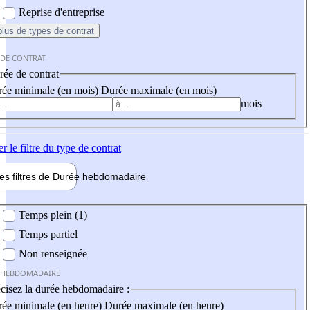
Reprise d'entreprise
plus
de types de contrat
 DE CONTRAT
ée de contrat
ée minimale (en mois)
Durée maximale (en mois)
mois
er
le filtre du type de contrat
les filtres de
Durée hebdo
madaire
 hebdomadaire
Temps plein (1)
Temps partiel
Non renseignée
 HEBDOMADAIRE
cisez la durée hebdomadaire :
ée minimale (en heure)
Durée maximale (en heure)