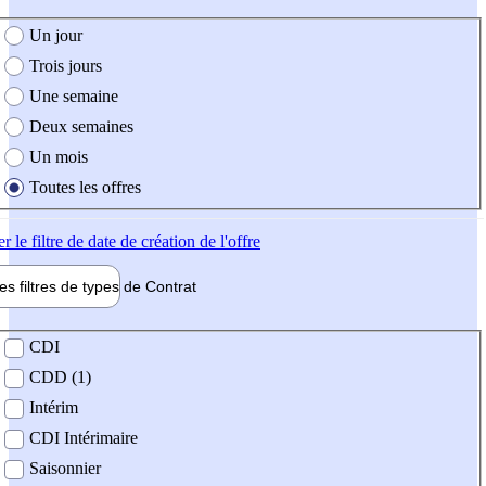
e création de l'offre
Un jour
Trois jours
Une semaine
Deux semaines
Un mois
Toutes les offres
er
le filtre de date de création de l'offre
les filtres de types de
Contrat
de contrat
CDI
CDD (1)
Intérim
CDI Intérimaire
Saisonnier