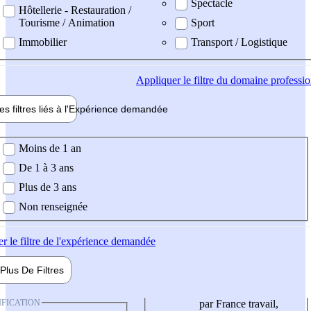
Spectacle
Hôtellerie - Restauration /
Tourisme / Animation
Sport
Immobilier
Transport / Logistique
Appliquer
le filtre du domaine professi
es filtres liés à l'
Expérience
demandée
ience demandée
Moins de 1 an
De 1 à 3 ans
Plus de 3 ans
Non renseignée
er
le filtre de l'expérience demandée
Plus De
Filtres
IFICATION
par France travail,