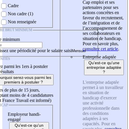
Cap emploi et ses
Cadre
partenaires pour ses
actions concrètes en
Non cadre (1)
faveur du recrutement,
Non renseignée
de l’intégration et de
l’accompagnement de
IRE BRUT MINIMUM
ses collaborateurs en
situation de handicap.
re minimum
Pour en savoir plus,
consultez cet article
.
ssez une périodicité pour le salaire saisi
Entreprise adaptée
NITÉS
Qu'est-ce qu'une
z parmi les 1ers à postuler
entreprise adaptée
résultats
?
urquoi serez-vous parmi les
L'entreprise adaptée
premiers à postuler ?
permet à un travailleur
es de plus de 15 jours,
en situation de
tant moins de 4 candidatures
handicap d'exercer
t France Travail est informé)
une activité
ICAP
professionnelle dans
des conditions
Employeur handi-
adaptées à ses
engagé
capacités. Pour en
Qu'est-ce qu'un
savoir plus,
consultez