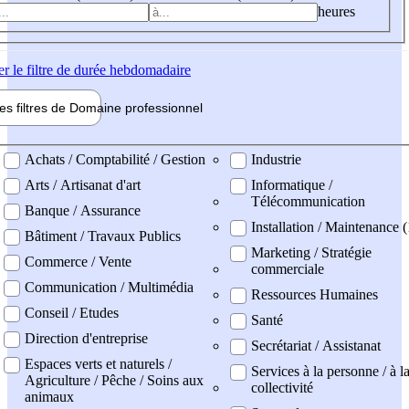
heures
er
le filtre de durée hebdomadaire
les filtres de
Domaine pro
fessionnel
ne professionel
Achats / Comptabilité / Gestion
Industrie
Arts / Artisanat d'art
Informatique /
Télécommunication
Banque / Assurance
Installation / Maintenance (
Bâtiment / Travaux Publics
Marketing / Stratégie
Commerce / Vente
commerciale
Communication / Multimédia
Ressources Humaines
Conseil / Etudes
Santé
Direction d'entreprise
Secrétariat / Assistanat
Espaces verts et naturels /
Services à la personne / à l
Agriculture / Pêche / Soins aux
collectivité
animaux