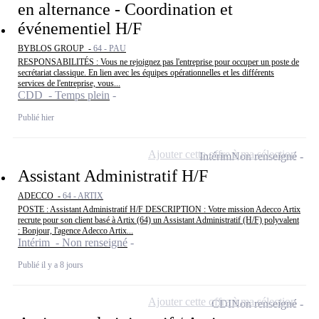
en alternance - Coordination et
événementiel H/F
BYBLOS GROUP -
64 - PAU
RESPONSABILITÉS : Vous ne rejoignez pas l'entreprise pour occuper un poste de
secrétariat classique. En lien avec les équipes opérationnelles et les différents
services de l'entreprise, vous...
CDD - Temps plein
Publié hier
Ajouter cette offre à ma sélection
Intérim
Non renseigné
Assistant Administratif H/F
ADECCO -
64 - ARTIX
POSTE : Assistant Administratif H/F DESCRIPTION : Votre mission Adecco Artix
recrute pour son client basé à Artix (64) un Assistant Administratif (H/F) polyvalent
: Bonjour, l'agence Adecco Artix...
Intérim - Non renseigné
Publié il y a 8 jours
Ajouter cette offre à ma sélection
CDI
Non renseigné