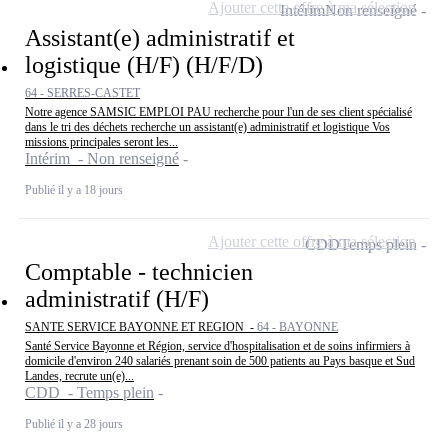
Ajouter cette offre à ma sélection
Intérim
Non renseigné
Assistant(e) administratif et
logistique (H/F) (H/F/D)
64 - SERRES-CASTET
Notre agence SAMSIC EMPLOI PAU recherche pour l'un de ses client spécialisé
dans le tri des déchets recherche un assistant(e) administratif et logistique Vos
missions principales seront les...
Intérim - Non renseigné
Publié il y a 18 jours
Ajouter cette offre à ma sélection
CDD
Temps plein
Comptable - technicien
administratif (H/F)
SANTE SERVICE BAYONNE ET REGION -
64 - BAYONNE
Santé Service Bayonne et Région, service d'hospitalisation et de soins infirmiers à
domicile d'environ 240 salariés prenant soin de 500 patients au Pays basque et Sud
Landes, recrute un(e)...
CDD - Temps plein
Publié il y a 28 jours