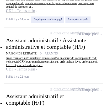
responsables de pôle du laboratoire pour la partie administrative, participer aux
activité de réception et...
CDI - Temps plein
Publié il y a 14 jours
Employeur handi-engagé
Entreprise adaptée
Ajouter cette offre à ma sélection
CDI
Temps plein
Assistant administratif / Assistante
administrative et comptable (H/F)
MAISON DE RETRAITE -
64 - ARAMITS
Nous recrutons un/e assistant/e administratif/ve en charge de la comptabilité et du
volet social GRH pour remplacement suite à un arrêt maladie (avec prolongation).
Le CDD pourra être de longue...
CDI - Temps plein
Publié il y a 22 jours
Ajouter cette offre à ma sélection
CDD
Temps plein
Assistant administratif et
comptable (H/F)