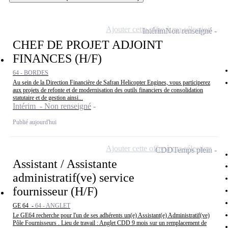
Ajouter cette offre à ma sélection
Intérim
Non renseigné
CHEF DE PROJET ADJOINT
FINANCES (H/F)
64 - BORDES
Au sein de la Direction Financière de Safran Helicopter Engines, vous participerez
aux projets de refonte et de modernisation des outils financiers de consolidation
statutaire et de gestion ainsi...
Intérim - Non renseigné
Publié aujourd'hui
Ajouter cette offre à ma sélection
CDD
Temps plein
Assistant / Assistante
administratif(ve) service
fournisseur (H/F)
GE 64 -
64 - ANGLET
Le GE64 recherche pour l'un de ses adhérents un(e) Assistant(e) Administratif(ve)
Pôle Fournisseurs . Lieu de travail : Anglet CDD 9 mois sur un remplacement de