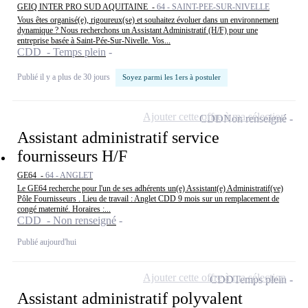
GEIQ INTER PRO SUD AQUITAINE -
64 - SAINT-PEE-SUR-NIVELLE
Vous êtes organisé(e), rigoureux(se) et souhaitez évoluer dans un environnement
dynamique ? Nous recherchons un Assistant Administratif (H/F) pour une
entreprise basée à Saint-Pée-Sur-Nivelle. Vos...
CDD - Temps plein
Publié il y a plus de 30 jours
Soyez parmi les 1ers à postuler
Ajouter cette offre à ma sélection
CDD
Non renseigné
Assistant administratif service
fournisseurs H/F
GE64 -
64 - ANGLET
Le GE64 recherche pour l'un de ses adhérents un(e) Assistant(e) Administratif(ve)
Pôle Fournisseurs . Lieu de travail : Anglet CDD 9 mois sur un remplacement de
congé maternité. Horaires :...
CDD - Non renseigné
Publié aujourd'hui
Ajouter cette offre à ma sélection
CDD
Temps plein
Assistant administratif polyvalent