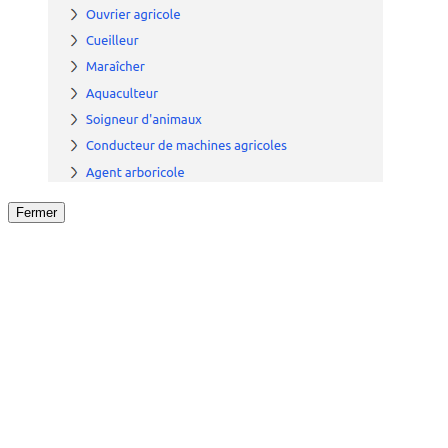
Fermer
Fermer
le détail de l'offre
/
Offre
sur
Offre précéden