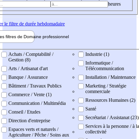
heures
er
le filtre de durée hebdomadaire
les filtres de
Domaine pro
fessionnel
ne professionel
Achats / Comptabilité /
Industrie (1)
Gestion (8)
Informatique /
Arts / Artisanat d'art
Télécommunication
Banque / Assurance
Installation / Maintenance
Bâtiment / Travaux Publics
Marketing / Stratégie
commerciale
Commerce / Vente (1)
Ressources Humaines (2)
Communication / Multimédia
Santé
Conseil / Etudes
Secrétariat / Assistanat (23)
Direction d'entreprise
Services à la personne / à l
Espaces verts et naturels /
collectivité
Agriculture / Pêche / Soins aux