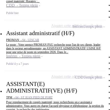
congé maternité. Horaires :...
CDD - Temps plein
Publié hier
Ajouter cette offre à ma sélection
Intérim
Temps plein
Assistant administratif (H/F)
PROMAN -
64 - LESCAR
Le poste : Votre agence PROMAN PAU recherche pour l'un de ses clients, leader
dans le secteur agroalimentaire, un ASSISTANT ADMINISTRATIF USINE H/F
pour une prise de poste en septembre 2026. Dans le...
Intérim - Temps plein
Publié il y a 7 jours
Ajouter cette offre à ma sélection
CDD
Temps plein
ASSISTANT(E)
ADMINISTRATIF(VE) (H/F)
TPM -
64 - ST JEAN PIED DE PORT
Pour remplacement de congés maternité, nous recherchons un.e assistant.e
administrative. Vous aurez en charge l'accueil physique et téléphonique, la gestion du
courrier, la recherche des intérimaires...