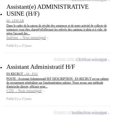
Assistant(e) ADMINISTRATIVE
USINE (H/F)
64 - LESCAR
Dans le cadre de la saison de récolte des semences et de notre activité de collecte de
semences vous êtes chargé(ed'effectuer les relevés des camions à plein et à vide- de
gérer l'accueil des...
Intérim - Non renseigné
Publié il y a 15 jours
Ajouter cette offre à ma sélection
CDI
Non renseigné
Assistant Administratif H/F
ES RECRUT -
64 - PAU
POSTE : Assistant Administratif H/F DESCRIPTION : ES RECRUT est un cabinet
de recrutement généraliste sur l'agglomération paloise. Nous avons une méthode
d'approche directe, efficace pour...
CDI - Non renseigné
Publié il y a 15 jours
Ajouter cette offre à ma sélection
Intérim
Non renseigné