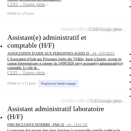
CDD - Temps plein
Publié il y a 8 jours
Ajouter cette offre à ma sélection
CDD
Temps plein
Assistant(e) administratif et
comptable (H/F)
ASSOCIATION D'AIDE AUX PERSONNES AGEES D -
64 - ISTURITS
L'Association d'Aide aux Personnes Agées des VAllées, basée à Isturits, recrute en
contrat d'apprentissage à compter du 14/09/2026 un(e) assistant(e) administratif(ive)
comptable. Le rôle de...
CDD - Temps plein
Publié il y a 13 jours
Employeur handi-engagé
Ajouter cette offre à ma sélection
CDI
Temps plein
Assistant administratif laboratoire
(H/F)
FMS INCLUSIVE INTERIM - FMS 2I -
64 - LESCAR
La personne doit assister dans leurs fonctions la responsable contrôle qualité et les