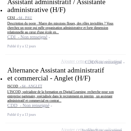
Assistant administratif / Assistante
administrative (H/F)
CESI -
64 - PAU
Description du poste : Marre des missions floues, des rôles invisibles ? Vous
cherchez un poste qui mêle organisation administrative et forte dimension
relationnelle au cœur d'une école en...
CDI - Non renseigné
Publié il y a 12 jours
Ajouter cette offre à ma sélection
CDD
Non renseigné
Alternance Assistant administratif
et commercial - Anglet (H/F)
ISCOD -
64 - ANGLET
L'ISCOD, spécialiste de la formation en Digital Learning, recherche pour son
entreprise partenaire, spécialisée dans le recrutement en interim , un assistant
administratif et commercial en contrat...
CDD - Non renseigné
Publié il y a 13 jours
Ajouter cette offre à ma sélection
Intérim
Non renseigné