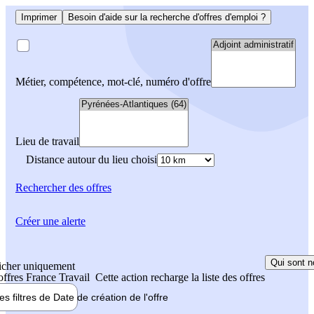
Imprimer
Besoin d'aide sur la recherche d'offres d'emploi ?
Métier, compétence, mot-clé, numéro d'offre
Lieu de travail
Distance autour du lieu choisi
Rechercher
des offres
Créer une alerte
Qui sont n
icher uniquement
 offres France Travail
Cette action recharge la liste des offres
les filtres de
Date de création
de l'offre