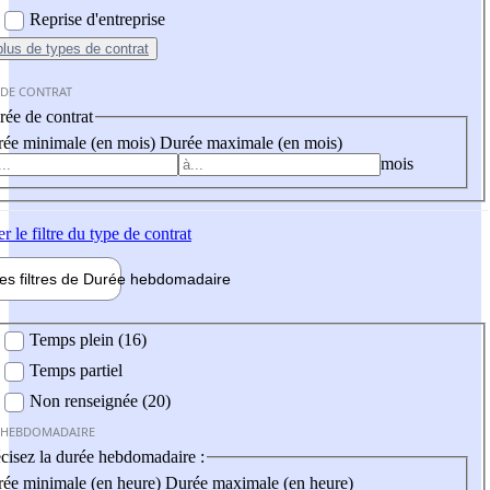
Reprise d'entreprise
plus
de types de contrat
 DE CONTRAT
ée de contrat
ée minimale (en mois)
Durée maximale (en mois)
mois
er
le filtre du type de contrat
les filtres de
Durée hebdo
madaire
 hebdomadaire
Temps plein (16)
Temps partiel
Non renseignée (20)
 HEBDOMADAIRE
cisez la durée hebdomadaire :
ée minimale (en heure)
Durée maximale (en heure)