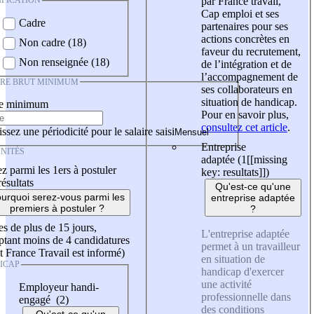
IFICATION
par France travail,
Cap emploi et ses
Cadre
partenaires pour ses
actions concrètes en
Non cadre (18)
faveur du recrutement,
Non renseignée (18)
de l’intégration et de
l’accompagnement de
IRE BRUT MINIMUM
ses collaborateurs en
situation de handicap.
re minimum
Pour en savoir plus,
consultez cet article
.
ssez une périodicité pour le salaire saisi
Entreprise
NITÉS
adaptée (1
[[missing
z parmi les 1ers à postuler
key: resultats]]
)
résultats
Qu'est-ce qu'une
urquoi serez-vous parmi les
entreprise adaptée
premiers à postuler ?
?
es de plus de 15 jours,
L'entreprise adaptée
tant moins de 4 candidatures
permet à un travailleur
t France Travail est informé)
en situation de
ICAP
handicap d'exercer
une activité
Employeur handi-
professionnelle dans
engagé (2)
des conditions
Qu'est-ce qu'un