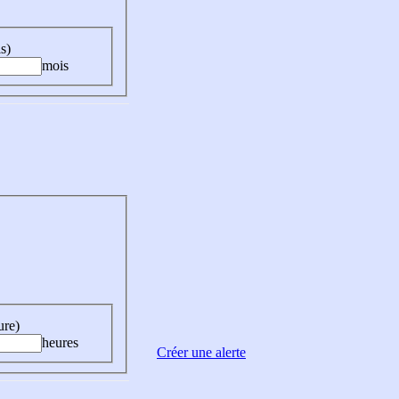
s)
mois
ure)
heures
Créer une alerte