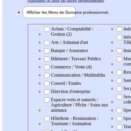
Appliquer
le filtre de durée hebdomadaire
Afficher les filtres de
Domaine pro
fessionnel
Domaine professionel
Achats / Comptabilité /
Indu
Gestion (2)
Info
Arts / Artisanat d'art
Tél
Banque / Assurance
Inst
Bâtiment / Travaux Publics
Mark
com
Commerce / Vente (4)
Res
Communication / Multimédia
San
Conseil / Etudes
Secr
Direction d'entreprise
Serv
Espaces verts et naturels /
coll
Agriculture / Pêche / Soins aux
animaux
Spe
Hôtellerie - Restauration /
Spo
Tourisme / Animation
Tran