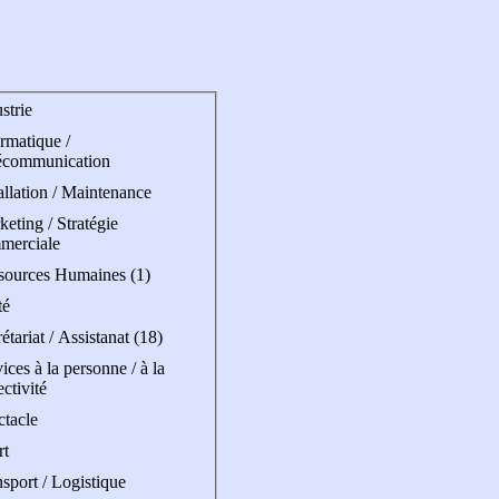
strie
rmatique /
écommunication
allation / Maintenance
eting / Stratégie
merciale
sources Humaines (1)
té
étariat / Assistanat (18)
ices à la personne / à la
ectivité
ctacle
rt
sport / Logistique