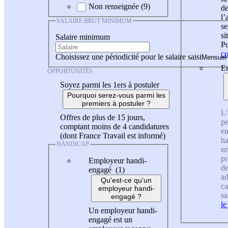
Non renseignée (9)
de
l
SALAIRE BRUT MINIMUM
se
si
Salaire minimum
Po
co
Choisissez une périodicité pour le salaire saisi
En
OPPORTUNITÉS
Soyez parmi les 1ers à postuler
Pourquoi serez-vous parmi les
premiers à postuler ?
L'
Offres de plus de 15 jours,
pe
comptant moins de 4 candidatures
en
(dont France Travail est informé)
ha
HANDICAP
un
pr
Employeur handi-
de
engagé (1)
ad
Qu'est-ce qu'un
ca
employeur handi-
sa
engagé ?
le
Un employeur handi-
engagé est un