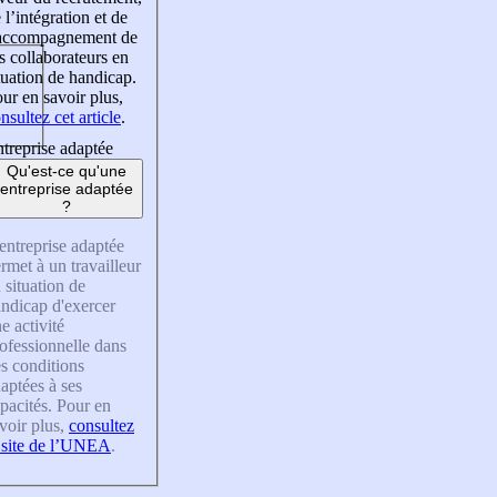
 l’intégration et de
’accompagnement de
s collaborateurs en
tuation de handicap.
ur en savoir plus,
nsultez cet article
.
treprise adaptée
Qu'est-ce qu'une
entreprise adaptée
?
entreprise adaptée
rmet à un travailleur
 situation de
ndicap d'exercer
e activité
ofessionnelle dans
s conditions
aptées à ses
pacités. Pour en
voir plus,
consultez
 site de l’UNEA
.