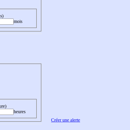
s)
mois
ure)
heures
Créer une alerte