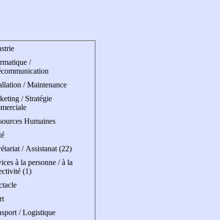
strie
rmatique /
écommunication
allation / Maintenance
eting / Stratégie
merciale
sources Humaines
té
étariat / Assistanat (22)
ices à la personne / à la
ectivité (1)
ctacle
rt
sport / Logistique