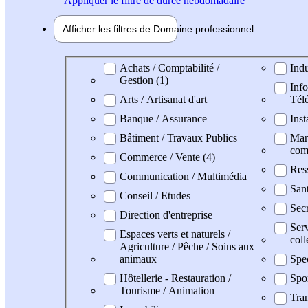
Appliquer
le filtre de durée hebdomadaire
Afficher les filtres de
Domaine pro
fessionnel
Domaine professionel
Achats / Comptabilité /
Indu
Gestion (1)
Info
Arts / Artisanat d'art
Tél
Banque / Assurance
Inst
Bâtiment / Travaux Publics
Mark
com
Commerce / Vente (4)
Res
Communication / Multimédia
San
Conseil / Etudes
Secr
Direction d'entreprise
Serv
Espaces verts et naturels /
coll
Agriculture / Pêche / Soins aux
animaux
Spe
Hôtellerie - Restauration /
Spo
Tourisme / Animation
Tran