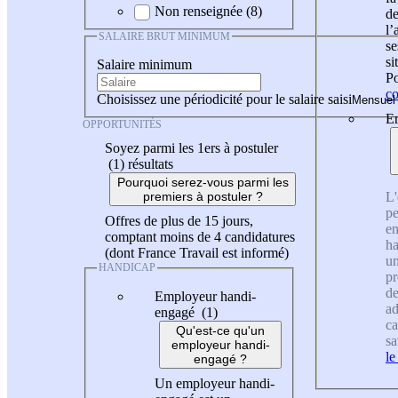
Non renseignée (8)
de
l
SALAIRE BRUT MINIMUM
se
si
Salaire minimum
Po
co
Choisissez une périodicité pour le salaire saisi
En
OPPORTUNITÉS
Soyez parmi les 1ers à postuler
(1)
résultats
Pourquoi serez-vous parmi les
L'
premiers à postuler ?
pe
Offres de plus de 15 jours,
en
comptant moins de 4 candidatures
ha
(dont France Travail est informé)
un
HANDICAP
pr
de
Employeur handi-
ad
engagé (1)
ca
Qu'est-ce qu'un
sa
employeur handi-
le
engagé ?
Un employeur handi-