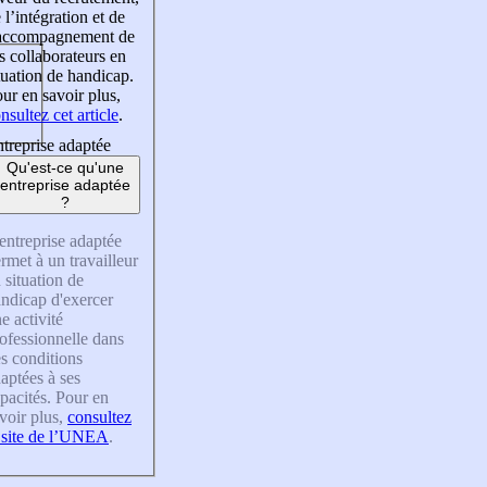
 l’intégration et de
’accompagnement de
s collaborateurs en
tuation de handicap.
ur en savoir plus,
nsultez cet article
.
treprise adaptée
Qu'est-ce qu'une
entreprise adaptée
?
entreprise adaptée
rmet à un travailleur
 situation de
ndicap d'exercer
e activité
ofessionnelle dans
s conditions
aptées à ses
pacités. Pour en
voir plus,
consultez
 site de l’UNEA
.