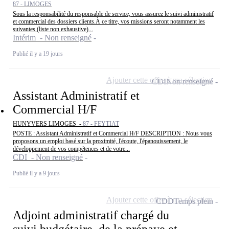
87 - LIMOGES
Sous la responsabilité du responsable de service, vous assurez le suivi administratif
et commercial des dossiers clients.À ce titre, vos missions seront notamment les
suivantes (liste non exhaustive)...
Intérim - Non renseigné
Publié il y a 19 jours
Ajouter cette offre à ma sélection
CDI
Non renseigné
Assistant Administratif et
Commercial H/F
HUNYVERS LIMOGES -
87 - FEYTIAT
POSTE : Assistant Administratif et Commercial H/F DESCRIPTION : Nous vous
proposons un emploi basé sur la proximité, l'écoute, l'épanouissement, le
développement de vos compétences et de votre...
CDI - Non renseigné
Publié il y a 9 jours
Ajouter cette offre à ma sélection
CDD
Temps plein
Adjoint administratif chargé du
suivi budgétaire, de la prépaye et