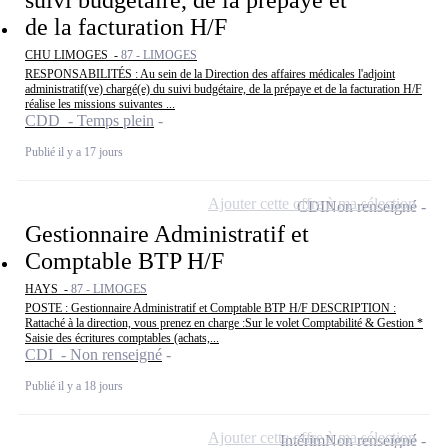
de la facturation H/F
CHU LIMOGES -
87 - LIMOGES
RESPONSABILITÉS : Au sein de la Direction des affaires médicales l'adjoint
administratif(ve) chargé(e) du suivi budgétaire, de la prépaye et de la facturation H/F
réalise les missions suivantes ...
CDD - Temps plein
Publié il y a 17 jours
Ajouter cette offre à ma sélection
CDI
Non renseigné
Gestionnaire Administratif et
Comptable BTP H/F
HAYS -
87 - LIMOGES
POSTE : Gestionnaire Administratif et Comptable BTP H/F DESCRIPTION :
Rattaché à la direction, vous prenez en charge :Sur le volet Comptabilité & Gestion *
Saisie des écritures comptables (achats,...
CDI - Non renseigné
Publié il y a 18 jours
Ajouter cette offre à ma sélection
Intérim
Non renseigné