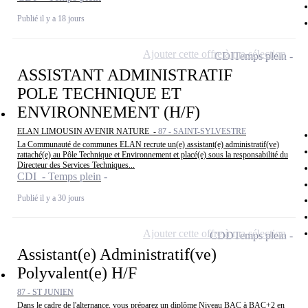
Publié il y a 18 jours
Ajouter cette offre à ma sélection
CDI
Temps plein
ASSISTANT ADMINISTRATIF
POLE TECHNIQUE ET
ENVIRONNEMENT (H/F)
ELAN LIMOUSIN AVENIR NATURE -
87 - SAINT-SYLVESTRE
La Communauté de communes ELAN recrute un(e) assistant(e) administratif(ve)
rattaché(e) au Pôle Technique et Environnement et placé(e) sous la responsabilité du
Directeur des Services Techniques...
CDI - Temps plein
Publié il y a 30 jours
Ajouter cette offre à ma sélection
CDD
Temps plein
Assistant(e) Administratif(ve)
Polyvalent(e) H/F
87 - ST JUNIEN
Dans le cadre de l'alternance, vous préparez un diplôme Niveau BAC à BAC+2 en