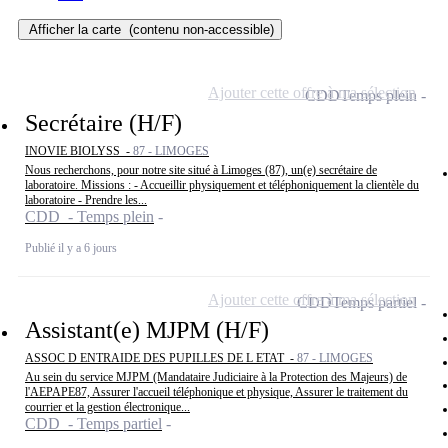
Afficher la carte
(contenu non-accessible)
Ajouter cette offre à ma sélection
CDD
Temps plein
Secrétaire (H/F)
INOVIE BIOLYSS -
87 - LIMOGES
Nous recherchons, pour notre site situé à Limoges (87), un(e) secrétaire de
laboratoire. Missions : - Accueillir physiquement et téléphoniquement la clientèle du
laboratoire - Prendre les...
CDD - Temps plein
Publié il y a 6 jours
Ajouter cette offre à ma sélection
CDD
Temps partiel
Assistant(e) MJPM (H/F)
ASSOC D ENTRAIDE DES PUPILLES DE L ETAT -
87 - LIMOGES
Au sein du service MJPM (Mandataire Judiciaire à la Protection des Majeurs) de
l'AEPAPE87, Assurer l'accueil téléphonique et physique, Assurer le traitement du
courrier et la gestion électronique...
CDD - Temps partiel