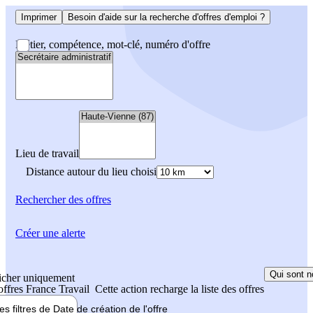
Imprimer
Besoin d'aide sur la recherche d'offres d'emploi ?
Métier, compétence, mot-clé, numéro d'offre
Lieu de travail
Distance autour du lieu choisi
Rechercher
des offres
Créer une alerte
Qui sont n
icher uniquement
 offres France Travail
Cette action recharge la liste des offres
les filtres de
Date de création
de l'offre