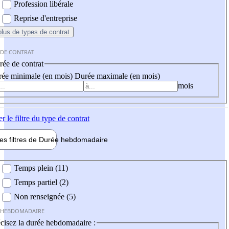
Profession libérale
Reprise d'entreprise
plus
de types de contrat
 DE CONTRAT
ée de contrat
ée minimale (en mois)
Durée maximale (en mois)
mois
er
le filtre du type de contrat
les filtres de
Durée hebdo
madaire
 hebdomadaire
Temps plein (11)
Temps partiel (2)
Non renseignée (5)
 HEBDOMADAIRE
cisez la durée hebdomadaire :