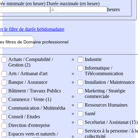
ée minimale (en heure)
Durée maximale (en heure)
heures
er
le filtre de durée hebdomadaire
les filtres de
Domaine pro
fessionnel
ne professionel
Achats / Comptabilité /
Industrie
Gestion (2)
Informatique /
Arts / Artisanat d'art
Télécommunication
Banque / Assurance
Installation / Maintenance
Bâtiment / Travaux Publics
Marketing / Stratégie
commerciale
Commerce / Vente (1)
Ressources Humaines
Communication / Multimédia
Santé
Conseil / Etudes
Secrétariat / Assistanat (15)
Direction d'entreprise
Services à la personne / à l
Espaces verts et naturels /
collectivité