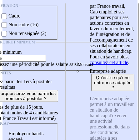
IFICATION
par France travail,
Cap emploi et ses
Cadre
partenaires pour ses
actions concrètes en
Non cadre (16)
faveur du recrutement,
Non renseignée (2)
de l’intégration et de
l’accompagnement de
IRE BRUT MINIMUM
ses collaborateurs en
situation de handicap.
re minimum
Pour en savoir plus,
consultez cet article
.
ssez une périodicité pour le salaire saisi
Entreprise adaptée
NITÉS
Qu'est-ce qu'une
z parmi les 1ers à postuler
entreprise adaptée
résultats
?
urquoi serez-vous parmi les
L'entreprise adaptée
premiers à postuler ?
permet à un travailleur
es de plus de 15 jours,
en situation de
tant moins de 4 candidatures
handicap d'exercer
t France Travail est informé)
une activité
ICAP
professionnelle dans
des conditions
Employeur handi-
adaptées à ses
engagé