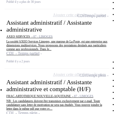
Publié il y a plus de 30 jours
Ajouter cette offre à ma sélection
CDI
Temps partiel
Assistant administratif / Assistante
administrative
AXEO SERVICES -
87 - LIMOGES
La société AXEO Services Limoges, une marque de La Poste, est une entreprise aux
dimensions multiservices. Nous proposons des prestations destinés aux particuliers
comme aux professionnels. Dans le...
CDI - Temps partiel
Publié il y a 2 jours
Ajouter cette offre à ma sélection
CDI
Temps plein
Assistant administratif / Assistante
administrative et comptable (H/F)
FRAC-ARTOTHEQUE NOUVELLE-AQUITAINE -
87 - LIMOGES
NB : Les candidatures doivent être transmises exclusivement par e-mail. Toute
candidature sans lettre de motivation ne sera pas étudiée. Vous pouvez joindre la
lettre dans le même pdf que votre cv....
CDI - Temps plein