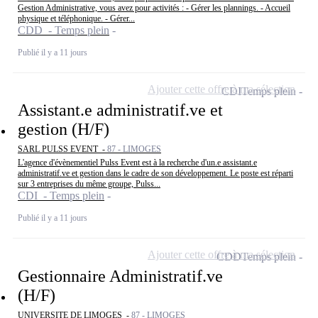
Gestion Administrative, vous avez pour activités : - Gérer les plannings. - Accueil
physique et téléphonique. - Gérer...
CDD - Temps plein
Publié il y a 11 jours
Ajouter cette offre à ma sélection
CDI
Temps plein
Assistant.e administratif.ve et
gestion (H/F)
SARL PULSS EVENT -
87 - LIMOGES
L'agence d'évènementiel Pulss Event est à la recherche d'un.e assistant.e
administratif.ve et gestion dans le cadre de son développement. Le poste est réparti
sur 3 entreprises du même groupe, Pulss...
CDI - Temps plein
Publié il y a 11 jours
Ajouter cette offre à ma sélection
CDD
Temps plein
Gestionnaire Administratif.ve
(H/F)
UNIVERSITE DE LIMOGES -
87 - LIMOGES