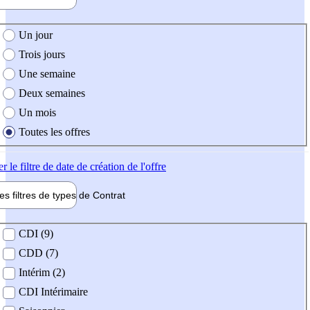
e création de l'offre
Un jour
Trois jours
Une semaine
Deux semaines
Un mois
Toutes les offres
er
le filtre de date de création de l'offre
les filtres de types de
Contrat
de contrat
CDI (9)
CDD (7)
Intérim (2)
CDI Intérimaire