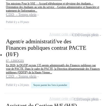
Vos missions Pour le SSE : - Accueil téléphonique et physique des étudiants. -
Orientation des étudiants au sein du service. - Gestion administrative et financière et
traitement de l'information...
CDD - Temps plein
Publié il y a 19 jours
Ajouter cette offre à ma sélection
CDD
Temps plein
Agent/e administratif/ve des
Finances publiques contrat PACTE
(H/F)
87 - LIMOGES
En 2026, la DGFIP recrute 135 agents administratifs des Finances publiques par
voie de PACTE. Dans le cadre du PACTE, la Direction départementale des Finances
publiques (DDFIP) de la Haute-Vienne...
CDD - Temps plein
Publié il y a 24 jours
Soyez parmi les 1ers à postuler
Ajouter cette offre à ma sélection
CDI
Temps plein
Assistant de Gestion H/F (H/F)