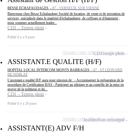
BESSE ECHAFAUDAGES -
87 - VERNEUIL SUR VIENNE
Bienvenue chez Besse Echafaudage Société de location, de vente et de prestation de
services, spécialisée dans le matériel d'échafaudages, de coffrage et d'étaiement ;
nous sommes actuellement leader...
CDI - Temps plein
Publié il y a 9 jours
Ajouter cette offre à ma sélection
CDI
Temps plein
ASSISTANT.E QUALITE (H/F)
HOPITAL LOCAL INTERCOM MONTS BARRAGES -
87 - ST LEONARD
DE NOBLAT
L'assistant.e qualité H/F aura pour mission de : - Accompagner la préparation de la
procédure de Certification HAS - Participer au pilotage et au contrôle de la mise en
œuvre de la politique et du...
CDI - Temps plein
Publié il y a 20 jours
Ajouter cette offre à ma sélection
Intérim
Non renseigné
ASSISTANT(E) ADV F/H