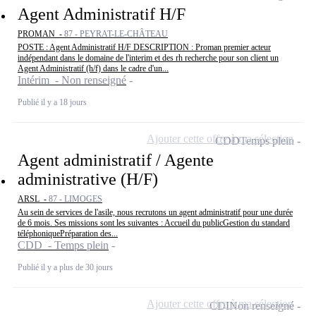
Agent Administratif H/F
PROMAN -
87 - PEYRAT-LE-CHÂTEAU
POSTE : Agent Administratif H/F DESCRIPTION : Proman premier acteur
indépendant dans le domaine de l'interim et des rh recherche pour son client un
Agent Administratif (h/f) dans le cadre d'un...
Intérim - Non renseigné
Publié il y a 18 jours
Ajouter cette offre à ma sélection
CDD
Temps plein
Agent administratif / Agente
administrative (H/F)
ARSL -
87 - LIMOGES
Au sein de services de l'asile, nous recrutons un agent administratif pour une durée
de 6 mois. Ses missions sont les suivantes : Accueil du publicGestion du standard
téléphoniquePréparation des...
CDD - Temps plein
Publié il y a plus de 30 jours
Ajouter cette offre à ma sélection
CDI
Non renseigné