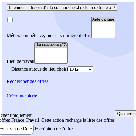
Imprimer
Besoin d'aide sur la recherche d'offres d'emploi ?
Métier, compétence, mot-clé, numéro d'offre
Lieu de travail
Distance autour du lieu choisi
Rechercher
des offres
Créer une alerte
Qui sont n
icher uniquement
 offres France Travail
Cette action recharge la liste des offres
les filtres de
Date de création
de l'offre