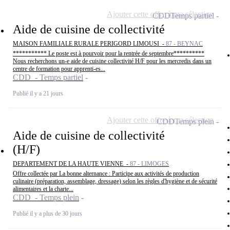
Ajouter cette offre à ma sélection
CDD
Temps partiel
Aide de cuisine de collectivité
MAISON FAMILIALE RURALE PERIGORD LIMOUSI -
87 - BEYNAC
*********** Le poste est à pourvoir pour la rentrée de septembre**********
Nous recherchons un-e aide de cuisine collectivité H/F pour les mercredis dans un
centre de formation pour apprenti-es...
CDD - Temps partiel
Publié il y a 21 jours
Ajouter cette offre à ma sélection
CDD
Temps plein
Aide de cuisine de collectivité
(H/F)
DEPARTEMENT DE LA HAUTE VIENNE -
87 - LIMOGES
Offre collectée par La bonne alternance : Participe aux activités de production
culinaire (préparation, assemblage, dressage) selon les règles d'hygiène et de sécurité
alimentaires et la charte...
CDD - Temps plein
Publié il y a plus de 30 jours