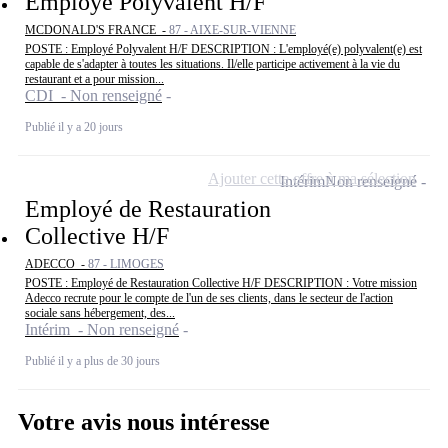
Employé Polyvalent H/F
MCDONALD'S FRANCE -
87 - AIXE-SUR-VIENNE
POSTE : Employé Polyvalent H/F DESCRIPTION : L'employé(e) polyvalent(e) est
capable de s'adapter à toutes les situations. Il/elle participe activement à la vie du
restaurant et a pour mission...
CDI - Non renseigné
Publié il y a 20 jours
Ajouter cette offre à ma sélection
Intérim
Non renseigné
Employé de Restauration
Collective H/F
ADECCO -
87 - LIMOGES
POSTE : Employé de Restauration Collective H/F DESCRIPTION : Votre mission
Adecco recrute pour le compte de l'un de ses clients, dans le secteur de l'action
sociale sans hébergement, des...
Intérim - Non renseigné
Publié il y a plus de 30 jours
Votre avis nous intéresse