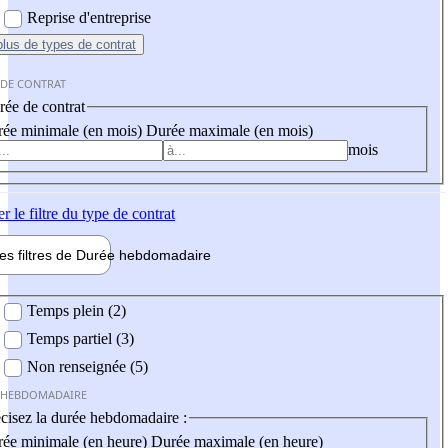
Reprise d'entreprise
plus
de types de contrat
 DE CONTRAT
ée de contrat
ée minimale (en mois)
Durée maximale (en mois)
mois
er
le filtre du type de contrat
les filtres de
Durée hebdo
madaire
 hebdomadaire
Temps plein (2)
Temps partiel (3)
Non renseignée (5)
 HEBDOMADAIRE
cisez la durée hebdomadaire :
ée minimale (en heure)
Durée maximale (en heure)