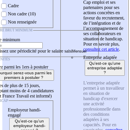
Cap emploi et ses
Cadre
partenaires pour ses
actions concrètes en
Non cadre (10)
faveur du recrutement,
Non renseignée
de l’intégration et de
l’accompagnement de
IRE BRUT MINIMUM
ses collaborateurs en
situation de handicap.
re minimum
Pour en savoir plus,
consultez cet article
.
ssez une périodicité pour le salaire saisi
Entreprise adaptée
NITÉS
Qu'est-ce qu'une
z parmi les 1ers à postuler
entreprise adaptée
?
urquoi serez-vous parmi les
premiers à postuler ?
L'entreprise adaptée
es de plus de 15 jours,
permet à un travailleur
tant moins de 4 candidatures
en situation de
t France Travail est informé)
handicap d'exercer
ICAP
une activité
professionnelle dans
Employeur handi-
des conditions
engagé
adaptées à ses
Qu'est-ce qu'un
capacités. Pour en
employeur handi-
savoir plus,
consultez