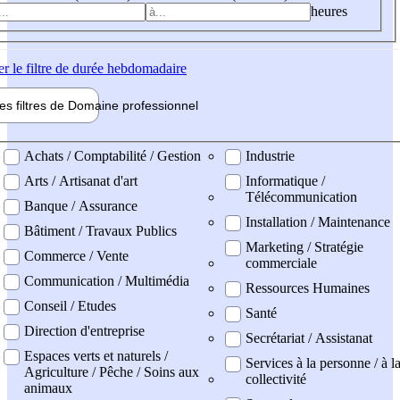
heures
er
le filtre de durée hebdomadaire
les filtres de
Domaine pro
fessionnel
ne professionel
Achats / Comptabilité / Gestion
Industrie
Arts / Artisanat d'art
Informatique /
Télécommunication
Banque / Assurance
Installation / Maintenance
Bâtiment / Travaux Publics
Marketing / Stratégie
Commerce / Vente
commerciale
Communication / Multimédia
Ressources Humaines
Conseil / Etudes
Santé
Direction d'entreprise
Secrétariat / Assistanat
Espaces verts et naturels /
Services à la personne / à l
Agriculture / Pêche / Soins aux
collectivité
animaux