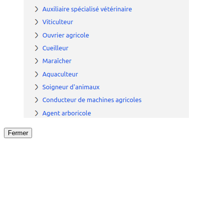
Fermer
Fermer
le détail de l'offre
/
Offre
sur
Offre précéden