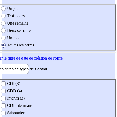
e création de l'offre
Un jour
Trois jours
Une semaine
Deux semaines
Un mois
Toutes les offres
er
le filtre de date de création de l'offre
les filtres de types de
Contrat
de contrat
CDI (3)
CDD (4)
Intérim (3)
CDI Intérimaire
Saisonnier