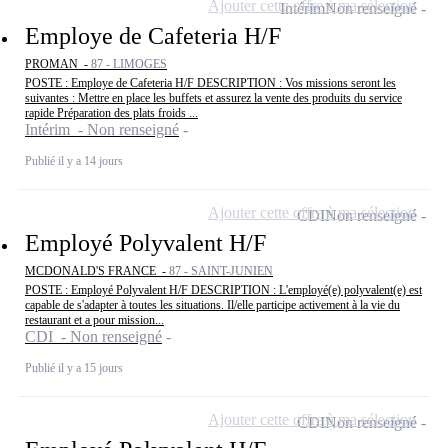
Ajouter cette offre à ma sélection
Intérim
Non renseigné
Employe de Cafeteria H/F
PROMAN -
87 - LIMOGES
POSTE : Employe de Cafeteria H/F DESCRIPTION : Vos missions seront les
suivantes : Mettre en place les buffets et assurez la vente des produits du service
rapide Préparation des plats froids ...
Intérim - Non renseigné
Publié il y a 14 jours
Ajouter cette offre à ma sélection
CDI
Non renseigné
Employé Polyvalent H/F
MCDONALD'S FRANCE -
87 - SAINT-JUNIEN
POSTE : Employé Polyvalent H/F DESCRIPTION : L'employé(e) polyvalent(e) est
capable de s'adapter à toutes les situations. Il/elle participe activement à la vie du
restaurant et a pour mission...
CDI - Non renseigné
Publié il y a 15 jours
Ajouter cette offre à ma sélection
CDI
Non renseigné