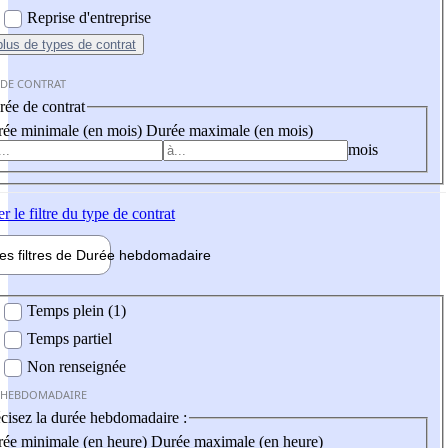
Reprise d'entreprise
plus
de types de contrat
 DE CONTRAT
ée de contrat
ée minimale (en mois)
Durée maximale (en mois)
mois
er
le filtre du type de contrat
les filtres de
Durée hebdo
madaire
 hebdomadaire
Temps plein (1)
Temps partiel
Non renseignée
 HEBDOMADAIRE
cisez la durée hebdomadaire :
ée minimale (en heure)
Durée maximale (en heure)