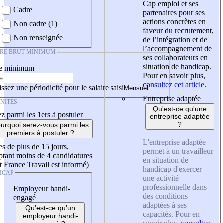
Cap emploi et ses
Cadre
partenaires pour ses
actions concrètes en
Non cadre (1)
faveur du recrutement,
Non renseignée
de l’intégration et de
l’accompagnement de
IRE BRUT MINIMUM
ses collaborateurs en
situation de handicap.
re minimum
Pour en savoir plus,
consultez cet article
.
ssez une périodicité pour le salaire saisi
Entreprise adaptée
NITÉS
Qu'est-ce qu'une
z parmi les 1ers à postuler
entreprise adaptée
?
urquoi serez-vous parmi les
premiers à postuler ?
L'entreprise adaptée
es de plus de 15 jours,
permet à un travailleur
tant moins de 4 candidatures
en situation de
t France Travail est informé)
handicap d'exercer
ICAP
une activité
professionnelle dans
Employeur handi-
des conditions
engagé
adaptées à ses
Qu'est-ce qu'un
capacités. Pour en
employeur handi-
savoir plus,
consultez