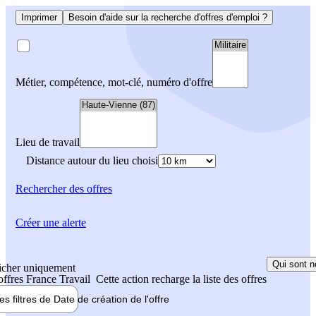
Imprimer
Besoin d'aide sur la recherche d'offres d'emploi ?
Métier, compétence, mot-clé, numéro d'offre
Lieu de travail
Distance autour du lieu choisi
Rechercher
des offres
Créer une alerte
Qui sont n
icher uniquement
 offres France Travail
Cette action recharge la liste des offres
les filtres de
Date de création
de l'offre