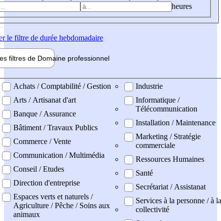
heures
er
le filtre de durée hebdomadaire
les filtres de
Domaine pro
fessionnel
ne professionel
Achats / Comptabilité / Gestion
Industrie
Arts / Artisanat d'art
Informatique /
Télécommunication
Banque / Assurance
Installation / Maintenance
Bâtiment / Travaux Publics
Marketing / Stratégie
Commerce / Vente
commerciale
Communication / Multimédia
Ressources Humaines
Conseil / Etudes
Santé
Direction d'entreprise
Secrétariat / Assistanat
Espaces verts et naturels /
Services à la personne / à l
Agriculture / Pêche / Soins aux
collectivité
animaux