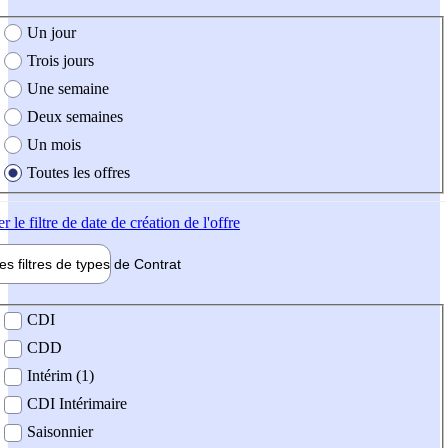
e création de l'offre
Un jour
Trois jours
Une semaine
Deux semaines
Un mois
Toutes les offres
er
le filtre de date de création de l'offre
les filtres de types de
Contrat
de contrat
CDI
CDD
Intérim (1)
CDI Intérimaire
Saisonnier