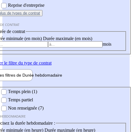
Reprise d'entreprise
plus
de types de contrat
 DE CONTRAT
ée de contrat
ée minimale (en mois)
Durée maximale (en mois)
mois
er
le filtre du type de contrat
les filtres de
Durée hebdo
madaire
 hebdomadaire
Temps plein (1)
Temps partiel
Non renseignée (7)
 HEBDOMADAIRE
cisez la durée hebdomadaire :
ée minimale (en heure)
Durée maximale (en heure)