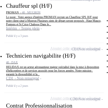
Chauffeur spl (H/F)
PROMAN -
40 - MUGRON
Le poste : Votre agence d'intérim PROMAN recrute un Chauffeur SPL H/F pour
notre client situé à Mugron Plusieurs oints de départ seront proposés : Haut Mauco,
Pontonx et St Cricq Chalosse Dans le...
Intérim - Temps plein
Publié il y a 3 jours
Ajouter cette offre à ma sélection
CDI
Non renseigné
Technicien navigabilite (H/F)
40 - DAX
HELIDAX est un acteur aéronautique majeur spécialisé dans la mise à disposition
d'hélicoptères et de services associés pour les forces armées. Notre mission :
garantir la disponibilité et la...
CDI - Non renseigné
Publié il y a 2 jours
Ajouter cette offre à ma sélection
CDD
Non renseigné
Contrat Professionnalisation