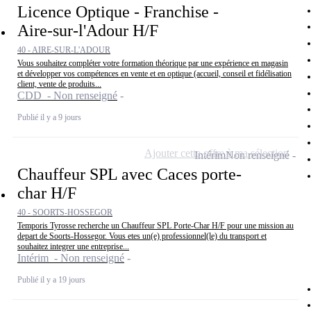
Licence Optique - Franchise -
Aire-sur-l'Adour H/F
40 - AIRE-SUR-L'ADOUR
Vous souhaitez compléter votre formation théorique par une expérience en magasin
et développer vos compétences en vente et en optique (accueil, conseil et fidélisation
client, vente de produits...
CDD - Non renseigné
Publié il y a 9 jours
Ajouter cette offre à ma sélection
Intérim
Non renseigné
Chauffeur SPL avec Caces porte-
char H/F
40 - SOORTS-HOSSEGOR
Temporis Tyrosse recherche un Chauffeur SPL Porte-Char H/F pour une mission au
depart de Soorts-Hossegor. Vous etes un(e) professionnel(le) du transport et
souhaitez integrer une entreprise...
Intérim - Non renseigné
Publié il y a 19 jours