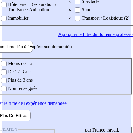
Spectacle
Hôtellerie - Restauration /
Tourisme / Animation
Sport
Immobilier
Transport / Logistique (2)
Appliquer
le filtre du domaine professi
es filtres liés à l'
Expérience
demandée
ience demandée
Moins de 1 an
De 1 à 3 ans
Plus de 3 ans
Non renseignée
er
le filtre de l'expérience demandée
Plus De
Filtres
IFICATION
par France travail,