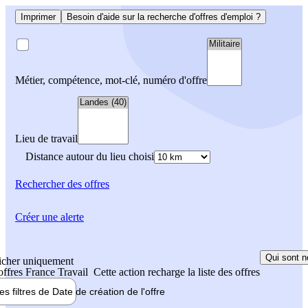
Imprimer
Besoin d'aide sur la recherche d'offres d'emploi ?
Métier, compétence, mot-clé, numéro d'offre
Lieu de travail
Distance autour du lieu choisi
Rechercher
des offres
Créer une alerte
Qui sont n
icher uniquement
 offres France Travail
Cette action recharge la liste des offres
les filtres de
Date de création
de l'offre