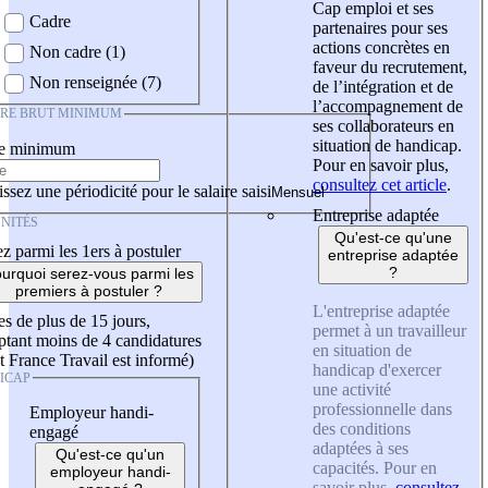
Cap emploi et ses
Cadre
partenaires pour ses
actions concrètes en
Non cadre (1)
faveur du recrutement,
Non renseignée (7)
de l’intégration et de
l’accompagnement de
IRE BRUT MINIMUM
ses collaborateurs en
situation de handicap.
re minimum
Pour en savoir plus,
consultez cet article
.
ssez une périodicité pour le salaire saisi
Entreprise adaptée
NITÉS
Qu'est-ce qu'une
z parmi les 1ers à postuler
entreprise adaptée
?
urquoi serez-vous parmi les
premiers à postuler ?
L'entreprise adaptée
es de plus de 15 jours,
permet à un travailleur
tant moins de 4 candidatures
en situation de
t France Travail est informé)
handicap d'exercer
ICAP
une activité
professionnelle dans
Employeur handi-
des conditions
engagé
adaptées à ses
Qu'est-ce qu'un
capacités. Pour en
employeur handi-
savoir plus,
consultez