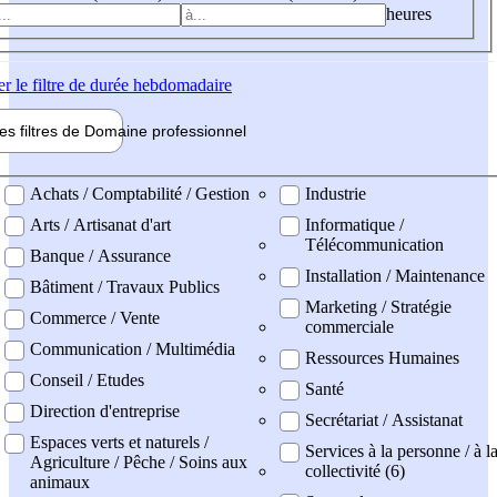
heures
er
le filtre de durée hebdomadaire
les filtres de
Domaine pro
fessionnel
ne professionel
Achats / Comptabilité / Gestion
Industrie
Arts / Artisanat d'art
Informatique /
Télécommunication
Banque / Assurance
Installation / Maintenance
Bâtiment / Travaux Publics
Marketing / Stratégie
Commerce / Vente
commerciale
Communication / Multimédia
Ressources Humaines
Conseil / Etudes
Santé
Direction d'entreprise
Secrétariat / Assistanat
Espaces verts et naturels /
Services à la personne / à l
Agriculture / Pêche / Soins aux
collectivité (6)
animaux