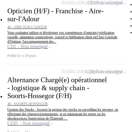
Ajouter cette offre à ma sélection
CDI
Non renseigné
Opticien (H/F) - Franchise - Aire-
sur-l'Adour
40 - AIRE-SUR-L'ADOUR
Vous souhaitez utiliser et développer vos compétences d'opticien (vérification
visuelle, adaptation contactologie, conseil et fidélisation client etcChez Générale
d'Optique, l'accompagnement des...
CDI - Non renseigné
Publié il y a 19 jours
Ajouter cette offre à ma sélection
CDD
Non renseigné
Alternance Chargé(e) opérationnel
- logistique & supply chain -
Soorts-Hossegor (F/H)
40 - SOORTS-HOSSEGOR
Gestion des Stocks : Assurer la gestion des stocks en surveillant les niveaux, en
effectuant des réapprovisionnements, et en minimisant les pertes ou les
obsolescences.Supervision de l'Entrepôt :...
CDD - Non renseigné