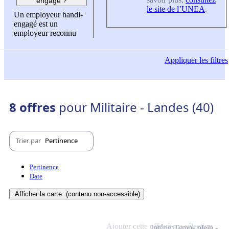
engagé ?
le site de l’UNEA
.
Un employeur handi-
engagé est un
employeur reconnu
Appliquer
les filtres
8 offres
pour Militaire - Landes (40)
Trier par
Pertinence
Pertinence
Date
Afficher la carte
(contenu non-accessible)
Ajouter cette offre à ma sélection
Intérim
Temps plein