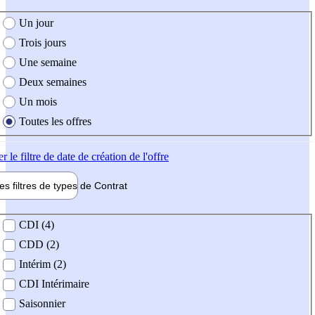
e création de l'offre
Un jour
Trois jours
Une semaine
Deux semaines
Un mois
Toutes les offres
er
le filtre de date de création de l'offre
les filtres de types de
Contrat
de contrat
CDI (4)
CDD (2)
Intérim (2)
CDI Intérimaire
Saisonnier