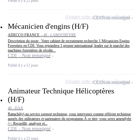
Publié il y a 22 jours
Ajouter cette offre à ma sélection
CDI
Non renseigné
Mécanicien d'engins (H/F)
ADECCO FRANCE -
40 - LABOUHEYRE
Description du poste : Votre cabinet de recrutement recherche 1 Mécanicien Engins
Forestiers en CDI. Vous rejoindrez 1 groupe international, leader sur le marché des
machines forestières de récolte...
CDI - Non renseigné
Publié il y a 12 jours
Ajouter cette offre à ma sélection
CDI
Non renseigné
Animateur Technique Hélicoptères
(H/F)
40 - DAX
Rattaché(e) au service support technique, vous intervenez comme référent technique
auprès des utilisateurs et partenaires du programme.À ce titre, vous serez amené(ebr
/>- Recueillir, analyser et...
CDI - Non renseigné
Publié il y a 23 jours