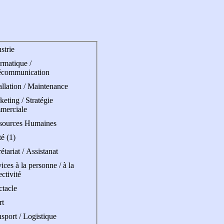
strie
rmatique /
écommunication
allation / Maintenance
eting / Stratégie
merciale
sources Humaines
é (1)
étariat / Assistanat
ices à la personne / à la
ectivité
ctacle
rt
sport / Logistique