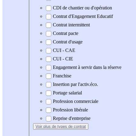
CDI de chantier ou d'opération
Contrat d'Engagement Educatif
Contrat intermittent
Contrat pacte
Contrat d'usage
CUI - CAE
CUI - CIE
Engagement à servir dans la réserve
Franchise
Insertion par l'activ.éco.
Portage salarial
Profession commerciale
Profession libérale
Reprise d'entreprise
Voir plus
de types de contrat