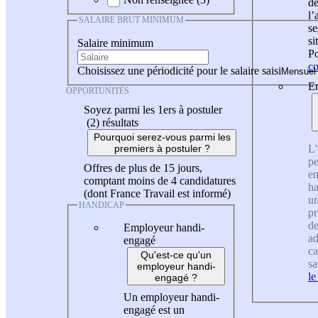
de
l
SALAIRE BRUT MINIMUM
se
si
Salaire minimum
Po
co
Choisissez une périodicité pour le salaire saisi
En
OPPORTUNITÉS
Soyez parmi les 1ers à postuler
(2)
résultats
Pourquoi serez-vous parmi les
L'
premiers à postuler ?
pe
Offres de plus de 15 jours,
en
comptant moins de 4 candidatures
ha
(dont France Travail est informé)
un
HANDICAP
pr
de
Employeur handi-
ad
engagé
ca
Qu'est-ce qu'un
sa
employeur handi-
le
engagé ?
Un employeur handi-
engagé est un