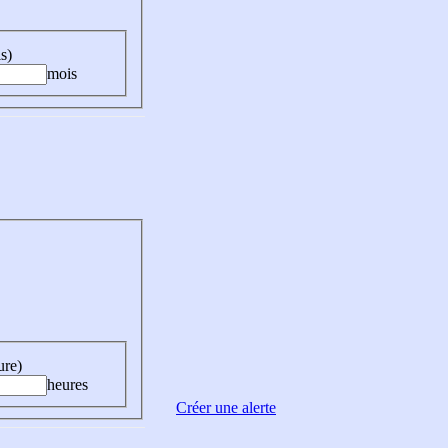
s)
mois
ure)
heures
Créer une alerte