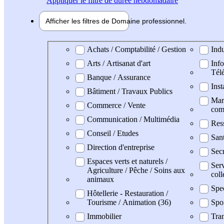
Appliquer
le filtre de durée hebdomadaire
Afficher les filtres de
Domaine pro
fessionnel
Domaine professionel
Achats / Comptabilité / Gestion
Indu
Arts / Artisanat d'art
Info
Tél
Banque / Assurance
Inst
Bâtiment / Travaux Publics
Mark
Commerce / Vente
com
Communication / Multimédia
Res
Conseil / Etudes
Sant
Direction d'entreprise
Secr
Espaces verts et naturels /
Serv
Agriculture / Pêche / Soins aux
coll
animaux
Spe
Hôtellerie - Restauration /
Tourisme / Animation (36)
Spo
Immobilier
Tran