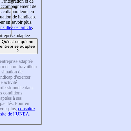
 l’intégration et de
’accompagnement de
s collaborateurs en
tuation de handicap.
ur en savoir plus,
nsultez cet article
.
treprise adaptée
Qu'est-ce qu'une
entreprise adaptée
?
entreprise adaptée
rmet à un travailleur
 situation de
ndicap d'exercer
e activité
ofessionnelle dans
s conditions
aptées à ses
pacités. Pour en
voir plus,
consultez
 site de l’UNEA
.