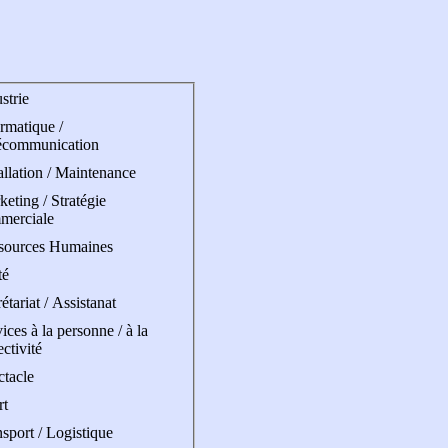
strie
rmatique /
écommunication
allation / Maintenance
eting / Stratégie
merciale
sources Humaines
té
étariat / Assistanat
ices à la personne / à la
ectivité
ctacle
rt
sport / Logistique