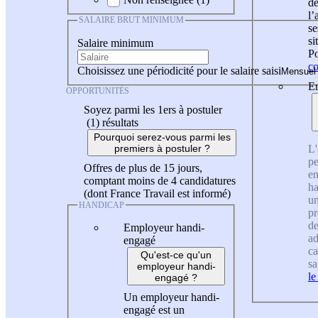
de
l
SALAIRE BRUT MINIMUM
se
si
Salaire minimum
Po
co
Choisissez une périodicité pour le salaire saisi
En
OPPORTUNITÉS
Soyez parmi les 1ers à postuler
(1)
résultats
Pourquoi serez-vous parmi les
L'
premiers à postuler ?
pe
Offres de plus de 15 jours,
en
comptant moins de 4 candidatures
ha
(dont France Travail est informé)
un
HANDICAP
pr
de
Employeur handi-
ad
engagé
ca
Qu'est-ce qu'un
sa
employeur handi-
le
engagé ?
Un employeur handi-
engagé est un