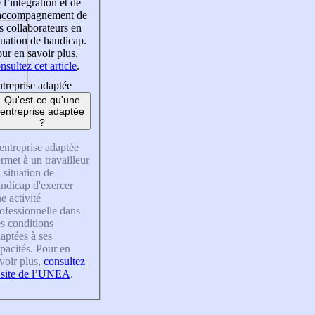
 l’intégration et de
’accompagnement de
s collaborateurs en
tuation de handicap.
ur en savoir plus,
nsultez cet article
.
treprise adaptée
Qu'est-ce qu'une
entreprise adaptée
?
entreprise adaptée
rmet à un travailleur
 situation de
ndicap d'exercer
e activité
ofessionnelle dans
s conditions
aptées à ses
pacités. Pour en
voir plus,
consultez
 site de l’UNEA
.