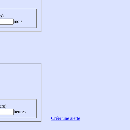
s)
mois
ure)
heures
Créer une alerte