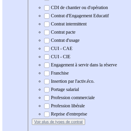
CDI de chantier ou d'opération
Contrat d'Engagement Educatif
Contrat intermittent
Contrat pacte
Contrat d'usage
CUI - CAE
CUI - CIE
Engagement à servir dans la réserve
Franchise
Insertion par l'activ.éco.
Portage salarial
Profession commerciale
Profession libérale
Reprise d'entreprise
Voir plus
de types de contrat