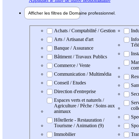
Appliquer
le filtre de durée hebdomadaire
Afficher les filtres de
Domaine pro
fessionnel
Domaine professionel
Achats / Comptabilité / Gestion
Indu
Arts / Artisanat d'art
Info
Tél
Banque / Assurance
Inst
Bâtiment / Travaux Publics
Mark
Commerce / Vente
com
Communication / Multimédia
Res
Conseil / Etudes
San
Direction d'entreprise
Secr
Espaces verts et naturels /
Serv
Agriculture / Pêche / Soins aux
coll
animaux
Spe
Hôtellerie - Restauration /
Tourisme / Animation (9)
Spo
Immobilier
Tran