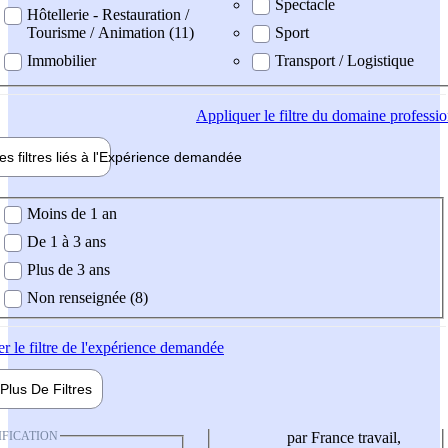
Spectacle
Hôtellerie - Restauration /
Tourisme / Animation (11)
Sport
Immobilier
Transport / Logistique
Appliquer
le filtre du domaine professi
es filtres liés à l'
Expérience
demandée
ience demandée
Moins de 1 an
De 1 à 3 ans
Plus de 3 ans
Non renseignée (8)
er
le filtre de l'expérience demandée
Plus De
Filtres
IFICATION
par France travail,