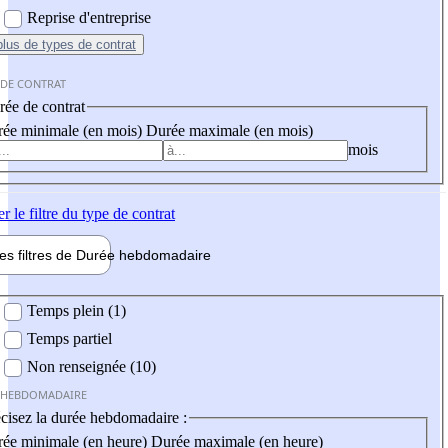
Reprise d'entreprise
plus
de types de contrat
 DE CONTRAT
ée de contrat
ée minimale (en mois)
Durée maximale (en mois)
mois
er
le filtre du type de contrat
les filtres de
Durée hebdo
madaire
 hebdomadaire
Temps plein (1)
Temps partiel
Non renseignée (10)
 HEBDOMADAIRE
cisez la durée hebdomadaire :
ée minimale (en heure)
Durée maximale (en heure)