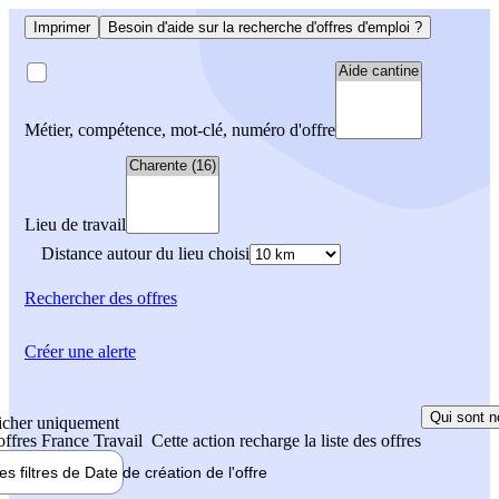
Imprimer
Besoin d'aide sur la recherche d'offres d'emploi ?
Métier, compétence, mot-clé, numéro d'offre
Lieu de travail
Distance autour du lieu choisi
Rechercher
des offres
Créer une alerte
Qui sont n
icher uniquement
 offres France Travail
Cette action recharge la liste des offres
les filtres de
Date de création
de l'offre