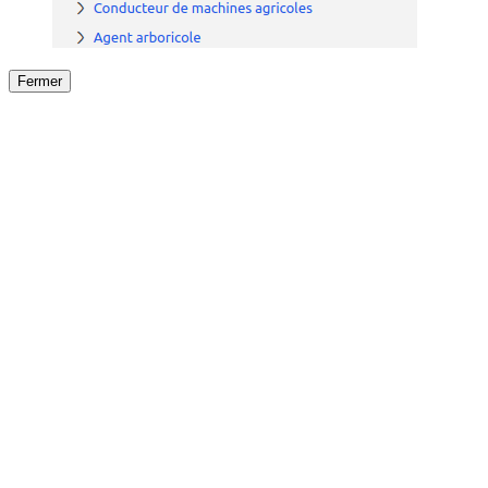
Fermer
Fermer
le détail de l'offre
/
Offre
sur
Offre précéden