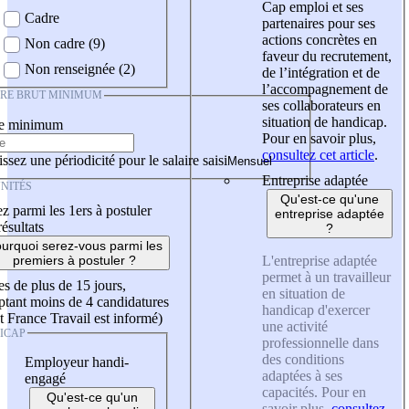
Cap emploi et ses
Cadre
partenaires pour ses
actions concrètes en
Non cadre (9)
faveur du recrutement,
Non renseignée (2)
de l’intégration et de
l’accompagnement de
IRE BRUT MINIMUM
ses collaborateurs en
situation de handicap.
re minimum
Pour en savoir plus,
consultez cet article
.
ssez une périodicité pour le salaire saisi
Entreprise adaptée
NITÉS
Qu'est-ce qu'une
z parmi les 1ers à postuler
entreprise adaptée
résultats
?
urquoi serez-vous parmi les
L'entreprise adaptée
premiers à postuler ?
permet à un travailleur
es de plus de 15 jours,
en situation de
tant moins de 4 candidatures
handicap d'exercer
t France Travail est informé)
une activité
ICAP
professionnelle dans
des conditions
Employeur handi-
adaptées à ses
engagé
capacités. Pour en
Qu'est-ce qu'un
savoir plus,
consultez