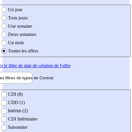
e création de l'offre
Un jour
Trois jours
Une semaine
Deux semaines
Un mois
Toutes les offres
er
le filtre de date de création de l'offre
les filtres de types de
Contrat
de contrat
CDI (8)
CDD (1)
Intérim (2)
CDI Intérimaire
Saisonnier