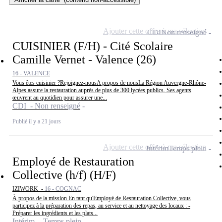
Ajouter cette offre à ma sélection
CDI
Non renseigné
CUISINIER (F/H) - Cité Scolaire
Camille Vernet - Valence (26)
16 - VALENCE
Vous êtes cuisinier ?Rejoignez-nousA propos de nousLa Région Auvergne-Rhône-
Alpes assure la restauration auprès de plus de 300 lycées publics. Ses agents
œuvrent au quotidien pour assurer une...
CDI - Non renseigné
Publié il y a 21 jours
Ajouter cette offre à ma sélection
Intérim
Temps plein
Employé de Restauration
Collective (h/f) (H/F)
IZIWORK -
16 - COGNAC
À propos de la mission En tant qu'Employé de Restauration Collective, vous
participez à la préparation des repas, au service et au nettoyage des locaux : -
Préparer les ingrédients et les plats...
Intérim - Temps plein