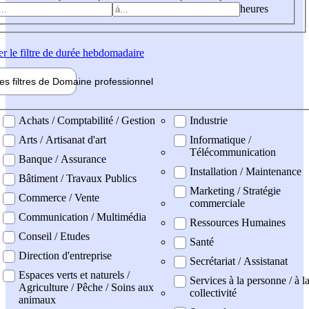
heures
er
le filtre de durée hebdomadaire
les filtres de
Domaine pro
fessionnel
ne professionel
Achats / Comptabilité / Gestion
Industrie
Arts / Artisanat d'art
Informatique /
Télécommunication
Banque / Assurance
Installation / Maintenance
Bâtiment / Travaux Publics
Marketing / Stratégie
Commerce / Vente
commerciale
Communication / Multimédia
Ressources Humaines
Conseil / Etudes
Santé
Direction d'entreprise
Secrétariat / Assistanat
Espaces verts et naturels /
Services à la personne / à l
Agriculture / Pêche / Soins aux
collectivité
animaux