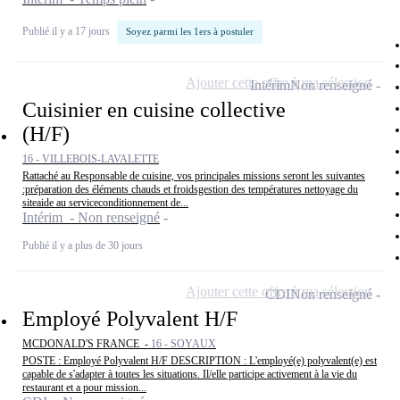
Publié il y a 17 jours
Soyez parmi les 1ers à postuler
Ajouter cette offre à ma sélection
Intérim
Non renseigné
Cuisinier en cuisine collective
(H/F)
16 - VILLEBOIS-LAVALETTE
Rattaché au Responsable de cuisine, vos principales missions seront les suivantes
:préparation des éléments chauds et froidsgestion des températures nettoyage du
siteaide au serviceconditionnement de...
Intérim - Non renseigné
Publié il y a plus de 30 jours
Ajouter cette offre à ma sélection
CDI
Non renseigné
Employé Polyvalent H/F
MCDONALD'S FRANCE -
16 - SOYAUX
POSTE : Employé Polyvalent H/F DESCRIPTION : L'employé(e) polyvalent(e) est
capable de s'adapter à toutes les situations. Il/elle participe activement à la vie du
restaurant et a pour mission...