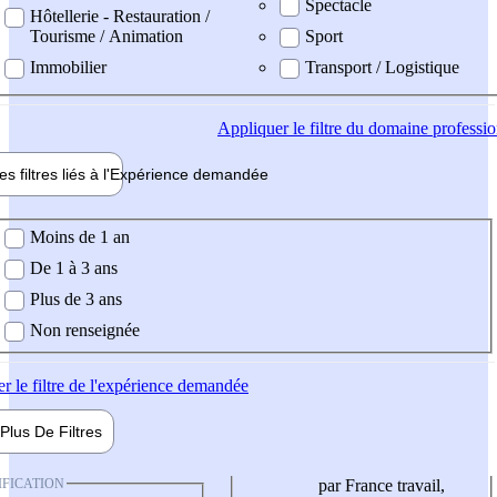
Spectacle
Hôtellerie - Restauration /
Tourisme / Animation
Sport
Immobilier
Transport / Logistique
Appliquer
le filtre du domaine professi
es filtres liés à l'
Expérience
demandée
ience demandée
Moins de 1 an
De 1 à 3 ans
Plus de 3 ans
Non renseignée
er
le filtre de l'expérience demandée
Plus De
Filtres
IFICATION
par France travail,