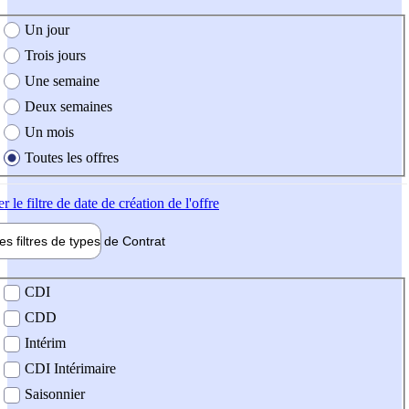
e création de l'offre
Un jour
Trois jours
Une semaine
Deux semaines
Un mois
Toutes les offres
er
le filtre de date de création de l'offre
les filtres de types de
Contrat
de contrat
CDI
CDD
Intérim
CDI Intérimaire
Saisonnier