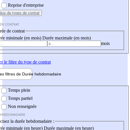
Reprise d'entreprise
plus
de types de contrat
 DE CONTRAT
ée de contrat
ée minimale (en mois)
Durée maximale (en mois)
mois
er
le filtre du type de contrat
les filtres de
Durée hebdo
madaire
 hebdomadaire
Temps plein
Temps partiel
Non renseignée
 HEBDOMADAIRE
cisez la durée hebdomadaire :
ée minimale (en heure)
Durée maximale (en heure)