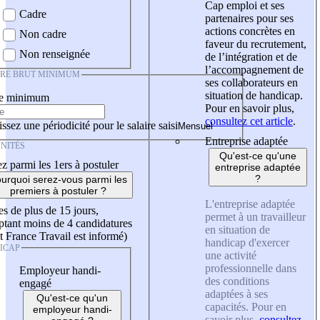
Cap emploi et ses
Cadre
partenaires pour ses
actions concrètes en
Non cadre
faveur du recrutement,
Non renseignée
de l’intégration et de
l’accompagnement de
IRE BRUT MINIMUM
ses collaborateurs en
situation de handicap.
re minimum
Pour en savoir plus,
consultez cet article
.
ssez une périodicité pour le salaire saisi
Entreprise adaptée
NITÉS
Qu'est-ce qu'une
z parmi les 1ers à postuler
entreprise adaptée
?
urquoi serez-vous parmi les
premiers à postuler ?
L'entreprise adaptée
es de plus de 15 jours,
permet à un travailleur
tant moins de 4 candidatures
en situation de
t France Travail est informé)
handicap d'exercer
ICAP
une activité
professionnelle dans
Employeur handi-
des conditions
engagé
adaptées à ses
Qu'est-ce qu'un
capacités. Pour en
employeur handi-
savoir plus,
consultez