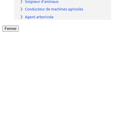
Fermer
Fermer
le détail de l'offre
/
Offre
sur
Offre précéden