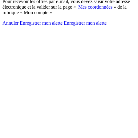
Pour recevoir les offres par e-mail, vous devez saisir votre adresse
électronique et la valider sur la page «
Mes coordonnées
» de la
rubrique « Mon compte »
Annuler
Enregistrer mon alerte
Enregistrer
mon alerte