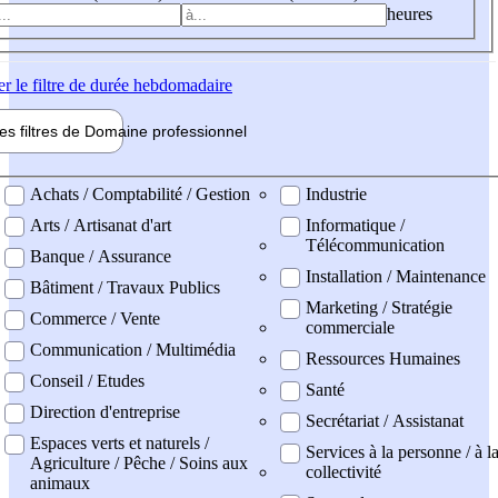
heures
er
le filtre de durée hebdomadaire
les filtres de
Domaine pro
fessionnel
ne professionel
Achats / Comptabilité / Gestion
Industrie
Arts / Artisanat d'art
Informatique /
Télécommunication
Banque / Assurance
Installation / Maintenance
Bâtiment / Travaux Publics
Marketing / Stratégie
Commerce / Vente
commerciale
Communication / Multimédia
Ressources Humaines
Conseil / Etudes
Santé
Direction d'entreprise
Secrétariat / Assistanat
Espaces verts et naturels /
Services à la personne / à l
Agriculture / Pêche / Soins aux
collectivité
animaux