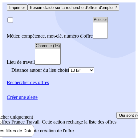
Imprimer
Besoin d'aide sur la recherche d'offres d'emploi ?
Métier, compétence, mot-clé, numéro d'offre
Lieu de travail
Distance autour du lieu choisi
Rechercher
des offres
Créer une alerte
Qui sont n
icher uniquement
 offres France Travail
Cette action recharge la liste des offres
les filtres de
Date de création
de l'offre