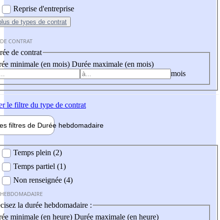
Reprise d'entreprise
plus
de types de contrat
 DE CONTRAT
ée de contrat
ée minimale (en mois)
Durée maximale (en mois)
mois
er
le filtre du type de contrat
les filtres de
Durée hebdo
madaire
 hebdomadaire
Temps plein (2)
Temps partiel (1)
Non renseignée (4)
 HEBDOMADAIRE
cisez la durée hebdomadaire :
ée minimale (en heure)
Durée maximale (en heure)