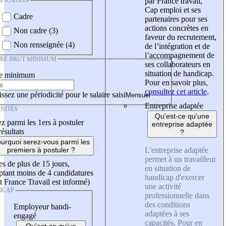
IFICATION
par France travail,
Cap emploi et ses
Cadre
partenaires pour ses
actions concrètes en
Non cadre (3)
faveur du recrutement,
Non renseignée (4)
de l’intégration et de
l’accompagnement de
IRE BRUT MINIMUM
ses collaborateurs en
situation de handicap.
re minimum
Pour en savoir plus,
consultez cet article
.
ssez une périodicité pour le salaire saisi
Entreprise adaptée
NITÉS
Qu'est-ce qu'une
z parmi les 1ers à postuler
entreprise adaptée
résultats
?
urquoi serez-vous parmi les
L'entreprise adaptée
premiers à postuler ?
permet à un travailleur
es de plus de 15 jours,
en situation de
tant moins de 4 candidatures
handicap d'exercer
t France Travail est informé)
une activité
ICAP
professionnelle dans
des conditions
Employeur handi-
adaptées à ses
engagé
capacités. Pour en
Qu'est-ce qu'un