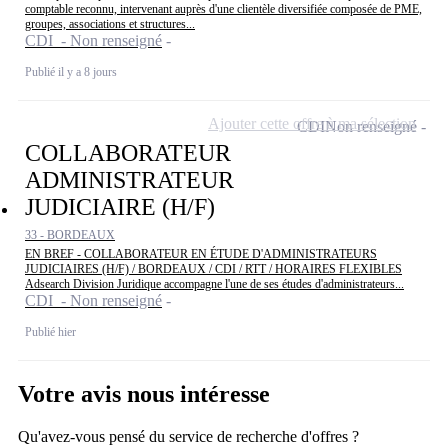
comptable reconnu, intervenant auprès d'une clientèle diversifiée composée de PME,
groupes, associations et structures...
CDI - Non renseigné
Publié il y a 8 jours
Ajouter cette offre à ma sélection
CDI
Non renseigné
COLLABORATEUR
ADMINISTRATEUR
JUDICIAIRE (H/F)
33 - BORDEAUX
EN BREF - COLLABORATEUR EN ÉTUDE D'ADMINISTRATEURS
JUDICIAIRES (H/F) / BORDEAUX / CDI / RTT / HORAIRES FLEXIBLES
Adsearch Division Juridique accompagne l'une de ses études d'administrateurs...
CDI - Non renseigné
Publié hier
Votre avis nous intéresse
Qu'avez-vous pensé du service de recherche d'offres ?