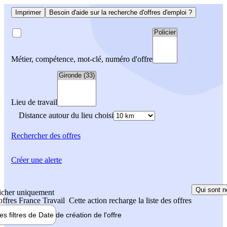
Imprimer
Besoin d'aide sur la recherche d'offres d'emploi ?
Métier, compétence, mot-clé, numéro d'offre
Lieu de travail
Distance autour du lieu choisi
Rechercher
des offres
Créer une alerte
Qui sont n
icher uniquement
 offres France Travail
Cette action recharge la liste des offres
les filtres de
Date de création
de l'offre