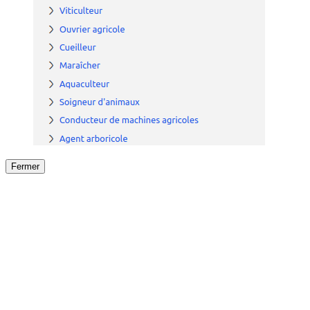
Fermer
Fermer
le détail de l'offre
/
Offre
sur
Offre précéden