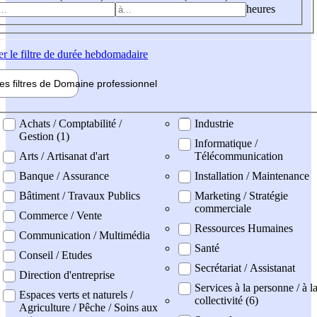
heures
er
le filtre de durée hebdomadaire
les filtres de
Domaine pro
fessionnel
ne professionel
Achats / Comptabilité /
Industrie
Gestion (1)
Informatique /
Arts / Artisanat d'art
Télécommunication
Banque / Assurance
Installation / Maintenance
Bâtiment / Travaux Publics
Marketing / Stratégie
commerciale
Commerce / Vente
Ressources Humaines
Communication / Multimédia
Santé
Conseil / Etudes
Secrétariat / Assistanat
Direction d'entreprise
Services à la personne / à l
Espaces verts et naturels /
collectivité (6)
Agriculture / Pêche / Soins aux