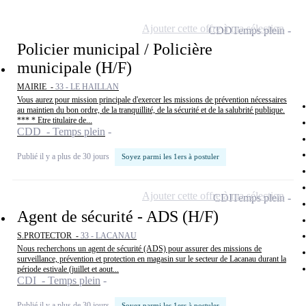
Ajouter cette offre à ma sélection
CDD
Temps plein
Policier municipal / Policière
municipale (H/F)
MAIRIE -
33 - LE HAILLAN
Vous aurez pour mission principale d'exercer les missions de prévention nécessaires
au maintien du bon ordre, de la tranquillité, de la sécurité et de la salubrité publique.
*** * Etre titulaire de...
CDD - Temps plein
Publié il y a plus de 30 jours
Soyez parmi les 1ers à postuler
Ajouter cette offre à ma sélection
CDI
Temps plein
Agent de sécurité - ADS (H/F)
S.PROTECTOR -
33 - LACANAU
Nous recherchons un agent de sécurité (ADS) pour assurer des missions de
surveillance, prévention et protection en magasin sur le secteur de Lacanau durant la
période estivale (juillet et aout...
CDI - Temps plein
Publié il y a plus de 30 jours
Soyez parmi les 1ers à postuler