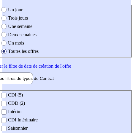
e création de l'offre
Un jour
Trois jours
Une semaine
Deux semaines
Un mois
Toutes les offres
er
le filtre de date de création de l'offre
les filtres de types de
Contrat
de contrat
CDI (5)
CDD (2)
Intérim
CDI Intérimaire
Saisonnier