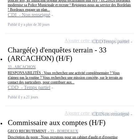
policier ière, ier municipal brigade appui sécurisation nuit H/F - EC20926 Bordeaux
modernise sa Police Municipale et recrute ! Rejoignez-nous au service des Bordelais
! Bordeaux engage un plan...
CDI - Non renseigné
Publié il y a plus de 30 jours
Ajouter cette offre à ma sélection
CDD
Temps partiel
Chargé(e) d'enquêtes terrain - 33
(ARCACHON) (H/F)
33 - ARCACHON
RESPONSABILITÉS : Vous recherchez une activité complémentaire ? Vous
n'aimez pas la routine ? Vous recherchez une mission concrète, sur le terrain au
contact des particuliers, pour contribuer aux...
CDD - Temps partiel
Publié il y a 21 jours
Ajouter cette offre à ma sélection
CDI
Non renseigné
Commissaire aux comptes (H/F)
GECO RECRUTEMENT -
33 - BORDEAUX
Description du poste : Nous recrutons pour un cabinet d'audit et d'expertise