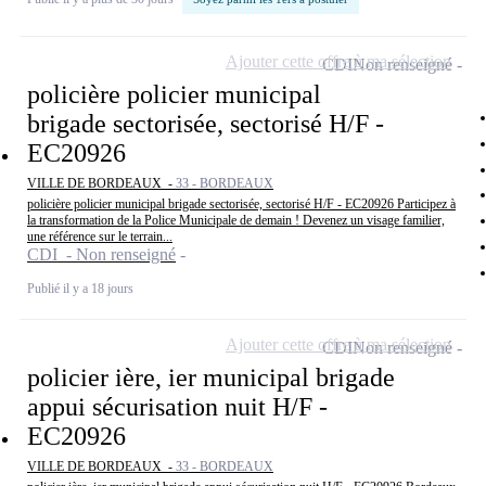
Ajouter cette offre à ma sélection
CDI
Non renseigné
policière policier municipal
brigade sectorisée, sectorisé H/F -
EC20926
VILLE DE BORDEAUX -
33 - BORDEAUX
policière policier municipal brigade sectorisée, sectorisé H/F - EC20926 Participez à
la transformation de la Police Municipale de demain ! Devenez un visage familier,
une référence sur le terrain...
CDI - Non renseigné
Publié il y a 18 jours
Ajouter cette offre à ma sélection
CDI
Non renseigné
policier ière, ier municipal brigade
appui sécurisation nuit H/F -
EC20926
VILLE DE BORDEAUX -
33 - BORDEAUX