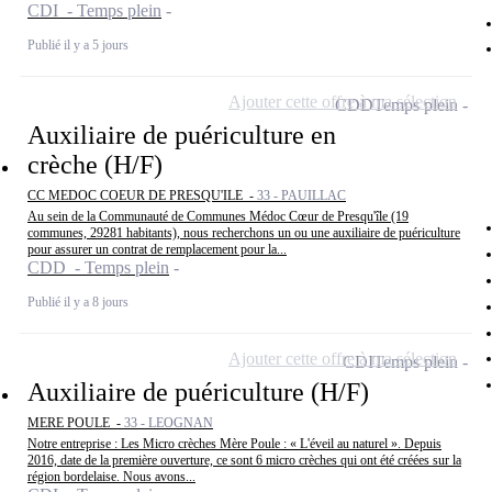
CDI - Temps plein
Publié il y a 5 jours
Ajouter cette offre à ma sélection
CDD
Temps plein
Auxiliaire de puériculture en
crèche (H/F)
CC MEDOC COEUR DE PRESQU'ILE -
33 - PAUILLAC
Au sein de la Communauté de Communes Médoc Cœur de Presqu'île (19
communes, 29281 habitants), nous recherchons un ou une auxiliaire de puériculture
pour assurer un contrat de remplacement pour la...
CDD - Temps plein
Publié il y a 8 jours
Ajouter cette offre à ma sélection
CDI
Temps plein
Auxiliaire de puériculture (H/F)
MERE POULE -
33 - LEOGNAN
Notre entreprise : Les Micro crèches Mère Poule : « L'éveil au naturel ». Depuis
2016, date de la première ouverture, ce sont 6 micro crèches qui ont été créées sur la
région bordelaise. Nous avons...