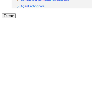
Fermer
Fermer
le détail de l'offre
/
Offre
sur
Offre précéden