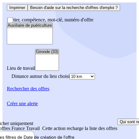
Imprimer
Besoin d'aide sur la recherche d'offres d'emploi ?
Métier, compétence, mot-clé, numéro d'offre
Lieu de travail
Distance autour du lieu choisi
Rechercher
des offres
Créer une alerte
Qui sont n
icher uniquement
 offres France Travail
Cette action recharge la liste des offres
les filtres de
Date de création
de l'offre