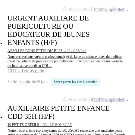
Ajouter cette offre à ma sélection
CDI
Temps plein
URGENT AUXILIARE DE
PUERICULTURE OU
EDUCATEUR DE JEUNES
ENFANTS (H/F)
ASSO LES BONS P'TITS DIABLES -
33 - CESTAS
Nous recherchons un/une professionnel(le) de la petite enfance dotée du diplôme
d'état d'auxiliaire de puériculture pour effectuer un temps plein en horaire variable,
du lundi au vendredi en CDI....
CDI - Temps plein
Publié il y a plus de 30 jours
Soyez parmi les 1ers à postuler
Ajouter cette offre à ma sélection
CDD
Temps plein
AUXILIAIRE PETITE ENFANCE
CDD 35H (H/F)
10 PETITS ORTEILS -
33 - LE BOUSCAT
Notre micro-crèche éco-citoyennes du BOUSCAT recherche une auxiliaire petite
enfance à compter du 24 juillet 2026 en CDD à temps plein. Unique sur la Gironde,