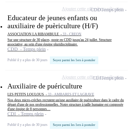
Ajouter cette offre à ma sélection
CDD
Temps plein
Educateur de jeunes enfants ou
auxiliaire de puèriculture (H/F)
ASSOCIATION LA RIBAMBULE -
33 - CREON
Sur une structure de 30 places, poste en CDD jusqu'au 24 juillet. Structure
associative, au sein d'une équipe pluridisciplinaire.
CDD - Temps plein
Publié il y a plus de 30 jours
Soyez parmi les 1ers à postuler
Ajouter cette offre à ma sélection
CDI
Temps plein
Auxiliaire de puériculture
LES PETITS LOULOUS -
33 - AMBARES ET LAGRAVE
Nos deux micro-crèches recrutent un/une auxiliaire de puériculture dans le cadre du
départ d'une de nos professionnelles. Notre structure à taille humaine est composée
d'une équipe de 8 personnes....
CDI - Temps plein
Publié il y a plus de 30 jours
Soyez parmi les 1ers à postuler