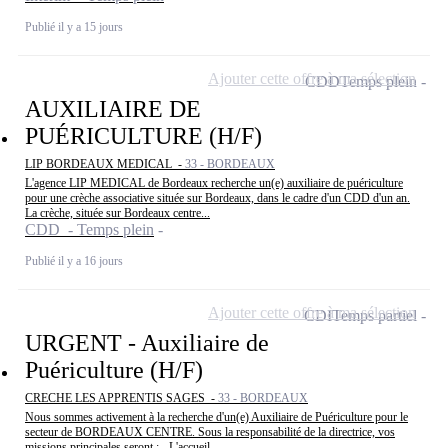
Publié il y a 15 jours
Ajouter cette offre à ma sélection
CDD
Temps plein
AUXILIAIRE DE
PUÉRICULTURE (H/F)
LIP BORDEAUX MEDICAL -
33 - BORDEAUX
L'agence LIP MEDICAL de Bordeaux recherche un(e) auxiliaire de puériculture
pour une crèche associative située sur Bordeaux, dans le cadre d'un CDD d'un an.
La crèche, située sur Bordeaux centre...
CDD - Temps plein
Publié il y a 16 jours
Ajouter cette offre à ma sélection
CDI
Temps partiel
URGENT - Auxiliaire de
Puériculture (H/F)
CRECHE LES APPRENTIS SAGES -
33 - BORDEAUX
Nous sommes activement à la recherche d'un(e) Auxiliaire de Puériculture pour le
secteur de BORDEAUX CENTRE. Sous la responsabilité de la directrice, vos
missions principales seront : - L'accueil...