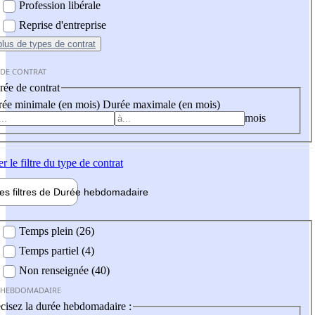
Profession libérale
Reprise d'entreprise
plus
de types de contrat
 DE CONTRAT
ée de contrat
ée minimale (en mois)
Durée maximale (en mois)
mois
er
le filtre du type de contrat
les filtres de
Durée hebdo
madaire
 hebdomadaire
Temps plein (26)
Temps partiel (4)
Non renseignée (40)
 HEBDOMADAIRE
cisez la durée hebdomadaire :