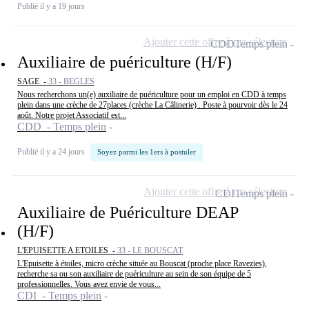
Publié il y a 19 jours
Ajouter cette offre à ma sélection
CDD
Temps plein
Auxiliaire de puériculture (H/F)
SAGE -
33 - BEGLES
Nous recherchons un(e) auxiliaire de puériculture pour un emploi en CDD à temps
plein dans une crèche de 27places (crèche La Câlinerie) . Poste à pourvoir dès le 24
août. Notre projet Associatif est...
CDD - Temps plein
Publié il y a 24 jours
Soyez parmi les 1ers à postuler
Ajouter cette offre à ma sélection
CDI
Temps plein
Auxiliaire de Puériculture DEAP
(H/F)
L'EPUISETTE A ETOILES -
33 - LE BOUSCAT
L'Epuisette à étoiles, micro crèche située au Bouscat (proche place Ravezies),
recherche sa ou son auxiliaire de puériculture au sein de son équipe de 5
professionnelles. Vous avez envie de vous...
CDI - Temps plein