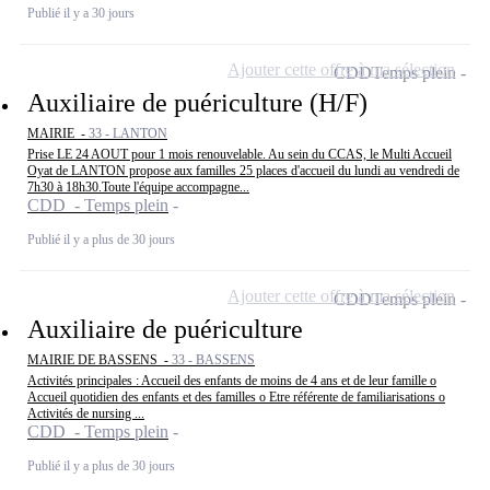
Publié il y a 30 jours
Ajouter cette offre à ma sélection
CDD
Temps plein
Auxiliaire de puériculture (H/F)
MAIRIE -
33 - LANTON
Prise LE 24 AOUT pour 1 mois renouvelable. Au sein du CCAS, le Multi Accueil
Oyat de LANTON propose aux familles 25 places d'accueil du lundi au vendredi de
7h30 à 18h30.Toute l'équipe accompagne...
CDD - Temps plein
Publié il y a plus de 30 jours
Ajouter cette offre à ma sélection
CDD
Temps plein
Auxiliaire de puériculture
MAIRIE DE BASSENS -
33 - BASSENS
Activités principales : Accueil des enfants de moins de 4 ans et de leur famille o
Accueil quotidien des enfants et des familles o Etre référente de familiarisations o
Activités de nursing ...
CDD - Temps plein
Publié il y a plus de 30 jours