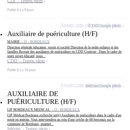
CDI - Temps plein
Publié il y a 8 jours
Ajouter cette offre à ma sélection
CDD
Temps plein
Auxiliaire de puériculture (H/F)
MAIRIE -
33 - BORDEAUX
Direction générale éducation, sports et société Direction de la petite enfance et des
familles Recrute des auxiliaires de puériculture en CDD Contexte : Dans le cadre de
notre projet éducatif, nous...
CDD - Temps plein
Publié il y a 10 jours
Ajouter cette offre à ma sélection
Intérim
Temps plein
AUXILIAIRE DE
PUÉRICULTURE (H/F)
LIP BORDEAUX MEDICAL -
33 - BORDEAUX
LIP Médical Bordeaux recherche un(e) Auxiliaire de puériculture dans le cadre d'un
poste en intérim. Vous interviendrez au sein d'une crèche de 60 berceaux sur la
commune de Bordeaux, quartier...
Intérim - Temps plein