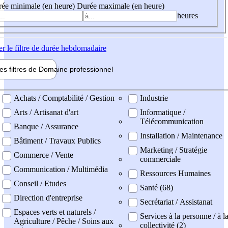
ée minimale (en heure)
Durée maximale (en heure)
heures
er
le filtre de durée hebdomadaire
les filtres de
Domaine pro
fessionnel
ne professionel
Achats / Comptabilité / Gestion
Industrie
Arts / Artisanat d'art
Informatique /
Télécommunication
Banque / Assurance
Installation / Maintenance
Bâtiment / Travaux Publics
Marketing / Stratégie
Commerce / Vente
commerciale
Communication / Multimédia
Ressources Humaines
Conseil / Etudes
Santé (68)
Direction d'entreprise
Secrétariat / Assistanat
Espaces verts et naturels /
Services à la personne / à l
Agriculture / Pêche / Soins aux
collectivité (2)