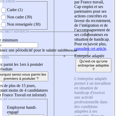
IFICATION
par France travail,
Cap emploi et ses
Cadre (1)
partenaires pour ses
actions concrètes en
Non cadre (39)
faveur du recrutement,
Non renseignée (30)
de l’intégration et de
l’accompagnement de
IRE BRUT MINIMUM
ses collaborateurs en
situation de handicap.
re minimum
Pour en savoir plus,
consultez cet article
.
ssez une périodicité pour le salaire saisi
Entreprise adaptée
NITÉS
Qu'est-ce qu'une
z parmi les 1ers à postuler
entreprise adaptée
résultats
?
urquoi serez-vous parmi les
L'entreprise adaptée
premiers à postuler ?
permet à un travailleur
es de plus de 15 jours,
en situation de
tant moins de 4 candidatures
handicap d'exercer
t France Travail est informé)
une activité
ICAP
professionnelle dans
des conditions
Employeur handi-
adaptées à ses
engagé
capacités. Pour en