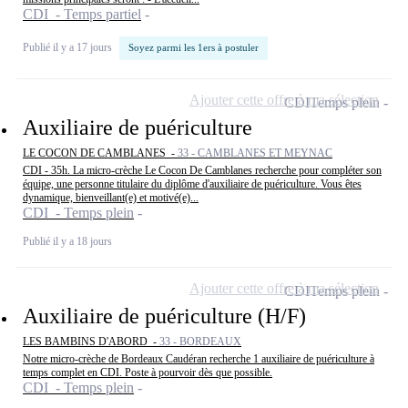
CDI - Temps partiel
Publié il y a 17 jours
Soyez parmi les 1ers à postuler
Ajouter cette offre à ma sélection
CDI
Temps plein
Auxiliaire de puériculture
LE COCON DE CAMBLANES -
33 - CAMBLANES ET MEYNAC
CDI - 35h. La micro-crèche Le Cocon De Camblanes recherche pour compléter son
équipe, une personne titulaire du diplôme d'auxiliaire de puériculture. Vous êtes
dynamique, bienveillant(e) et motivé(e)...
CDI - Temps plein
Publié il y a 18 jours
Ajouter cette offre à ma sélection
CDI
Temps plein
Auxiliaire de puériculture (H/F)
LES BAMBINS D'ABORD -
33 - BORDEAUX
Notre micro-crèche de Bordeaux Caudéran recherche 1 auxiliaire de puériculture à
temps complet en CDI. Poste à pourvoir dès que possible.
CDI - Temps plein