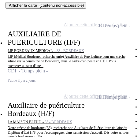
Afficher la carte
(contenu non-accessible)
Ajouter cette offre à ma sélection
CDI
Temps plein
AUXILIAIRE DE
PUERICULTURE (H/F)
LIP BORDEAUX MEDICAL -
33 - BORDEAUX
LIP Médical Bordeaux recherche un(e) Auxiliaire de Puériculture pour une crèche
située sur la commune de Bordeaux, dans le cadre d'un poste en CDI. Vous
exercerez au sein d'une...
CDI - Temps plein
Publié il y a 2 jours
Ajouter cette offre à ma sélection
CDI
Temps plein
Auxiliaire de puériculture
Bordeaux (H/F)
LA MAISON BLEUE -
33 - BORDEAUX
Notre crèche de bordeaux (33), recherche son Auxiliaire de Puériculture titulaire du
Diplôme d'État H/F pour l'accompagner dans sa mission d'accueil. Dès votre arrivée,