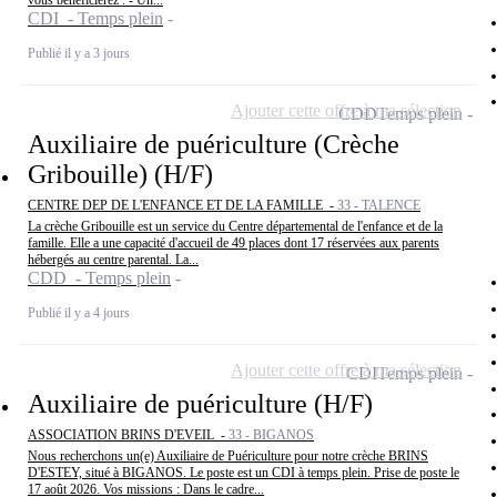
vous bénéficierez : - Un...
CDI - Temps plein
Publié il y a 3 jours
Ajouter cette offre à ma sélection
CDD
Temps plein
Auxiliaire de puériculture (Crèche
Gribouille) (H/F)
CENTRE DEP DE L'ENFANCE ET DE LA FAMILLE -
33 - TALENCE
La crèche Gribouille est un service du Centre départemental de l'enfance et de la
famille. Elle a une capacité d'accueil de 49 places dont 17 réservées aux parents
hébergés au centre parental. La...
CDD - Temps plein
Publié il y a 4 jours
Ajouter cette offre à ma sélection
CDI
Temps plein
Auxiliaire de puériculture (H/F)
ASSOCIATION BRINS D'EVEIL -
33 - BIGANOS
Nous recherchons un(e) Auxiliaire de Puériculture pour notre crèche BRINS
D'ESTEY, situé à BIGANOS. Le poste est un CDI à temps plein. Prise de poste le
17 août 2026. Vos missions : Dans le cadre...