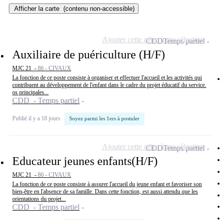
Afficher la carte
(contenu non-accessible)
Ajouter cette offre à ma sélection
CDD
Temps partiel
Auxiliaire de puériculture (H/F)
MJC 21 -
86 - CIVAUX
La fonction de ce poste consiste à organiser et effectuer l'accueil et les activités qui
contribuent au développement de l'enfant dans le cadre du projet éducatif du service.
os principales...
CDD - Temps partiel
Publié il y a 18 jours
Soyez parmi les 1ers à postuler
Ajouter cette offre à ma sélection
CDD
Temps partiel
Educateur jeunes enfants(H/F)
MJC 21 -
86 - CIVAUX
La fonction de ce poste consiste à assurer l'accueil du jeune enfant et favoriser son
bien-être en l'absence de sa famille. Dans cette fonction, est aussi attendu que les
orientations du projet...
CDD - Temps partiel