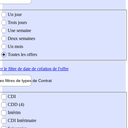
e création de l'offre
Un jour
Trois jours
Une semaine
Deux semaines
Un mois
Toutes les offres
er
le filtre de date de création de l'offre
les filtres de types de
Contrat
de contrat
CDI
CDD (4)
Intérim
CDI Intérimaire