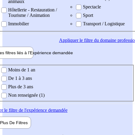
animaux
Spectacle
Hôtellerie - Restauration /
Tourisme / Animation
Sport
Immobilier
Transport / Logistique
Appliquer
le filtre du domaine professi
es filtres liés à l'
Expérience
demandée
ience demandée
Moins de 1 an
De 1 à 3 ans
Plus de 3 ans
Non renseignée (1)
er
le filtre de l'expérience demandée
Plus De
Filtres