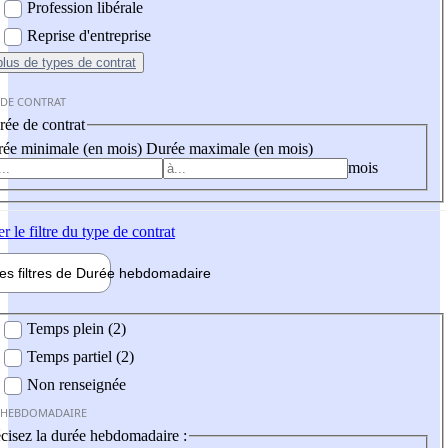
Profession libérale
Reprise d'entreprise
plus
de types de contrat
 DE CONTRAT
ée de contrat
ée minimale (en mois)
Durée maximale (en mois)
mois
er
le filtre du type de contrat
les filtres de
Durée hebdo
madaire
 hebdomadaire
Temps plein (2)
Temps partiel (2)
Non renseignée
 HEBDOMADAIRE
cisez la durée hebdomadaire :