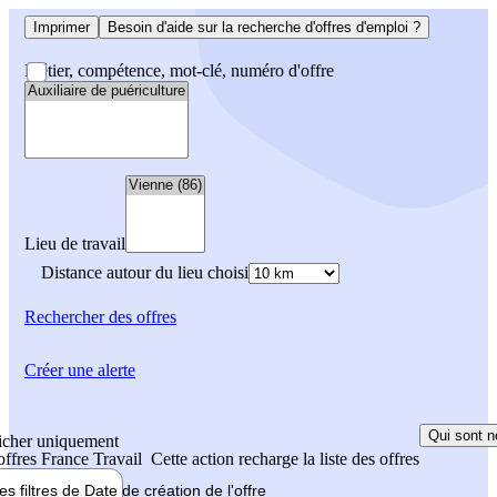
Imprimer
Besoin d'aide sur la recherche d'offres d'emploi ?
Métier, compétence, mot-clé, numéro d'offre
Lieu de travail
Distance autour du lieu choisi
Rechercher
des offres
Créer une alerte
Qui sont n
icher uniquement
 offres France Travail
Cette action recharge la liste des offres
les filtres de
Date de création
de l'offre