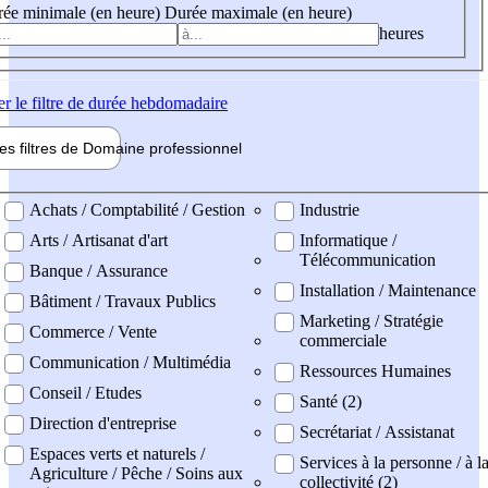
ée minimale (en heure)
Durée maximale (en heure)
heures
er
le filtre de durée hebdomadaire
les filtres de
Domaine pro
fessionnel
ne professionel
Achats / Comptabilité / Gestion
Industrie
Arts / Artisanat d'art
Informatique /
Télécommunication
Banque / Assurance
Installation / Maintenance
Bâtiment / Travaux Publics
Marketing / Stratégie
Commerce / Vente
commerciale
Communication / Multimédia
Ressources Humaines
Conseil / Etudes
Santé (2)
Direction d'entreprise
Secrétariat / Assistanat
Espaces verts et naturels /
Services à la personne / à l
Agriculture / Pêche / Soins aux
collectivité (2)