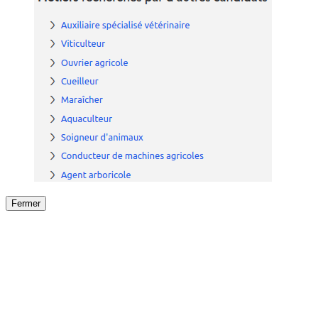
Fermer
Fermer
le détail de l'offre
/
Offre
sur
Offre précéden