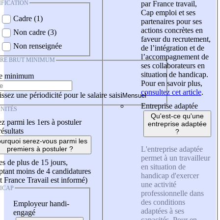
IFICATION
par France travail,
Cap emploi et ses
Cadre (1)
partenaires pour ses
actions concrètes en
Non cadre (3)
faveur du recrutement,
Non renseignée
de l’intégration et de
l’accompagnement de
IRE BRUT MINIMUM
ses collaborateurs en
situation de handicap.
re minimum
Pour en savoir plus,
consultez cet article
.
ssez une périodicité pour le salaire saisi
Entreprise adaptée
NITÉS
Qu'est-ce qu'une
z parmi les 1ers à postuler
entreprise adaptée
résultats
?
urquoi serez-vous parmi les
L'entreprise adaptée
premiers à postuler ?
permet à un travailleur
es de plus de 15 jours,
en situation de
tant moins de 4 candidatures
handicap d'exercer
t France Travail est informé)
une activité
ICAP
professionnelle dans
des conditions
Employeur handi-
adaptées à ses
engagé
capacités. Pour en