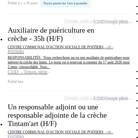
Publié il y a 18 jours
Soyez parmi les 1ers à postuler
Ajouter cette offre à ma sélection
CDD
Temps plein
Auxiliaire de puériculture en
crèche - 35h (H/F)
CENTRE COMMUNAL D'ACTION SOCIALE DE POITIERS -
86 -
POITIERS
RESPONSABILITÉS : Nous recherchons un ou une auxiliaire de puériculture pour
intégrer la crèche des lutins. Le poste est à pourvoir à compter du 17 août 2026 pour
2 mois, renouvelable. Vous...
CDD - Temps plein
Publié hier
Ajouter cette offre à ma sélection
CDD
Temps plein
Un responsable adjoint ou une
responsable adjointe de la crèche
Tintam'art (H/F)
CENTRE COMMUNAL D'ACTION SOCIALE DE POITIERS -
86 -
POITIERS